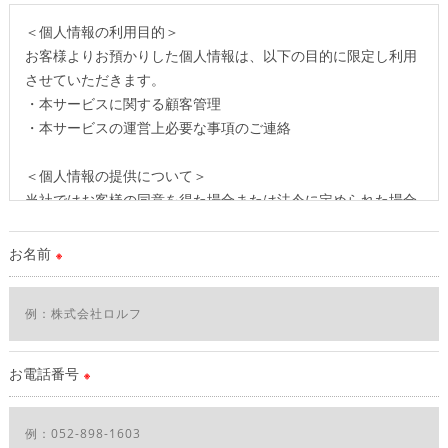
＜個人情報の利用目的＞
お客様よりお預かりした個人情報は、以下の目的に限定し利用
させていただきます。
・本サービスに関する顧客管理
・本サービスの運営上必要な事項のご連絡
＜個人情報の提供について＞
当社ではお客様の同意を得た場合または法令に定められた場合
を除き、
取得した個人情報を第三者に提供することはいたしません。
お名前
※
＜個人情報の委託について＞
当社では、利用目的の達成に必要な範囲において、個人情報を
外部に委託する場合があります。
これらの委託先に対しては個人情報保護契約等の措置をとり、
お電話番号
※
適切な監督を行います。
＜個人情報の安全管理＞