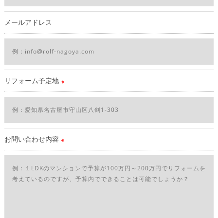
当社では、個人情報の漏洩等がなされないよう、適切に安全管
理対策を実施します。
メールアドレス
＜個人情報を与えなかった場合に生じる結果＞
必要な情報を頂けない場合は、それに対応した当社のサービス
をご提供できない場合がございますので予めご了承ください。
リフォーム予定地
※
＜個人情報の開示･訂正・削除･利用停止の手続について＞
当社では、お客様の個人情報の開示･訂正･削除・利用停止の手
続を定めさせて頂いております。
ご本人である事を確認のうえ、対応させて頂きます。
個人情報の開示･訂正･削除・利用停止の具体的手続きにつきま
お問い合わせ内容
※
しては、お電話でお問合せ下さい