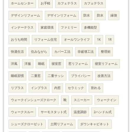
ホームセンター
お手軽
カフェテラス
カフェテラス
デザインリフォーム
デザインリフォーム
防水
防水
縁側
インナーテラス
家庭環境
ファミリー
多機能型
おうち時間
リフォーム住宅
オールワンライフ
1K
1R
快適生活
住みながら
カバー工法
非破壊工法
整理術
洋風
洋服
睡眠
寝室窓
窓リフォーム
寝室リフォーム
睡眠習慣
二重窓
二重サッシ
プライバシー
改善方法
リプラス
インプラス
内窓
セラミック
割れる
ウォークインシューズクローク
靴
スニーカー
ウォークイン
ウォークスルー
サーモスタット式
温度調節
2ハンドル式
シューズクローゼット
土間リフォーム
ダウンキャビネット