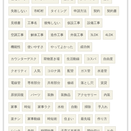
失敗しない
市町村
タイミング
申請方法
契約
契約書
見積書
工事名
後悔しない
仮設工事
設備工事
空調工事
解体工事
造作工事
外装工事
3LDK
4LDK
機能性
使いやすさ
やってよかった
成功例
カウンターデスク
荷物置き場
生活動線
コスパ
自由度
クオリティ
人気
コロナ渦
配管
ガス管
水道管
電線管
専有部分
共有部分
修繕
落とし穴
賃貸
原状回復
パーツ
装飾
装飾品
アクセサリー
内装
家事
時短
家事ラク
水栓
自動
掃除
手入れ
楽チン
家事動線
時短術
住まい
最先端
作り方
シンク
負担
時間効率
子育て支援員
間仕切り
お金