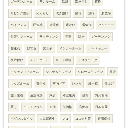
ガーデンルーム
サンルーム
欧風
部屋干し
窓枠
リビング階段
ぬくもり
吹き抜け
憧れ
清掃
解放感
ハイセンス
圧迫感
床暖房
暖かい
電気代
バルコニー
外装リフォーム
サイディング
平家
隠居
ガーデンング
相違点
似てる
施工例
インナールーム
バーベキュー
後片付け
ステイホーム
ネット環境
デスクワーク
キッチンリフォーム
システムキッチン
クローズキッチン
改装
キッズルーム
安全性
室内ドア
レンガ
統一感
仕上げ
施工業者
浴室乾燥
家計
浴室暖房
最新
費用相場
賢く
コストダウン
安価
低価格
高価格
日本家屋
モダンスタイル
古民家再生
プロ
コロナ対策
市場価格