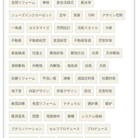
玄関リフォーム
事情
新生活様式
配水管
シューズインクローゼット
定年
実家
10年
デザイン空間
一体感
カスタマイズ
空間設計
北欧スタイル
大家
不動産
不動産経営
賃貸経営
不動産投資
空室対策
家族構成
珪藻土
断熱対策
断熱方法
冷房
天井断熱
屋根断熱
外断熱
内断熱
無垢床
自然
天然
抗菌リフォーム
手洗い場
漆喰
感染症対策
抗菌対策
地下室
内装デザイン
外装デザイン
防災
災害対策
耐震診断
免震リフォーム
ナチュラル
囲炉裏
暖炉
暖房器具
団欒
瑕疵物件
書棚
システム収納
プチリノベーション
セルフプロデュース
プロデュース