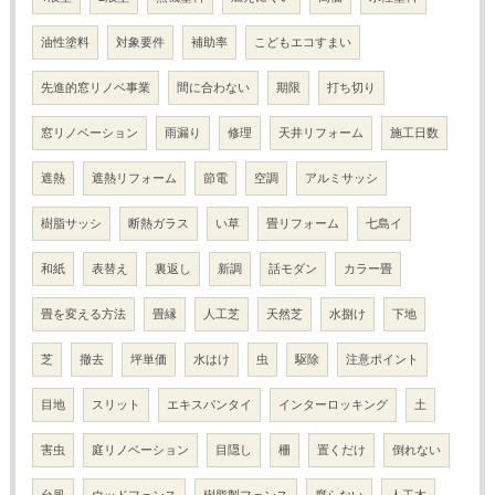
油性塗料
対象要件
補助率
こどもエコすまい
先進的窓リノベ事業
間に合わない
期限
打ち切り
窓リノベーション
雨漏り
修理
天井リフォーム
施工日数
遮熱
遮熱リフォーム
節電
空調
アルミサッシ
樹脂サッシ
断熱ガラス
い草
畳リフォーム
七島イ
和紙
表替え
裏返し
新調
話モダン
カラー畳
畳を変える方法
畳縁
人工芝
天然芝
水捌け
下地
芝
撤去
坪単価
水はけ
虫
駆除
注意ポイント
目地
スリット
エキスパンタイ
インターロッキング
土
害虫
庭リノベーション
目隠し
柵
置くだけ
倒れない
台風
ウッドフェンス
樹脂製フェンス
腐らない
人工木