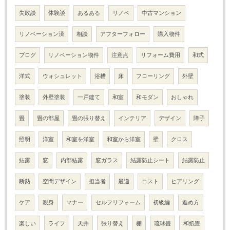
失敗談
体験談
あるある
リノベ
中古マンション
リノベーション済
相談
アフターフォロー
購入物件
ブログ
リノベーション物件
注意点
リフォーム費用
和式
洋式
ウォシュレット
浴槽
床
フローリング
外壁
塗装
外壁塗装
一戸建て
和室
和モダン
おしゃれ
畳
畳の部屋
畳の張り替え
インテリア
デザイン
障子
照明
洋室
和室を洋室
和室から洋室
壁
クロス
結露
窓
内部結露
窓ガラス
結露防止シート
結露防止
断熱
空間デザイン
担当者
最適
コスト
ヒアリング
ケア
親身
マナー
セルフリフォーム
初級編
進め方
楽しい
ライフ
天井
張り替え
棚
琉球畳
和紙畳