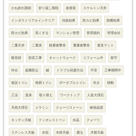
かね折れ階段
折り返し階段
改善策
スケルトン天井
インダストリアルインテリア
消臭効果
防カビ効果
除菌効果
防カビ効果
高くする
マンション管理
管理規約
管理会社
二重天井
二重床
軽量衝撃音
重量衝撃音
遮音マット
吸音材
防音工事
キャットウォーク
リフォーム中
留守
外出
盗難防止
鍵
トラブル回避方法
不安
工事期間中
仮設トイレ
簡易トイレ
ポータブルトイレ
向き
移動
工法
直床
取り替え
ワークトップ
人造大理石
天然大理石
メラミン
クォーツストーン
耐熱温度
キッチン天板
フィオレストーン
水晶
クォーツ
ステンレス天板
水垢
木材天板
腐る
木製天板