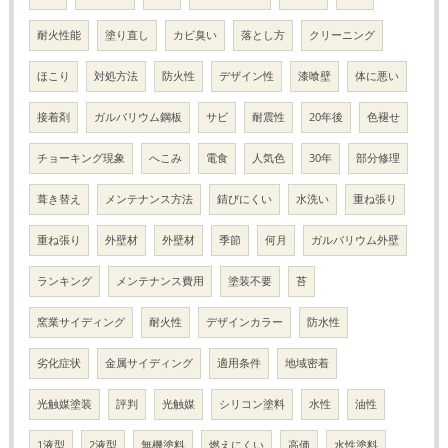
耐火性能
塗り直し
カビ臭い
落とし方
クリーニング
ほこり
対処方法
防火性
デザイン性
漆喰壁
体に悪い
接着剤
ガルバリウム鋼板
サビ
耐震性
20年後
色褪せ
チョーキング現象
へこみ
電食
人気色
30年
部分修理
葺き替え
メンテナンス方法
錆びにくい
水洗い
重ね張り
重ね張り
外壁材
外壁材
季節
何月
ガルバリウム外壁
ランキング
メンテナンス費用
塗装不要
苔
窯業サイディング
耐火性
デザインカラー
防水性
劣化症状
金属サイディング
適用条件
地域密着
光触媒塗装
評判
光触媒
シリコン塗料
水性
油性
1液型
2液型
無機塗料
燃えにくい
高価
水性塗料