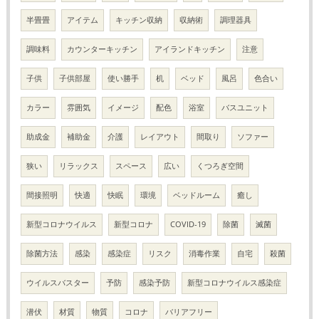
半畳畳
アイテム
キッチン収納
収納術
調理器具
調味料
カウンターキッチン
アイランドキッチン
注意
子供
子供部屋
使い勝手
机
ベッド
風呂
色合い
カラー
雰囲気
イメージ
配色
浴室
バスユニット
助成金
補助金
介護
レイアウト
間取り
ソファー
狭い
リラックス
スペース
広い
くつろぎ空間
間接照明
快適
快眠
環境
ベッドルーム
癒し
新型コロナウイルス
新型コロナ
COVID-19
除菌
滅菌
除菌方法
感染
感染症
リスク
消毒作業
自宅
殺菌
ウイルスバスター
予防
感染予防
新型コロナウイルス感染症
潜伏
材質
物質
コロナ
バリアフリー