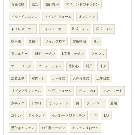
背面収納
激安
施行費用
アイランド型キッチン
ビルトインコンロ
トイレリフォーム
オプション
トイレメーカー
トイレメーカー
和式トイレ
洋式トイレ
欧米風
見積り
タイルフロア
交換時期
臭い
アレルギー
対面キッチン
L字型キッチン
フェンス
オートロック
パーテーション
恐怖心
開戸
未来
対象工事
室内干し
ポール式
天井昇降式
工事日数
リビングリフォーム
住宅リフォーム
ガスコンロ
レンジフード
家事テク
日除け
サンシェード
簾
ブラインド
夏場
涼しい
アイランド
セパレート型キッチン
I型
L型
壁付きキッチン
独立型キッチン
キッチンりおーム