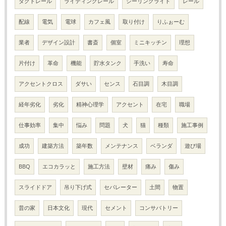
ダクトレール
ライティングレール
シーリングライト
レール
配線
電気
電球
カフェ風
取り付け
りふぉーむ
業者
デザイン設計
書斎
個室
ミニキッチン
理想
片付け
革命
機能
貯水タンク
手洗い
寿命
アクセントクロス
ダサい
センス
石目調
木目調
経年劣化
劣化
精神心理学
アクセント
在宅
職場
仕事効率
集中
悩み
問題
犬
猫
種類
施工事例
成功
建築方法
築年数
メンテナンス
ベランダ
遊び場
BBQ
エコカラッと
施工方法
壁材
痛み
傷み
スライドドア
吊り下げ式
セパレーター
土間
物置
昔の家
日本文化
現代
セメント
コンサバトリー