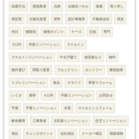
回避方法
悪徳業者
点検
太陽光パネル
脱着
取り外し
再設置
太陽光発電
塗料
設計事務所
不動産会社
得意
何日
種類別
後悔ポイント
ケース
立地
専門
３LDK
内装リノベーション
スケルトン
スケルトンリノベーション
中古戸建て
相見積もり
物件
物件選び
間取り変更
ブルックリン
カントリー
断熱効果
トイレリノベーション
食品
スライド
和室リフォーム
いぐさ
藺草
４LDK
平家リノベーション
お問合せ
平屋
平屋リノベーション
水害
スケルトンリフォーム
解体費用
工事業者
古民家リノベーション
住宅リノベーション
保証
チェックポイント
会社保証
メーカー保証
瑕疵保険