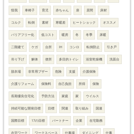
怪我
車椅子
育児
赤ちゃん
扉
居間
床材
コルク
転倒
素材
寒暖差
ヒートショック
オススメ
バリアフリー化
低コスト
暖房
冬
冬季
床暖
二階建て
ケガ
台所
IH
コンロ
転倒防止
引き戸
吊り下げ
解体
便所
多目的トイレ
浴室乾燥機
洗面台
脱衣場
非常用ブザー
危険
支援
介護保険
介護リフォーム
保険料
自己負担
所得
保険
長期優良住宅化
予防方法
家庭
家
ウイルス
持続可能な開発目標
目標
関連
取り組み
国連
国際目標
17の目標
パートナー
企業
在宅勤務
在宅ワーク
ワークスペース
仕事場
ダイニング
仕事