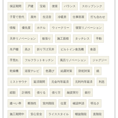
保証期間
戸建
宝箱
便座
バランス
スロップシンク
子育て世代
屋外
生活音
冷暖房
仕事部屋
打ち合わせ
情報
優先度
ホテル
ウィークリー
寝室リノベーション
天井リノベーション
板張り
施工面積
タッチレス
手動
吊戸棚
高さ
折り下げ天井
ビルトイン食洗機
食器
手荒れ
フルフラットキッチン
風呂リノベーション
ジャグジー
乾燥機
浴室テレビ
色選び
結露対策
防犯対策
鏡
ミストサウナ
返済期間
元金均等返済
元利均等返済
利息
総額
計画性
借りる
借り方
融資実行
銀行
建ぺい率
断熱性
室内階段
位置
確認申請
明るさ
施工期間中
安心安全
ライススタイル
螺旋階段
直階段