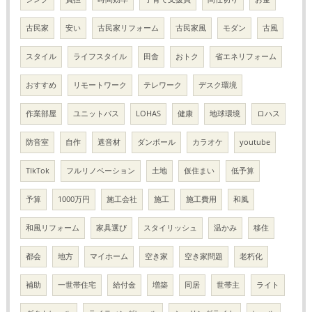
古民家
安い
古民家リフォーム
古民家風
モダン
古風
スタイル
ライフスタイル
田舎
おトク
省エネリフォーム
おすすめ
リモートワーク
テレワーク
デスク環境
作業部屋
ユニットバス
LOHAS
健康
地球環境
ロハス
防音室
自作
遮音材
ダンボール
カラオケ
youtube
TIkTok
フルリノベーション
土地
仮住まい
低予算
予算
1000万円
施工会社
施工
施工費用
和風
和風リフォーム
家具選び
スタイリッシュ
温かみ
移住
都会
地方
マイホーム
空き家
空き家問題
老朽化
補助
一世帯住宅
給付金
増築
同居
世帯主
ライト