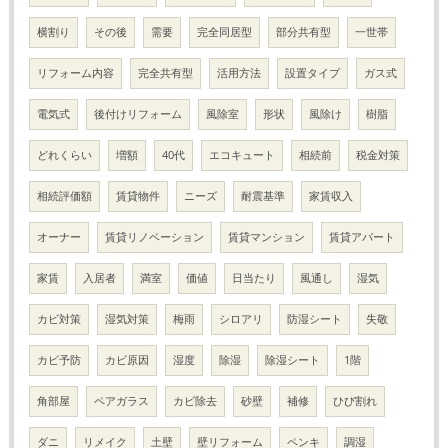
横割り
その後
需要
完全同居型
部分共有型
一世帯
リフォーム内容
完全共有型
活用方法
設置タイプ
ガス式
電気式
後付けリフォーム
風除室
形状
風除け
樹脂
どれくらい
増額
40代
エコキュート
相続前
税金対策
相続評価額
賃貸物件
ニーズ
耐震基準
家賃収入
オーナー
賃貸リノベーション
賃貸マンション
賃貸アパート
家賃
入居者
満室
価値
日当たり
風通し
湿気
カビ対策
湿気対策
梅雨
シロアリ
防湿シート
失敬
カビ予防
カビ原因
湿度
除湿
除湿シート
1階
角部屋
ペアガラス
カビ除去
砂壁
補修
ひび割れ
ダニ
リメイク
土壁
壁リフォーム
ペンキ
調湿