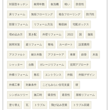
対面型キッチン
耐用年数
食洗機
暗い
防音性
床リフォーム
無垢フローリング
複合フローリング
防汚性
部屋リフォーム
リフォーム方法
靴収納
宅配ボックス
埋め込み方
置き配
外壁リフォーム
2022
国
舗装
雑草対策
庭リフォーム
整地
カーポート
設置費用
アスファルト
耐久年数
アフターケア
車庫
鉄骨
木造
シャッター
台数
ガレージリフォーム
玄関アプローチ
外構リフォーム
敷石
エントランス
外観
外観デザイン
外構工事
対象条件
こどもみらい住宅支援
塀
シンボルツリー
施工時
吸音性
遮音性
屋根リフォーム
塗り替え
瓦
トラブル
飛び込み営業
トラブル回避