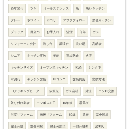
経年変化
ツヤ
オールステンレス
黒
黒いキッチン
グレー
ホワイト
ホコリ
アフタフォロー
黒色キッチン
ブラック
目立つ
お手入れ
清潔
何年
ガス
リフォーーム会社
流し台
調理台
洗い場
高齢者
シニア
キッチン事故
年配
事故防止
火災
キッチンサイズ
オープン型キッチン
相続
シンク下
水漏れ
キッチン交換
IHコンロ
交換費用
交換方法
IHクッキングヒーター
依頼先
ガス会社
外注
コンロ交換
取り付け業者
エンボス加工
10年後
黒天板
浴室リフォーム
老後リフォーム
60歳
還暦
完全同居
完全分離
部分同居
完全分離型
一部分離型
縦割り