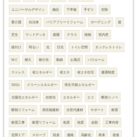
ユニバーサルデザイン
施設
下準備
手すり
控除
要介護
自治体
バリアフリーリフォーム
ガーデニング
庭
芝生
ウッドデッキ
庭園
テラス
植物
室内窓
後付け
明るい
光
日光
トイレ空間
タンクレストイレ
W.C
耐久
耐久性
動線
お風呂
バスルーム
ストレス
省エネルギー
省エネ
省エネ住宅
優遇制度
SDGs
クリーンエネルギー
再生可能エネルギー
太陽光エネルギー
自然光
エネルギー
エコ
断熱リノベ
断熱リフォーム
高性能建材
次世代建材
サポート
耐震
耐震工事
耐震リフォーム
免震
地震
金額
工事内容
玄関ドア
スロープ
段差
価格
高齢化
将来
老後