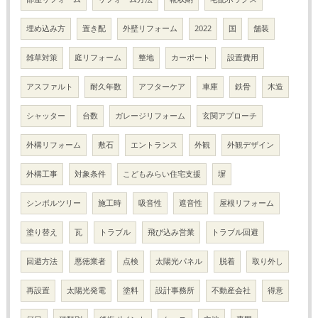
埋め込み方
置き配
外壁リフォーム
2022
国
舗装
雑草対策
庭リフォーム
整地
カーポート
設置費用
アスファルト
耐久年数
アフターケア
車庫
鉄骨
木造
シャッター
台数
ガレージリフォーム
玄関アプローチ
外構リフォーム
敷石
エントランス
外観
外観デザイン
外構工事
対象条件
こどもみらい住宅支援
塀
シンボルツリー
施工時
吸音性
遮音性
屋根リフォーム
塗り替え
瓦
トラブル
飛び込み営業
トラブル回避
回避方法
悪徳業者
点検
太陽光パネル
脱着
取り外し
再設置
太陽光発電
塗料
設計事務所
不動産会社
得意