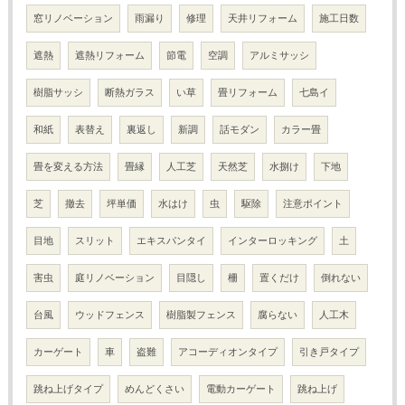
窓リノベーション
雨漏り
修理
天井リフォーム
施工日数
遮熱
遮熱リフォーム
節電
空調
アルミサッシ
樹脂サッシ
断熱ガラス
い草
畳リフォーム
七島イ
和紙
表替え
裏返し
新調
話モダン
カラー畳
畳を変える方法
畳縁
人工芝
天然芝
水捌け
下地
芝
撤去
坪単価
水はけ
虫
駆除
注意ポイント
目地
スリット
エキスパンタイ
インターロッキング
土
害虫
庭リノベーション
目隠し
柵
置くだけ
倒れない
台風
ウッドフェンス
樹脂製フェンス
腐らない
人工木
カーゲート
車
盗難
アコーディオンタイプ
引き戸タイプ
跳ね上げタイプ
めんどくさい
電動カーゲート
跳ね上げ