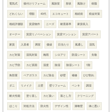
電気式
後付けリフォーム
風除室
形状
風除け
樹脂
どれくらい
増額
40代
エコキュート
相続前
税金対策
相続評価額
賃貸物件
ニーズ
耐震基準
家賃収入
オーナー
賃貸リノベーション
賃貸マンション
賃貸アパート
家賃
入居者
満室
価値
日当たり
風通し
湿気
カビ対策
湿気対策
梅雨
シロアリ
防湿シート
失敬
カビ予防
カビ原因
湿度
除湿
除湿シート
1階
角部屋
ペアガラス
カビ除去
砂壁
補修
ひび割れ
ダニ
リメイク
土壁
壁リフォーム
ペンキ
調湿
耐火性能
塗り直し
カビ臭い
落とし方
クリーニング
ほこり
対処方法
防火性
デザイン性
漆喰壁
体に悪い