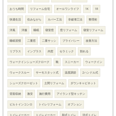
おうち時間
リフォーム住宅
オールワンライフ
1K
1R
快適生活
住みながら
カバー工法
非破壊工法
整理術
洋風
洋服
睡眠
寝室窓
窓リフォーム
寝室リフォーム
睡眠習慣
二重窓
二重サッシ
プライバシー
改善方法
リプラス
インプラス
内窓
セラミック
割れる
ウォークインシューズクローク
靴
スニーカー
ウォークイン
ウォークスルー
サーモスタット式
温度調節
2ハンドル式
シューズクローゼット
土間リフォーム
ダウンキャビネット
背面収納
激安
施行費用
アイランド型キッチン
ビルトインコンロ
トイレリフォーム
オプション
トイレメーカー
トイレメーカー
和式トイレ
洋式トイレ