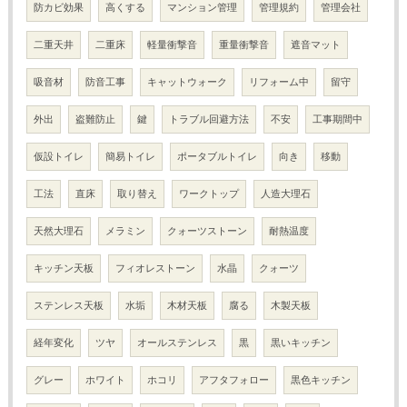
防カビ効果
高くする
マンション管理
管理規約
管理会社
二重天井
二重床
軽量衝撃音
重量衝撃音
遮音マット
吸音材
防音工事
キャットウォーク
リフォーム中
留守
外出
盗難防止
鍵
トラブル回避方法
不安
工事期間中
仮設トイレ
簡易トイレ
ポータブルトイレ
向き
移動
工法
直床
取り替え
ワークトップ
人造大理石
天然大理石
メラミン
クォーツストーン
耐熱温度
キッチン天板
フィオレストーン
水晶
クォーツ
ステンレス天板
水垢
木材天板
腐る
木製天板
経年変化
ツヤ
オールステンレス
黒
黒いキッチン
グレー
ホワイト
ホコリ
アフタフォロー
黒色キッチン