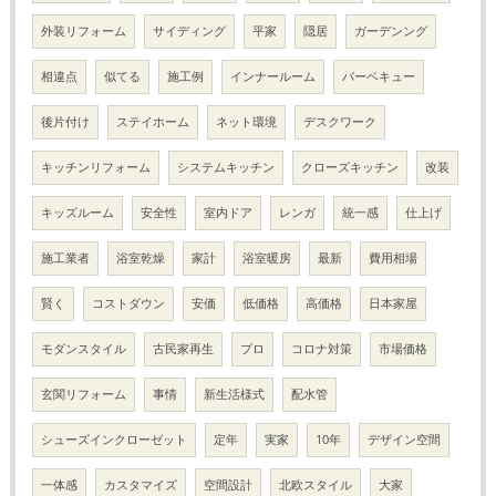
外装リフォーム
サイディング
平家
隠居
ガーデンング
相違点
似てる
施工例
インナールーム
バーベキュー
後片付け
ステイホーム
ネット環境
デスクワーク
キッチンリフォーム
システムキッチン
クローズキッチン
改装
キッズルーム
安全性
室内ドア
レンガ
統一感
仕上げ
施工業者
浴室乾燥
家計
浴室暖房
最新
費用相場
賢く
コストダウン
安価
低価格
高価格
日本家屋
モダンスタイル
古民家再生
プロ
コロナ対策
市場価格
玄関リフォーム
事情
新生活様式
配水管
シューズインクローゼット
定年
実家
10年
デザイン空間
一体感
カスタマイズ
空間設計
北欧スタイル
大家