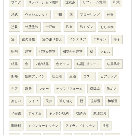
ブログ
リノベーション物件
注意点
リフォーム費用
和式
洋式
ウォシュレット
浴槽
床
フローリング
外壁
塗装
外壁塗装
一戸建て
和室
和モダン
おしゃれ
畳
畳の部屋
畳の張り替え
インテリア
デザイン
障子
照明
洋室
和室を洋室
和室から洋室
壁
クロス
結露
窓
内部結露
窓ガラス
結露防止シート
結露防止
断熱
空間デザイン
担当者
最適
コスト
ヒアリング
ケア
親身
マナー
セルフリフォーム
初級編
進め方
楽しい
ライフ
天井
張り替え
棚
琉球畳
和紙畳
半畳畳
アイテム
キッチン収納
収納術
調理器具
調味料
カウンターキッチン
アイランドキッチン
注意