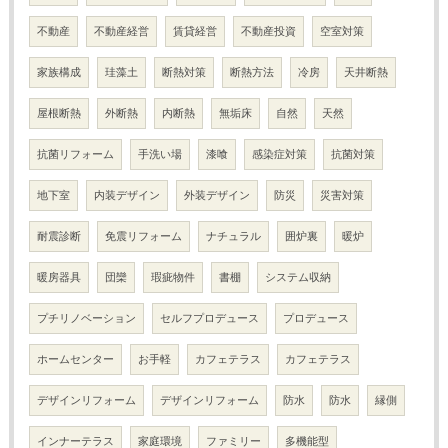
不動産
不動産経営
賃貸経営
不動産投資
空室対策
家族構成
珪藻土
断熱対策
断熱方法
冷房
天井断熱
屋根断熱
外断熱
内断熱
無垢床
自然
天然
抗菌リフォーム
手洗い場
漆喰
感染症対策
抗菌対策
地下室
内装デザイン
外装デザイン
防災
災害対策
耐震診断
免震リフォーム
ナチュラル
囲炉裏
暖炉
暖房器具
団欒
瑕疵物件
書棚
システム収納
プチリノベーション
セルフプロデュース
プロデュース
ホームセンター
お手軽
カフェテラス
カフェテラス
デザインリフォーム
デザインリフォーム
防水
防水
縁側
インナーテラス
家庭環境
ファミリー
多機能型