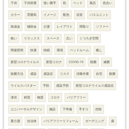
子供
子供部屋
使い勝手
机
ベッド
風呂
色合い
カラー
雰囲気
イメージ
配色
浴室
バスユニット
助成金
補助金
介護
レイアウト
間取り
ソファー
狭い
リラックス
スペース
広い
くつろぎ空間
間接照明
快適
快眠
環境
ベッドルーム
癒し
新型コロナウイルス
新型コロナ
COVID-19
除菌
滅菌
除菌方法
感染
感染症
リスク
消毒作業
自宅
殺菌
ウイルスバスター
予防
感染予防
新型コロナウイルス感染症
潜伏
材質
物質
コロナ
バリアフリー
ユニバーサルデザイン
施設
下準備
手すり
控除
要介護
自治体
バリアフリーリフォーム
ガーデニング
庭