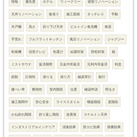
情報
優先度
ホテル
ウィークリー
寝室リノベーション
天井リノベーション
板張り
施工面積
タッチレス
手動
吊戸棚
高さ
折り下げ天井
ビルトイン食洗機
食器
手荒れ
フルフラットキッチン
風呂リノベーション
ジャグジー
乾燥機
浴室テレビ
色選び
結露対策
防犯対策
鏡
ミストサウナ
返済期間
元金均等返済
元利均等返済
利息
総額
計画性
借りる
借り方
融資実行
銀行
建ぺい率
断熱性
室内階段
位置
確認申請
明るさ
施工期間中
安心安全
ライススタイル
螺旋階段
直階段
かね折れ階段
折り返し階段
改善策
スケルトン天井
インダストリアルインテリア
消臭効果
防カビ効果
除菌効果