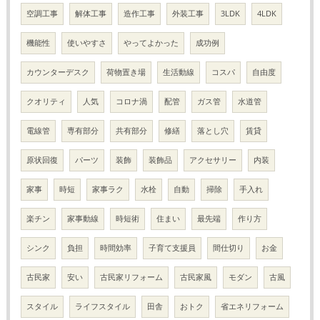
空調工事
解体工事
造作工事
外装工事
3LDK
4LDK
機能性
使いやすさ
やってよかった
成功例
カウンターデスク
荷物置き場
生活動線
コスパ
自由度
クオリティ
人気
コロナ渦
配管
ガス管
水道管
電線管
専有部分
共有部分
修繕
落とし穴
賃貸
原状回復
パーツ
装飾
装飾品
アクセサリー
内装
家事
時短
家事ラク
水栓
自動
掃除
手入れ
楽チン
家事動線
時短術
住まい
最先端
作り方
シンク
負担
時間効率
子育て支援員
間仕切り
お金
古民家
安い
古民家リフォーム
古民家風
モダン
古風
スタイル
ライフスタイル
田舎
おトク
省エネリフォーム