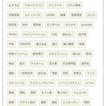
おすすめ
リモートワーク
テレワーク
デスク環境
作業部屋
ユニットバス
LOHAS
健康
地球環境
ロハス
防音室
自作
遮音材
ダンボール
カラオケ
youtube
TIkTok
フルリノベーション
土地
仮住まい
低予算
予算
1000万円
施工会社
施工
施工費用
和風
和風リフォーム
家具選び
スタイリッシュ
温かみ
移住
都会
地方
マイホーム
空き家
空き家問題
老朽化
補助
一世帯住宅
給付金
増築
同居
世帯主
ライト
ダクトレール
ライティングレール
シーリングライト
レール
配線
電気
電球
カフェ風
取り付け
りふぉーむ
業者
デザイン設計
書斎
個室
ミニキッチン
理想