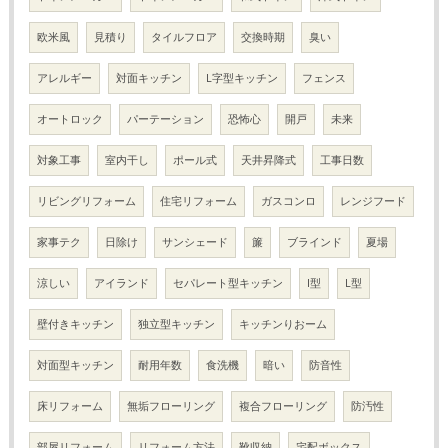
欧米風
見積り
タイルフロア
交換時期
臭い
アレルギー
対面キッチン
L字型キッチン
フェンス
オートロック
パーテーション
恐怖心
開戸
未来
対象工事
室内干し
ポール式
天井昇降式
工事日数
リビングリフォーム
住宅リフォーム
ガスコンロ
レンジフード
家事テク
日除け
サンシェード
簾
ブラインド
夏場
涼しい
アイランド
セパレート型キッチン
I型
L型
壁付きキッチン
独立型キッチン
キッチンりおーム
対面型キッチン
耐用年数
食洗機
暗い
防音性
床リフォーム
無垢フローリング
複合フローリング
防汚性
部屋リフォーム
リフォーム方法
靴収納
宅配ボックス