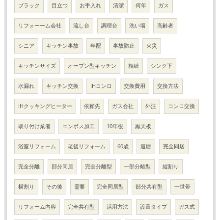
ブラック
目立つ
お手入れ
清潔
何年
ガス
リフォーーム会社
流し台
調理台
洗い場
高齢者
シニア
キッチン事故
年配
事故防止
火災
キッチンサイズ
オープン型キッチン
相続
シンク下
水漏れ
キッチン交換
IHコンロ
交換費用
交換方法
IHクッキングヒーター
依頼先
ガス会社
外注
コンロ交換
取り付け業者
エンボス加工
10年後
黒天板
浴室リフォーム
老後リフォーム
60歳
還暦
完全同居
完全分離
部分同居
完全分離型
一部分離型
縦割り
横割り
その後
需要
完全同居型
部分共有型
一世帯
リフォーム内容
完全共有型
活用方法
設置タイプ
ガス式