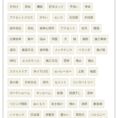
片付け
革命
機能
貯水タンク
手洗い
寿命
アクセントクロス
ダサい
センス
石目調
木目調
経年劣化
劣化
精神心理学
アクセント
在宅
職場
仕事効率
集中
悩み
問題
犬
猫
種類
施工事例
成功
建築方法
築年数
メンテナンス
ベランダ
遊び場
BBQ
エコカラッと
施工方法
壁材
痛み
傷み
スライドドア
吊り下げ式
セパレーター
土間
物置
昔の家
日本文化
現代
セメント
コンサバトリー
ガーデンルーム
サンルーム
欧風
部屋干し
窓枠
リビング階段
ぬくもり
吹き抜け
憧れ
清掃
解放感
ハイセンス
圧迫感
床暖房
暖かい
電気代
バルコニー