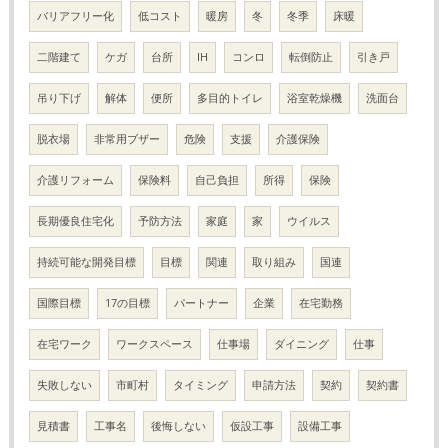
バリアフリー化
低コスト
暖房
冬
冬季
床暖
二階建て
ケガ
台所
IH
コンロ
転倒防止
引き戸
吊り下げ
解体
便所
多目的トイレ
浴室乾燥機
洗面台
脱衣場
非常用ブザー
危険
支援
介護保険
介護リフォーム
保険料
自己負担
所得
保険
長期優良住宅化
予防方法
家庭
家
ウイルス
持続可能な開発目標
目標
関連
取り組み
国連
国際目標
17の目標
パートナー
企業
在宅勤務
在宅ワーク
ワークスペース
仕事場
ダイニング
仕事
失敗しない
市町村
タイミング
申請方法
契約
契約書
見積書
工事名
後悔しない
仮設工事
設備工事