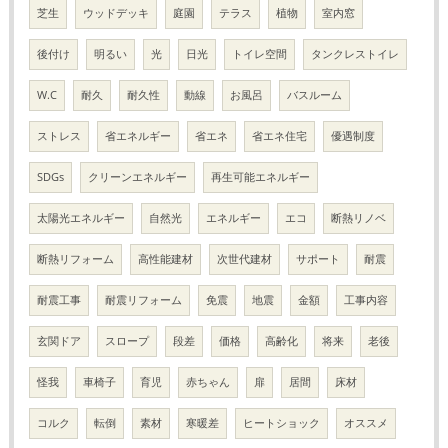
芝生
ウッドデッキ
庭園
テラス
植物
室内窓
後付け
明るい
光
日光
トイレ空間
タンクレストイレ
W.C
耐久
耐久性
動線
お風呂
バスルーム
ストレス
省エネルギー
省エネ
省エネ住宅
優遇制度
SDGs
クリーンエネルギー
再生可能エネルギー
太陽光エネルギー
自然光
エネルギー
エコ
断熱リノベ
断熱リフォーム
高性能建材
次世代建材
サポート
耐震
耐震工事
耐震リフォーム
免震
地震
金額
工事内容
玄関ドア
スロープ
段差
価格
高齢化
将来
老後
怪我
車椅子
育児
赤ちゃん
扉
居間
床材
コルク
転倒
素材
寒暖差
ヒートショック
オススメ