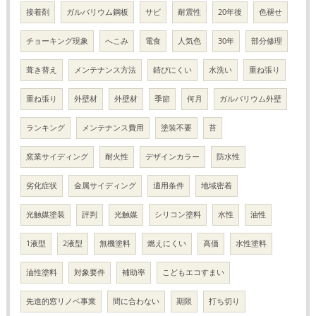
接着剤
ガルバリウム鋼板
サビ
耐震性
20年後
色褪せ
チョーキング現象
へこみ
電食
人気色
30年
部分修理
葺き替え
メンテナンス方法
錆びにくい
水洗い
重ね張り
重ね張り
外壁材
外壁材
季節
何月
ガルバリウム外壁
ランキング
メンテナンス費用
塗装不要
苔
窯業サイディング
耐火性
デザインカラー
防水性
劣化症状
金属サイディング
適用条件
地域密着
光触媒塗装
評判
光触媒
シリコン塗料
水性
油性
1液型
2液型
無機塗料
燃えにくい
高価
水性塗料
油性塗料
対象要件
補助率
こどもエコすまい
先進的窓リノベ事業
間に合わない
期限
打ち切り