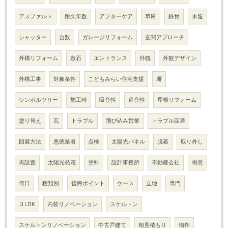
アスファルト
耐久年数
アフターケア
車庫
鉄骨
木造
シャッター
台数
ガレージリフォーム
玄関アプローチ
外構リフォーム
敷石
エントランス
外観
外観デザイン
外構工事
対象条件
こどもみらい住宅支援
塀
シンボルツリー
施工時
吸音性
遮音性
屋根リフォーム
塗り替え
瓦
トラブル
飛び込み営業
トラブル回避
回避方法
悪徳業者
点検
太陽光パネル
脱着
取り外し
再設置
太陽光発電
塗料
設計事務所
不動産会社
得意
何日
種類別
後悔ポイント
ケース
立地
専門
３LDK
内装リノベーション
スケルトン
スケルトンリノベーション
中古戸建て
相見積もり
物件