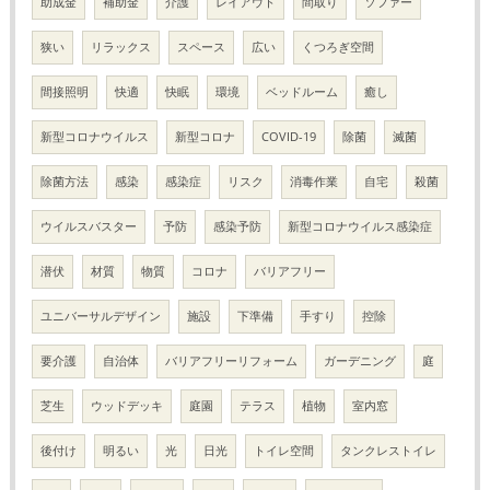
助成金
補助金
介護
レイアウト
間取り
ソファー
狭い
リラックス
スペース
広い
くつろぎ空間
間接照明
快適
快眠
環境
ベッドルーム
癒し
新型コロナウイルス
新型コロナ
COVID-19
除菌
滅菌
除菌方法
感染
感染症
リスク
消毒作業
自宅
殺菌
ウイルスバスター
予防
感染予防
新型コロナウイルス感染症
潜伏
材質
物質
コロナ
バリアフリー
ユニバーサルデザイン
施設
下準備
手すり
控除
要介護
自治体
バリアフリーリフォーム
ガーデニング
庭
芝生
ウッドデッキ
庭園
テラス
植物
室内窓
後付け
明るい
光
日光
トイレ空間
タンクレストイレ