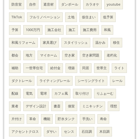
防音室
自作
遮音材
ダンボール
カラオケ
youtube
TIkTok
フルリノベーション
土地
仮住まい
低予算
予算
1000万円
施工会社
施工
施工費用
和風
和風リフォーム
家具選び
スタイリッシュ
温かみ
移住
都会
地方
マイホーム
空き家
空き家問題
老朽化
補助
一世帯住宅
給付金
増築
同居
世帯主
ライト
ダクトレール
ライティングレール
シーリングライト
レール
配線
電気
電球
カフェ風
取り付け
りふぉーむ
業者
デザイン設計
書斎
個室
ミニキッチン
理想
片付け
革命
機能
貯水タンク
手洗い
寿命
アクセントクロス
ダサい
センス
石目調
木目調