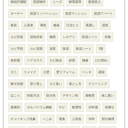
相続評価額
賃貸物件
ニーズ
耐震基準
家賃収入
オーナー
賃貸リノベーション
賃貸マンション
賃貸アパート
家賃
入居者
満室
価値
日当たり
風通し
湿気
カビ対策
湿気対策
梅雨
シロアリ
防湿シート
失敬
カビ予防
カビ原因
湿度
除湿
除湿シート
1階
角部屋
ペアガラス
カビ除去
砂壁
補修
ひび割れ
ダニ
リメイク
土壁
壁リフォーム
ペンキ
調湿
耐火性能
塗り直し
カビ臭い
落とし方
クリーニング
ほこり
対処方法
防火性
デザイン性
漆喰壁
体に悪い
接着剤
ガルバリウム鋼板
サビ
耐震性
20年後
色褪せ
チョーキング現象
へこみ
電食
人気色
30年
部分修理