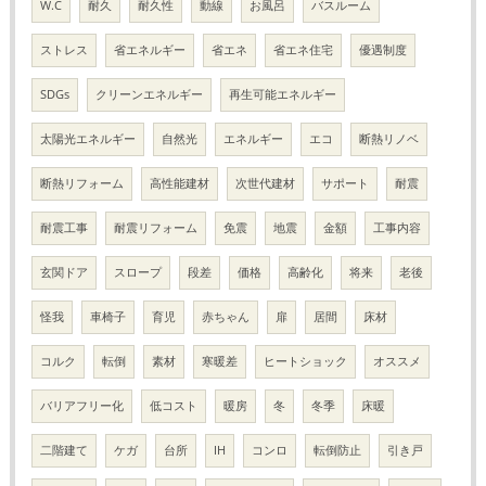
W.C
耐久
耐久性
動線
お風呂
バスルーム
ストレス
省エネルギー
省エネ
省エネ住宅
優遇制度
SDGs
クリーンエネルギー
再生可能エネルギー
太陽光エネルギー
自然光
エネルギー
エコ
断熱リノベ
断熱リフォーム
高性能建材
次世代建材
サポート
耐震
耐震工事
耐震リフォーム
免震
地震
金額
工事内容
玄関ドア
スロープ
段差
価格
高齢化
将来
老後
怪我
車椅子
育児
赤ちゃん
扉
居間
床材
コルク
転倒
素材
寒暖差
ヒートショック
オススメ
バリアフリー化
低コスト
暖房
冬
冬季
床暖
二階建て
ケガ
台所
IH
コンロ
転倒防止
引き戸