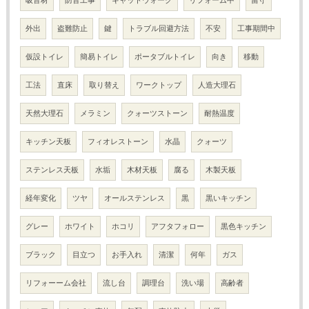
外出
盗難防止
鍵
トラブル回避方法
不安
工事期間中
仮設トイレ
簡易トイレ
ポータブルトイレ
向き
移動
工法
直床
取り替え
ワークトップ
人造大理石
天然大理石
メラミン
クォーツストーン
耐熱温度
キッチン天板
フィオレストーン
水晶
クォーツ
ステンレス天板
水垢
木材天板
腐る
木製天板
経年変化
ツヤ
オールステンレス
黒
黒いキッチン
グレー
ホワイト
ホコリ
アフタフォロー
黒色キッチン
ブラック
目立つ
お手入れ
清潔
何年
ガス
リフォーーム会社
流し台
調理台
洗い場
高齢者