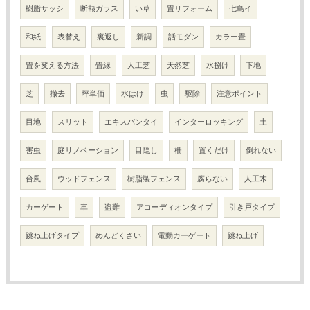
樹脂サッシ
断熱ガラス
い草
畳リフォーム
七島イ
和紙
表替え
裏返し
新調
話モダン
カラー畳
畳を変える方法
畳縁
人工芝
天然芝
水捌け
下地
芝
撤去
坪単価
水はけ
虫
駆除
注意ポイント
目地
スリット
エキスパンタイ
インターロッキング
土
害虫
庭リノベーション
目隠し
柵
置くだけ
倒れない
台風
ウッドフェンス
樹脂製フェンス
腐らない
人工木
カーゲート
車
盗難
アコーディオンタイプ
引き戸タイプ
跳ね上げタイプ
めんどくさい
電動カーゲート
跳ね上げ