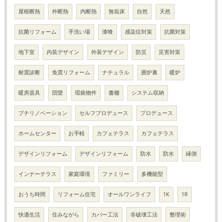
屋根断熱
外断熱
内断熱
無垢床
自然
天然
抗菌リフォーム
手洗い場
漆喰
感染症対策
抗菌対策
地下室
内装デザイン
外装デザイン
防災
災害対策
耐震診断
免震リフォーム
ナチュラル
囲炉裏
暖炉
暖房器具
団欒
瑕疵物件
書棚
システム収納
プチリノベーション
セルフプロデュース
プロデュース
ホームセンター
お手軽
カフェテラス
カフェテラス
デザインリフォーム
デザインリフォーム
防水
防水
縁側
インナーテラス
家庭環境
ファミリー
多機能型
おうち時間
リフォーム住宅
オールワンライフ
1K
1R
快適生活
住みながら
カバー工法
非破壊工法
整理術