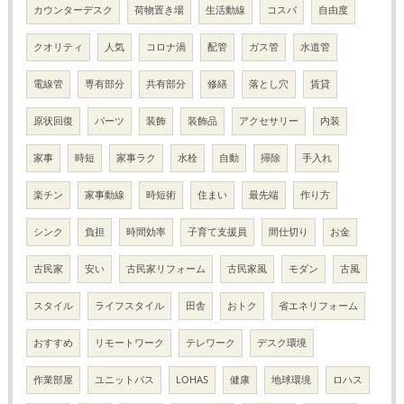
カウンターデスク
荷物置き場
生活動線
コスパ
自由度
クオリティ
人気
コロナ渦
配管
ガス管
水道管
電線管
専有部分
共有部分
修繕
落とし穴
賃貸
原状回復
パーツ
装飾
装飾品
アクセサリー
内装
家事
時短
家事ラク
水栓
自動
掃除
手入れ
楽チン
家事動線
時短術
住まい
最先端
作り方
シンク
負担
時間効率
子育て支援員
間仕切り
お金
古民家
安い
古民家リフォーム
古民家風
モダン
古風
スタイル
ライフスタイル
田舎
おトク
省エネリフォーム
おすすめ
リモートワーク
テレワーク
デスク環境
作業部屋
ユニットバス
LOHAS
健康
地球環境
ロハス