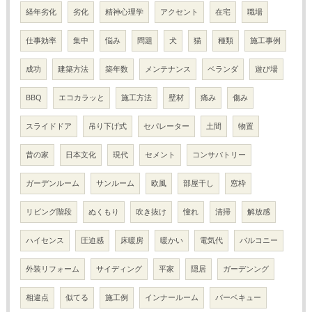
経年劣化
劣化
精神心理学
アクセント
在宅
職場
仕事効率
集中
悩み
問題
犬
猫
種類
施工事例
成功
建築方法
築年数
メンテナンス
ベランダ
遊び場
BBQ
エコカラッと
施工方法
壁材
痛み
傷み
スライドドア
吊り下げ式
セパレーター
土間
物置
昔の家
日本文化
現代
セメント
コンサバトリー
ガーデンルーム
サンルーム
欧風
部屋干し
窓枠
リビング階段
ぬくもり
吹き抜け
憧れ
清掃
解放感
ハイセンス
圧迫感
床暖房
暖かい
電気代
バルコニー
外装リフォーム
サイディング
平家
隠居
ガーデンング
相違点
似てる
施工例
インナールーム
バーベキュー