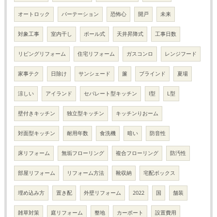
オートロック
パーテーション
恐怖心
開戸
未来
対象工事
室内干し
ポール式
天井昇降式
工事日数
リビングリフォーム
住宅リフォーム
ガスコンロ
レンジフード
家事テク
日除け
サンシェード
簾
ブラインド
夏場
涼しい
アイランド
セパレート型キッチン
I型
L型
壁付きキッチン
独立型キッチン
キッチンりおーム
対面型キッチン
耐用年数
食洗機
暗い
防音性
床リフォーム
無垢フローリング
複合フローリング
防汚性
部屋リフォーム
リフォーム方法
靴収納
宅配ボックス
埋め込み方
置き配
外壁リフォーム
2022
国
舗装
雑草対策
庭リフォーム
整地
カーポート
設置費用