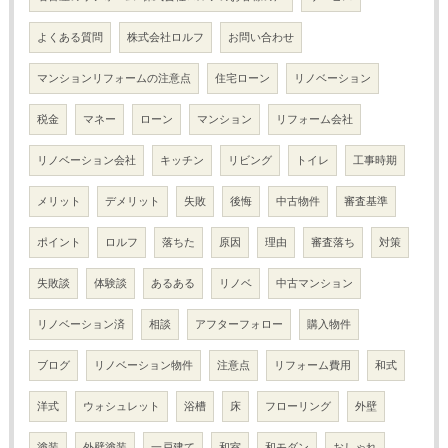
よくある質問
株式会社ロルフ
お問い合わせ
マンションリフォームの注意点
住宅ローン
リノベーション
税金
マネー
ローン
マンション
リフォーム会社
リノベーション会社
キッチン
リビング
トイレ
工事時期
メリット
デメリット
失敗
後悔
中古物件
審査基準
ポイント
ロルフ
落ちた
原因
理由
審査落ち
対策
失敗談
体験談
あるある
リノベ
中古マンション
リノベーション済
相談
アフターフォロー
購入物件
ブログ
リノベーション物件
注意点
リフォーム費用
和式
洋式
ウォシュレット
浴槽
床
フローリング
外壁
塗装
外壁塗装
一戸建て
和室
和モダン
おしゃれ