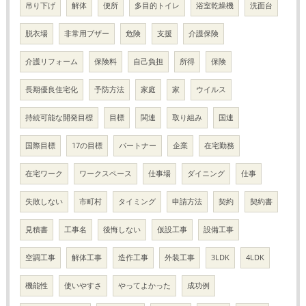
吊り下げ
解体
便所
多目的トイレ
浴室乾燥機
洗面台
脱衣場
非常用ブザー
危険
支援
介護保険
介護リフォーム
保険料
自己負担
所得
保険
長期優良住宅化
予防方法
家庭
家
ウイルス
持続可能な開発目標
目標
関連
取り組み
国連
国際目標
17の目標
パートナー
企業
在宅勤務
在宅ワーク
ワークスペース
仕事場
ダイニング
仕事
失敗しない
市町村
タイミング
申請方法
契約
契約書
見積書
工事名
後悔しない
仮設工事
設備工事
空調工事
解体工事
造作工事
外装工事
3LDK
4LDK
機能性
使いやすさ
やってよかった
成功例