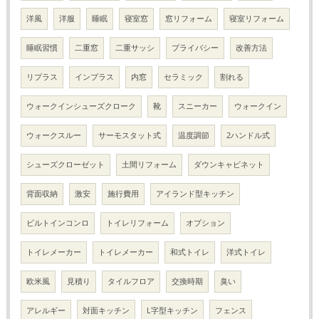
洋風
洋服
睡眠
寝室窓
窓リフォーム
寝室リフォーム
睡眠習慣
二重窓
二重サッシ
プライバシー
改善方法
リプラス
インプラス
内窓
セラミック
割れる
ウォークインシューズクローク
靴
スニーカー
ウォークイン
ウォークスルー
サーモスタット式
温度調節
2ハンドル式
シューズクローゼット
土間リフォーム
ダウンキャビネット
背面収納
激安
施行費用
アイランド型キッチン
ビルトインコンロ
トイレリフォーム
オプション
トイレメーカー
トイレメーカー
和式トイレ
洋式トイレ
欧米風
見積り
タイルフロア
交換時期
臭い
アレルギー
対面キッチン
L字型キッチン
フェンス