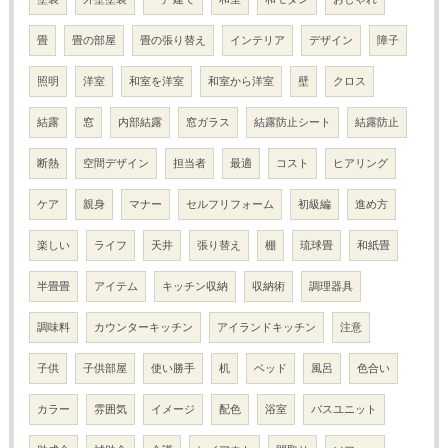
畳
畳の部屋
畳の張り替え
インテリア
デザイン
障子
照明
洋室
和室を洋室
和室から洋室
壁
クロス
結露
窓
内部結露
窓ガラス
結露防止シート
結露防止
断熱
空間デザイン
担当者
最適
コスト
ヒアリング
ケア
親身
マナー
セルフリフォーム
初級編
進め方
楽しい
ライフ
天井
張り替え
棚
琉球畳
和紙畳
半畳畳
アイテム
キッチン収納
収納術
調理器具
調味料
カウンターキッチン
アイランドキッチン
注意
子供
子供部屋
使い勝手
机
ベッド
風呂
色合い
カラー
雰囲気
イメージ
配色
浴室
バスユニット