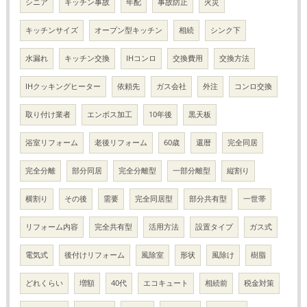
シニア
キッチン事故
年配
事故防止
火災
キッチンサイズ
オープン型キッチン
相続
シンク下
水漏れ
キッチン交換
IHコンロ
交換費用
交換方法
IHクッキングヒーター
依頼先
ガス会社
外注
コンロ交換
取り付け業者
エンボス加工
10年後
黒天板
浴室リフォーム
老後リフォーム
60歳
還暦
完全同居
完全分離
部分同居
完全分離型
一部分離型
縦割り
横割り
その後
需要
完全同居型
部分共有型
一世帯
リフォーム内容
完全共有型
活用方法
設置タイプ
ガス式
電気式
後付けリフォーム
風除室
形状
風除け
樹脂
どれくらい
増額
40代
エコキュート
相続前
税金対策