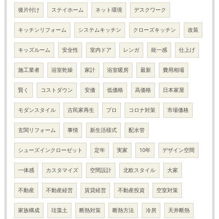
後片付け
ステイホーム
ネット環境
デスクワーク
キッチンリフォーム
システムキッチン
クローズキッチン
改装
キッズルーム
安全性
室内ドア
レンガ
統一感
仕上げ
施工業者
浴室乾燥
家計
浴室暖房
最新
費用相場
賢く
コストダウン
安価
低価格
高価格
日本家屋
モダンスタイル
古民家再生
プロ
コロナ対策
市場価格
玄関リフォーム
事情
新生活様式
配水管
シューズインクローゼット
定年
実家
10年
デザイン空間
一体感
カスタマイズ
空間設計
北欧スタイル
大家
不動産
不動産経営
賃貸経営
不動産投資
空室対策
家族構成
珪藻土
断熱対策
断熱方法
冷房
天井断熱