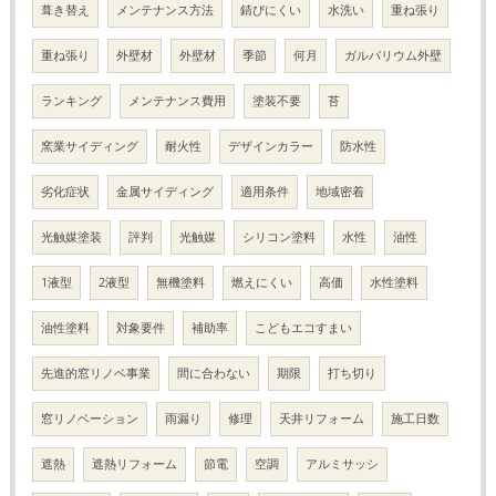
葺き替え
メンテナンス方法
錆びにくい
水洗い
重ね張り
重ね張り
外壁材
外壁材
季節
何月
ガルバリウム外壁
ランキング
メンテナンス費用
塗装不要
苔
窯業サイディング
耐火性
デザインカラー
防水性
劣化症状
金属サイディング
適用条件
地域密着
光触媒塗装
評判
光触媒
シリコン塗料
水性
油性
1液型
2液型
無機塗料
燃えにくい
高価
水性塗料
油性塗料
対象要件
補助率
こどもエコすまい
先進的窓リノベ事業
間に合わない
期限
打ち切り
窓リノベーション
雨漏り
修理
天井リフォーム
施工日数
遮熱
遮熱リフォーム
節電
空調
アルミサッシ