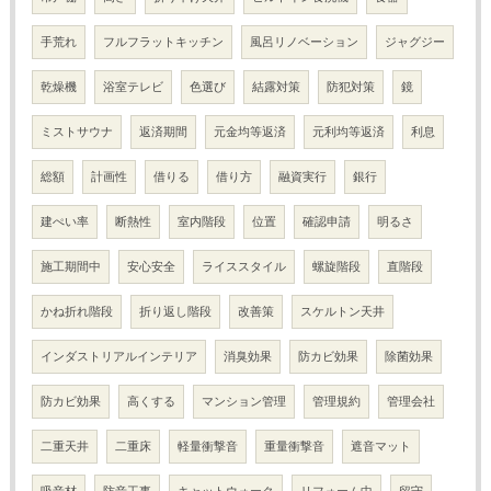
手荒れ
フルフラットキッチン
風呂リノベーション
ジャグジー
乾燥機
浴室テレビ
色選び
結露対策
防犯対策
鏡
ミストサウナ
返済期間
元金均等返済
元利均等返済
利息
総額
計画性
借りる
借り方
融資実行
銀行
建ぺい率
断熱性
室内階段
位置
確認申請
明るさ
施工期間中
安心安全
ライススタイル
螺旋階段
直階段
かね折れ階段
折り返し階段
改善策
スケルトン天井
インダストリアルインテリア
消臭効果
防カビ効果
除菌効果
防カビ効果
高くする
マンション管理
管理規約
管理会社
二重天井
二重床
軽量衝撃音
重量衝撃音
遮音マット
吸音材
防音工事
キャットウォーク
リフォーム中
留守