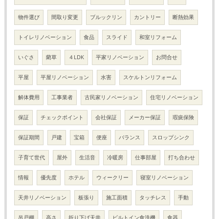
物件選び
間取り変更
ブルックリン
カントリー
断熱効果
トイレリノベーション
食品
スライド
和室リフォーム
いぐさ
藺草
４LDK
平家リノベーション
お問合せ
平屋
平屋リノベーション
水害
スケルトンリフォーム
解体費用
工事業者
古民家リノベーション
住宅リノベーション
保証
チェックポイント
会社保証
メーカー保証
瑕疵保険
保証期間
戸建
宝箱
便座
バランス
スロップシンク
子育て世代
屋外
生活音
冷暖房
仕事部屋
打ち合わせ
情報
優先度
ホテル
ウィークリー
寝室リノベーション
天井リノベーション
板張り
施工面積
タッチレス
手動
吊戸棚
高さ
折り下げ天井
ビルトイン食洗機
食器