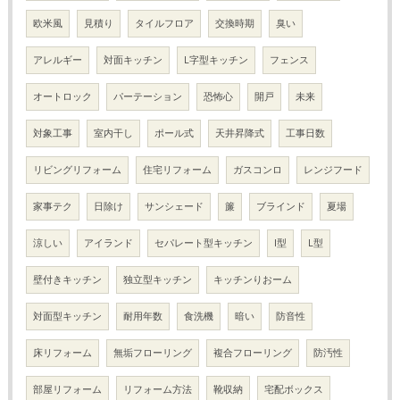
欧米風
見積り
タイルフロア
交換時期
臭い
アレルギー
対面キッチン
L字型キッチン
フェンス
オートロック
パーテーション
恐怖心
開戸
未来
対象工事
室内干し
ポール式
天井昇降式
工事日数
リビングリフォーム
住宅リフォーム
ガスコンロ
レンジフード
家事テク
日除け
サンシェード
簾
ブラインド
夏場
涼しい
アイランド
セパレート型キッチン
I型
L型
壁付きキッチン
独立型キッチン
キッチンりおーム
対面型キッチン
耐用年数
食洗機
暗い
防音性
床リフォーム
無垢フローリング
複合フローリング
防汚性
部屋リフォーム
リフォーム方法
靴収納
宅配ボックス