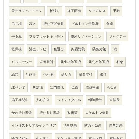
天井リノベーション
板張り
施工面積
タッチレス
手動
吊戸棚
高さ
折り下げ天井
ビルトイン食洗機
食器
手荒れ
フルフラットキッチン
風呂リノベーション
ジャグジー
乾燥機
浴室テレビ
色選び
結露対策
防犯対策
鏡
ミストサウナ
返済期間
元金均等返済
元利均等返済
利息
総額
計画性
借りる
借り方
融資実行
銀行
建ぺい率
断熱性
室内階段
位置
確認申請
明るさ
施工期間中
安心安全
ライススタイル
螺旋階段
直階段
かね折れ階段
折り返し階段
改善策
スケルトン天井
インダストリアルインテリア
消臭効果
防カビ効果
除菌効果
防カビ効果
高くする
マンション管理
管理規約
管理会社