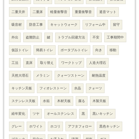
二重天井
二重床
軽量衝撃音
重量衝撃音
遮音マット
吸音材
防音工事
キャットウォーク
リフォーム中
留守
外出
盗難防止
鍵
トラブル回避方法
不安
工事期間中
仮設トイレ
簡易トイレ
ポータブルトイレ
向き
移動
工法
直床
取り替え
ワークトップ
人造大理石
天然大理石
メラミン
クォーツストーン
耐熱温度
キッチン天板
フィオレストーン
水晶
クォーツ
ステンレス天板
水垢
木材天板
腐る
木製天板
経年変化
ツヤ
オールステンレス
黒
黒いキッチン
グレー
ホワイト
ホコリ
アフタフォロー
黒色キッチン