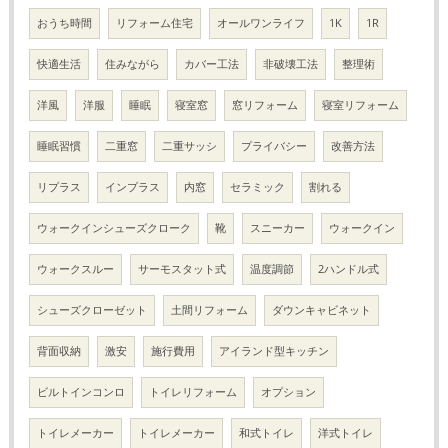
おうち時間
リフォーム住宅
オールワンライフ
1K
1R
快適生活
住みながら
カバー工法
非破壊工法
整理術
洋風
洋服
睡眠
寝室窓
窓リフォーム
寝室リフォーム
睡眠習慣
二重窓
二重サッシ
プライバシー
改善方法
リプラス
インプラス
内窓
セラミック
割れる
ウォークインシューズクローク
靴
スニーカー
ウォークイン
ウォークスルー
サーモスタット式
温度調節
2ハンドル式
シューズクローゼット
土間リフォーム
ダウンキャビネット
背面収納
激安
施行費用
アイランド型キッチン
ビルトインコンロ
トイレリフォーム
オプション
トイレメーカー
トイレメーカー
和式トイレ
洋式トイレ