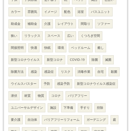
カラー
雰囲気
イメージ
配色
浴室
バスユニット
助成金
補助金
介護
レイアウト
間取り
ソファー
狭い
リラックス
スペース
広い
くつろぎ空間
間接照明
快適
快眠
環境
ベッドルーム
癒し
新型コロナウイルス
新型コロナ
COVID-19
除菌
滅菌
除菌方法
感染
感染症
リスク
消毒作業
自宅
殺菌
ウイルスバスター
予防
感染予防
新型コロナウイルス感染症
潜伏
材質
物質
コロナ
バリアフリー
ユニバーサルデザイン
施設
下準備
手すり
控除
要介護
自治体
バリアフリーリフォーム
ガーデニング
庭