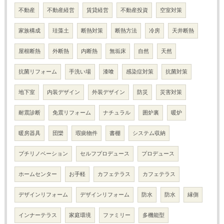
不動産
不動産経営
賃貸経営
不動産投資
空室対策
家族構成
珪藻土
断熱対策
断熱方法
冷房
天井断熱
屋根断熱
外断熱
内断熱
無垢床
自然
天然
抗菌リフォーム
手洗い場
漆喰
感染症対策
抗菌対策
地下室
内装デザイン
外装デザイン
防災
災害対策
耐震診断
免震リフォーム
ナチュラル
囲炉裏
暖炉
暖房器具
団欒
瑕疵物件
書棚
システム収納
プチリノベーション
セルフプロデュース
プロデュース
ホームセンター
お手軽
カフェテラス
カフェテラス
デザインリフォーム
デザインリフォーム
防水
防水
縁側
インナーテラス
家庭環境
ファミリー
多機能型