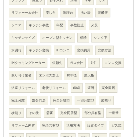
ブラック
目立つ
お手入れ
清潔
何年
ガス
リフォーーム会社
流し台
調理台
洗い場
高齢者
シニア
キッチン事故
年配
事故防止
火災
キッチンサイズ
オープン型キッチン
相続
シンク下
水漏れ
キッチン交換
IHコンロ
交換費用
交換方法
IHクッキングヒーター
依頼先
ガス会社
外注
コンロ交換
取り付け業者
エンボス加工
10年後
黒天板
浴室リフォーム
老後リフォーム
60歳
還暦
完全同居
完全分離
部分同居
完全分離型
一部分離型
縦割り
横割り
その後
需要
完全同居型
部分共有型
一世帯
リフォーム内容
完全共有型
活用方法
設置タイプ
ガス式