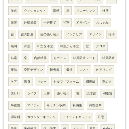
洋式
ウォシュレット
浴槽
床
フローリング
外壁
塗装
外壁塗装
一戸建て
和室
和モダン
おしゃれ
畳
畳の部屋
畳の張り替え
インテリア
デザイン
障子
照明
洋室
和室を洋室
和室から洋室
壁
クロス
結露
窓
内部結露
窓ガラス
結露防止シート
結露防止
断熱
空間デザイン
担当者
最適
コスト
ヒアリング
ケア
親身
マナー
セルフリフォーム
初級編
進め方
楽しい
ライフ
天井
張り替え
棚
琉球畳
和紙畳
半畳畳
アイテム
キッチン収納
収納術
調理器具
調味料
カウンターキッチン
アイランドキッチン
注意
子供
子供部屋
使い勝手
机
ベッド
風呂
色合い