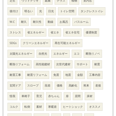
芝生
ウッドデッキ
庭園
テラス
植物
室内窓
後付け
明るい
光
日光
トイレ空間
タンクレストイレ
W.C
耐久
耐久性
動線
お風呂
バスルーム
ストレス
省エネルギー
省エネ
省エネ住宅
優遇制度
SDGs
クリーンエネルギー
再生可能エネルギー
太陽光エネルギー
自然光
エネルギー
エコ
断熱リノベ
断熱リフォーム
高性能建材
次世代建材
サポート
耐震
耐震工事
耐震リフォーム
免震
地震
金額
工事内容
玄関ドア
スロープ
段差
価格
高齢化
将来
老後
怪我
車椅子
育児
赤ちゃん
扉
居間
床材
コルク
転倒
素材
寒暖差
ヒートショック
オススメ