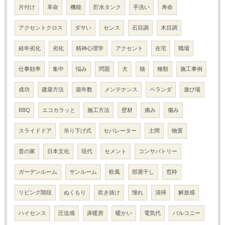
片付け
革命
機能
貯水タンク
手洗い
寿命
アクセントクロス
ダサい
センス
石目調
木目調
経年劣化
劣化
精神心理学
アクセント
在宅
職場
仕事効率
集中
悩み
問題
犬
猫
種類
施工事例
成功
建築方法
築年数
メンテナンス
ベランダ
遊び場
BBQ
エコカラッと
施工方法
壁材
痛み
傷み
スライドドア
吊り下げ式
セパレーター
土間
物置
昔の家
日本文化
現代
セメント
コンサバトリー
ガーデンルーム
サンルーム
欧風
部屋干し
窓枠
リビング階段
ぬくもり
吹き抜け
憧れ
清掃
解放感
ハイセンス
圧迫感
床暖房
暖かい
電気代
バルコニー