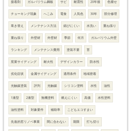
接着剤
ガルバリウム鋼板
サビ
耐震性
20年後
色褪せ
チョーキング現象
へこみ
電食
人気色
30年
部分修理
葺き替え
メンテナンス方法
錆びにくい
水洗い
重ね張り
重ね張り
外壁材
外壁材
季節
何月
ガルバリウム外壁
ランキング
メンテナンス費用
塗装不要
苔
窯業サイディング
耐火性
デザインカラー
防水性
劣化症状
金属サイディング
適用条件
地域密着
光触媒塗装
評判
光触媒
シリコン塗料
水性
油性
1液型
2液型
無機塗料
燃えにくい
高価
水性塗料
油性塗料
対象要件
補助率
こどもエコすまい
先進的窓リノベ事業
間に合わない
期限
打ち切り