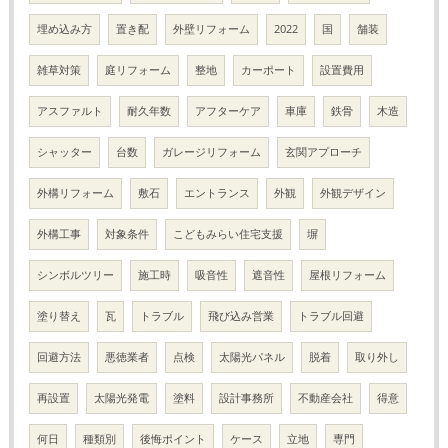
埋め込み方
置き配
外壁リフォーム
2022
国
舗装
雑草対策
庭リフォーム
整地
カーポート
設置費用
アスファルト
耐久年数
アフターケア
車庫
鉄骨
木造
シャッター
台数
ガレージリフォーム
玄関アプローチ
外構リフォーム
敷石
エントランス
外観
外観デザイン
外構工事
対象条件
こどもみらい住宅支援
塀
シンボルツリー
施工時
吸音性
遮音性
屋根リフォーム
塗り替え
瓦
トラブル
飛び込み営業
トラブル回避
回避方法
悪徳業者
点検
太陽光パネル
脱着
取り外し
再設置
太陽光発電
塗料
設計事務所
不動産会社
得意
何日
種類別
後悔ポイント
ケース
立地
専門