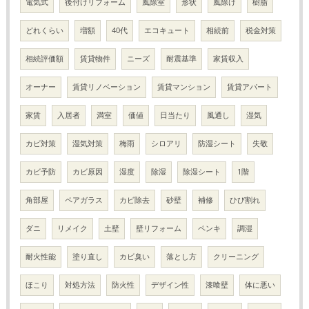
電気式
後付けリフォーム
風除室
形状
風除け
樹脂
どれくらい
増額
40代
エコキュート
相続前
税金対策
相続評価額
賃貸物件
ニーズ
耐震基準
家賃収入
オーナー
賃貸リノベーション
賃貸マンション
賃貸アパート
家賃
入居者
満室
価値
日当たり
風通し
湿気
カビ対策
湿気対策
梅雨
シロアリ
防湿シート
失敬
カビ予防
カビ原因
湿度
除湿
除湿シート
1階
角部屋
ペアガラス
カビ除去
砂壁
補修
ひび割れ
ダニ
リメイク
土壁
壁リフォーム
ペンキ
調湿
耐火性能
塗り直し
カビ臭い
落とし方
クリーニング
ほこり
対処方法
防火性
デザイン性
漆喰壁
体に悪い