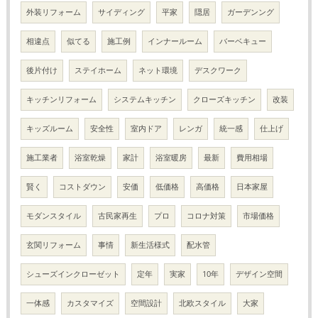
外装リフォーム
サイディング
平家
隠居
ガーデンング
相違点
似てる
施工例
インナールーム
バーベキュー
後片付け
ステイホーム
ネット環境
デスクワーク
キッチンリフォーム
システムキッチン
クローズキッチン
改装
キッズルーム
安全性
室内ドア
レンガ
統一感
仕上げ
施工業者
浴室乾燥
家計
浴室暖房
最新
費用相場
賢く
コストダウン
安価
低価格
高価格
日本家屋
モダンスタイル
古民家再生
プロ
コロナ対策
市場価格
玄関リフォーム
事情
新生活様式
配水管
シューズインクローゼット
定年
実家
10年
デザイン空間
一体感
カスタマイズ
空間設計
北欧スタイル
大家