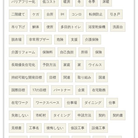
バリアフリー化
低コスト
暖房
冬
冬季
床暖
二階建て
ケガ
台所
IH
コンロ
転倒防止
引き戸
吊り下げ
解体
便所
多目的トイレ
浴室乾燥機
洗面台
脱衣場
非常用ブザー
危険
支援
介護保険
介護リフォーム
保険料
自己負担
所得
保険
長期優良住宅化
予防方法
家庭
家
ウイルス
持続可能な開発目標
目標
関連
取り組み
国連
国際目標
17の目標
パートナー
企業
在宅勤務
在宅ワーク
ワークスペース
仕事場
ダイニング
仕事
失敗しない
市町村
タイミング
申請方法
契約
契約書
見積書
工事名
後悔しない
仮設工事
設備工事