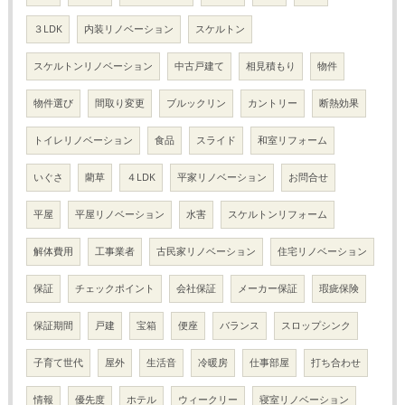
３LDK
内装リノベーション
スケルトン
スケルトンリノベーション
中古戸建て
相見積もり
物件
物件選び
間取り変更
ブルックリン
カントリー
断熱効果
トイレリノベーション
食品
スライド
和室リフォーム
いぐさ
藺草
４LDK
平家リノベーション
お問合せ
平屋
平屋リノベーション
水害
スケルトンリフォーム
解体費用
工事業者
古民家リノベーション
住宅リノベーション
保証
チェックポイント
会社保証
メーカー保証
瑕疵保険
保証期間
戸建
宝箱
便座
バランス
スロップシンク
子育て世代
屋外
生活音
冷暖房
仕事部屋
打ち合わせ
情報
優先度
ホテル
ウィークリー
寝室リノベーション