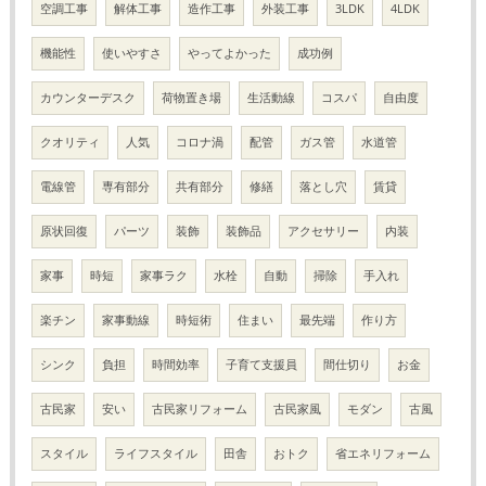
空調工事
解体工事
造作工事
外装工事
3LDK
4LDK
機能性
使いやすさ
やってよかった
成功例
カウンターデスク
荷物置き場
生活動線
コスパ
自由度
クオリティ
人気
コロナ渦
配管
ガス管
水道管
電線管
専有部分
共有部分
修繕
落とし穴
賃貸
原状回復
パーツ
装飾
装飾品
アクセサリー
内装
家事
時短
家事ラク
水栓
自動
掃除
手入れ
楽チン
家事動線
時短術
住まい
最先端
作り方
シンク
負担
時間効率
子育て支援員
間仕切り
お金
古民家
安い
古民家リフォーム
古民家風
モダン
古風
スタイル
ライフスタイル
田舎
おトク
省エネリフォーム