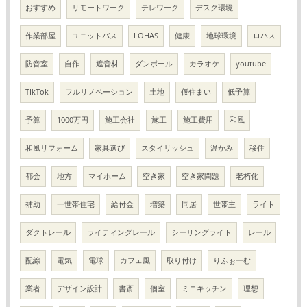
おすすめ
リモートワーク
テレワーク
デスク環境
作業部屋
ユニットバス
LOHAS
健康
地球環境
ロハス
防音室
自作
遮音材
ダンボール
カラオケ
youtube
TIkTok
フルリノベーション
土地
仮住まい
低予算
予算
1000万円
施工会社
施工
施工費用
和風
和風リフォーム
家具選び
スタイリッシュ
温かみ
移住
都会
地方
マイホーム
空き家
空き家問題
老朽化
補助
一世帯住宅
給付金
増築
同居
世帯主
ライト
ダクトレール
ライティングレール
シーリングライト
レール
配線
電気
電球
カフェ風
取り付け
りふぉーむ
業者
デザイン設計
書斎
個室
ミニキッチン
理想