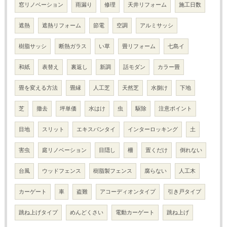
窓リノベーション
雨漏り
修理
天井リフォーム
施工日数
遮熱
遮熱リフォーム
節電
空調
アルミサッシ
樹脂サッシ
断熱ガラス
い草
畳リフォーム
七島イ
和紙
表替え
裏返し
新調
話モダン
カラー畳
畳を変える方法
畳縁
人工芝
天然芝
水捌け
下地
芝
撤去
坪単価
水はけ
虫
駆除
注意ポイント
目地
スリット
エキスパンタイ
インターロッキング
土
害虫
庭リノベーション
目隠し
柵
置くだけ
倒れない
台風
ウッドフェンス
樹脂製フェンス
腐らない
人工木
カーゲート
車
盗難
アコーディオンタイプ
引き戸タイプ
跳ね上げタイプ
めんどくさい
電動カーゲート
跳ね上げ