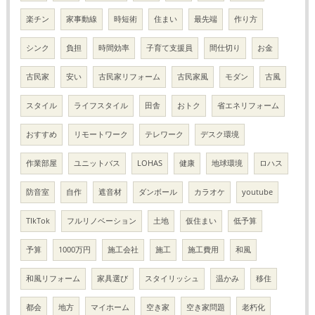
楽チン
家事動線
時短術
住まい
最先端
作り方
シンク
負担
時間効率
子育て支援員
間仕切り
お金
古民家
安い
古民家リフォーム
古民家風
モダン
古風
スタイル
ライフスタイル
田舎
おトク
省エネリフォーム
おすすめ
リモートワーク
テレワーク
デスク環境
作業部屋
ユニットバス
LOHAS
健康
地球環境
ロハス
防音室
自作
遮音材
ダンボール
カラオケ
youtube
TIkTok
フルリノベーション
土地
仮住まい
低予算
予算
1000万円
施工会社
施工
施工費用
和風
和風リフォーム
家具選び
スタイリッシュ
温かみ
移住
都会
地方
マイホーム
空き家
空き家問題
老朽化