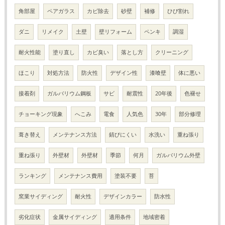
角部屋
ペアガラス
カビ除去
砂壁
補修
ひび割れ
ダニ
リメイク
土壁
壁リフォーム
ペンキ
調湿
耐火性能
塗り直し
カビ臭い
落とし方
クリーニング
ほこり
対処方法
防火性
デザイン性
漆喰壁
体に悪い
接着剤
ガルバリウム鋼板
サビ
耐震性
20年後
色褪せ
チョーキング現象
へこみ
電食
人気色
30年
部分修理
葺き替え
メンテナンス方法
錆びにくい
水洗い
重ね張り
重ね張り
外壁材
外壁材
季節
何月
ガルバリウム外壁
ランキング
メンテナンス費用
塗装不要
苔
窯業サイディング
耐火性
デザインカラー
防水性
劣化症状
金属サイディング
適用条件
地域密着