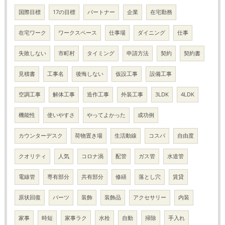
国際目標
17の目標
パートナー
企業
在宅勤務
在宅ワーク
ワークスペース
仕事場
ダイニング
仕事
失敗しない
市町村
タイミング
申請方法
契約
契約書
見積書
工事名
後悔しない
仮設工事
設備工事
空調工事
解体工事
造作工事
外装工事
3LDK
4LDK
機能性
使いやすさ
やってよかった
成功例
カウンターデスク
荷物置き場
生活動線
コスパ
自由度
クオリティ
人気
コロナ渦
配管
ガス管
水道管
電線管
専有部分
共有部分
修繕
落とし穴
賃貸
原状回復
パーツ
装飾
装飾品
アクセサリー
内装
家事
時短
家事ラク
水栓
自動
掃除
手入れ