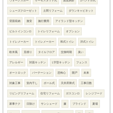
ウォークスルー
サーモスタット式
温度調節
2ハンドル式
シューズクローゼット
土間リフォーム
ダウンキャビネット
背面収納
激安
施行費用
アイランド型キッチン
ビルトインコンロ
トイレリフォーム
オプション
トイレメーカー
トイレメーカー
和式トイレ
洋式トイレ
欧米風
見積り
タイルフロア
交換時期
臭い
アレルギー
対面キッチン
L字型キッチン
フェンス
オートロック
パーテーション
恐怖心
開戸
未来
対象工事
室内干し
ポール式
天井昇降式
工事日数
リビングリフォーム
住宅リフォーム
ガスコンロ
レンジフード
家事テク
日除け
サンシェード
簾
ブラインド
夏場