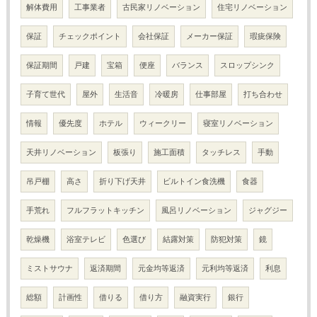
解体費用
工事業者
古民家リノベーション
住宅リノベーション
保証
チェックポイント
会社保証
メーカー保証
瑕疵保険
保証期間
戸建
宝箱
便座
バランス
スロップシンク
子育て世代
屋外
生活音
冷暖房
仕事部屋
打ち合わせ
情報
優先度
ホテル
ウィークリー
寝室リノベーション
天井リノベーション
板張り
施工面積
タッチレス
手動
吊戸棚
高さ
折り下げ天井
ビルトイン食洗機
食器
手荒れ
フルフラットキッチン
風呂リノベーション
ジャグジー
乾燥機
浴室テレビ
色選び
結露対策
防犯対策
鏡
ミストサウナ
返済期間
元金均等返済
元利均等返済
利息
総額
計画性
借りる
借り方
融資実行
銀行