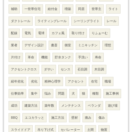
補助
一世帯住宅
給付金
増築
同居
世帯主
ライト
ダクトレール
ライティングレール
シーリングライト
レール
配線
電気
電球
カフェ風
取り付け
りふぉーむ
業者
デザイン設計
書斎
個室
ミニキッチン
理想
片付け
革命
機能
貯水タンク
手洗い
寿命
アクセントクロス
ダサい
センス
石目調
木目調
経年劣化
劣化
精神心理学
アクセント
在宅
職場
仕事効率
集中
悩み
問題
犬
猫
種類
施工事例
成功
建築方法
築年数
メンテナンス
ベランダ
遊び場
BBQ
エコカラッと
施工方法
壁材
痛み
傷み
スライドドア
吊り下げ式
セパレーター
土間
物置