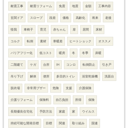
耐震工事
耐震リフォーム
免震
地震
金額
工事内容
玄関ドア
スロープ
段差
価格
高齢化
将来
老後
怪我
車椅子
育児
赤ちゃん
扉
居間
床材
コルク
転倒
素材
寒暖差
ヒートショック
オススメ
バリアフリー化
低コスト
暖房
冬
冬季
床暖
二階建て
ケガ
台所
IH
コンロ
転倒防止
引き戸
吊り下げ
解体
便所
多目的トイレ
浴室乾燥機
洗面台
脱衣場
非常用ブザー
危険
支援
介護保険
介護リフォーム
保険料
自己負担
所得
保険
長期優良住宅化
予防方法
家庭
家
ウイルス
持続可能な開発目標
目標
関連
取り組み
国連