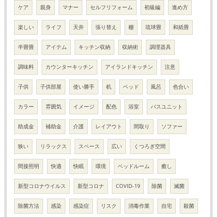
ケア
親身
マナー
セルフリフォーム
初級編
進め方
楽しい
ライフ
天井
張り替え
棚
琉球畳
和紙畳
半畳畳
アイテム
キッチン収納
収納術
調理器具
調味料
カウンターキッチン
アイランドキッチン
注意
子供
子供部屋
使い勝手
机
ベッド
風呂
色合い
カラー
雰囲気
イメージ
配色
浴室
バスユニット
助成金
補助金
介護
レイアウト
間取り
ソファー
狭い
リラックス
スペース
広い
くつろぎ空間
間接照明
快適
快眠
環境
ベッドルーム
癒し
新型コロナウイルス
新型コロナ
COVID-19
除菌
滅菌
除菌方法
感染
感染症
リスク
消毒作業
自宅
殺菌