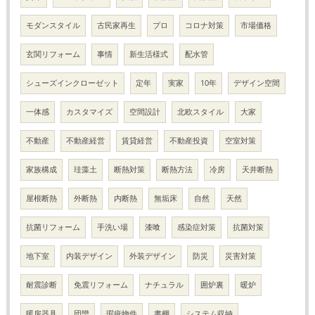
モダンスタイル
古民家再生
プロ
コロナ対策
市場価格
玄関リフォーム
事情
新生活様式
配水管
シューズインクローゼット
定年
実家
10年
デザイン空間
一体感
カスタマイズ
空間設計
北欧スタイル
大家
不動産
不動産経営
賃貸経営
不動産投資
空室対策
家族構成
珪藻土
断熱対策
断熱方法
冷房
天井断熱
屋根断熱
外断熱
内断熱
無垢床
自然
天然
抗菌リフォーム
手洗い場
漆喰
感染症対策
抗菌対策
地下室
内装デザイン
外装デザイン
防災
災害対策
耐震診断
免震リフォーム
ナチュラル
囲炉裏
暖炉
暖房器具
団欒
瑕疵物件
書棚
システム収納