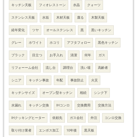
キッチン天板
フィオレストーン
水晶
クォーツ
ステンレス天板
水垢
木材天板
腐る
木製天板
経年変化
ツヤ
オールステンレス
黒
黒いキッチン
グレー
ホワイト
ホコリ
アフタフォロー
黒色キッチン
ブラック
目立つ
お手入れ
清潔
何年
ガス
リフォーーム会社
流し台
調理台
洗い場
高齢者
シニア
キッチン事故
年配
事故防止
火災
キッチンサイズ
オープン型キッチン
相続
シンク下
水漏れ
キッチン交換
IHコンロ
交換費用
交換方法
IHクッキングヒーター
依頼先
ガス会社
外注
コンロ交換
取り付け業者
エンボス加工
10年後
黒天板