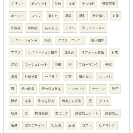
メリット
デメリット
失敗
後悔
中古物件
審査基準
ポイント
ロルフ
落ちた
原因
理由
審査落ち
対策
失敗談
体験談
あるある
リノベ
中古マンション
リノベーション済
相談
アフターフォロー
購入物件
ブログ
リノベーション物件
注意点
リフォーム費用
和式
洋式
ウォシュレット
浴槽
床
フローリング
外壁
塗装
外壁塗装
一戸建て
和室
和モダン
おしゃれ
畳
畳の部屋
畳の張り替え
インテリア
デザイン
障子
照明
洋室
和室を洋室
和室から洋室
壁
クロス
結露
窓
内部結露
窓ガラス
結露防止シート
結露防止
断熱
空間デザイン
担当者
最適
コスト
ヒアリング