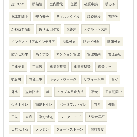
建ぺい率
断熱性
室内階段
位置
確認申請
明るさ
施工期間中
安心安全
ライススタイル
螺旋階段
直階段
かね折れ階段
折り返し階段
改善策
スケルトン天井
インダストリアルインテリア
消臭効果
防カビ効果
除菌効果
防カビ効果
高くする
マンション管理
管理規約
管理会社
二重天井
二重床
軽量衝撃音
重量衝撃音
遮音マット
吸音材
防音工事
キャットウォーク
リフォーム中
留守
外出
盗難防止
鍵
トラブル回避方法
不安
工事期間中
仮設トイレ
簡易トイレ
ポータブルトイレ
向き
移動
工法
直床
取り替え
ワークトップ
人造大理石
天然大理石
メラミン
クォーツストーン
耐熱温度