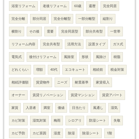
浴室リフォーム
老後リフォーム
60歳
還暦
完全同居
完全分離
部分同居
完全分離型
一部分離型
縦割り
横割り
その後
需要
完全同居型
部分共有型
一世帯
リフォーム内容
完全共有型
活用方法
設置タイプ
ガス式
電気式
後付けリフォーム
風除室
形状
風除け
樹脂
どれくらい
増額
40代
エコキュート
相続前
税金対策
相続評価額
賃貸物件
ニーズ
耐震基準
家賃収入
オーナー
賃貸リノベーション
賃貸マンション
賃貸アパート
家賃
入居者
満室
価値
日当たり
風通し
湿気
カビ対策
湿気対策
梅雨
シロアリ
防湿シート
失敬
カビ予防
カビ原因
湿度
除湿
除湿シート
1階