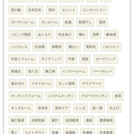
昔の家
日本文化
現代
セメント
コンサバトリー
ガーデンルーム
サンルーム
欧風
部屋干し
窓枠
リビング階段
ぬくもり
吹き抜け
憧れ
清掃
解放感
ハイセンス
圧迫感
床暖房
暖かい
電気代
バルコニー
外装リフォーム
サイディング
平家
隠居
ガーデンング
相違点
似てる
施工例
インナールーム
バーベキュー
後片付け
ステイホーム
ネット環境
デスクワーク
キッチンリフォーム
システムキッチン
クローズキッチン
改装
キッズルーム
安全性
室内ドア
レンガ
統一感
仕上げ
施工業者
浴室乾燥
家計
浴室暖房
最新
費用相場
賢く
コストダウン
安価
低価格
高価格
日本家屋