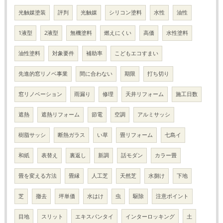
光触媒塗装
評判
光触媒
シリコン塗料
水性
油性
1液型
2液型
無機塗料
燃えにくい
高価
水性塗料
油性塗料
対象要件
補助率
こどもエコすまい
先進的窓リノベ事業
間に合わない
期限
打ち切り
窓リノベーション
雨漏り
修理
天井リフォーム
施工日数
遮熱
遮熱リフォーム
節電
空調
アルミサッシ
樹脂サッシ
断熱ガラス
い草
畳リフォーム
七島イ
和紙
表替え
裏返し
新調
話モダン
カラー畳
畳を変える方法
畳縁
人工芝
天然芝
水捌け
下地
芝
撤去
坪単価
水はけ
虫
駆除
注意ポイント
目地
スリット
エキスパンタイ
インターロッキング
土