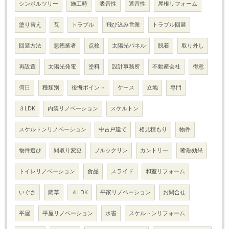
シンボルツリー
施工時
吸音性
遮音性
屋根リフォーム
塗り替え
瓦
トラブル
飛び込み営業
トラブル回避
回避方法
悪徳業者
点検
太陽光パネル
脱着
取り外し
再設置
太陽光発電
塗料
設計事務所
不動産会社
得意
何日
種類別
後悔ポイント
ケース
立地
専門
３LDK
内装リノベーション
スケルトン
スケルトンリノベーション
中古戸建て
相見積もり
物件
物件選び
間取り変更
ブルックリン
カントリー
断熱効果
トイレリノベーション
食品
スライド
和室リフォーム
いぐさ
藺草
４LDK
平家リノベーション
お問合せ
平屋
平屋リノベーション
水害
スケルトンリフォーム