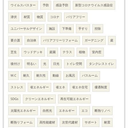
ウイルスバスター
予防
感染予防
新型コロナウイルス感染症
潜伏
材質
物質
コロナ
バリアフリー
ユニバーサルデザイン
施設
下準備
手すり
控除
要介護
自治体
バリアフリーリフォーム
ガーデニング
庭
芝生
ウッドデッキ
庭園
テラス
植物
室内窓
後付け
明るい
光
日光
トイレ空間
タンクレストイレ
W.C
耐久
耐久性
動線
お風呂
バスルーム
ストレス
省エネルギー
省エネ
省エネ住宅
優遇制度
SDGs
クリーンエネルギー
再生可能エネルギー
太陽光エネルギー
自然光
エネルギー
エコ
断熱リノベ
断熱リフォーム
高性能建材
次世代建材
サポート
耐震