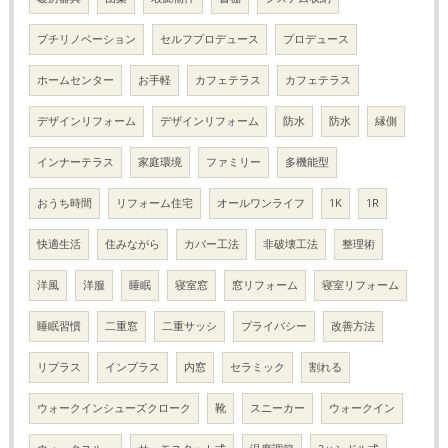
プチリノベーション
セルフプロデュース
プロデュース
ホームセンター
お手軽
カフェテラス
カフェテラス
デザインリフォーム
デザインリフォーム
防水
防水
縁側
インナーテラス
家庭環境
ファミリー
多機能型
おうち時間
リフォーム住宅
オールワンライフ
1K
1R
快適生活
住みながら
カバー工法
非破壊工法
整理術
洋風
洋服
睡眠
寝室窓
窓リフォーム
寝室リフォーム
睡眠習慣
二重窓
二重サッシ
プライバシー
改善方法
リプラス
インプラス
内窓
セラミック
割れる
ウォークインシューズクローク
靴
スニーカー
ウォークイン