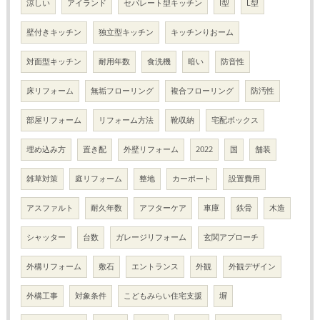
涼しい
アイランド
セパレート型キッチン
I型
L型
壁付きキッチン
独立型キッチン
キッチンりおーム
対面型キッチン
耐用年数
食洗機
暗い
防音性
床リフォーム
無垢フローリング
複合フローリング
防汚性
部屋リフォーム
リフォーム方法
靴収納
宅配ボックス
埋め込み方
置き配
外壁リフォーム
2022
国
舗装
雑草対策
庭リフォーム
整地
カーポート
設置費用
アスファルト
耐久年数
アフターケア
車庫
鉄骨
木造
シャッター
台数
ガレージリフォーム
玄関アプローチ
外構リフォーム
敷石
エントランス
外観
外観デザイン
外構工事
対象条件
こどもみらい住宅支援
塀