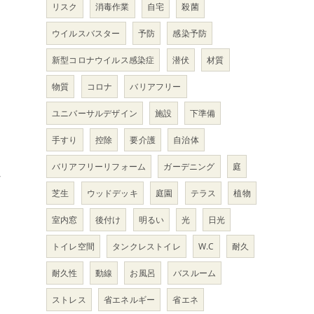
リスク
消毒作業
自宅
殺菌
ウイルスバスター
予防
感染予防
新型コロナウイルス感染症
潜伏
材質
物質
コロナ
バリアフリー
ユニバーサルデザイン
施設
下準備
手すり
控除
要介護
自治体
バリアフリーリフォーム
ガーデニング
庭
な
芝生
ウッドデッキ
庭園
テラス
植物
室内窓
後付け
明るい
光
日光
トイレ空間
タンクレストイレ
W.C
耐久
耐久性
動線
お風呂
バスルーム
ストレス
省エネルギー
省エネ