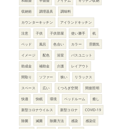
和紙畳
半畳畳
アイテム
キッチン収納
る
収納術
調理器具
調味料
カウンターキッチン
アイランドキッチン
注意
子供
子供部屋
使い勝手
机
ベッド
風呂
色合い
カラー
雰囲気
、
イメージ
配色
浴室
バスユニット
助成金
補助金
介護
レイアウト
間取り
ソファー
狭い
リラックス
スペース
広い
くつろぎ空間
間接照明
快適
快眠
環境
ベッドルーム
癒し
新型コロナウイルス
新型コロナ
COVID-19
除菌
滅菌
除菌方法
感染
感染症