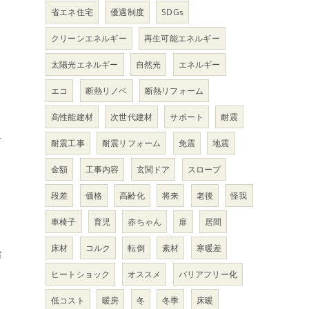
省エネ住宅
優遇制度
SDGs
クリーンエネルギー
再生可能エネルギー
太陽光エネルギー
自然光
エネルギー
エコ
断熱リノベ
断熱リフォーム
高性能建材
次世代建材
サポート
耐震
担
耐震工事
耐震リフォーム
免震
地震
金額
工事内容
玄関ドア
スロープ
段差
価格
高齢化
将来
老後
怪我
車椅子
育児
赤ちゃん
扉
居間
床材
コルク
転倒
素材
寒暖差
治
ヒートショック
オススメ
バリアフリー化
低コスト
暖房
冬
冬季
床暖