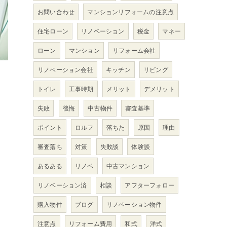
お問い合わせ
マンションリフォームの注意点
住宅ローン
リノベーション
税金
マネー
ローン
マンション
リフォーム会社
リノベーション会社
キッチン
リビング
トイレ
工事時期
メリット
デメリット
失敗
後悔
中古物件
審査基準
ポイント
ロルフ
落ちた
原因
理由
審査落ち
対策
失敗談
体験談
あるある
リノベ
中古マンション
リノベーション済
相談
アフターフォロー
購入物件
ブログ
リノベーション物件
と
注意点
リフォーム費用
和式
洋式