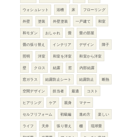
ウォシュレット
浴槽
床
フローリング
外壁
塗装
外壁塗装
一戸建て
和室
和モダン
おしゃれ
畳
畳の部屋
畳の張り替え
インテリア
デザイン
障子
照明
洋室
和室を洋室
和室から洋室
壁
クロス
結露
窓
内部結露
窓ガラス
結露防止シート
結露防止
断熱
空間デザイン
担当者
最適
コスト
ヒアリング
ケア
親身
マナー
セルフリフォーム
初級編
進め方
楽しい
ライフ
天井
張り替え
棚
琉球畳