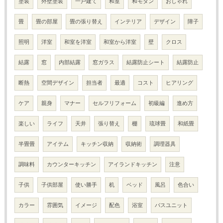
塗装
外壁塗装
一戸建て
和室
和モダン
おしゃれ
畳
畳の部屋
畳の張り替え
インテリア
デザイン
障子
照明
洋室
和室を洋室
和室から洋室
壁
クロス
結露
窓
内部結露
窓ガラス
結露防止シート
結露防止
断熱
空間デザイン
担当者
最適
コスト
ヒアリング
ケア
親身
マナー
セルフリフォーム
初級編
進め方
楽しい
ライフ
天井
張り替え
棚
琉球畳
和紙畳
半畳畳
アイテム
キッチン収納
収納術
調理器具
調味料
カウンターキッチン
アイランドキッチン
注意
子供
子供部屋
使い勝手
机
ベッド
風呂
色合い
カラー
雰囲気
イメージ
配色
浴室
バスユニット