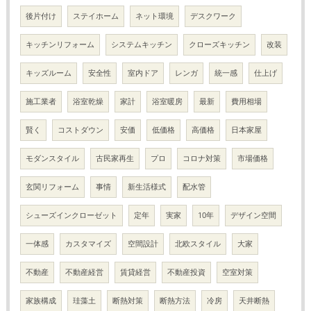
後片付け
ステイホーム
ネット環境
デスクワーク
キッチンリフォーム
システムキッチン
クローズキッチン
改装
キッズルーム
安全性
室内ドア
レンガ
統一感
仕上げ
施工業者
浴室乾燥
家計
浴室暖房
最新
費用相場
賢く
コストダウン
安価
低価格
高価格
日本家屋
モダンスタイル
古民家再生
プロ
コロナ対策
市場価格
玄関リフォーム
事情
新生活様式
配水管
シューズインクローゼット
定年
実家
10年
デザイン空間
一体感
カスタマイズ
空間設計
北欧スタイル
大家
不動産
不動産経営
賃貸経営
不動産投資
空室対策
家族構成
珪藻土
断熱対策
断熱方法
冷房
天井断熱