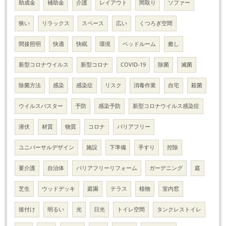
助成金
補助金
介護
レイアウト
間取り
ソファー
狭い
リラックス
スペース
広い
くつろぎ空間
間接照明
快適
快眠
環境
ベッドルーム
癒し
新型コロナウイルス
新型コロナ
COVID-19
除菌
滅菌
除菌方法
感染
感染症
リスク
消毒作業
自宅
殺菌
ウイルスバスター
予防
感染予防
新型コロナウイルス感染症
潜伏
材質
物質
コロナ
バリアフリー
ユニバーサルデザイン
施設
下準備
手すり
控除
要介護
自治体
バリアフリーリフォーム
ガーデニング
庭
芝生
ウッドデッキ
庭園
テラス
植物
室内窓
後付け
明るい
光
日光
トイレ空間
タンクレストイレ