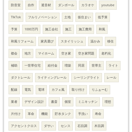
防音室
自作
遮音材
ダンボール
カラオケ
youtube
TIkTok
フルリノベーション
土地
仮住まい
低予算
予算
1000万円
施工会社
施工
施工費用
和風
和風リフォーム
家具選び
スタイリッシュ
温かみ
移住
都会
地方
マイホーム
空き家
空き家問題
老朽化
補助
一世帯住宅
給付金
増築
同居
世帯主
ライト
ダクトレール
ライティングレール
シーリングライト
レール
配線
電気
電球
カフェ風
取り付け
りふぉーむ
業者
デザイン設計
書斎
個室
ミニキッチン
理想
片付け
革命
機能
貯水タンク
手洗い
寿命
アクセントクロス
ダサい
センス
石目調
木目調