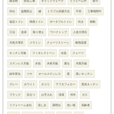
吸音材
防音工事
キャットウォーク
リフォーム中
留守
外出
盗難防止
鍵
トラブル回避方法
不安
工事期間中
仮設トイレ
簡易トイレ
ポータブルトイレ
向き
移動
工法
直床
取り替え
ワークトップ
人造大理石
天然大理石
メラミン
クォーツストーン
耐熱温度
キッチン天板
フィオレストーン
水晶
クォーツ
ステンレス天板
水垢
木材天板
腐る
木製天板
経年変化
ツヤ
オールステンレス
黒
黒いキッチン
グレー
ホワイト
ホコリ
アフタフォロー
黒色キッチン
ブラック
目立つ
お手入れ
清潔
何年
ガス
リフォーーム会社
流し台
調理台
洗い場
高齢者