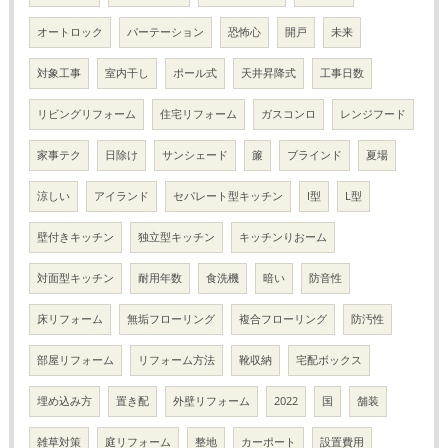
オートロック
パーテーション
恐怖心
開戸
未来
対象工事
室内干し
ポール式
天井昇降式
工事日数
リビングリフォーム
住宅リフォーム
ガスコンロ
レンジフード
家事テク
日除け
サンシェード
簾
ブラインド
夏場
涼しい
アイランド
セパレート型キッチン
I型
L型
壁付きキッチン
独立型キッチン
キッチンりおーム
対面型キッチン
耐用年数
食洗機
暗い
防音性
床リフォーム
無垢フローリング
複合フローリング
防汚性
部屋リフォーム
リフォーム方法
靴収納
宅配ボックス
埋め込み方
置き配
外壁リフォーム
2022
国
舗装
雑草対策
庭リフォーム
整地
カーポート
設置費用