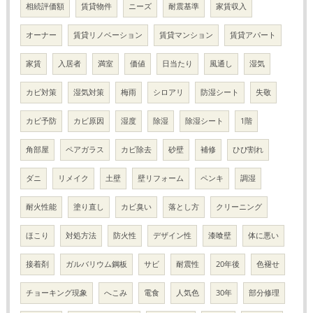
相続評価額
賃貸物件
ニーズ
耐震基準
家賃収入
オーナー
賃貸リノベーション
賃貸マンション
賃貸アパート
家賃
入居者
満室
価値
日当たり
風通し
湿気
カビ対策
湿気対策
梅雨
シロアリ
防湿シート
失敬
カビ予防
カビ原因
湿度
除湿
除湿シート
1階
角部屋
ペアガラス
カビ除去
砂壁
補修
ひび割れ
ダニ
リメイク
土壁
壁リフォーム
ペンキ
調湿
耐火性能
塗り直し
カビ臭い
落とし方
クリーニング
ほこり
対処方法
防火性
デザイン性
漆喰壁
体に悪い
接着剤
ガルバリウム鋼板
サビ
耐震性
20年後
色褪せ
チョーキング現象
へこみ
電食
人気色
30年
部分修理