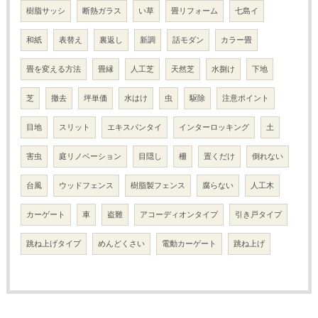
樹脂サッシ
断熱ガラス
い草
畳リフォーム
七島イ
和紙
表替え
裏返し
新調
話モダン
カラー畳
畳を変える方法
畳縁
人工芝
天然芝
水捌け
下地
芝
撤去
坪単価
水はけ
虫
駆除
注意ポイント
目地
スリット
エキスパンタイ
インターロッキング
土
害虫
庭リノベーション
目隠し
柵
置くだけ
倒れない
台風
ウッドフェンス
樹脂製フェンス
腐らない
人工木
カーゲート
車
盗難
アコーディオンタイプ
引き戸タイプ
跳ね上げタイプ
めんどくさい
電動カーゲート
跳ね上げ