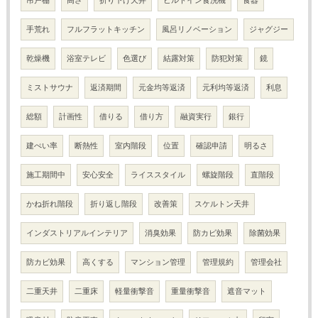
手荒れ
フルフラットキッチン
風呂リノベーション
ジャグジー
乾燥機
浴室テレビ
色選び
結露対策
防犯対策
鏡
ミストサウナ
返済期間
元金均等返済
元利均等返済
利息
総額
計画性
借りる
借り方
融資実行
銀行
建ぺい率
断熱性
室内階段
位置
確認申請
明るさ
施工期間中
安心安全
ライススタイル
螺旋階段
直階段
かね折れ階段
折り返し階段
改善策
スケルトン天井
インダストリアルインテリア
消臭効果
防カビ効果
除菌効果
防カビ効果
高くする
マンション管理
管理規約
管理会社
二重天井
二重床
軽量衝撃音
重量衝撃音
遮音マット