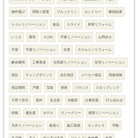
物件選び
間取り変更
ブルックリン
カントリー
断熱効果
トイレリノベーション
食品
スライド
和室リフォーム
いぐさ
藺草
４LDK
平家リノベーション
お問合せ
平屋
平屋リノベーション
水害
スケルトンリフォーム
解体費用
工事業者
古民家リノベーション
住宅リノベーション
保証
チェックポイント
会社保証
メーカー保証
瑕疵保険
保証期間
戸建
宝箱
便座
バランス
スロップシンク
子育て世代
屋外
生活音
冷暖房
仕事部屋
打ち合わせ
情報
優先度
ホテル
ウィークリー
寝室リノベーション
天井リノベーション
板張り
施工面積
タッチレス
手動
吊戸棚
高さ
折り下げ天井
ビルトイン食洗機
食器