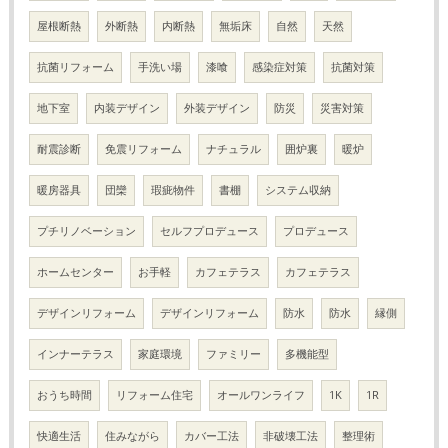
屋根断熱
外断熱
内断熱
無垢床
自然
天然
抗菌リフォーム
手洗い場
漆喰
感染症対策
抗菌対策
地下室
内装デザイン
外装デザイン
防災
災害対策
耐震診断
免震リフォーム
ナチュラル
囲炉裏
暖炉
暖房器具
団欒
瑕疵物件
書棚
システム収納
プチリノベーション
セルフプロデュース
プロデュース
ホームセンター
お手軽
カフェテラス
カフェテラス
デザインリフォーム
デザインリフォーム
防水
防水
縁側
インナーテラス
家庭環境
ファミリー
多機能型
おうち時間
リフォーム住宅
オールワンライフ
1K
1R
快適生活
住みながら
カバー工法
非破壊工法
整理術