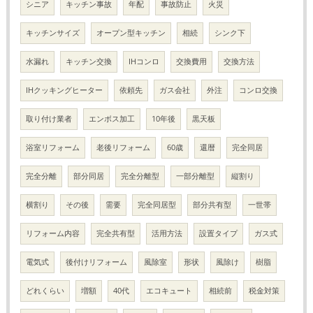
シニア
キッチン事故
年配
事故防止
火災
キッチンサイズ
オープン型キッチン
相続
シンク下
水漏れ
キッチン交換
IHコンロ
交換費用
交換方法
IHクッキングヒーター
依頼先
ガス会社
外注
コンロ交換
取り付け業者
エンボス加工
10年後
黒天板
浴室リフォーム
老後リフォーム
60歳
還暦
完全同居
完全分離
部分同居
完全分離型
一部分離型
縦割り
横割り
その後
需要
完全同居型
部分共有型
一世帯
リフォーム内容
完全共有型
活用方法
設置タイプ
ガス式
電気式
後付けリフォーム
風除室
形状
風除け
樹脂
どれくらい
増額
40代
エコキュート
相続前
税金対策