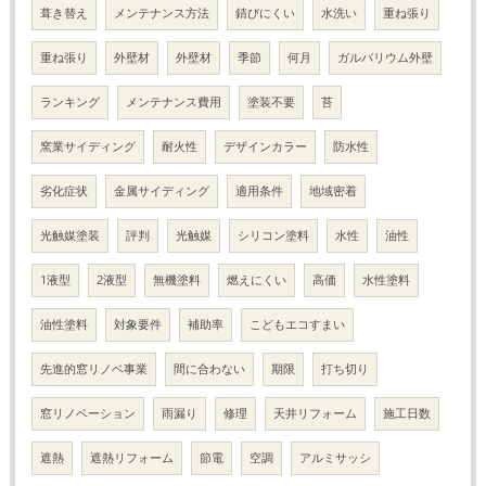
葺き替え
メンテナンス方法
錆びにくい
水洗い
重ね張り
重ね張り
外壁材
外壁材
季節
何月
ガルバリウム外壁
ランキング
メンテナンス費用
塗装不要
苔
窯業サイディング
耐火性
デザインカラー
防水性
劣化症状
金属サイディング
適用条件
地域密着
光触媒塗装
評判
光触媒
シリコン塗料
水性
油性
1液型
2液型
無機塗料
燃えにくい
高価
水性塗料
油性塗料
対象要件
補助率
こどもエコすまい
先進的窓リノベ事業
間に合わない
期限
打ち切り
窓リノベーション
雨漏り
修理
天井リフォーム
施工日数
遮熱
遮熱リフォーム
節電
空調
アルミサッシ