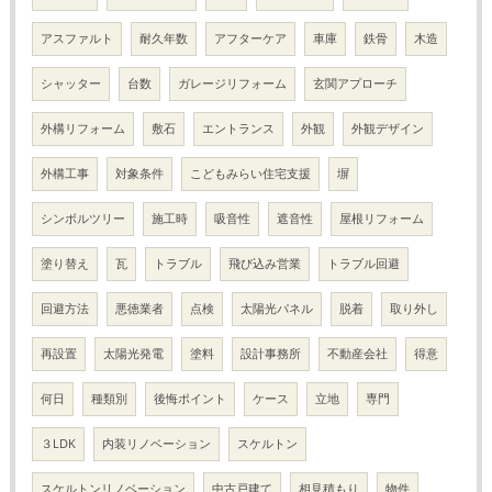
アスファルト
耐久年数
アフターケア
車庫
鉄骨
木造
シャッター
台数
ガレージリフォーム
玄関アプローチ
外構リフォーム
敷石
エントランス
外観
外観デザイン
外構工事
対象条件
こどもみらい住宅支援
塀
シンボルツリー
施工時
吸音性
遮音性
屋根リフォーム
塗り替え
瓦
トラブル
飛び込み営業
トラブル回避
回避方法
悪徳業者
点検
太陽光パネル
脱着
取り外し
再設置
太陽光発電
塗料
設計事務所
不動産会社
得意
何日
種類別
後悔ポイント
ケース
立地
専門
３LDK
内装リノベーション
スケルトン
スケルトンリノベーション
中古戸建て
相見積もり
物件