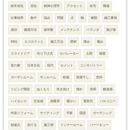
経年劣化
劣化
精神心理学
アクセント
在宅
職場
仕事効率
集中
悩み
問題
犬
猫
種類
施工事例
成功
建築方法
築年数
メンテナンス
ベランダ
遊び場
BBQ
エコカラッと
施工方法
壁材
痛み
傷み
スライドドア
吊り下げ式
セパレーター
土間
物置
昔の家
日本文化
現代
セメント
コンサバトリー
ガーデンルーム
サンルーム
欧風
部屋干し
窓枠
リビング階段
ぬくもり
吹き抜け
憧れ
清掃
解放感
ハイセンス
圧迫感
床暖房
暖かい
電気代
バルコニー
外装リフォーム
サイディング
平家
隠居
ガーデンング
相違点
似てる
施工例
インナールーム
バーベキュー