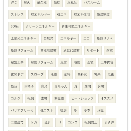
W.C
耐久
耐久性
動線
お風呂
バスルーム
ストレス
省エネルギー
省エネ
省エネ住宅
優遇制度
SDGs
クリーンエネルギー
再生可能エネルギー
太陽光エネルギー
自然光
エネルギー
エコ
断熱リノベ
断熱リフォーム
高性能建材
次世代建材
サポート
耐震
耐震工事
耐震リフォーム
免震
地震
金額
工事内容
玄関ドア
スロープ
段差
価格
高齢化
将来
老後
怪我
車椅子
育児
赤ちゃん
扉
居間
床材
コルク
転倒
素材
寒暖差
ヒートショック
オススメ
バリアフリー化
低コスト
暖房
冬
冬季
床暖
二階建て
ケガ
台所
IH
コンロ
転倒防止
引き戸