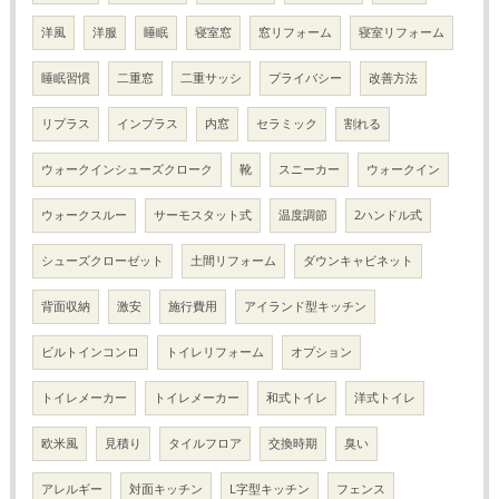
洋風
洋服
睡眠
寝室窓
窓リフォーム
寝室リフォーム
睡眠習慣
二重窓
二重サッシ
プライバシー
改善方法
リプラス
インプラス
内窓
セラミック
割れる
ウォークインシューズクローク
靴
スニーカー
ウォークイン
ウォークスルー
サーモスタット式
温度調節
2ハンドル式
シューズクローゼット
土間リフォーム
ダウンキャビネット
背面収納
激安
施行費用
アイランド型キッチン
ビルトインコンロ
トイレリフォーム
オプション
トイレメーカー
トイレメーカー
和式トイレ
洋式トイレ
欧米風
見積り
タイルフロア
交換時期
臭い
アレルギー
対面キッチン
L字型キッチン
フェンス