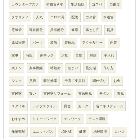
カウンターデスク
荷物置き場
生活動線
コスパ
自由度
クオリティ
人気
コロナ渦
配管
ガス管
水道管
電線管
専有部分
共有部分
修繕
落とし穴
賃貸
原状回復
パーツ
装飾
装飾品
アクセサリー
内装
家事
時短
家事ラク
水栓
自動
掃除
手入れ
楽チン
家事動線
時短術
住まい
最先端
作り方
シンク
負担
時間効率
子育て支援員
間仕切り
お金
古民家
安い
古民家リフォーム
古民家風
モダン
古風
スタイル
ライフスタイル
田舎
おトク
省エネリフォーム
おすすめ
リモートワーク
テレワーク
デスク環境
作業部屋
ユニットバス
LOHAS
健康
地球環境
ロハス