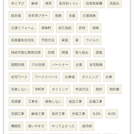
吊り下げ
解体
便所
多目的トイレ
浴室乾燥機
洗面台
脱衣場
非常用ブザー
危険
支援
介護保険
介護リフォーム
保険料
自己負担
所得
保険
長期優良住宅化
予防方法
家庭
家
ウイルス
持続可能な開発目標
目標
関連
取り組み
国連
国際目標
17の目標
パートナー
企業
在宅勤務
在宅ワーク
ワークスペース
仕事場
ダイニング
仕事
失敗しない
市町村
タイミング
申請方法
契約
契約書
見積書
工事名
後悔しない
仮設工事
設備工事
空調工事
解体工事
造作工事
外装工事
3LDK
4LDK
機能性
使いやすさ
やってよかった
成功例