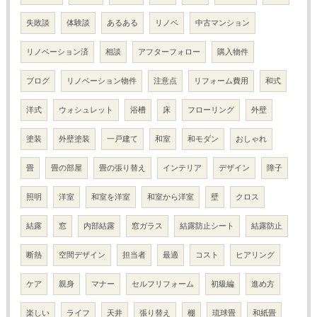
失敗談
体験談
あるある
リノベ
中古マンション
リノベーション済
相談
アフターフォロー
購入物件
ブログ
リノベーション物件
注意点
リフォーム費用
和式
洋式
ウォシュレット
浴槽
床
フローリング
外壁
塗装
外壁塗装
一戸建て
和室
和モダン
おしゃれ
畳
畳の部屋
畳の張り替え
インテリア
デザイン
障子
照明
洋室
和室を洋室
和室から洋室
壁
クロス
結露
窓
内部結露
窓ガラス
結露防止シート
結露防止
断熱
空間デザイン
担当者
最適
コスト
ヒアリング
ケア
親身
マナー
セルフリフォーム
初級編
進め方
楽しい
ライフ
天井
張り替え
棚
琉球畳
和紙畳