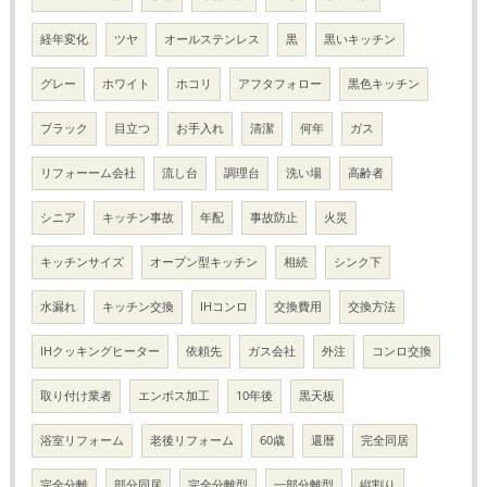
経年変化
ツヤ
オールステンレス
黒
黒いキッチン
グレー
ホワイト
ホコリ
アフタフォロー
黒色キッチン
ブラック
目立つ
お手入れ
清潔
何年
ガス
リフォーーム会社
流し台
調理台
洗い場
高齢者
シニア
キッチン事故
年配
事故防止
火災
キッチンサイズ
オープン型キッチン
相続
シンク下
水漏れ
キッチン交換
IHコンロ
交換費用
交換方法
IHクッキングヒーター
依頼先
ガス会社
外注
コンロ交換
取り付け業者
エンボス加工
10年後
黒天板
浴室リフォーム
老後リフォーム
60歳
還暦
完全同居
完全分離
部分同居
完全分離型
一部分離型
縦割り