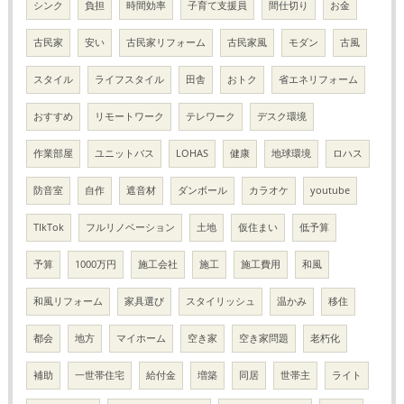
シンク
負担
時間効率
子育て支援員
間仕切り
お金
古民家
安い
古民家リフォーム
古民家風
モダン
古風
スタイル
ライフスタイル
田舎
おトク
省エネリフォーム
おすすめ
リモートワーク
テレワーク
デスク環境
作業部屋
ユニットバス
LOHAS
健康
地球環境
ロハス
防音室
自作
遮音材
ダンボール
カラオケ
youtube
TIkTok
フルリノベーション
土地
仮住まい
低予算
予算
1000万円
施工会社
施工
施工費用
和風
和風リフォーム
家具選び
スタイリッシュ
温かみ
移住
都会
地方
マイホーム
空き家
空き家問題
老朽化
補助
一世帯住宅
給付金
増築
同居
世帯主
ライト