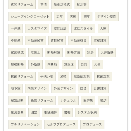
玄関リフォーム
事情
新生活様式
配水管
シューズインクローゼット
定年
実家
10年
デザイン空間
一体感
カスタマイズ
空間設計
北欧スタイル
大家
不動産
不動産経営
賃貸経営
不動産投資
空室対策
家族構成
珪藻土
断熱対策
断熱方法
冷房
天井断熱
屋根断熱
外断熱
内断熱
無垢床
自然
天然
抗菌リフォーム
手洗い場
漆喰
感染症対策
抗菌対策
地下室
内装デザイン
外装デザイン
防災
災害対策
耐震診断
免震リフォーム
ナチュラル
囲炉裏
暖炉
暖房器具
団欒
瑕疵物件
書棚
システム収納
プチリノベーション
セルフプロデュース
プロデュース