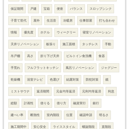
保証期間
戸建
宝箱
便座
バランス
スロップシンク
子育て世代
屋外
生活音
冷暖房
仕事部屋
打ち合わせ
情報
優先度
ホテル
ウィークリー
寝室リノベーション
天井リノベーション
板張り
施工面積
タッチレス
手動
吊戸棚
高さ
折り下げ天井
ビルトイン食洗機
食器
手荒れ
フルフラットキッチン
風呂リノベーション
ジャグジー
乾燥機
浴室テレビ
色選び
結露対策
防犯対策
鏡
ミストサウナ
返済期間
元金均等返済
元利均等返済
利息
総額
計画性
借りる
借り方
融資実行
銀行
建ぺい率
断熱性
室内階段
位置
確認申請
明るさ
施工期間中
安心安全
ライススタイル
螺旋階段
直階段