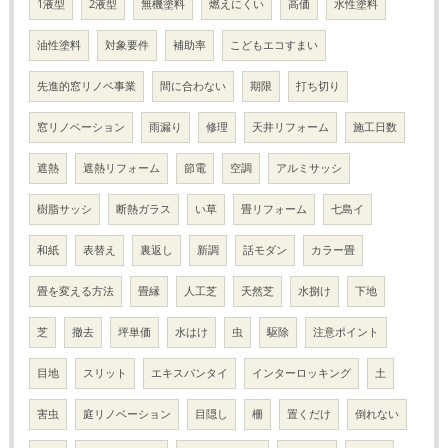
1液型
2液型
無機塗料
燃えにくい
高価
水性塗料
油性塗料
対象要件
補助率
こどもエコすまい
先進的窓リノベ事業
間に合わない
期限
打ち切り
窓リノベーション
雨漏り
修理
天井リフォーム
施工日数
遮熱
遮熱リフォーム
節電
空調
アルミサッシ
樹脂サッシ
断熱ガラス
い草
畳リフォーム
七島イ
和紙
表替え
裏返し
新調
話モダン
カラー畳
畳を変える方法
畳縁
人工芝
天然芝
水捌け
下地
芝
撤去
坪単価
水はけ
虫
駆除
注意ポイント
目地
スリット
エキスパンタイ
インターロッキング
土
害虫
庭リノベーション
目隠し
柵
置くだけ
倒れない