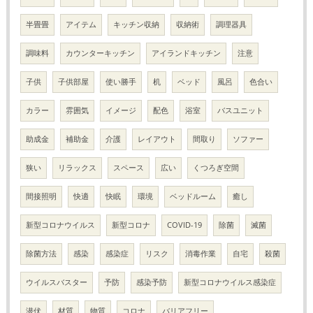
半畳畳
アイテム
キッチン収納
収納術
調理器具
調味料
カウンターキッチン
アイランドキッチン
注意
子供
子供部屋
使い勝手
机
ベッド
風呂
色合い
カラー
雰囲気
イメージ
配色
浴室
バスユニット
助成金
補助金
介護
レイアウト
間取り
ソファー
狭い
リラックス
スペース
広い
くつろぎ空間
間接照明
快適
快眠
環境
ベッドルーム
癒し
新型コロナウイルス
新型コロナ
COVID-19
除菌
滅菌
除菌方法
感染
感染症
リスク
消毒作業
自宅
殺菌
ウイルスバスター
予防
感染予防
新型コロナウイルス感染症
潜伏
材質
物質
コロナ
バリアフリー