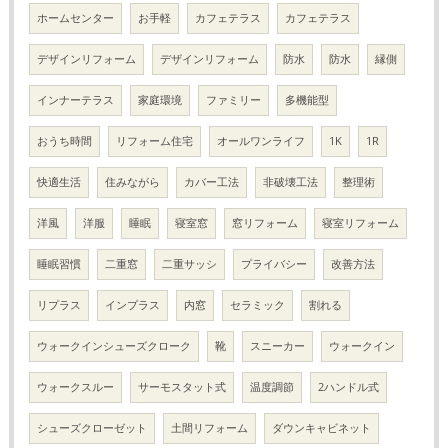
ホームセンター
お手軽
カフェテラス
カフェテラス
デザインリフォーム
デザインリフォーム
防水
防水
縁側
インナーテラス
家庭環境
ファミリー
多機能型
おうち時間
リフォーム住宅
オールワンライフ
1K
1R
快適生活
住みながら
カバー工法
非破壊工法
整理術
洋風
洋服
睡眠
寝室窓
窓リフォーム
寝室リフォーム
睡眠習慣
二重窓
二重サッシ
プライバシー
改善方法
リプラス
インプラス
内窓
セラミック
割れる
ウォークインシューズクローク
靴
スニーカー
ウォークイン
ウォークスルー
サーモスタット式
温度調節
2ハンドル式
シューズクローゼット
土間リフォーム
ダウンキャビネット