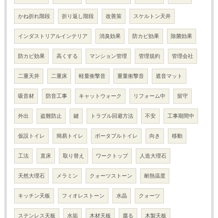
かね折れ階段
折り返し階段
改善策
スケルトン天井
インダストリアルインテリア
消臭効果
防カビ効果
除菌効果
防カビ効果
高くする
マンション管理
管理規約
管理会社
二重天井
二重床
軽量衝撃音
重量衝撃音
遮音マット
吸音材
防音工事
キャットウォーク
リフォーム中
留守
外出
盗難防止
鍵
トラブル回避方法
不安
工事期間中
仮設トイレ
簡易トイレ
ポータブルトイレ
向き
移動
工法
直床
取り替え
ワークトップ
人造大理石
天然大理石
メラミン
クォーツストーン
耐熱温度
キッチン天板
フィオレストーン
水晶
クォーツ
ステンレス天板
水垢
木材天板
腐る
木製天板