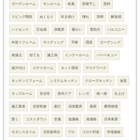
ガーデンルーム
サンルーム
欧風
部屋干し
窓枠
リビング階段
ぬくもり
吹き抜け
憧れ
清掃
解放感
ハイセンス
圧迫感
床暖房
暖かい
電気代
バルコニー
外装リフォーム
サイディング
平家
隠居
ガーデンング
相違点
似てる
施工例
インナールーム
バーベキュー
後片付け
ステイホーム
ネット環境
デスクワーク
キッチンリフォーム
システムキッチン
クローズキッチン
改装
キッズルーム
安全性
室内ドア
レンガ
統一感
仕上げ
施工業者
浴室乾燥
家計
浴室暖房
最新
費用相場
賢く
コストダウン
安価
低価格
高価格
日本家屋
モダンスタイル
古民家再生
プロ
コロナ対策
市場価格