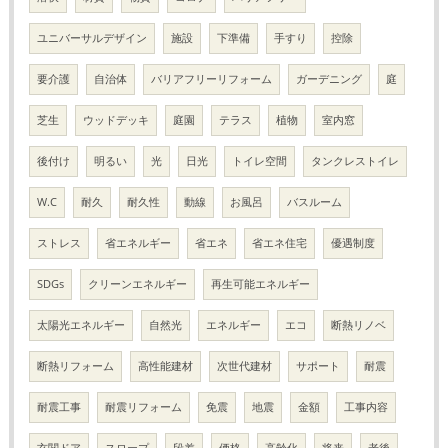
ユニバーサルデザイン
施設
下準備
手すり
控除
要介護
自治体
バリアフリーリフォーム
ガーデニング
庭
芝生
ウッドデッキ
庭園
テラス
植物
室内窓
後付け
明るい
光
日光
トイレ空間
タンクレストイレ
W.C
耐久
耐久性
動線
お風呂
バスルーム
ストレス
省エネルギー
省エネ
省エネ住宅
優遇制度
SDGs
クリーンエネルギー
再生可能エネルギー
太陽光エネルギー
自然光
エネルギー
エコ
断熱リノベ
断熱リフォーム
高性能建材
次世代建材
サポート
耐震
耐震工事
耐震リフォーム
免震
地震
金額
工事内容
玄関ドア
スロープ
段差
価格
高齢化
将来
老後