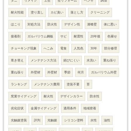
ダニ
リメイク
土壁
壁リフォーム
ペンキ
調湿
耐火性能
塗り直し
カビ臭い
落とし方
クリーニング
ほこり
対処方法
防火性
デザイン性
漆喰壁
体に悪い
接着剤
ガルバリウム鋼板
サビ
耐震性
20年後
色褪せ
チョーキング現象
へこみ
電食
人気色
30年
部分修理
葺き替え
メンテナンス方法
錆びにくい
水洗い
重ね張り
重ね張り
外壁材
外壁材
季節
何月
ガルバリウム外壁
ランキング
メンテナンス費用
塗装不要
苔
窯業サイディング
耐火性
デザインカラー
防水性
劣化症状
金属サイディング
適用条件
地域密着
光触媒塗装
評判
光触媒
シリコン塗料
水性
油性