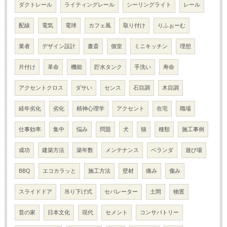
ダクトレール
ライティングレール
シーリングライト
レール
配線
電気
電球
カフェ風
取り付け
りふぉーむ
業者
デザイン設計
書斎
個室
ミニキッチン
理想
片付け
革命
機能
貯水タンク
手洗い
寿命
アクセントクロス
ダサい
センス
石目調
木目調
経年劣化
劣化
精神心理学
アクセント
在宅
職場
仕事効率
集中
悩み
問題
犬
猫
種類
施工事例
成功
建築方法
築年数
メンテナンス
ベランダ
遊び場
BBQ
エコカラッと
施工方法
壁材
痛み
傷み
スライドドア
吊り下げ式
セパレーター
土間
物置
昔の家
日本文化
現代
セメント
コンサバトリー