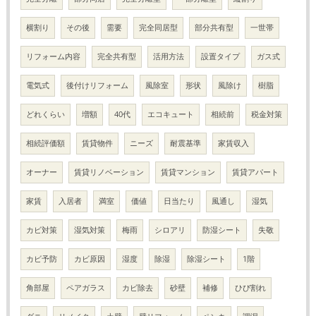
横割り
その後
需要
完全同居型
部分共有型
一世帯
リフォーム内容
完全共有型
活用方法
設置タイプ
ガス式
電気式
後付けリフォーム
風除室
形状
風除け
樹脂
どれくらい
増額
40代
エコキュート
相続前
税金対策
相続評価額
賃貸物件
ニーズ
耐震基準
家賃収入
オーナー
賃貸リノベーション
賃貸マンション
賃貸アパート
家賃
入居者
満室
価値
日当たり
風通し
湿気
カビ対策
湿気対策
梅雨
シロアリ
防湿シート
失敬
カビ予防
カビ原因
湿度
除湿
除湿シート
1階
角部屋
ペアガラス
カビ除去
砂壁
補修
ひび割れ