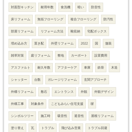
対面型キッチン
耐用年数
食洗機
暗い
防音性
床リフォーム
無垢フローリング
複合フローリング
防汚性
部屋リフォーム
リフォーム方法
靴収納
宅配ボックス
埋め込み方
置き配
外壁リフォーム
2022
国
舗装
雑草対策
庭リフォーム
整地
カーポート
設置費用
アスファルト
耐久年数
アフターケア
車庫
鉄骨
木造
シャッター
台数
ガレージリフォーム
玄関アプローチ
外構リフォーム
敷石
エントランス
外観
外観デザイン
外構工事
対象条件
こどもみらい住宅支援
塀
シンボルツリー
施工時
吸音性
遮音性
屋根リフォーム
塗り替え
瓦
トラブル
飛び込み営業
トラブル回避