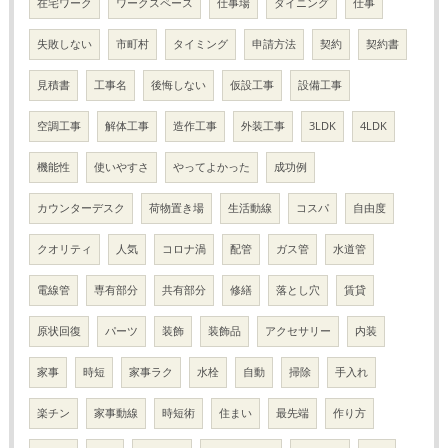
在宅ワーク
ワークスペース
仕事場
ダイニング
仕事
失敗しない
市町村
タイミング
申請方法
契約
契約書
見積書
工事名
後悔しない
仮設工事
設備工事
空調工事
解体工事
造作工事
外装工事
3LDK
4LDK
機能性
使いやすさ
やってよかった
成功例
カウンターデスク
荷物置き場
生活動線
コスパ
自由度
クオリティ
人気
コロナ渦
配管
ガス管
水道管
電線管
専有部分
共有部分
修繕
落とし穴
賃貸
原状回復
パーツ
装飾
装飾品
アクセサリー
内装
家事
時短
家事ラク
水栓
自動
掃除
手入れ
楽チン
家事動線
時短術
住まい
最先端
作り方