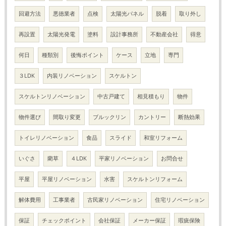
回避方法
悪徳業者
点検
太陽光パネル
脱着
取り外し
再設置
太陽光発電
塗料
設計事務所
不動産会社
得意
何日
種類別
後悔ポイント
ケース
立地
専門
３LDK
内装リノベーション
スケルトン
スケルトンリノベーション
中古戸建て
相見積もり
物件
物件選び
間取り変更
ブルックリン
カントリー
断熱効果
トイレリノベーション
食品
スライド
和室リフォーム
いぐさ
藺草
４LDK
平家リノベーション
お問合せ
平屋
平屋リノベーション
水害
スケルトンリフォーム
解体費用
工事業者
古民家リノベーション
住宅リノベーション
保証
チェックポイント
会社保証
メーカー保証
瑕疵保険