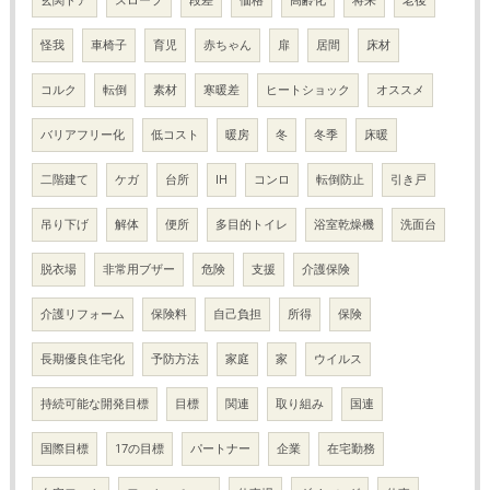
怪我
車椅子
育児
赤ちゃん
扉
居間
床材
コルク
転倒
素材
寒暖差
ヒートショック
オススメ
バリアフリー化
低コスト
暖房
冬
冬季
床暖
二階建て
ケガ
台所
IH
コンロ
転倒防止
引き戸
吊り下げ
解体
便所
多目的トイレ
浴室乾燥機
洗面台
脱衣場
非常用ブザー
危険
支援
介護保険
介護リフォーム
保険料
自己負担
所得
保険
長期優良住宅化
予防方法
家庭
家
ウイルス
持続可能な開発目標
目標
関連
取り組み
国連
国際目標
17の目標
パートナー
企業
在宅勤務