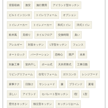
背面収納
激安
施行費用
アイランド型キッチン
ビルトインコンロ
トイレリフォーム
オプション
トイレメーカー
トイレメーカー
和式トイレ
洋式トイレ
欧米風
見積り
タイルフロア
交換時期
臭い
アレルギー
対面キッチン
L字型キッチン
フェンス
オートロック
パーテーション
恐怖心
開戸
未来
対象工事
室内干し
ポール式
天井昇降式
工事日数
リビングリフォーム
住宅リフォーム
ガスコンロ
レンジフード
家事テク
日除け
サンシェード
簾
ブラインド
夏場
涼しい
アイランド
セパレート型キッチン
I型
L型
壁付きキッチン
独立型キッチン
キッチンりおーム