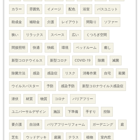
カラー
雰囲気
イメージ
配色
浴室
バスユニット
助成金
補助金
介護
レイアウト
間取り
ソファー
狭い
リラックス
スペース
広い
くつろぎ空間
間接照明
快適
快眠
環境
ベッドルーム
癒し
新型コロナウイルス
新型コロナ
COVID-19
除菌
滅菌
除菌方法
感染
感染症
リスク
消毒作業
自宅
殺菌
ウイルスバスター
予防
感染予防
新型コロナウイルス感染症
潜伏
材質
物質
コロナ
バリアフリー
ユニバーサルデザイン
施設
下準備
手すり
控除
要介護
自治体
バリアフリーリフォーム
ガーデニング
庭
芝生
ウッドデッキ
庭園
テラス
植物
室内窓