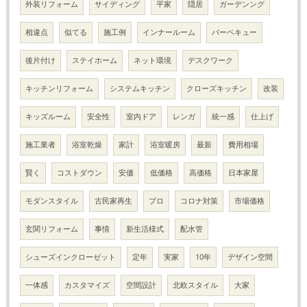
外装リフォーム
サイディング
平家
隠居
ガーデンング
相違点
似てる
施工例
インナールーム
バーベキュー
後片付け
ステイホーム
ネット環境
デスクワーク
キッチンリフォーム
システムキッチン
クローズキッチン
改装
キッズルーム
安全性
室内ドア
レンガ
統一感
仕上げ
施工業者
浴室乾燥
家計
浴室暖房
最新
費用相場
賢く
コストダウン
安価
低価格
高価格
日本家屋
モダンスタイル
古民家再生
プロ
コロナ対策
市場価格
玄関リフォーム
事情
新生活様式
配水管
シューズインクローゼット
定年
実家
10年
デザイン空間
一体感
カスタマイズ
空間設計
北欧スタイル
大家