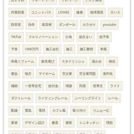
作業部屋
ユニットバス
LOHAS
健康
地球環境
ロハス
防音室
自作
遮音材
ダンボール
カラオケ
youtube
TIkTok
フルリノベーション
土地
仮住まい
低予算
予算
1000万円
施工会社
施工
施工費用
和風
和風リフォーム
家具選び
スタイリッシュ
温かみ
移住
都会
地方
マイホーム
空き家
空き家問題
老朽化
補助
一世帯住宅
給付金
増築
同居
世帯主
ライト
ダクトレール
ライティングレール
シーリングライト
レール
配線
電気
電球
カフェ風
取り付け
りふぉーむ
業者
デザイン設計
書斎
個室
ミニキッチン
理想