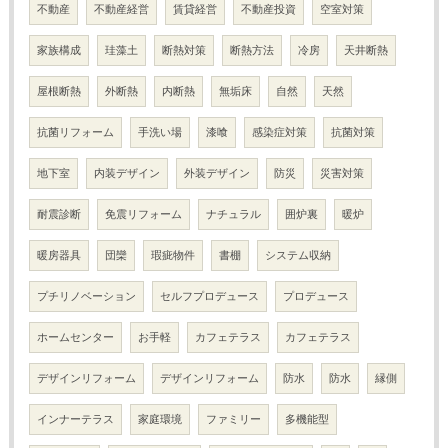
不動産
不動産経営
賃貸経営
不動産投資
空室対策
家族構成
珪藻土
断熱対策
断熱方法
冷房
天井断熱
屋根断熱
外断熱
内断熱
無垢床
自然
天然
抗菌リフォーム
手洗い場
漆喰
感染症対策
抗菌対策
地下室
内装デザイン
外装デザイン
防災
災害対策
耐震診断
免震リフォーム
ナチュラル
囲炉裏
暖炉
暖房器具
団欒
瑕疵物件
書棚
システム収納
プチリノベーション
セルフプロデュース
プロデュース
ホームセンター
お手軽
カフェテラス
カフェテラス
デザインリフォーム
デザインリフォーム
防水
防水
縁側
インナーテラス
家庭環境
ファミリー
多機能型