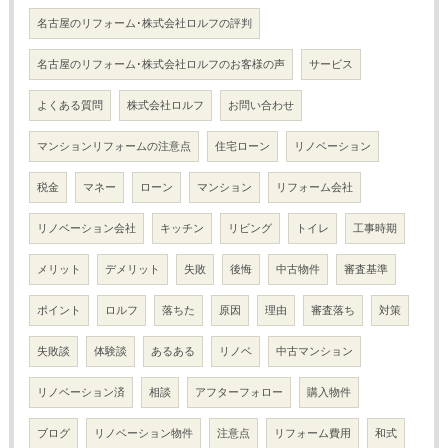
名古屋のリフォーム･株式会社ロルフの評判
名古屋のリフォーム･株式会社ロルフのお客様の声
サービス
よくある質問
株式会社ロルフ
お問い合わせ
マンションリフォームの注意点
住宅ローン
リノベーション
税金
マネー
ローン
マンション
リフォーム会社
リノベーション会社
キッチン
リビング
トイレ
工事時期
メリット
デメリット
失敗
後悔
中古物件
審査基準
ポイント
ロルフ
落ちた
原因
理由
審査落ち
対策
失敗談
体験談
あるある
リノベ
中古マンション
リノベーション済
相談
アフターフォロー
購入物件
ブログ
リノベーション物件
注意点
リフォーム費用
和式