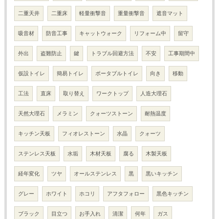
二重天井
二重床
軽量衝撃音
重量衝撃音
遮音マット
吸音材
防音工事
キャットウォーク
リフォーム中
留守
外出
盗難防止
鍵
トラブル回避方法
不安
工事期間中
仮設トイレ
簡易トイレ
ポータブルトイレ
向き
移動
工法
直床
取り替え
ワークトップ
人造大理石
天然大理石
メラミン
クォーツストーン
耐熱温度
キッチン天板
フィオレストーン
水晶
クォーツ
ステンレス天板
水垢
木材天板
腐る
木製天板
経年変化
ツヤ
オールステンレス
黒
黒いキッチン
グレー
ホワイト
ホコリ
アフタフォロー
黒色キッチン
ブラック
目立つ
お手入れ
清潔
何年
ガス