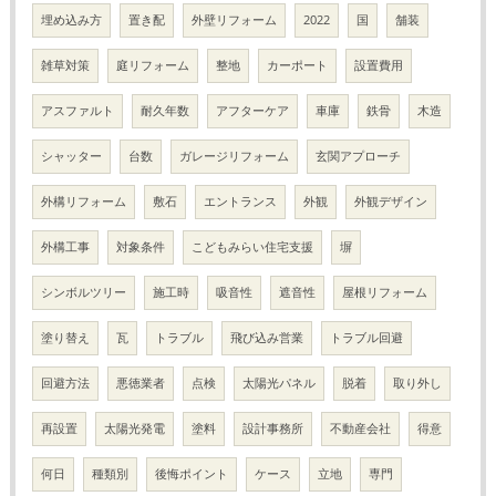
埋め込み方
置き配
外壁リフォーム
2022
国
舗装
雑草対策
庭リフォーム
整地
カーポート
設置費用
アスファルト
耐久年数
アフターケア
車庫
鉄骨
木造
シャッター
台数
ガレージリフォーム
玄関アプローチ
外構リフォーム
敷石
エントランス
外観
外観デザイン
外構工事
対象条件
こどもみらい住宅支援
塀
シンボルツリー
施工時
吸音性
遮音性
屋根リフォーム
塗り替え
瓦
トラブル
飛び込み営業
トラブル回避
回避方法
悪徳業者
点検
太陽光パネル
脱着
取り外し
再設置
太陽光発電
塗料
設計事務所
不動産会社
得意
何日
種類別
後悔ポイント
ケース
立地
専門