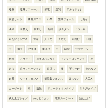
遮熱
遮熱リフォーム
節電
空調
アルミサッシ
樹脂サッシ
断熱ガラス
い草
畳リフォーム
七島イ
和紙
表替え
裏返し
新調
話モダン
カラー畳
畳を変える方法
畳縁
人工芝
天然芝
水捌け
下地
芝
撤去
坪単価
水はけ
虫
駆除
注意ポイント
目地
スリット
エキスパンタイ
インターロッキング
土
害虫
庭リノベーション
目隠し
柵
置くだけ
倒れない
台風
ウッドフェンス
樹脂製フェンス
腐らない
人工木
カーゲート
車
盗難
アコーディオンタイプ
引き戸タイプ
跳ね上げタイプ
めんどくさい
電動カーゲート
跳ね上げ