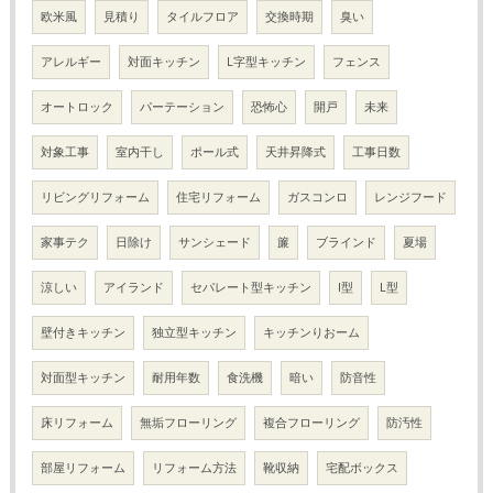
欧米風
見積り
タイルフロア
交換時期
臭い
アレルギー
対面キッチン
L字型キッチン
フェンス
オートロック
パーテーション
恐怖心
開戸
未来
対象工事
室内干し
ポール式
天井昇降式
工事日数
リビングリフォーム
住宅リフォーム
ガスコンロ
レンジフード
家事テク
日除け
サンシェード
簾
ブラインド
夏場
涼しい
アイランド
セパレート型キッチン
I型
L型
壁付きキッチン
独立型キッチン
キッチンりおーム
対面型キッチン
耐用年数
食洗機
暗い
防音性
床リフォーム
無垢フローリング
複合フローリング
防汚性
部屋リフォーム
リフォーム方法
靴収納
宅配ボックス