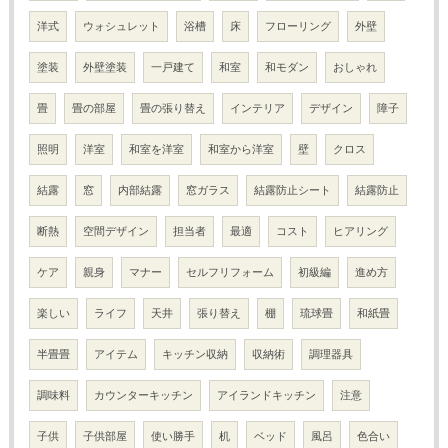
洋式
ウォシュレット
浴槽
床
フローリング
外壁
塗装
外壁塗装
一戸建て
和室
和モダン
おしゃれ
畳
畳の部屋
畳の張り替え
インテリア
デザイン
障子
照明
洋室
和室を洋室
和室から洋室
壁
クロス
結露
窓
内部結露
窓ガラス
結露防止シート
結露防止
断熱
空間デザイン
担当者
最適
コスト
ヒアリング
ケア
親身
マナー
セルフリフォーム
初級編
進め方
楽しい
ライフ
天井
張り替え
棚
琉球畳
和紙畳
半畳畳
アイテム
キッチン収納
収納術
調理器具
調味料
カウンターキッチン
アイランドキッチン
注意
子供
子供部屋
使い勝手
机
ベッド
風呂
色合い