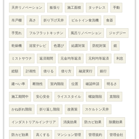
天井リノベーション
板張り
施工面積
タッチレス
手動
吊戸棚
高さ
折り下げ天井
ビルトイン食洗機
食器
手荒れ
フルフラットキッチン
風呂リノベーション
ジャグジー
乾燥機
浴室テレビ
色選び
結露対策
防犯対策
鏡
ミストサウナ
返済期間
元金均等返済
元利均等返済
利息
総額
計画性
借りる
借り方
融資実行
銀行
建ぺい率
断熱性
室内階段
位置
確認申請
明るさ
施工期間中
安心安全
ライススタイル
螺旋階段
直階段
かね折れ階段
折り返し階段
改善策
スケルトン天井
インダストリアルインテリア
消臭効果
防カビ効果
除菌効果
防カビ効果
高くする
マンション管理
管理規約
管理会社