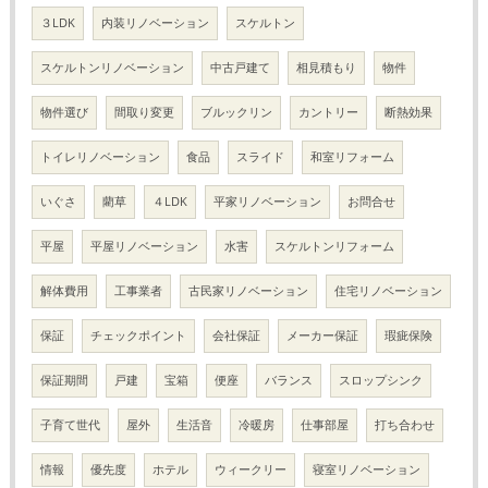
３LDK
内装リノベーション
スケルトン
スケルトンリノベーション
中古戸建て
相見積もり
物件
物件選び
間取り変更
ブルックリン
カントリー
断熱効果
トイレリノベーション
食品
スライド
和室リフォーム
いぐさ
藺草
４LDK
平家リノベーション
お問合せ
平屋
平屋リノベーション
水害
スケルトンリフォーム
解体費用
工事業者
古民家リノベーション
住宅リノベーション
保証
チェックポイント
会社保証
メーカー保証
瑕疵保険
保証期間
戸建
宝箱
便座
バランス
スロップシンク
子育て世代
屋外
生活音
冷暖房
仕事部屋
打ち合わせ
情報
優先度
ホテル
ウィークリー
寝室リノベーション