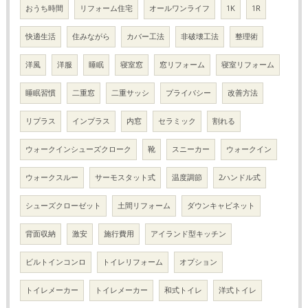
おうち時間
リフォーム住宅
オールワンライフ
1K
1R
快適生活
住みながら
カバー工法
非破壊工法
整理術
洋風
洋服
睡眠
寝室窓
窓リフォーム
寝室リフォーム
睡眠習慣
二重窓
二重サッシ
プライバシー
改善方法
リプラス
インプラス
内窓
セラミック
割れる
ウォークインシューズクローク
靴
スニーカー
ウォークイン
ウォークスルー
サーモスタット式
温度調節
2ハンドル式
シューズクローゼット
土間リフォーム
ダウンキャビネット
背面収納
激安
施行費用
アイランド型キッチン
ビルトインコンロ
トイレリフォーム
オプション
トイレメーカー
トイレメーカー
和式トイレ
洋式トイレ