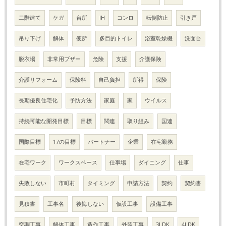
二階建て
ケガ
台所
IH
コンロ
転倒防止
引き戸
吊り下げ
解体
便所
多目的トイレ
浴室乾燥機
洗面台
脱衣場
非常用ブザー
危険
支援
介護保険
介護リフォーム
保険料
自己負担
所得
保険
長期優良住宅化
予防方法
家庭
家
ウイルス
持続可能な開発目標
目標
関連
取り組み
国連
国際目標
17の目標
パートナー
企業
在宅勤務
在宅ワーク
ワークスペース
仕事場
ダイニング
仕事
失敗しない
市町村
タイミング
申請方法
契約
契約書
見積書
工事名
後悔しない
仮設工事
設備工事
空調工事
解体工事
造作工事
外装工事
3LDK
4LDK