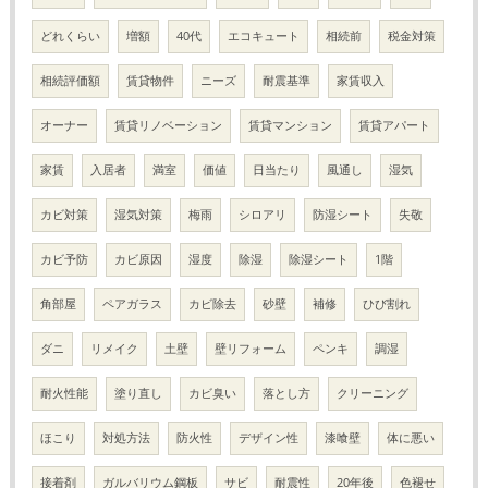
どれくらい
増額
40代
エコキュート
相続前
税金対策
相続評価額
賃貸物件
ニーズ
耐震基準
家賃収入
オーナー
賃貸リノベーション
賃貸マンション
賃貸アパート
家賃
入居者
満室
価値
日当たり
風通し
湿気
カビ対策
湿気対策
梅雨
シロアリ
防湿シート
失敬
カビ予防
カビ原因
湿度
除湿
除湿シート
1階
角部屋
ペアガラス
カビ除去
砂壁
補修
ひび割れ
ダニ
リメイク
土壁
壁リフォーム
ペンキ
調湿
耐火性能
塗り直し
カビ臭い
落とし方
クリーニング
ほこり
対処方法
防火性
デザイン性
漆喰壁
体に悪い
接着剤
ガルバリウム鋼板
サビ
耐震性
20年後
色褪せ