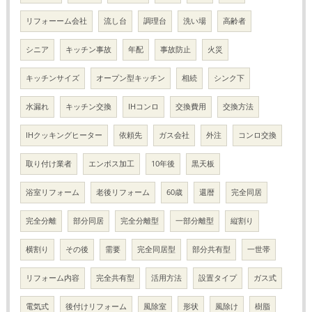
リフォーーム会社
流し台
調理台
洗い場
高齢者
シニア
キッチン事故
年配
事故防止
火災
キッチンサイズ
オープン型キッチン
相続
シンク下
水漏れ
キッチン交換
IHコンロ
交換費用
交換方法
IHクッキングヒーター
依頼先
ガス会社
外注
コンロ交換
取り付け業者
エンボス加工
10年後
黒天板
浴室リフォーム
老後リフォーム
60歳
還暦
完全同居
完全分離
部分同居
完全分離型
一部分離型
縦割り
横割り
その後
需要
完全同居型
部分共有型
一世帯
リフォーム内容
完全共有型
活用方法
設置タイプ
ガス式
電気式
後付けリフォーム
風除室
形状
風除け
樹脂