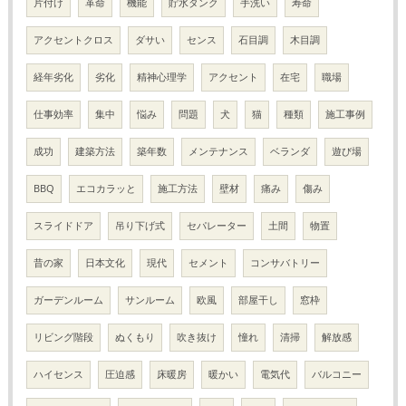
片付け
革命
機能
貯水タンク
手洗い
寿命
アクセントクロス
ダサい
センス
石目調
木目調
経年劣化
劣化
精神心理学
アクセント
在宅
職場
仕事効率
集中
悩み
問題
犬
猫
種類
施工事例
成功
建築方法
築年数
メンテナンス
ベランダ
遊び場
BBQ
エコカラッと
施工方法
壁材
痛み
傷み
スライドドア
吊り下げ式
セパレーター
土間
物置
昔の家
日本文化
現代
セメント
コンサバトリー
ガーデンルーム
サンルーム
欧風
部屋干し
窓枠
リビング階段
ぬくもり
吹き抜け
憧れ
清掃
解放感
ハイセンス
圧迫感
床暖房
暖かい
電気代
バルコニー