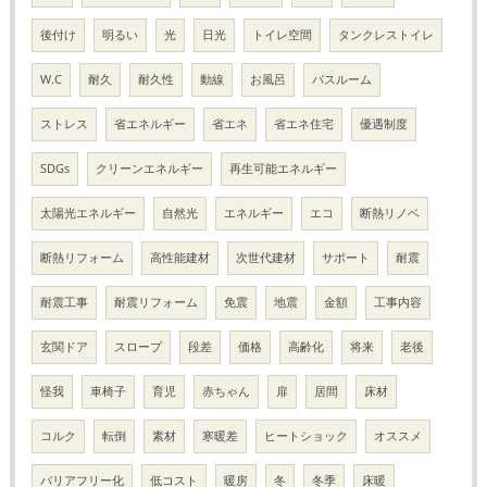
後付け
明るい
光
日光
トイレ空間
タンクレストイレ
W.C
耐久
耐久性
動線
お風呂
バスルーム
ストレス
省エネルギー
省エネ
省エネ住宅
優遇制度
SDGs
クリーンエネルギー
再生可能エネルギー
太陽光エネルギー
自然光
エネルギー
エコ
断熱リノベ
断熱リフォーム
高性能建材
次世代建材
サポート
耐震
耐震工事
耐震リフォーム
免震
地震
金額
工事内容
玄関ドア
スロープ
段差
価格
高齢化
将来
老後
怪我
車椅子
育児
赤ちゃん
扉
居間
床材
コルク
転倒
素材
寒暖差
ヒートショック
オススメ
バリアフリー化
低コスト
暖房
冬
冬季
床暖