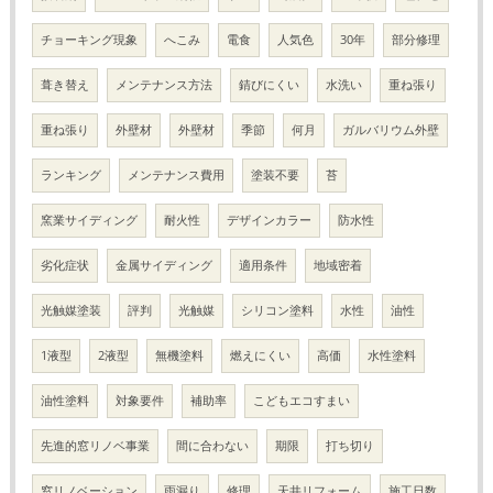
チョーキング現象
へこみ
電食
人気色
30年
部分修理
葺き替え
メンテナンス方法
錆びにくい
水洗い
重ね張り
重ね張り
外壁材
外壁材
季節
何月
ガルバリウム外壁
ランキング
メンテナンス費用
塗装不要
苔
窯業サイディング
耐火性
デザインカラー
防水性
劣化症状
金属サイディング
適用条件
地域密着
光触媒塗装
評判
光触媒
シリコン塗料
水性
油性
1液型
2液型
無機塗料
燃えにくい
高価
水性塗料
油性塗料
対象要件
補助率
こどもエコすまい
先進的窓リノベ事業
間に合わない
期限
打ち切り
窓リノベーション
雨漏り
修理
天井リフォーム
施工日数