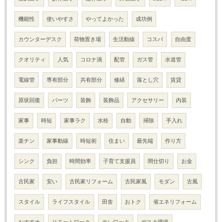
機能性
使いやすさ
やってよかった
成功例
カウンターデスク
荷物置き場
生活動線
コスパ
自由度
クオリティ
人気
コロナ渦
配管
ガス管
水道管
電線管
専有部分
共有部分
修繕
落とし穴
賃貸
原状回復
パーツ
装飾
装飾品
アクセサリー
内装
家事
時短
家事ラク
水栓
自動
掃除
手入れ
楽チン
家事動線
時短術
住まい
最先端
作り方
シンク
負担
時間効率
子育て支援員
間仕切り
お金
古民家
安い
古民家リフォーム
古民家風
モダン
古風
スタイル
ライフスタイル
田舎
おトク
省エネリフォーム
おすすめ
リモートワーク
テレワーク
デスク環境