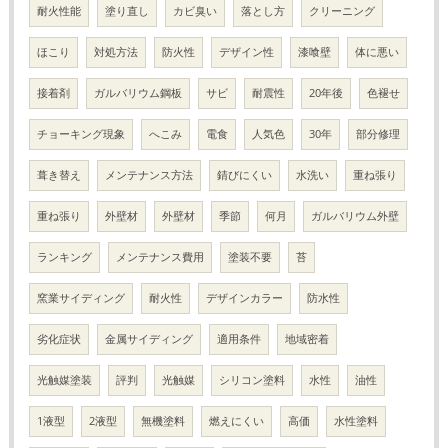
耐火性能
塗り直し
カビ臭い
落とし方
クリーニング
ほこり
対処方法
防火性
デザイン性
漆喰壁
体に悪い
接着剤
ガルバリウム鋼板
サビ
耐震性
20年後
色褪せ
チョーキング現象
へこみ
電食
人気色
30年
部分修理
葺き替え
メンテナンス方法
錆びにくい
水洗い
重ね張り
重ね張り
外壁材
外壁材
季節
何月
ガルバリウム外壁
ランキング
メンテナンス費用
塗装不要
苔
窯業サイディング
耐火性
デザインカラー
防水性
劣化症状
金属サイディング
適用条件
地域密着
光触媒塗装
評判
光触媒
シリコン塗料
水性
油性
1液型
2液型
無機塗料
燃えにくい
高価
水性塗料