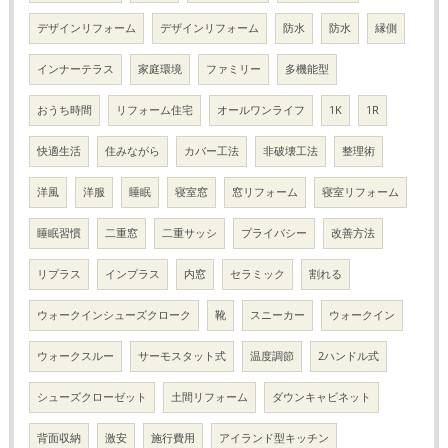
デザインリフォーム
デザインリフォーム
防水
防水
縁側
インナーテラス
家庭環境
ファミリー
多機能型
おうち時間
リフォーム住宅
オールワンライフ
1K
1R
快適生活
住みながら
カバー工法
非破壊工法
整理術
洋風
洋服
睡眠
寝室窓
窓リフォーム
寝室リフォーム
睡眠習慣
二重窓
二重サッシ
プライバシー
改善方法
リプラス
インプラス
内窓
セラミック
割れる
ウォークインシューズクローク
靴
スニーカー
ウォークイン
ウォークスルー
サーモスタット式
温度調節
2ハンドル式
シューズクローゼット
土間リフォーム
ダウンキャビネット
背面収納
激安
施行費用
アイランド型キッチン