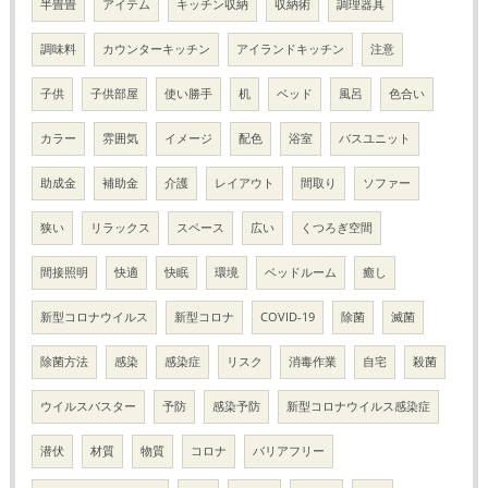
半畳畳
アイテム
キッチン収納
収納術
調理器具
調味料
カウンターキッチン
アイランドキッチン
注意
子供
子供部屋
使い勝手
机
ベッド
風呂
色合い
カラー
雰囲気
イメージ
配色
浴室
バスユニット
助成金
補助金
介護
レイアウト
間取り
ソファー
狭い
リラックス
スペース
広い
くつろぎ空間
間接照明
快適
快眠
環境
ベッドルーム
癒し
新型コロナウイルス
新型コロナ
COVID-19
除菌
滅菌
除菌方法
感染
感染症
リスク
消毒作業
自宅
殺菌
ウイルスバスター
予防
感染予防
新型コロナウイルス感染症
潜伏
材質
物質
コロナ
バリアフリー