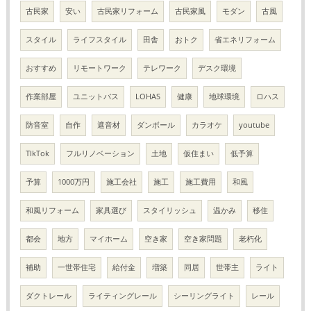
古民家
安い
古民家リフォーム
古民家風
モダン
古風
スタイル
ライフスタイル
田舎
おトク
省エネリフォーム
おすすめ
リモートワーク
テレワーク
デスク環境
作業部屋
ユニットバス
LOHAS
健康
地球環境
ロハス
防音室
自作
遮音材
ダンボール
カラオケ
youtube
TIkTok
フルリノベーション
土地
仮住まい
低予算
予算
1000万円
施工会社
施工
施工費用
和風
和風リフォーム
家具選び
スタイリッシュ
温かみ
移住
都会
地方
マイホーム
空き家
空き家問題
老朽化
補助
一世帯住宅
給付金
増築
同居
世帯主
ライト
ダクトレール
ライティングレール
シーリングライト
レール