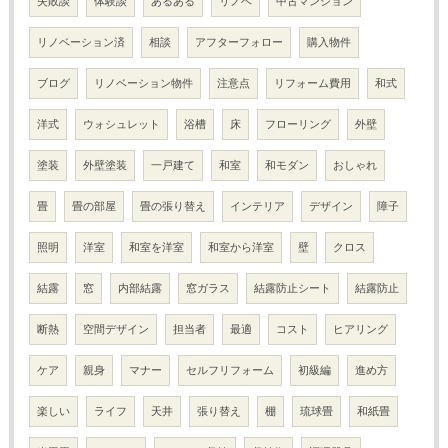
失敗談
体験談
あるある
リノベ
中古マンション
リノベーション済
相談
アフターフォロー
購入物件
ブログ
リノベーション物件
注意点
リフォーム費用
和式
洋式
ウォシュレット
浴槽
床
フローリング
外壁
塗装
外壁塗装
一戸建て
和室
和モダン
おしゃれ
畳
畳の部屋
畳の張り替え
インテリア
デザイン
障子
照明
洋室
和室を洋室
和室から洋室
壁
クロス
結露
窓
内部結露
窓ガラス
結露防止シート
結露防止
断熱
空間デザイン
担当者
最適
コスト
ヒアリング
ケア
親身
マナー
セルフリフォーム
初級編
進め方
楽しい
ライフ
天井
張り替え
棚
琉球畳
和紙畳