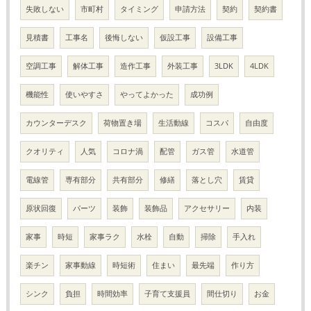
失敗しない
市町村
タイミング
申請方法
契約
契約書
見積書
工事名
後悔しない
仮設工事
設備工事
空調工事
解体工事
造作工事
外装工事
3LDK
4LDK
機能性
使いやすさ
やってよかった
成功例
カウンターデスク
荷物置き場
生活動線
コスパ
自由度
クオリティ
人気
コロナ渦
配管
ガス管
水道管
電線管
専有部分
共有部分
修繕
落とし穴
賃貸
原状回復
パーツ
装飾
装飾品
アクセサリー
内装
家事
時短
家事ラク
水栓
自動
掃除
手入れ
楽チン
家事動線
時短術
住まい
最先端
作り方
シンク
負担
時間効率
子育て支援員
間仕切り
お金