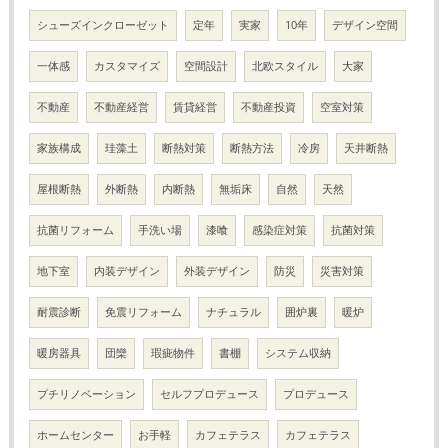
シューズインクローゼット
定年
実家
10年
デザイン空間
一体感
カスタマイズ
空間設計
北欧スタイル
大家
不動産
不動産経営
賃貸経営
不動産投資
空室対策
家族構成
珪藻土
断熱対策
断熱方法
冷房
天井断熱
屋根断熱
外断熱
内断熱
無垢床
自然
天然
抗菌リフォーム
手洗い場
漆喰
感染症対策
抗菌対策
地下室
内装デザイン
外装デザイン
防災
災害対策
耐震診断
免震リフォーム
ナチュラル
囲炉裏
暖炉
暖房器具
団欒
瑕疵物件
書棚
システム収納
プチリノベーション
セルフプロデュース
プロデュース
ホームセンター
お手軽
カフェテラス
カフェテラス