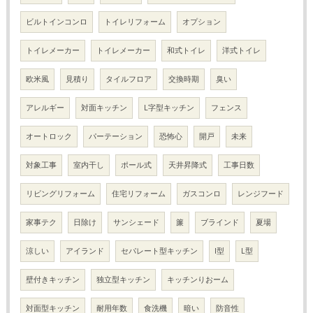
ビルトインコンロ
トイレリフォーム
オプション
トイレメーカー
トイレメーカー
和式トイレ
洋式トイレ
欧米風
見積り
タイルフロア
交換時期
臭い
アレルギー
対面キッチン
L字型キッチン
フェンス
オートロック
パーテーション
恐怖心
開戸
未来
対象工事
室内干し
ポール式
天井昇降式
工事日数
リビングリフォーム
住宅リフォーム
ガスコンロ
レンジフード
家事テク
日除け
サンシェード
簾
ブラインド
夏場
涼しい
アイランド
セパレート型キッチン
I型
L型
壁付きキッチン
独立型キッチン
キッチンりおーム
対面型キッチン
耐用年数
食洗機
暗い
防音性