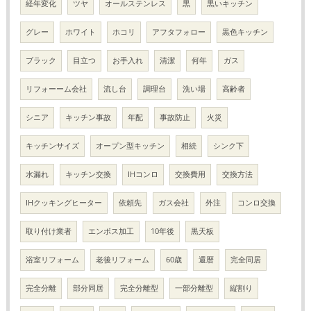
経年変化
ツヤ
オールステンレス
黒
黒いキッチン
グレー
ホワイト
ホコリ
アフタフォロー
黒色キッチン
ブラック
目立つ
お手入れ
清潔
何年
ガス
リフォーーム会社
流し台
調理台
洗い場
高齢者
シニア
キッチン事故
年配
事故防止
火災
キッチンサイズ
オープン型キッチン
相続
シンク下
水漏れ
キッチン交換
IHコンロ
交換費用
交換方法
IHクッキングヒーター
依頼先
ガス会社
外注
コンロ交換
取り付け業者
エンボス加工
10年後
黒天板
浴室リフォーム
老後リフォーム
60歳
還暦
完全同居
完全分離
部分同居
完全分離型
一部分離型
縦割り