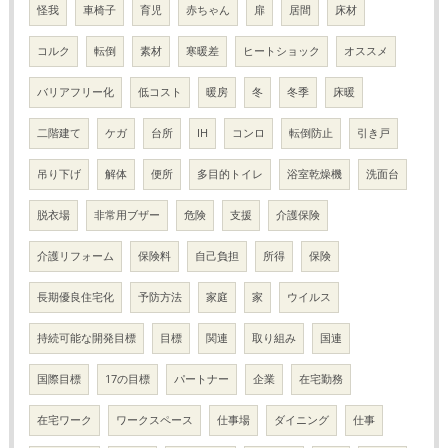
怪我
車椅子
育児
赤ちゃん
扉
居間
床材
コルク
転倒
素材
寒暖差
ヒートショック
オススメ
バリアフリー化
低コスト
暖房
冬
冬季
床暖
二階建て
ケガ
台所
IH
コンロ
転倒防止
引き戸
吊り下げ
解体
便所
多目的トイレ
浴室乾燥機
洗面台
脱衣場
非常用ブザー
危険
支援
介護保険
介護リフォーム
保険料
自己負担
所得
保険
長期優良住宅化
予防方法
家庭
家
ウイルス
持続可能な開発目標
目標
関連
取り組み
国連
国際目標
17の目標
パートナー
企業
在宅勤務
在宅ワーク
ワークスペース
仕事場
ダイニング
仕事