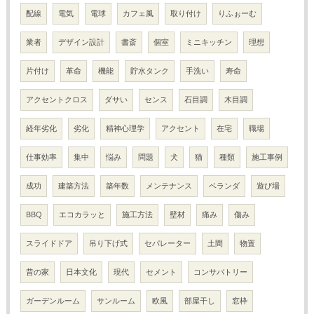
配線
電気
電球
カフェ風
取り付け
りふぉーむ
業者
デザイン設計
書斎
個室
ミニキッチン
理想
片付け
革命
機能
貯水タンク
手洗い
寿命
アクセントクロス
ダサい
センス
石目調
木目調
経年劣化
劣化
精神心理学
アクセント
在宅
職場
仕事効率
集中
悩み
問題
犬
猫
種類
施工事例
成功
建築方法
築年数
メンテナンス
ベランダ
遊び場
BBQ
エコカラッと
施工方法
壁材
痛み
傷み
スライドドア
吊り下げ式
セパレーター
土間
物置
昔の家
日本文化
現代
セメント
コンサバトリー
ガーデンルーム
サンルーム
欧風
部屋干し
窓枠