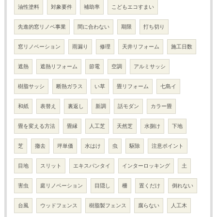
油性塗料
対象要件
補助率
こどもエコすまい
先進的窓リノベ事業
間に合わない
期限
打ち切り
窓リノベーション
雨漏り
修理
天井リフォーム
施工日数
遮熱
遮熱リフォーム
節電
空調
アルミサッシ
樹脂サッシ
断熱ガラス
い草
畳リフォーム
七島イ
和紙
表替え
裏返し
新調
話モダン
カラー畳
畳を変える方法
畳縁
人工芝
天然芝
水捌け
下地
芝
撤去
坪単価
水はけ
虫
駆除
注意ポイント
目地
スリット
エキスパンタイ
インターロッキング
土
害虫
庭リノベーション
目隠し
柵
置くだけ
倒れない
台風
ウッドフェンス
樹脂製フェンス
腐らない
人工木