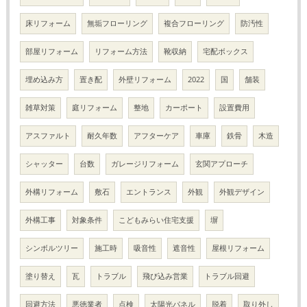
床リフォーム
無垢フローリング
複合フローリング
防汚性
部屋リフォーム
リフォーム方法
靴収納
宅配ボックス
埋め込み方
置き配
外壁リフォーム
2022
国
舗装
雑草対策
庭リフォーム
整地
カーポート
設置費用
アスファルト
耐久年数
アフターケア
車庫
鉄骨
木造
シャッター
台数
ガレージリフォーム
玄関アプローチ
外構リフォーム
敷石
エントランス
外観
外観デザイン
外構工事
対象条件
こどもみらい住宅支援
塀
シンボルツリー
施工時
吸音性
遮音性
屋根リフォーム
塗り替え
瓦
トラブル
飛び込み営業
トラブル回避
回避方法
悪徳業者
点検
太陽光パネル
脱着
取り外し