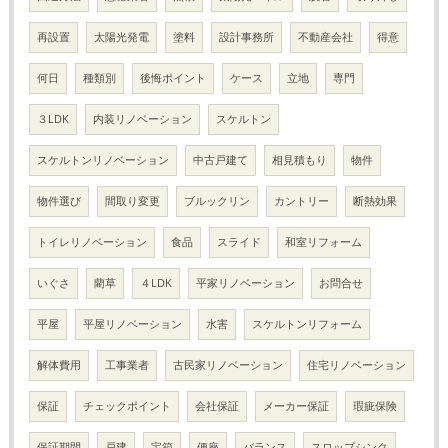
再設置
太陽光発電
塗料
設計事務所
不動産会社
得意
何日
種類別
後悔ポイント
ケース
立地
専門
３LDK
内装リノベーション
スケルトン
スケルトンリノベーション
中古戸建て
相見積もり
物件
物件選び
間取り変更
ブルックリン
カントリー
断熱効果
トイレリノベーション
食品
スライド
和室リフォーム
いぐさ
藺草
４LDK
平家リノベーション
お問合せ
平屋
平屋リノベーション
水害
スケルトンリフォーム
解体費用
工事業者
古民家リノベーション
住宅リノベーション
保証
チェックポイント
会社保証
メーカー保証
瑕疵保険
保証期間
戸建
宝箱
便座
バランス
スロップシンク