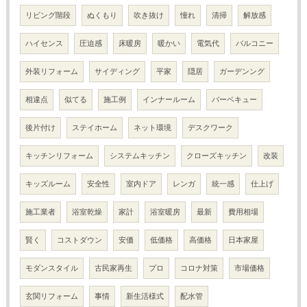
リビング階段
ぬくもり
吹き抜け
憧れ
清掃
解放感
ハイセンス
圧迫感
床暖房
暖かい
電気代
バルコニー
外装リフォーム
サイディング
平家
隠居
ガーデンング
相違点
似てる
施工例
インナールーム
バーベキュー
後片付け
ステイホーム
ネット環境
デスクワーク
キッチンリフォーム
システムキッチン
クローズキッチン
改装
キッズルーム
安全性
室内ドア
レンガ
統一感
仕上げ
施工業者
浴室乾燥
家計
浴室暖房
最新
費用相場
賢く
コストダウン
安価
低価格
高価格
日本家屋
モダンスタイル
古民家再生
プロ
コロナ対策
市場価格
玄関リフォーム
事情
新生活様式
配水管