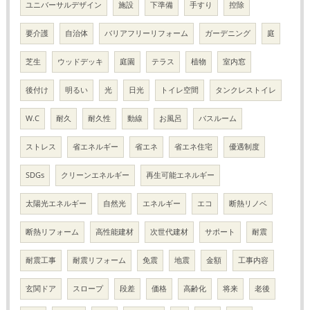
ユニバーサルデザイン
施設
下準備
手すり
控除
要介護
自治体
バリアフリーリフォーム
ガーデニング
庭
芝生
ウッドデッキ
庭園
テラス
植物
室内窓
後付け
明るい
光
日光
トイレ空間
タンクレストイレ
W.C
耐久
耐久性
動線
お風呂
バスルーム
ストレス
省エネルギー
省エネ
省エネ住宅
優遇制度
SDGs
クリーンエネルギー
再生可能エネルギー
太陽光エネルギー
自然光
エネルギー
エコ
断熱リノベ
断熱リフォーム
高性能建材
次世代建材
サポート
耐震
耐震工事
耐震リフォーム
免震
地震
金額
工事内容
玄関ドア
スロープ
段差
価格
高齢化
将来
老後