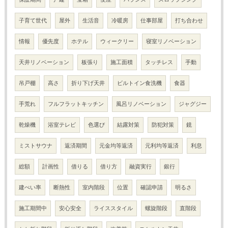
子育て世代
屋外
生活音
冷暖房
仕事部屋
打ち合わせ
情報
優先度
ホテル
ウィークリー
寝室リノベーション
天井リノベーション
板張り
施工面積
タッチレス
手動
吊戸棚
高さ
折り下げ天井
ビルトイン食洗機
食器
手荒れ
フルフラットキッチン
風呂リノベーション
ジャグジー
乾燥機
浴室テレビ
色選び
結露対策
防犯対策
鏡
ミストサウナ
返済期間
元金均等返済
元利均等返済
利息
総額
計画性
借りる
借り方
融資実行
銀行
建ぺい率
断熱性
室内階段
位置
確認申請
明るさ
施工期間中
安心安全
ライススタイル
螺旋階段
直階段