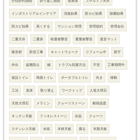
かね折れ階段
折り返し階段
改善策
スケルトン天井
インダストリアルインテリア
消臭効果
防カビ効果
除菌効果
防カビ効果
高くする
マンション管理
管理規約
管理会社
二重天井
二重床
軽量衝撃音
重量衝撃音
遮音マット
吸音材
防音工事
キャットウォーク
リフォーム中
留守
外出
盗難防止
鍵
トラブル回避方法
不安
工事期間中
仮設トイレ
簡易トイレ
ポータブルトイレ
向き
移動
工法
直床
取り替え
ワークトップ
人造大理石
天然大理石
メラミン
クォーツストーン
耐熱温度
キッチン天板
フィオレストーン
水晶
クォーツ
ステンレス天板
水垢
木材天板
腐る
木製天板