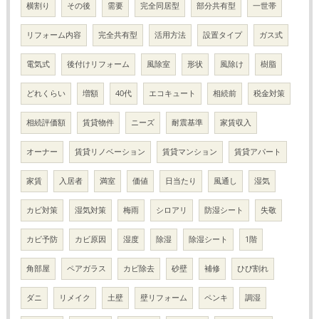
横割り
その後
需要
完全同居型
部分共有型
一世帯
リフォーム内容
完全共有型
活用方法
設置タイプ
ガス式
電気式
後付けリフォーム
風除室
形状
風除け
樹脂
どれくらい
増額
40代
エコキュート
相続前
税金対策
相続評価額
賃貸物件
ニーズ
耐震基準
家賃収入
オーナー
賃貸リノベーション
賃貸マンション
賃貸アパート
家賃
入居者
満室
価値
日当たり
風通し
湿気
カビ対策
湿気対策
梅雨
シロアリ
防湿シート
失敬
カビ予防
カビ原因
湿度
除湿
除湿シート
1階
角部屋
ペアガラス
カビ除去
砂壁
補修
ひび割れ
ダニ
リメイク
土壁
壁リフォーム
ペンキ
調湿