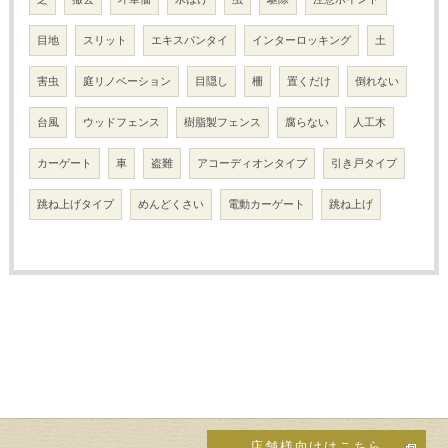
目地
スリット
エキスパンタイ
インターロッキング
土
害虫
庭リノベーション
目隠し
柵
置くだけ
倒れない
台風
ウッドフェンス
樹脂製フェンス
腐らない
人工木
カーゲート
車
盗難
アコーディオンタイプ
引き戸タイプ
跳ね上げタイプ
めんどくさい
電動カーゲート
跳ね上げ
店舗様向けはこちら