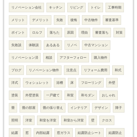
リノベーション会社
キッチン
リビング
トイレ
工事時期
メリット
デメリット
失敗
後悔
中古物件
審査基準
ポイント
ロルフ
落ちた
原因
理由
審査落ち
対策
失敗談
体験談
あるある
リノベ
中古マンション
リノベーション済
相談
アフターフォロー
購入物件
ブログ
リノベーション物件
注意点
リフォーム費用
和式
洋式
ウォシュレット
浴槽
床
フローリング
外壁
塗装
外壁塗装
一戸建て
和室
和モダン
おしゃれ
畳
畳の部屋
畳の張り替え
インテリア
デザイン
障子
照明
洋室
和室を洋室
和室から洋室
壁
クロス
結露
窓
内部結露
窓ガラス
結露防止シート
結露防止