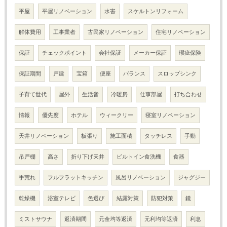
平屋
平屋リノベーション
水害
スケルトンリフォーム
解体費用
工事業者
古民家リノベーション
住宅リノベーション
保証
チェックポイント
会社保証
メーカー保証
瑕疵保険
保証期間
戸建
宝箱
便座
バランス
スロップシンク
子育て世代
屋外
生活音
冷暖房
仕事部屋
打ち合わせ
情報
優先度
ホテル
ウィークリー
寝室リノベーション
天井リノベーション
板張り
施工面積
タッチレス
手動
吊戸棚
高さ
折り下げ天井
ビルトイン食洗機
食器
手荒れ
フルフラットキッチン
風呂リノベーション
ジャグジー
乾燥機
浴室テレビ
色選び
結露対策
防犯対策
鏡
ミストサウナ
返済期間
元金均等返済
元利均等返済
利息