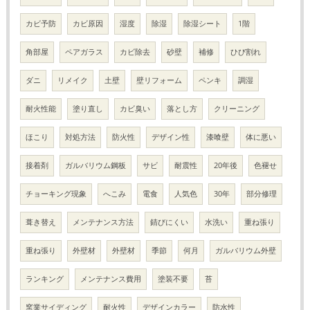
カビ予防
カビ原因
湿度
除湿
除湿シート
1階
角部屋
ペアガラス
カビ除去
砂壁
補修
ひび割れ
ダニ
リメイク
土壁
壁リフォーム
ペンキ
調湿
耐火性能
塗り直し
カビ臭い
落とし方
クリーニング
ほこり
対処方法
防火性
デザイン性
漆喰壁
体に悪い
接着剤
ガルバリウム鋼板
サビ
耐震性
20年後
色褪せ
チョーキング現象
へこみ
電食
人気色
30年
部分修理
葺き替え
メンテナンス方法
錆びにくい
水洗い
重ね張り
重ね張り
外壁材
外壁材
季節
何月
ガルバリウム外壁
ランキング
メンテナンス費用
塗装不要
苔
窯業サイディング
耐火性
デザインカラー
防水性