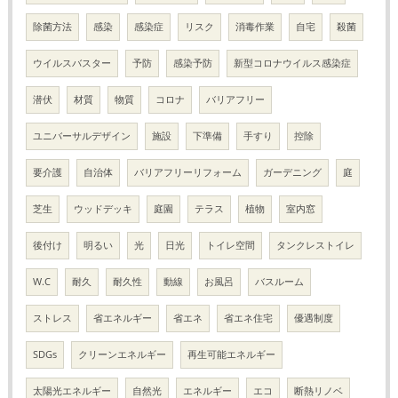
除菌方法
感染
感染症
リスク
消毒作業
自宅
殺菌
ウイルスバスター
予防
感染予防
新型コロナウイルス感染症
潜伏
材質
物質
コロナ
バリアフリー
ユニバーサルデザイン
施設
下準備
手すり
控除
要介護
自治体
バリアフリーリフォーム
ガーデニング
庭
芝生
ウッドデッキ
庭園
テラス
植物
室内窓
後付け
明るい
光
日光
トイレ空間
タンクレストイレ
W.C
耐久
耐久性
動線
お風呂
バスルーム
ストレス
省エネルギー
省エネ
省エネ住宅
優遇制度
SDGs
クリーンエネルギー
再生可能エネルギー
太陽光エネルギー
自然光
エネルギー
エコ
断熱リノベ