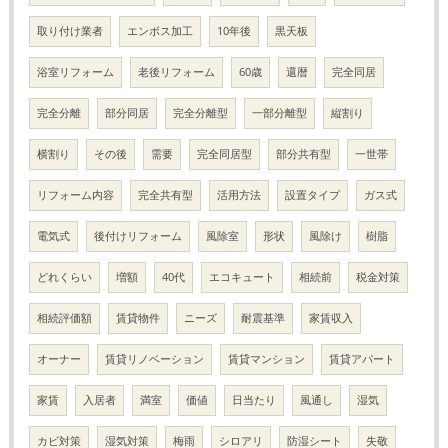
取り付け業者
エンボス加工
10年後
黒天板
浴室リフォーム
老後リフォーム
60歳
還暦
完全同居
完全分離
部分同居
完全分離型
一部分離型
縦割り
横割り
その後
需要
完全同居型
部分共有型
一世帯
リフォーム内容
完全共有型
活用方法
設置タイプ
ガス式
電気式
後付けリフォーム
風除室
形状
風除け
樹脂
どれくらい
増額
40代
エコキュート
相続前
税金対策
相続評価額
賃貸物件
ニーズ
耐震基準
家賃収入
オーナー
賃貸リノベーション
賃貸マンション
賃貸アパート
家賃
入居者
満室
価値
日当たり
風通し
湿気
カビ対策
湿気対策
梅雨
シロアリ
防湿シート
失敬