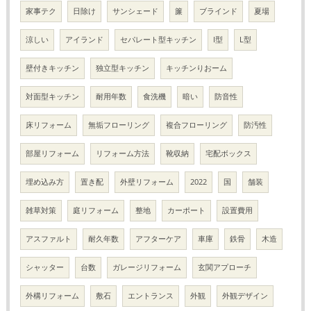
家事テク
日除け
サンシェード
簾
ブラインド
夏場
涼しい
アイランド
セパレート型キッチン
I型
L型
壁付きキッチン
独立型キッチン
キッチンりおーム
対面型キッチン
耐用年数
食洗機
暗い
防音性
床リフォーム
無垢フローリング
複合フローリング
防汚性
部屋リフォーム
リフォーム方法
靴収納
宅配ボックス
埋め込み方
置き配
外壁リフォーム
2022
国
舗装
雑草対策
庭リフォーム
整地
カーポート
設置費用
アスファルト
耐久年数
アフターケア
車庫
鉄骨
木造
シャッター
台数
ガレージリフォーム
玄関アプローチ
外構リフォーム
敷石
エントランス
外観
外観デザイン