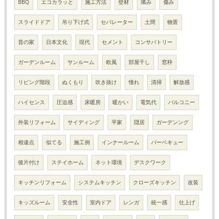
BBQ
エコカラッと
施工方法
壁材
痛み
傷み
スライドドア
吊り下げ式
セパレーター
土間
物置
昔の家
日本文化
現代
セメント
コンサバトリー
ガーデンルーム
サンルーム
欧風
部屋干し
窓枠
リビング階段
ぬくもり
吹き抜け
憧れ
清掃
解放感
ハイセンス
圧迫感
床暖房
暖かい
電気代
バルコニー
外装リフォーム
サイディング
平家
隠居
ガーデンング
相違点
似てる
施工例
インナールーム
バーベキュー
後片付け
ステイホーム
ネット環境
デスクワーク
キッチンリフォーム
システムキッチン
クローズキッチン
改装
キッズルーム
安全性
室内ドア
レンガ
統一感
仕上げ