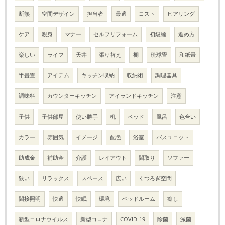
断熱
空間デザイン
担当者
最適
コスト
ヒアリング
ケア
親身
マナー
セルフリフォーム
初級編
進め方
楽しい
ライフ
天井
張り替え
棚
琉球畳
和紙畳
半畳畳
アイテム
キッチン収納
収納術
調理器具
調味料
カウンターキッチン
アイランドキッチン
注意
子供
子供部屋
使い勝手
机
ベッド
風呂
色合い
カラー
雰囲気
イメージ
配色
浴室
バスユニット
助成金
補助金
介護
レイアウト
間取り
ソファー
狭い
リラックス
スペース
広い
くつろぎ空間
間接照明
快適
快眠
環境
ベッドルーム
癒し
新型コロナウイルス
新型コロナ
COVID-19
除菌
滅菌