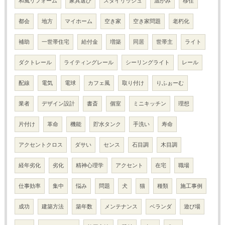
和風リフォーム
家具選び
スタイリッシュ
温かみ
移住
都会
地方
マイホーム
空き家
空き家問題
老朽化
補助
一世帯住宅
給付金
増築
同居
世帯主
ライト
ダクトレール
ライティングレール
シーリングライト
レール
配線
電気
電球
カフェ風
取り付け
りふぉーむ
業者
デザイン設計
書斎
個室
ミニキッチン
理想
片付け
革命
機能
貯水タンク
手洗い
寿命
アクセントクロス
ダサい
センス
石目調
木目調
経年劣化
劣化
精神心理学
アクセント
在宅
職場
仕事効率
集中
悩み
問題
犬
猫
種類
施工事例
成功
建築方法
築年数
メンテナンス
ベランダ
遊び場