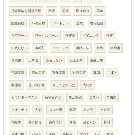
持続可能な開発目標
目標
関連
取り組み
国連
国際目標
17の目標
パートナー
企業
在宅勤務
在宅ワーク
ワークスペース
仕事場
ダイニング
仕事
失敗しない
市町村
タイミング
申請方法
契約
契約書
見積書
工事名
後悔しない
仮設工事
設備工事
空調工事
解体工事
造作工事
外装工事
3LDK
4LDK
機能性
使いやすさ
やってよかった
成功例
カウンターデスク
荷物置き場
生活動線
コスパ
自由度
クオリティ
人気
コロナ渦
配管
ガス管
水道管
電線管
専有部分
共有部分
修繕
落とし穴
賃貸
原状回復
パーツ
装飾
装飾品
アクセサリー
内装