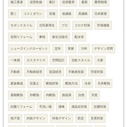
施工業者
浴室乾燥
家計
浴室暖房
最新
費用相場
賢く
コストダウン
安価
低価格
高価格
日本家屋
モダンスタイル
古民家再生
プロ
コロナ対策
市場価格
玄関リフォーム
事情
新生活様式
配水管
シューズインクローゼット
定年
実家
10年
デザイン空間
一体感
カスタマイズ
空間設計
北欧スタイル
大家
不動産
不動産経営
賃貸経営
不動産投資
空室対策
家族構成
珪藻土
断熱対策
断熱方法
冷房
天井断熱
屋根断熱
外断熱
内断熱
無垢床
自然
天然
抗菌リフォーム
手洗い場
漆喰
感染症対策
抗菌対策
地下室
内装デザイン
外装デザイン
防災
災害対策