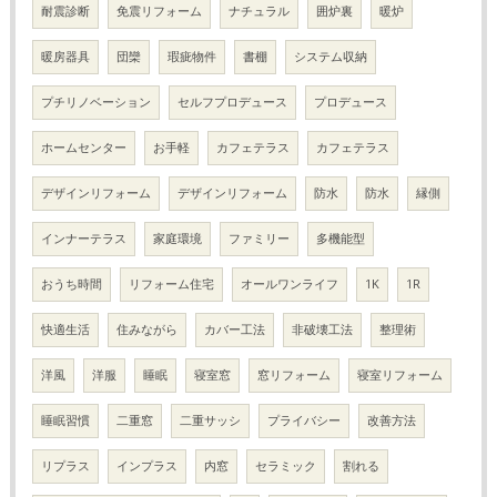
耐震診断
免震リフォーム
ナチュラル
囲炉裏
暖炉
暖房器具
団欒
瑕疵物件
書棚
システム収納
プチリノベーション
セルフプロデュース
プロデュース
ホームセンター
お手軽
カフェテラス
カフェテラス
デザインリフォーム
デザインリフォーム
防水
防水
縁側
インナーテラス
家庭環境
ファミリー
多機能型
おうち時間
リフォーム住宅
オールワンライフ
1K
1R
快適生活
住みながら
カバー工法
非破壊工法
整理術
洋風
洋服
睡眠
寝室窓
窓リフォーム
寝室リフォーム
睡眠習慣
二重窓
二重サッシ
プライバシー
改善方法
リプラス
インプラス
内窓
セラミック
割れる