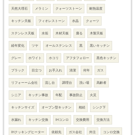
天然大理石
メラミン
クォーツストーン
耐熱温度
キッチン天板
フィオレストーン
水晶
クォーツ
ステンレス天板
水垢
木材天板
腐る
木製天板
経年変化
ツヤ
オールステンレス
黒
黒いキッチン
グレー
ホワイト
ホコリ
アフタフォロー
黒色キッチン
ブラック
目立つ
お手入れ
清潔
何年
ガス
リフォーーム会社
流し台
調理台
洗い場
高齢者
シニア
キッチン事故
年配
事故防止
火災
キッチンサイズ
オープン型キッチン
相続
シンク下
水漏れ
キッチン交換
IHコンロ
交換費用
交換方法
IHクッキングヒーター
依頼先
ガス会社
外注
コンロ交換