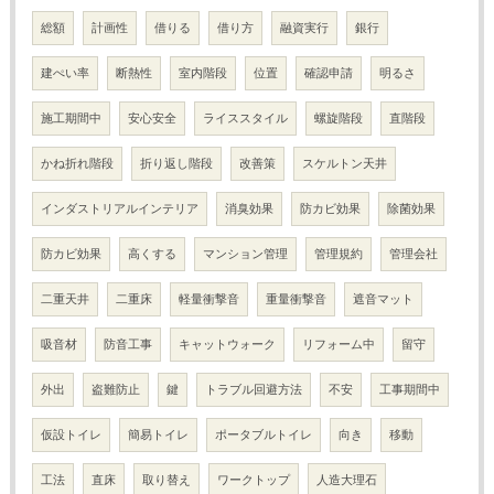
総額
計画性
借りる
借り方
融資実行
銀行
建ぺい率
断熱性
室内階段
位置
確認申請
明るさ
施工期間中
安心安全
ライススタイル
螺旋階段
直階段
かね折れ階段
折り返し階段
改善策
スケルトン天井
インダストリアルインテリア
消臭効果
防カビ効果
除菌効果
防カビ効果
高くする
マンション管理
管理規約
管理会社
二重天井
二重床
軽量衝撃音
重量衝撃音
遮音マット
吸音材
防音工事
キャットウォーク
リフォーム中
留守
外出
盗難防止
鍵
トラブル回避方法
不安
工事期間中
仮設トイレ
簡易トイレ
ポータブルトイレ
向き
移動
工法
直床
取り替え
ワークトップ
人造大理石