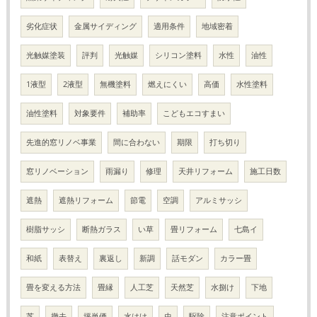
劣化症状
金属サイディング
適用条件
地域密着
光触媒塗装
評判
光触媒
シリコン塗料
水性
油性
1液型
2液型
無機塗料
燃えにくい
高価
水性塗料
油性塗料
対象要件
補助率
こどもエコすまい
先進的窓リノベ事業
間に合わない
期限
打ち切り
窓リノベーション
雨漏り
修理
天井リフォーム
施工日数
遮熱
遮熱リフォーム
節電
空調
アルミサッシ
樹脂サッシ
断熱ガラス
い草
畳リフォーム
七島イ
和紙
表替え
裏返し
新調
話モダン
カラー畳
畳を変える方法
畳縁
人工芝
天然芝
水捌け
下地
芝
撤去
坪単価
水はけ
虫
駆除
注意ポイント