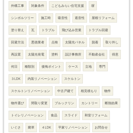
外構工事
対象条件
こどもみらい住宅支援
塀
シンボルツリー
施工時
吸音性
遮音性
屋根リフォーム
塗り替え
瓦
トラブル
飛び込み営業
トラブル回避
回避方法
悪徳業者
点検
太陽光パネル
脱着
取り外し
再設置
太陽光発電
塗料
設計事務所
不動産会社
得意
何日
種類別
後悔ポイント
ケース
立地
専門
３LDK
内装リノベーション
スケルトン
スケルトンリノベーション
中古戸建て
相見積もり
物件
物件選び
間取り変更
ブルックリン
カントリー
断熱効果
トイレリノベーション
食品
スライド
和室リフォーム
いぐさ
藺草
４LDK
平家リノベーション
お問合せ