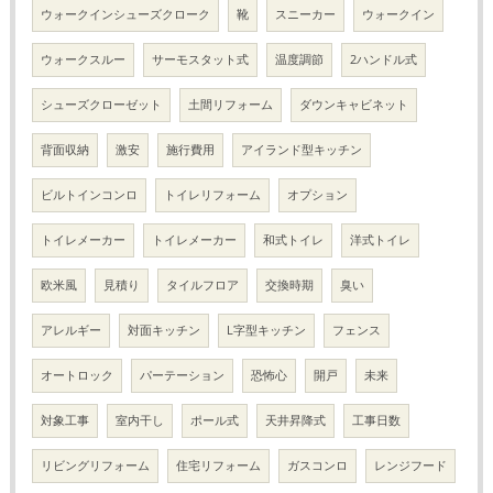
ウォークインシューズクローク
靴
スニーカー
ウォークイン
ウォークスルー
サーモスタット式
温度調節
2ハンドル式
シューズクローゼット
土間リフォーム
ダウンキャビネット
背面収納
激安
施行費用
アイランド型キッチン
ビルトインコンロ
トイレリフォーム
オプション
トイレメーカー
トイレメーカー
和式トイレ
洋式トイレ
欧米風
見積り
タイルフロア
交換時期
臭い
アレルギー
対面キッチン
L字型キッチン
フェンス
オートロック
パーテーション
恐怖心
開戸
未来
対象工事
室内干し
ポール式
天井昇降式
工事日数
リビングリフォーム
住宅リフォーム
ガスコンロ
レンジフード