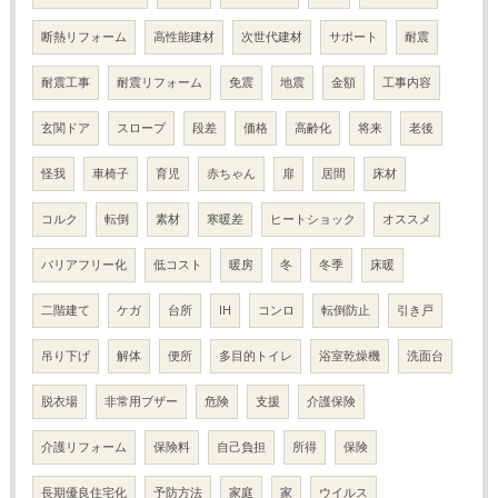
断熱リフォーム
高性能建材
次世代建材
サポート
耐震
耐震工事
耐震リフォーム
免震
地震
金額
工事内容
玄関ドア
スロープ
段差
価格
高齢化
将来
老後
怪我
車椅子
育児
赤ちゃん
扉
居間
床材
コルク
転倒
素材
寒暖差
ヒートショック
オススメ
バリアフリー化
低コスト
暖房
冬
冬季
床暖
二階建て
ケガ
台所
IH
コンロ
転倒防止
引き戸
吊り下げ
解体
便所
多目的トイレ
浴室乾燥機
洗面台
脱衣場
非常用ブザー
危険
支援
介護保険
介護リフォーム
保険料
自己負担
所得
保険
長期優良住宅化
予防方法
家庭
家
ウイルス