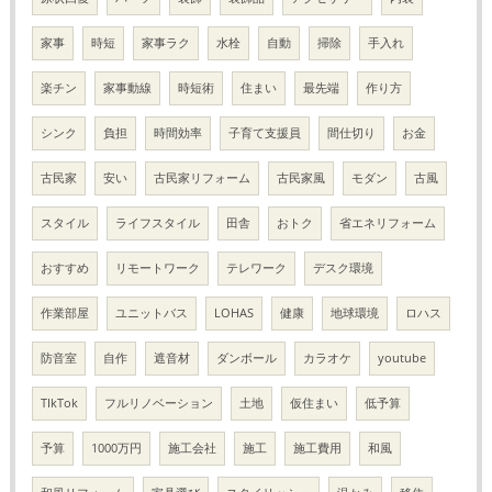
家事
時短
家事ラク
水栓
自動
掃除
手入れ
楽チン
家事動線
時短術
住まい
最先端
作り方
シンク
負担
時間効率
子育て支援員
間仕切り
お金
古民家
安い
古民家リフォーム
古民家風
モダン
古風
スタイル
ライフスタイル
田舎
おトク
省エネリフォーム
おすすめ
リモートワーク
テレワーク
デスク環境
作業部屋
ユニットバス
LOHAS
健康
地球環境
ロハス
防音室
自作
遮音材
ダンボール
カラオケ
youtube
TIkTok
フルリノベーション
土地
仮住まい
低予算
予算
1000万円
施工会社
施工
施工費用
和風