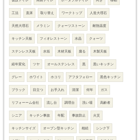
仮設トイレ
簡易トイレ
ポータブルトイレ
向き
移動
工法
直床
取り替え
ワークトップ
人造大理石
天然大理石
メラミン
クォーツストーン
耐熱温度
キッチン天板
フィオレストーン
水晶
クォーツ
ステンレス天板
水垢
木材天板
腐る
木製天板
経年変化
ツヤ
オールステンレス
黒
黒いキッチン
グレー
ホワイト
ホコリ
アフタフォロー
黒色キッチン
ブラック
目立つ
お手入れ
清潔
何年
ガス
リフォーーム会社
流し台
調理台
洗い場
高齢者
シニア
キッチン事故
年配
事故防止
火災
キッチンサイズ
オープン型キッチン
相続
シンク下