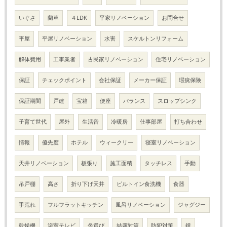
いぐさ
藺草
４LDK
平家リノベーション
お問合せ
平屋
平屋リノベーション
水害
スケルトンリフォーム
解体費用
工事業者
古民家リノベーション
住宅リノベーション
保証
チェックポイント
会社保証
メーカー保証
瑕疵保険
保証期間
戸建
宝箱
便座
バランス
スロップシンク
子育て世代
屋外
生活音
冷暖房
仕事部屋
打ち合わせ
情報
優先度
ホテル
ウィークリー
寝室リノベーション
天井リノベーション
板張り
施工面積
タッチレス
手動
吊戸棚
高さ
折り下げ天井
ビルトイン食洗機
食器
手荒れ
フルフラットキッチン
風呂リノベーション
ジャグジー
乾燥機
浴室テレビ
色選び
結露対策
防犯対策
鏡