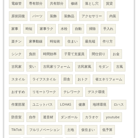
電線管
専有部分
共有部分
修繕
落とし穴
賃貸
原状回復
パーツ
装飾
装飾品
アクセサリー
内装
家事
時短
家事ラク
水栓
自動
掃除
手入れ
楽チン
家事動線
時短術
住まい
最先端
作り方
シンク
負担
時間効率
子育て支援員
間仕切り
お金
古民家
安い
古民家リフォーム
古民家風
モダン
古風
スタイル
ライフスタイル
田舎
おトク
省エネリフォーム
おすすめ
リモートワーク
テレワーク
デスク環境
作業部屋
ユニットバス
LOHAS
健康
地球環境
ロハス
防音室
自作
遮音材
ダンボール
カラオケ
youtube
TIkTok
フルリノベーション
土地
仮住まい
低予算