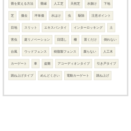
畳を変える方法
畳縁
人工芝
天然芝
水捌け
下地
芝
撤去
坪単価
水はけ
虫
駆除
注意ポイント
目地
スリット
エキスパンタイ
インターロッキング
土
害虫
庭リノベーション
目隠し
柵
置くだけ
倒れない
台風
ウッドフェンス
樹脂製フェンス
腐らない
人工木
カーゲート
車
盗難
アコーディオンタイプ
引き戸タイプ
跳ね上げタイプ
めんどくさい
電動カーゲート
跳ね上げ