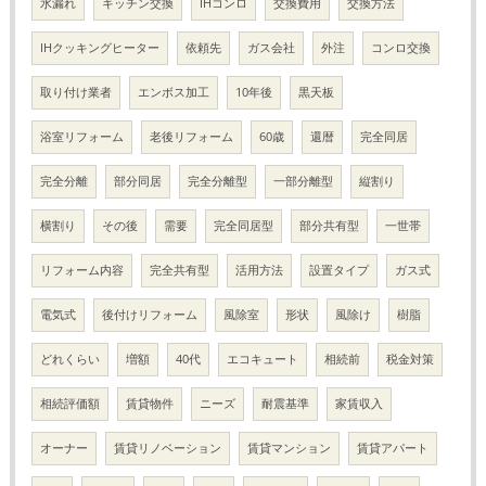
水漏れ
キッチン交換
IHコンロ
交換費用
交換方法
IHクッキングヒーター
依頼先
ガス会社
外注
コンロ交換
取り付け業者
エンボス加工
10年後
黒天板
浴室リフォーム
老後リフォーム
60歳
還暦
完全同居
完全分離
部分同居
完全分離型
一部分離型
縦割り
横割り
その後
需要
完全同居型
部分共有型
一世帯
リフォーム内容
完全共有型
活用方法
設置タイプ
ガス式
電気式
後付けリフォーム
風除室
形状
風除け
樹脂
どれくらい
増額
40代
エコキュート
相続前
税金対策
相続評価額
賃貸物件
ニーズ
耐震基準
家賃収入
オーナー
賃貸リノベーション
賃貸マンション
賃貸アパート