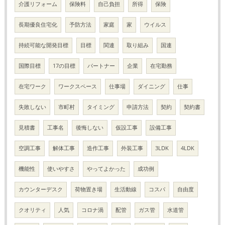
介護リフォーム
保険料
自己負担
所得
保険
長期優良住宅化
予防方法
家庭
家
ウイルス
持続可能な開発目標
目標
関連
取り組み
国連
国際目標
17の目標
パートナー
企業
在宅勤務
在宅ワーク
ワークスペース
仕事場
ダイニング
仕事
失敗しない
市町村
タイミング
申請方法
契約
契約書
見積書
工事名
後悔しない
仮設工事
設備工事
空調工事
解体工事
造作工事
外装工事
3LDK
4LDK
機能性
使いやすさ
やってよかった
成功例
カウンターデスク
荷物置き場
生活動線
コスパ
自由度
クオリティ
人気
コロナ渦
配管
ガス管
水道管