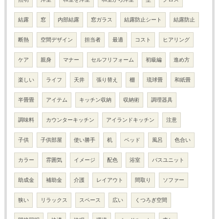
結露
窓
内部結露
窓ガラス
結露防止シート
結露防止
断熱
空間デザイン
担当者
最適
コスト
ヒアリング
ケア
親身
マナー
セルフリフォーム
初級編
進め方
楽しい
ライフ
天井
張り替え
棚
琉球畳
和紙畳
半畳畳
アイテム
キッチン収納
収納術
調理器具
調味料
カウンターキッチン
アイランドキッチン
注意
子供
子供部屋
使い勝手
机
ベッド
風呂
色合い
カラー
雰囲気
イメージ
配色
浴室
バスユニット
助成金
補助金
介護
レイアウト
間取り
ソファー
狭い
リラックス
スペース
広い
くつろぎ空間