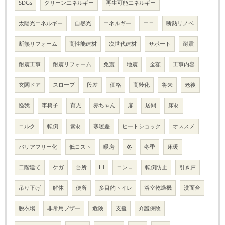
SDGs
クリーンエネルギー
再生可能エネルギー
太陽光エネルギー
自然光
エネルギー
エコ
断熱リノベ
断熱リフォーム
高性能建材
次世代建材
サポート
耐震
耐震工事
耐震リフォーム
免震
地震
金額
工事内容
玄関ドア
スロープ
段差
価格
高齢化
将来
老後
怪我
車椅子
育児
赤ちゃん
扉
居間
床材
コルク
転倒
素材
寒暖差
ヒートショック
オススメ
バリアフリー化
低コスト
暖房
冬
冬季
床暖
二階建て
ケガ
台所
IH
コンロ
転倒防止
引き戸
吊り下げ
解体
便所
多目的トイレ
浴室乾燥機
洗面台
脱衣場
非常用ブザー
危険
支援
介護保険