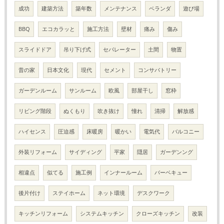
成功
建築方法
築年数
メンテナンス
ベランダ
遊び場
BBQ
エコカラッと
施工方法
壁材
痛み
傷み
スライドドア
吊り下げ式
セパレーター
土間
物置
昔の家
日本文化
現代
セメント
コンサバトリー
ガーデンルーム
サンルーム
欧風
部屋干し
窓枠
リビング階段
ぬくもり
吹き抜け
憧れ
清掃
解放感
ハイセンス
圧迫感
床暖房
暖かい
電気代
バルコニー
外装リフォーム
サイディング
平家
隠居
ガーデンング
相違点
似てる
施工例
インナールーム
バーベキュー
後片付け
ステイホーム
ネット環境
デスクワーク
キッチンリフォーム
システムキッチン
クローズキッチン
改装