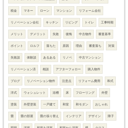
税金
マネー
ローン
マンション
リフォーム会社
リノベーション会社
キッチン
リビング
トイレ
工事時期
メリット
デメリット
失敗
後悔
中古物件
審査基準
ポイント
ロルフ
落ちた
原因
理由
審査落ち
対策
失敗談
体験談
あるある
リノベ
中古マンション
リノベーション済
相談
アフターフォロー
購入物件
ブログ
リノベーション物件
注意点
リフォーム費用
和式
洋式
ウォシュレット
浴槽
床
フローリング
外壁
塗装
外壁塗装
一戸建て
和室
和モダン
おしゃれ
畳
畳の部屋
畳の張り替え
インテリア
デザイン
障子
照明
洋室
和室を洋室
和室から洋室
壁
クロス