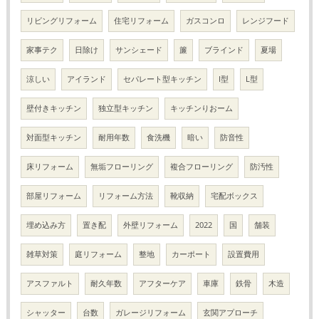
リビングリフォーム
住宅リフォーム
ガスコンロ
レンジフード
家事テク
日除け
サンシェード
簾
ブラインド
夏場
涼しい
アイランド
セパレート型キッチン
I型
L型
壁付きキッチン
独立型キッチン
キッチンりおーム
対面型キッチン
耐用年数
食洗機
暗い
防音性
床リフォーム
無垢フローリング
複合フローリング
防汚性
部屋リフォーム
リフォーム方法
靴収納
宅配ボックス
埋め込み方
置き配
外壁リフォーム
2022
国
舗装
雑草対策
庭リフォーム
整地
カーポート
設置費用
アスファルト
耐久年数
アフターケア
車庫
鉄骨
木造
シャッター
台数
ガレージリフォーム
玄関アプローチ