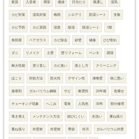
家賃
入居者
満室
価値
日当たり
風通し
湿気
カビ対策
湿気対策
梅雨
シロアリ
防湿シート
失敬
カビ予防
カビ原因
湿度
除湿
除湿シート
1階
角部屋
ペアガラス
カビ除去
砂壁
補修
ひび割れ
ダニ
リメイク
土壁
壁リフォーム
ペンキ
調湿
耐火性能
塗り直し
カビ臭い
落とし方
クリーニング
ほこり
対処方法
防火性
デザイン性
漆喰壁
体に悪い
接着剤
ガルバリウム鋼板
サビ
耐震性
20年後
色褪せ
チョーキング現象
へこみ
電食
人気色
30年
部分修理
葺き替え
メンテナンス方法
錆びにくい
水洗い
重ね張り
重ね張り
外壁材
外壁材
季節
何月
ガルバリウム外壁