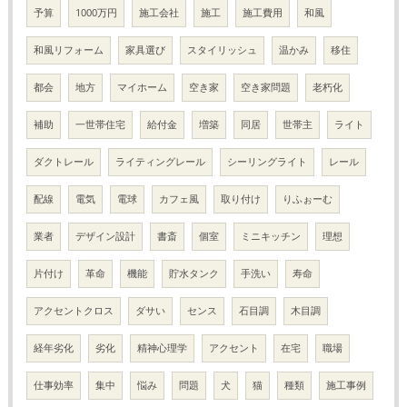
予算
1000万円
施工会社
施工
施工費用
和風
和風リフォーム
家具選び
スタイリッシュ
温かみ
移住
都会
地方
マイホーム
空き家
空き家問題
老朽化
補助
一世帯住宅
給付金
増築
同居
世帯主
ライト
ダクトレール
ライティングレール
シーリングライト
レール
配線
電気
電球
カフェ風
取り付け
りふぉーむ
業者
デザイン設計
書斎
個室
ミニキッチン
理想
片付け
革命
機能
貯水タンク
手洗い
寿命
アクセントクロス
ダサい
センス
石目調
木目調
経年劣化
劣化
精神心理学
アクセント
在宅
職場
仕事効率
集中
悩み
問題
犬
猫
種類
施工事例