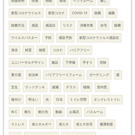
間接照明
快適
快眠
環境
ベッドルーム
癒し
新型コロナウイルス
新型コロナ
COVID-19
除菌
滅菌
除菌方法
感染
感染症
リスク
消毒作業
自宅
殺菌
ウイルスバスター
予防
感染予防
新型コロナウイルス感染症
潜伏
材質
物質
コロナ
バリアフリー
ユニバーサルデザイン
施設
下準備
手すり
控除
要介護
自治体
バリアフリーリフォーム
ガーデニング
庭
芝生
ウッドデッキ
庭園
テラス
植物
室内窓
後付け
明るい
光
日光
トイレ空間
タンクレストイレ
W.C
耐久
耐久性
動線
お風呂
バスルーム
ストレス
省エネルギー
省エネ
省エネ住宅
優遇制度