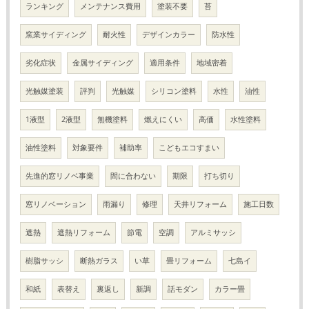
ランキング
メンテナンス費用
塗装不要
苔
窯業サイディング
耐火性
デザインカラー
防水性
劣化症状
金属サイディング
適用条件
地域密着
光触媒塗装
評判
光触媒
シリコン塗料
水性
油性
1液型
2液型
無機塗料
燃えにくい
高価
水性塗料
油性塗料
対象要件
補助率
こどもエコすまい
先進的窓リノベ事業
間に合わない
期限
打ち切り
窓リノベーション
雨漏り
修理
天井リフォーム
施工日数
遮熱
遮熱リフォーム
節電
空調
アルミサッシ
樹脂サッシ
断熱ガラス
い草
畳リフォーム
七島イ
和紙
表替え
裏返し
新調
話モダン
カラー畳