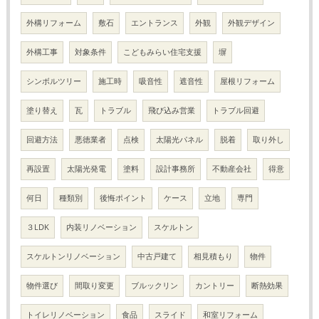
外構リフォーム
敷石
エントランス
外観
外観デザイン
外構工事
対象条件
こどもみらい住宅支援
塀
シンボルツリー
施工時
吸音性
遮音性
屋根リフォーム
塗り替え
瓦
トラブル
飛び込み営業
トラブル回避
回避方法
悪徳業者
点検
太陽光パネル
脱着
取り外し
再設置
太陽光発電
塗料
設計事務所
不動産会社
得意
何日
種類別
後悔ポイント
ケース
立地
専門
３LDK
内装リノベーション
スケルトン
スケルトンリノベーション
中古戸建て
相見積もり
物件
物件選び
間取り変更
ブルックリン
カントリー
断熱効果
トイレリノベーション
食品
スライド
和室リフォーム