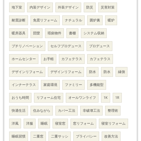
地下室
内装デザイン
外装デザイン
防災
災害対策
耐震診断
免震リフォーム
ナチュラル
囲炉裏
暖炉
暖房器具
団欒
瑕疵物件
書棚
システム収納
プチリノベーション
セルフプロデュース
プロデュース
ホームセンター
お手軽
カフェテラス
カフェテラス
デザインリフォーム
デザインリフォーム
防水
防水
縁側
インナーテラス
家庭環境
ファミリー
多機能型
おうち時間
リフォーム住宅
オールワンライフ
1K
1R
快適生活
住みながら
カバー工法
非破壊工法
整理術
洋風
洋服
睡眠
寝室窓
窓リフォーム
寝室リフォーム
睡眠習慣
二重窓
二重サッシ
プライバシー
改善方法