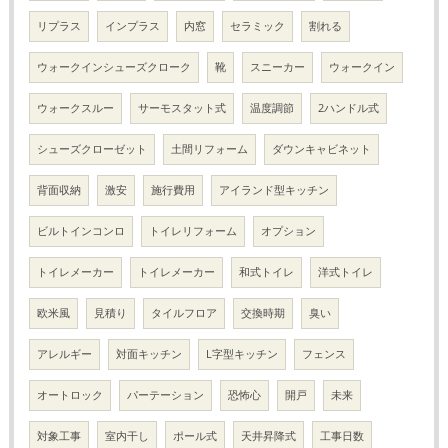
リプラス
インプラス
内窓
セラミック
割れる
ウォークインシューズクローク
靴
スニーカー
ウォークイン
ウォークスルー
サーモスタット式
温度調節
2ハンドル式
シューズクローゼット
土間リフォーム
ダウンキャビネット
背面収納
激安
施行費用
アイランド型キッチン
ビルトインコンロ
トイレリフォーム
オプション
トイレメーカー
トイレメーカー
和式トイレ
洋式トイレ
欧米風
見積り
タイルフロア
交換時期
臭い
アレルギー
対面キッチン
L字型キッチン
フェンス
オートロック
パーテーション
恐怖心
開戸
未来
対象工事
室内干し
ポール式
天井昇降式
工事日数