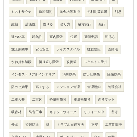
ミストサウナ
返済期間
元金均等返済
元利均等返済
利息
総額
計画性
借りる
借り方
融資実行
銀行
建ぺい率
断熱性
室内階段
位置
確認申請
明るさ
施工期間中
安心安全
ライススタイル
螺旋階段
直階段
かね折れ階段
折り返し階段
改善策
スケルトン天井
インダストリアルインテリア
消臭効果
防カビ効果
除菌効果
防カビ効果
高くする
マンション管理
管理規約
管理会社
二重天井
二重床
軽量衝撃音
重量衝撃音
遮音マット
吸音材
防音工事
キャットウォーク
リフォーム中
留守
外出
盗難防止
鍵
トラブル回避方法
不安
工事期間中