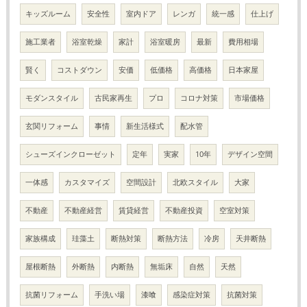
キッズルーム
安全性
室内ドア
レンガ
統一感
仕上げ
施工業者
浴室乾燥
家計
浴室暖房
最新
費用相場
賢く
コストダウン
安価
低価格
高価格
日本家屋
モダンスタイル
古民家再生
プロ
コロナ対策
市場価格
玄関リフォーム
事情
新生活様式
配水管
シューズインクローゼット
定年
実家
10年
デザイン空間
一体感
カスタマイズ
空間設計
北欧スタイル
大家
不動産
不動産経営
賃貸経営
不動産投資
空室対策
家族構成
珪藻土
断熱対策
断熱方法
冷房
天井断熱
屋根断熱
外断熱
内断熱
無垢床
自然
天然
抗菌リフォーム
手洗い場
漆喰
感染症対策
抗菌対策