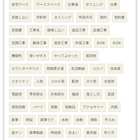
在宅ワーク
ワークスペース
仕事場
ダイニング
仕事
失敗しない
市町村
タイミング
申請方法
契約
契約書
見積書
工事名
後悔しない
仮設工事
設備工事
空調工事
解体工事
造作工事
外装工事
3LDK
4LDK
機能性
使いやすさ
やってよかった
成功例
カウンターデスク
荷物置き場
生活動線
コスパ
自由度
クオリティ
人気
コロナ渦
配管
ガス管
水道管
電線管
専有部分
共有部分
修繕
落とし穴
賃貸
原状回復
パーツ
装飾
装飾品
アクセサリー
内装
家事
時短
家事ラク
水栓
自動
掃除
手入れ
楽チン
家事動線
時短術
住まい
最先端
作り方