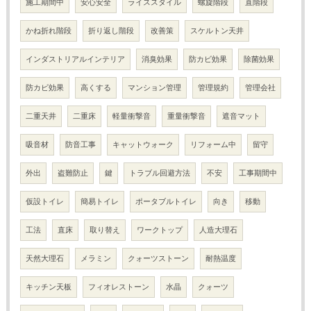
施工期間中
安心安全
ライススタイル
螺旋階段
直階段
かね折れ階段
折り返し階段
改善策
スケルトン天井
インダストリアルインテリア
消臭効果
防カビ効果
除菌効果
防カビ効果
高くする
マンション管理
管理規約
管理会社
二重天井
二重床
軽量衝撃音
重量衝撃音
遮音マット
吸音材
防音工事
キャットウォーク
リフォーム中
留守
外出
盗難防止
鍵
トラブル回避方法
不安
工事期間中
仮設トイレ
簡易トイレ
ポータブルトイレ
向き
移動
工法
直床
取り替え
ワークトップ
人造大理石
天然大理石
メラミン
クォーツストーン
耐熱温度
キッチン天板
フィオレストーン
水晶
クォーツ