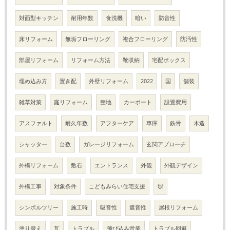
対面型キッチン
耐用年数
食洗機
暗い
防音性
床リフォーム
無垢フローリング
複合フローリング
防汚性
部屋リフォーム
リフォーム方法
靴収納
宅配ボックス
埋め込み方
置き配
外壁リフォーム
2022
国
舗装
雑草対策
庭リフォーム
整地
カーポート
設置費用
アスファルト
耐久年数
アフターケア
車庫
鉄骨
木造
シャッター
台数
ガレージリフォーム
玄関アプローチ
外構リフォーム
敷石
エントランス
外観
外観デザイン
外構工事
対象条件
こどもみらい住宅支援
塀
シンボルツリー
施工時
吸音性
遮音性
屋根リフォーム
塗り替え
瓦
トラブル
飛び込み営業
トラブル回避