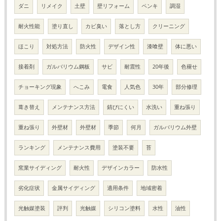
ダニ
リメイク
土壁
壁リフォーム
ペンキ
調湿
耐火性能
塗り直し
カビ臭い
落とし方
クリーニング
ほこり
対処方法
防火性
デザイン性
漆喰壁
体に悪い
接着剤
ガルバリウム鋼板
サビ
耐震性
20年後
色褪せ
チョーキング現象
へこみ
電食
人気色
30年
部分修理
葺き替え
メンテナンス方法
錆びにくい
水洗い
重ね張り
重ね張り
外壁材
外壁材
季節
何月
ガルバリウム外壁
ランキング
メンテナンス費用
塗装不要
苔
窯業サイディング
耐火性
デザインカラー
防水性
劣化症状
金属サイディング
適用条件
地域密着
光触媒塗装
評判
光触媒
シリコン塗料
水性
油性