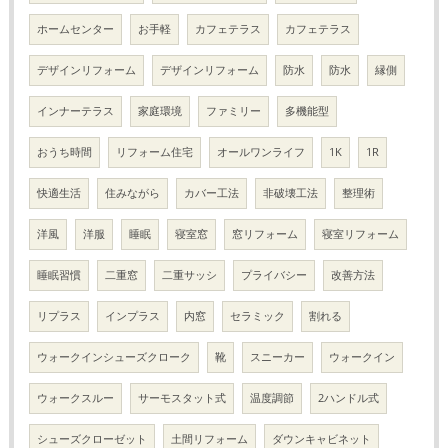
ホームセンター
お手軽
カフェテラス
カフェテラス
デザインリフォーム
デザインリフォーム
防水
防水
縁側
インナーテラス
家庭環境
ファミリー
多機能型
おうち時間
リフォーム住宅
オールワンライフ
1K
1R
快適生活
住みながら
カバー工法
非破壊工法
整理術
洋風
洋服
睡眠
寝室窓
窓リフォーム
寝室リフォーム
睡眠習慣
二重窓
二重サッシ
プライバシー
改善方法
リプラス
インプラス
内窓
セラミック
割れる
ウォークインシューズクローク
靴
スニーカー
ウォークイン
ウォークスルー
サーモスタット式
温度調節
2ハンドル式
シューズクローゼット
土間リフォーム
ダウンキャビネット