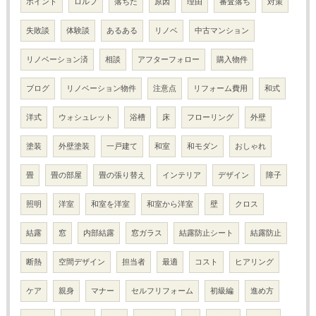
ポイント
ロルフ
落ちた
原因
理由
審査落ち
対策
失敗談
体験談
あるある
リノベ
中古マンション
リノベーション済
相談
アフターフォロー
購入物件
ブログ
リノベーション物件
注意点
リフォーム費用
和式
洋式
ウォシュレット
浴槽
床
フローリング
外壁
塗装
外壁塗装
一戸建て
和室
和モダン
おしゃれ
畳
畳の部屋
畳の張り替え
インテリア
デザイン
障子
照明
洋室
和室を洋室
和室から洋室
壁
クロス
結露
窓
内部結露
窓ガラス
結露防止シート
結露防止
断熱
空間デザイン
担当者
最適
コスト
ヒアリング
ケア
親身
マナー
セルフリフォーム
初級編
進め方