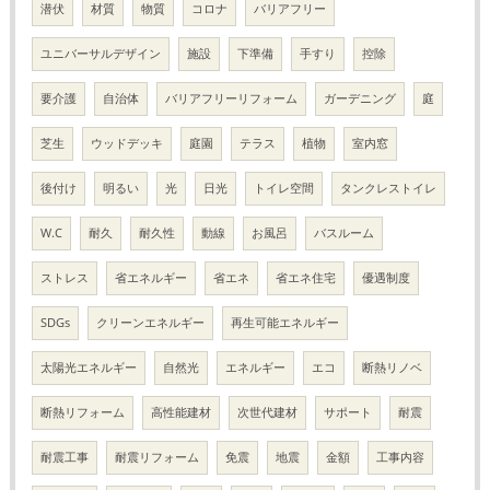
潜伏
材質
物質
コロナ
バリアフリー
ユニバーサルデザイン
施設
下準備
手すり
控除
要介護
自治体
バリアフリーリフォーム
ガーデニング
庭
芝生
ウッドデッキ
庭園
テラス
植物
室内窓
後付け
明るい
光
日光
トイレ空間
タンクレストイレ
W.C
耐久
耐久性
動線
お風呂
バスルーム
ストレス
省エネルギー
省エネ
省エネ住宅
優遇制度
SDGs
クリーンエネルギー
再生可能エネルギー
太陽光エネルギー
自然光
エネルギー
エコ
断熱リノベ
断熱リフォーム
高性能建材
次世代建材
サポート
耐震
耐震工事
耐震リフォーム
免震
地震
金額
工事内容