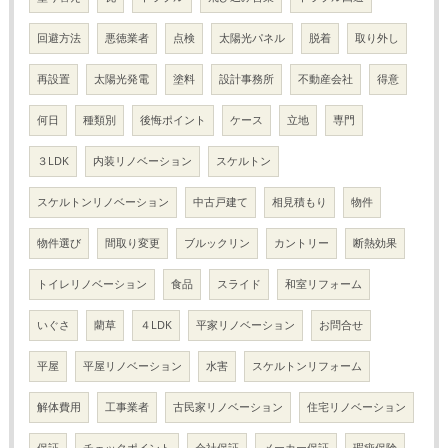
回避方法
悪徳業者
点検
太陽光パネル
脱着
取り外し
再設置
太陽光発電
塗料
設計事務所
不動産会社
得意
何日
種類別
後悔ポイント
ケース
立地
専門
３LDK
内装リノベーション
スケルトン
スケルトンリノベーション
中古戸建て
相見積もり
物件
物件選び
間取り変更
ブルックリン
カントリー
断熱効果
トイレリノベーション
食品
スライド
和室リフォーム
いぐさ
藺草
４LDK
平家リノベーション
お問合せ
平屋
平屋リノベーション
水害
スケルトンリフォーム
解体費用
工事業者
古民家リノベーション
住宅リノベーション
保証
チェックポイント
会社保証
メーカー保証
瑕疵保険