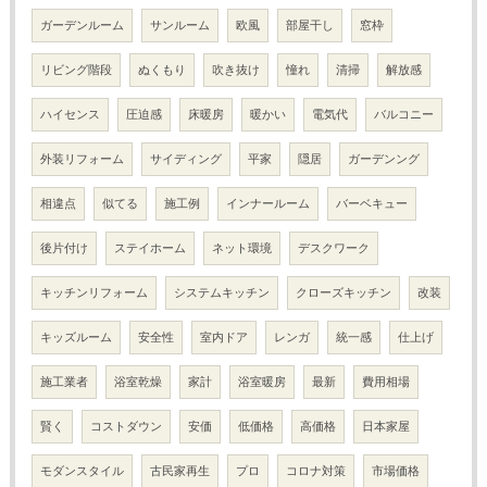
ガーデンルーム
サンルーム
欧風
部屋干し
窓枠
リビング階段
ぬくもり
吹き抜け
憧れ
清掃
解放感
ハイセンス
圧迫感
床暖房
暖かい
電気代
バルコニー
外装リフォーム
サイディング
平家
隠居
ガーデンング
相違点
似てる
施工例
インナールーム
バーベキュー
後片付け
ステイホーム
ネット環境
デスクワーク
キッチンリフォーム
システムキッチン
クローズキッチン
改装
キッズルーム
安全性
室内ドア
レンガ
統一感
仕上げ
施工業者
浴室乾燥
家計
浴室暖房
最新
費用相場
賢く
コストダウン
安価
低価格
高価格
日本家屋
モダンスタイル
古民家再生
プロ
コロナ対策
市場価格