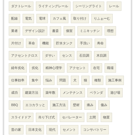
ダクトレール
ライティングレール
シーリングライト
レール
配線
電気
電球
カフェ風
取り付け
りふぉーむ
業者
デザイン設計
書斎
個室
ミニキッチン
理想
片付け
革命
機能
貯水タンク
手洗い
寿命
アクセントクロス
ダサい
センス
石目調
木目調
経年劣化
劣化
精神心理学
アクセント
在宅
職場
仕事効率
集中
悩み
問題
犬
猫
種類
施工事例
成功
建築方法
築年数
メンテナンス
ベランダ
遊び場
BBQ
エコカラッと
施工方法
壁材
痛み
傷み
スライドドア
吊り下げ式
セパレーター
土間
物置
昔の家
日本文化
現代
セメント
コンサバトリー