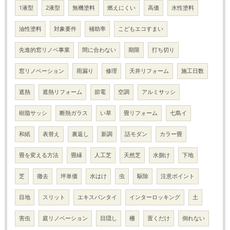
1液型
2液型
無機塗料
燃えにくい
高価
水性塗料
油性塗料
対象要件
補助率
こどもエコすまい
先進的窓リノベ事業
間に合わない
期限
打ち切り
窓リノベーション
雨漏り
修理
天井リフォーム
施工日数
遮熱
遮熱リフォーム
節電
空調
アルミサッシ
樹脂サッシ
断熱ガラス
い草
畳リフォーム
七島イ
和紙
表替え
裏返し
新調
話モダン
カラー畳
畳を変える方法
畳縁
人工芝
天然芝
水捌け
下地
芝
撤去
坪単価
水はけ
虫
駆除
注意ポイント
目地
スリット
エキスパンタイ
インターロッキング
土
害虫
庭リノベーション
目隠し
柵
置くだけ
倒れない