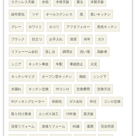
ステンレス天板
水垢
木材天板
腐る
木製天板
経年変化
ツヤ
オールステンレス
黒
黒いキッチン
グレー
ホワイト
ホコリ
アフタフォロー
黒色キッチン
ブラック
目立つ
お手入れ
清潔
何年
ガス
リフォーーム会社
流し台
調理台
洗い場
高齢者
シニア
キッチン事故
年配
事故防止
火災
キッチンサイズ
オープン型キッチン
相続
シンク下
水漏れ
キッチン交換
IHコンロ
交換費用
交換方法
IHクッキングヒーター
依頼先
ガス会社
外注
コンロ交換
取り付け業者
エンボス加工
10年後
黒天板
浴室リフォーム
老後リフォーム
60歳
還暦
完全同居