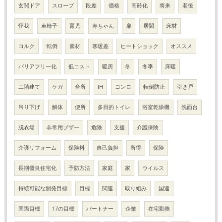
玄関ドア
スロープ
段差
価格
高齢化
将来
老後
怪我
車椅子
育児
赤ちゃん
扉
居間
床材
コルク
転倒
素材
寒暖差
ヒートショック
オススメ
バリアフリー化
低コスト
暖房
冬
冬季
床暖
二階建て
ケガ
台所
IH
コンロ
転倒防止
引き戸
吊り下げ
解体
便所
多目的トイレ
浴室乾燥機
洗面台
脱衣場
非常用ブザー
危険
支援
介護保険
介護リフォーム
保険料
自己負担
所得
保険
長期優良住宅化
予防方法
家庭
家
ウイルス
持続可能な開発目標
目標
関連
取り組み
国連
国際目標
17の目標
パートナー
企業
在宅勤務