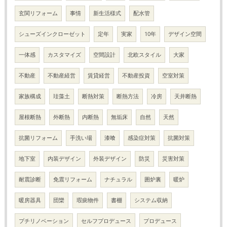
玄関リフォーム
事情
新生活様式
配水管
シューズインクローゼット
定年
実家
10年
デザイン空間
一体感
カスタマイズ
空間設計
北欧スタイル
大家
不動産
不動産経営
賃貸経営
不動産投資
空室対策
家族構成
珪藻土
断熱対策
断熱方法
冷房
天井断熱
屋根断熱
外断熱
内断熱
無垢床
自然
天然
抗菌リフォーム
手洗い場
漆喰
感染症対策
抗菌対策
地下室
内装デザイン
外装デザイン
防災
災害対策
耐震診断
免震リフォーム
ナチュラル
囲炉裏
暖炉
暖房器具
団欒
瑕疵物件
書棚
システム収納
プチリノベーション
セルフプロデュース
プロデュース