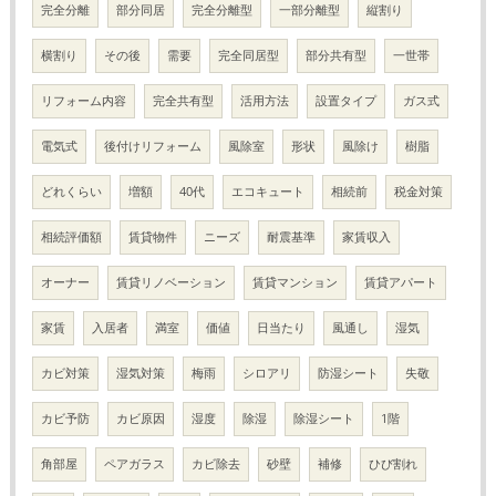
完全分離
部分同居
完全分離型
一部分離型
縦割り
横割り
その後
需要
完全同居型
部分共有型
一世帯
リフォーム内容
完全共有型
活用方法
設置タイプ
ガス式
電気式
後付けリフォーム
風除室
形状
風除け
樹脂
どれくらい
増額
40代
エコキュート
相続前
税金対策
相続評価額
賃貸物件
ニーズ
耐震基準
家賃収入
オーナー
賃貸リノベーション
賃貸マンション
賃貸アパート
家賃
入居者
満室
価値
日当たり
風通し
湿気
カビ対策
湿気対策
梅雨
シロアリ
防湿シート
失敬
カビ予防
カビ原因
湿度
除湿
除湿シート
1階
角部屋
ペアガラス
カビ除去
砂壁
補修
ひび割れ