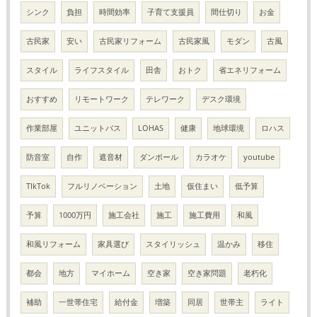
シンク
負担
時間効率
子育て支援員
間仕切り
お金
古民家
安い
古民家リフォーム
古民家風
モダン
古風
スタイル
ライフスタイル
田舎
おトク
省エネリフォーム
おすすめ
リモートワーク
テレワーク
デスク環境
作業部屋
ユニットバス
LOHAS
健康
地球環境
ロハス
防音室
自作
遮音材
ダンボール
カラオケ
youtube
TIkTok
フルリノベーション
土地
仮住まい
低予算
予算
1000万円
施工会社
施工
施工費用
和風
和風リフォーム
家具選び
スタイリッシュ
温かみ
移住
都会
地方
マイホーム
空き家
空き家問題
老朽化
補助
一世帯住宅
給付金
増築
同居
世帯主
ライト