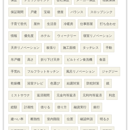
保証期間
戸建
宝箱
便座
バランス
スロップシンク
子育て世代
屋外
生活音
冷暖房
仕事部屋
打ち合わせ
情報
優先度
ホテル
ウィークリー
寝室リノベーション
天井リノベーション
板張り
施工面積
タッチレス
手動
吊戸棚
高さ
折り下げ天井
ビルトイン食洗機
食器
手荒れ
フルフラットキッチン
風呂リノベーション
ジャグジー
乾燥機
浴室テレビ
色選び
結露対策
防犯対策
鏡
ミストサウナ
返済期間
元金均等返済
元利均等返済
利息
総額
計画性
借りる
借り方
融資実行
銀行
建ぺい率
断熱性
室内階段
位置
確認申請
明るさ