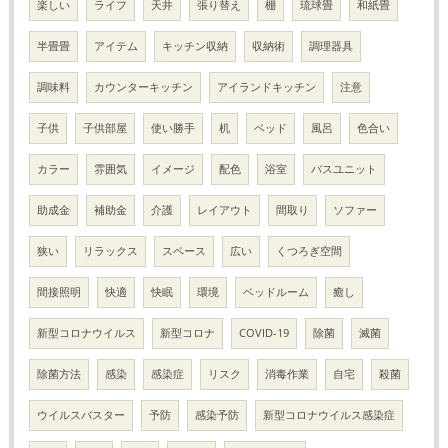
楽しい
ライフ
天井
張り替え
棚
琉球畳
和紙畳
半畳畳
アイテム
キッチン収納
収納術
調理器具
調味料
カウンターキッチン
アイランドキッチン
注意
子供
子供部屋
使い勝手
机
ベッド
風呂
色合い
カラー
雰囲気
イメージ
配色
浴室
バスユニット
助成金
補助金
介護
レイアウト
間取り
ソファー
狭い
リラックス
スペース
広い
くつろぎ空間
間接照明
快適
快眠
環境
ベッドルーム
癒し
新型コロナウイルス
新型コロナ
COVID-19
除菌
滅菌
除菌方法
感染
感染症
リスク
消毒作業
自宅
殺菌
ウイルスバスター
予防
感染予防
新型コロナウイルス感染症