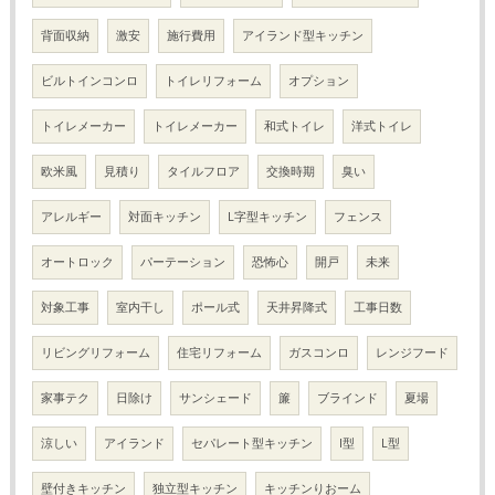
背面収納
激安
施行費用
アイランド型キッチン
ビルトインコンロ
トイレリフォーム
オプション
トイレメーカー
トイレメーカー
和式トイレ
洋式トイレ
欧米風
見積り
タイルフロア
交換時期
臭い
アレルギー
対面キッチン
L字型キッチン
フェンス
オートロック
パーテーション
恐怖心
開戸
未来
対象工事
室内干し
ポール式
天井昇降式
工事日数
リビングリフォーム
住宅リフォーム
ガスコンロ
レンジフード
家事テク
日除け
サンシェード
簾
ブラインド
夏場
涼しい
アイランド
セパレート型キッチン
I型
L型
壁付きキッチン
独立型キッチン
キッチンりおーム