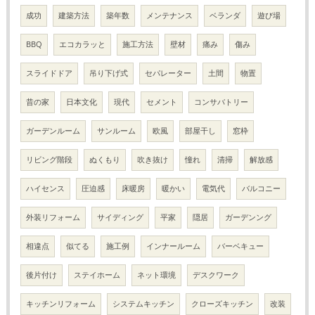
成功
建築方法
築年数
メンテナンス
ベランダ
遊び場
BBQ
エコカラッと
施工方法
壁材
痛み
傷み
スライドドア
吊り下げ式
セパレーター
土間
物置
昔の家
日本文化
現代
セメント
コンサバトリー
ガーデンルーム
サンルーム
欧風
部屋干し
窓枠
リビング階段
ぬくもり
吹き抜け
憧れ
清掃
解放感
ハイセンス
圧迫感
床暖房
暖かい
電気代
バルコニー
外装リフォーム
サイディング
平家
隠居
ガーデンング
相違点
似てる
施工例
インナールーム
バーベキュー
後片付け
ステイホーム
ネット環境
デスクワーク
キッチンリフォーム
システムキッチン
クローズキッチン
改装