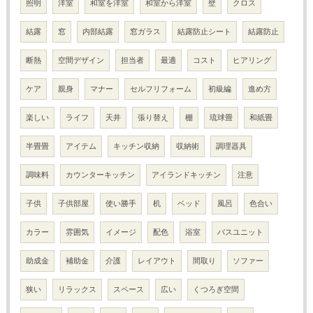
照明
洋室
和室を洋室
和室から洋室
壁
クロス
結露
窓
内部結露
窓ガラス
結露防止シート
結露防止
断熱
空間デザイン
担当者
最適
コスト
ヒアリング
ケア
親身
マナー
セルフリフォーム
初級編
進め方
楽しい
ライフ
天井
張り替え
棚
琉球畳
和紙畳
半畳畳
アイテム
キッチン収納
収納術
調理器具
調味料
カウンターキッチン
アイランドキッチン
注意
子供
子供部屋
使い勝手
机
ベッド
風呂
色合い
カラー
雰囲気
イメージ
配色
浴室
バスユニット
助成金
補助金
介護
レイアウト
間取り
ソファー
狭い
リラックス
スペース
広い
くつろぎ空間