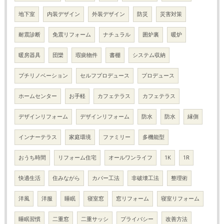
地下室
内装デザイン
外装デザイン
防災
災害対策
耐震診断
免震リフォーム
ナチュラル
囲炉裏
暖炉
暖房器具
団欒
瑕疵物件
書棚
システム収納
プチリノベーション
セルフプロデュース
プロデュース
ホームセンター
お手軽
カフェテラス
カフェテラス
デザインリフォーム
デザインリフォーム
防水
防水
縁側
インナーテラス
家庭環境
ファミリー
多機能型
おうち時間
リフォーム住宅
オールワンライフ
1K
1R
快適生活
住みながら
カバー工法
非破壊工法
整理術
洋風
洋服
睡眠
寝室窓
窓リフォーム
寝室リフォーム
睡眠習慣
二重窓
二重サッシ
プライバシー
改善方法