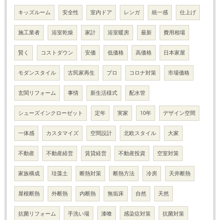
キッズルーム
安全性
室内ドア
レンガ
統一感
仕上げ
施工業者
浴室乾燥
家計
浴室暖房
最新
費用相場
賢く
コストダウン
安価
低価格
高価格
日本家屋
モダンスタイル
古民家再生
プロ
コロナ対策
市場価格
玄関リフォーム
事情
新生活様式
配水管
シューズインクローゼット
定年
実家
10年
デザイン空間
一体感
カスタマイズ
空間設計
北欧スタイル
大家
不動産
不動産経営
賃貸経営
不動産投資
空室対策
家族構成
珪藻土
断熱対策
断熱方法
冷房
天井断熱
屋根断熱
外断熱
内断熱
無垢床
自然
天然
抗菌リフォーム
手洗い場
漆喰
感染症対策
抗菌対策