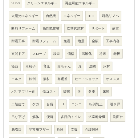
SDGs
クリーンエネルギー
再生可能エネルギー
太陽光エネルギー
自然光
エネルギー
エコ
断熱リノベ
断熱リフォーム
高性能建材
次世代建材
サポート
耐震
耐震工事
耐震リフォーム
免震
地震
金額
工事内容
玄関ドア
スロープ
段差
価格
高齢化
将来
老後
怪我
車椅子
育児
赤ちゃん
扉
居間
床材
コルク
転倒
素材
寒暖差
ヒートショック
オススメ
バリアフリー化
低コスト
暖房
冬
冬季
床暖
二階建て
ケガ
台所
IH
コンロ
転倒防止
引き戸
吊り下げ
解体
便所
多目的トイレ
浴室乾燥機
洗面台
脱衣場
非常用ブザー
危険
支援
介護保険