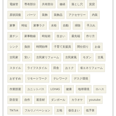
電線管
専有部分
共有部分
修繕
落とし穴
賃貸
原状回復
パーツ
装飾
装飾品
アクセサリー
内装
家事
時短
家事ラク
水栓
自動
掃除
手入れ
楽チン
家事動線
時短術
住まい
最先端
作り方
シンク
負担
時間効率
子育て支援員
間仕切り
お金
古民家
安い
古民家リフォーム
古民家風
モダン
古風
スタイル
ライフスタイル
田舎
おトク
省エネリフォーム
おすすめ
リモートワーク
テレワーク
デスク環境
作業部屋
ユニットバス
LOHAS
健康
地球環境
ロハス
防音室
自作
遮音材
ダンボール
カラオケ
youtube
TIkTok
フルリノベーション
土地
仮住まい
低予算