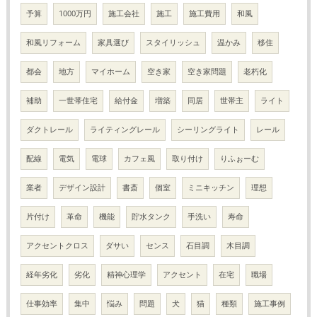
予算
1000万円
施工会社
施工
施工費用
和風
和風リフォーム
家具選び
スタイリッシュ
温かみ
移住
都会
地方
マイホーム
空き家
空き家問題
老朽化
補助
一世帯住宅
給付金
増築
同居
世帯主
ライト
ダクトレール
ライティングレール
シーリングライト
レール
配線
電気
電球
カフェ風
取り付け
りふぉーむ
業者
デザイン設計
書斎
個室
ミニキッチン
理想
片付け
革命
機能
貯水タンク
手洗い
寿命
アクセントクロス
ダサい
センス
石目調
木目調
経年劣化
劣化
精神心理学
アクセント
在宅
職場
仕事効率
集中
悩み
問題
犬
猫
種類
施工事例