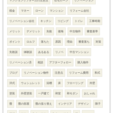
マンションリフォームの注意点
住宅ローン
リノベーション
税金
マネー
ローン
マンション
リフォーム会社
リノベーション会社
キッチン
リビング
トイレ
工事時期
メリット
デメリット
失敗
後悔
中古物件
審査基準
ポイント
ロルフ
落ちた
原因
理由
審査落ち
対策
失敗談
体験談
あるある
リノベ
中古マンション
リノベーション済
相談
アフターフォロー
購入物件
ブログ
リノベーション物件
注意点
リフォーム費用
和式
洋式
ウォシュレット
浴槽
床
フローリング
外壁
塗装
外壁塗装
一戸建て
和室
和モダン
おしゃれ
畳
畳の部屋
畳の張り替え
インテリア
デザイン
障子