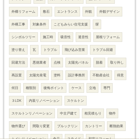
外構リフォーム
敷石
エントランス
外観
外観デザイン
外構工事
対象条件
こどもみらい住宅支援
塀
シンボルツリー
施工時
吸音性
遮音性
屋根リフォーム
塗り替え
瓦
トラブル
飛び込み営業
トラブル回避
回避方法
悪徳業者
点検
太陽光パネル
脱着
取り外し
再設置
太陽光発電
塗料
設計事務所
不動産会社
得意
何日
種類別
後悔ポイント
ケース
立地
専門
３LDK
内装リノベーション
スケルトン
スケルトンリノベーション
中古戸建て
相見積もり
物件
物件選び
間取り変更
ブルックリン
カントリー
断熱効果
トイレリノベーション
食品
スライド
和室リフォーム