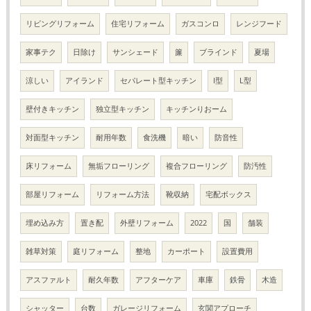
リビングリフォーム
住宅リフォーム
ガスコンロ
レンジフード
家事テク
日除け
サンシェード
簾
ブラインド
夏場
涼しい
アイランド
セパレート型キッチン
I型
L型
壁付きキッチン
独立型キッチン
キッチンりおーム
対面型キッチン
耐用年数
食洗機
暗い
防音性
床リフォーム
無垢フローリング
複合フローリング
防汚性
部屋リフォーム
リフォーム方法
靴収納
宅配ボックス
埋め込み方
置き配
外壁リフォーム
2022
国
舗装
雑草対策
庭リフォーム
整地
カーポート
設置費用
アスファルト
耐久年数
アフターケア
車庫
鉄骨
木造
シャッター
台数
ガレージリフォーム
玄関アプローチ