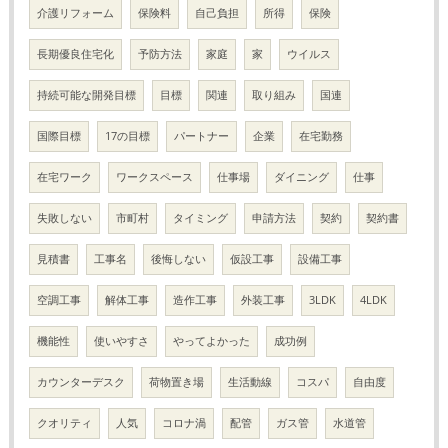
介護リフォーム
保険料
自己負担
所得
保険
長期優良住宅化
予防方法
家庭
家
ウイルス
持続可能な開発目標
目標
関連
取り組み
国連
国際目標
17の目標
パートナー
企業
在宅勤務
在宅ワーク
ワークスペース
仕事場
ダイニング
仕事
失敗しない
市町村
タイミング
申請方法
契約
契約書
見積書
工事名
後悔しない
仮設工事
設備工事
空調工事
解体工事
造作工事
外装工事
3LDK
4LDK
機能性
使いやすさ
やってよかった
成功例
カウンターデスク
荷物置き場
生活動線
コスパ
自由度
クオリティ
人気
コロナ渦
配管
ガス管
水道管