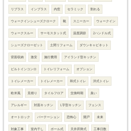
リプラス
インプラス
内窓
セラミック
割れる
ウォークインシューズクローク
靴
スニーカー
ウォークイン
ウォークスルー
サーモスタット式
温度調節
2ハンドル式
シューズクローゼット
土間リフォーム
ダウンキャビネット
背面収納
激安
施行費用
アイランド型キッチン
ビルトインコンロ
トイレリフォーム
オプション
トイレメーカー
トイレメーカー
和式トイレ
洋式トイレ
欧米風
見積り
タイルフロア
交換時期
臭い
アレルギー
対面キッチン
L字型キッチン
フェンス
オートロック
パーテーション
恐怖心
開戸
未来
対象工事
室内干し
ポール式
天井昇降式
工事日数