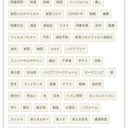
間接照明
快適
快眠
環境
ベッドルーム
癒し
新型コロナウイルス
新型コロナ
COVID-19
除菌
滅菌
除菌方法
感染
感染症
リスク
消毒作業
自宅
殺菌
ウイルスバスター
予防
感染予防
新型コロナウイルス感染症
潜伏
材質
物質
コロナ
バリアフリー
ユニバーサルデザイン
施設
下準備
手すり
控除
要介護
自治体
バリアフリーリフォーム
ガーデニング
庭
芝生
ウッドデッキ
庭園
テラス
植物
室内窓
後付け
明るい
光
日光
トイレ空間
タンクレストイレ
W.C
耐久
耐久性
動線
お風呂
バスルーム
ストレス
省エネルギー
省エネ
省エネ住宅
優遇制度