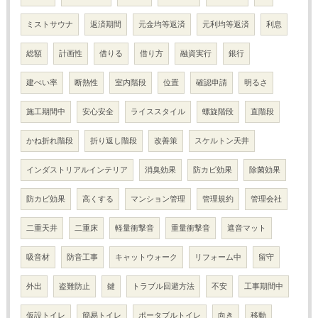
ミストサウナ
返済期間
元金均等返済
元利均等返済
利息
総額
計画性
借りる
借り方
融資実行
銀行
建ぺい率
断熱性
室内階段
位置
確認申請
明るさ
施工期間中
安心安全
ライススタイル
螺旋階段
直階段
かね折れ階段
折り返し階段
改善策
スケルトン天井
インダストリアルインテリア
消臭効果
防カビ効果
除菌効果
防カビ効果
高くする
マンション管理
管理規約
管理会社
二重天井
二重床
軽量衝撃音
重量衝撃音
遮音マット
吸音材
防音工事
キャットウォーク
リフォーム中
留守
外出
盗難防止
鍵
トラブル回避方法
不安
工事期間中
仮設トイレ
簡易トイレ
ポータブルトイレ
向き
移動