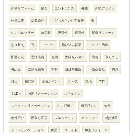
外構リフォーム
敷石
エントランス
外観
外観デザイン
外構工事
対象条件
こどもみらい住宅支援
塀
シンボルツリー
施工時
吸音性
遮音性
屋根リフォーム
塗り替え
瓦
トラブル
飛び込み営業
トラブル回避
回避方法
悪徳業者
点検
太陽光パネル
脱着
取り外し
再設置
太陽光発電
塗料
設計事務所
不動産会社
得意
何日
種類別
後悔ポイント
ケース
立地
専門
３LDK
内装リノベーション
スケルトン
スケルトンリノベーション
中古戸建て
相見積もり
物件
物件選び
間取り変更
ブルックリン
カントリー
断熱効果
トイレリノベーション
食品
スライド
和室リフォーム