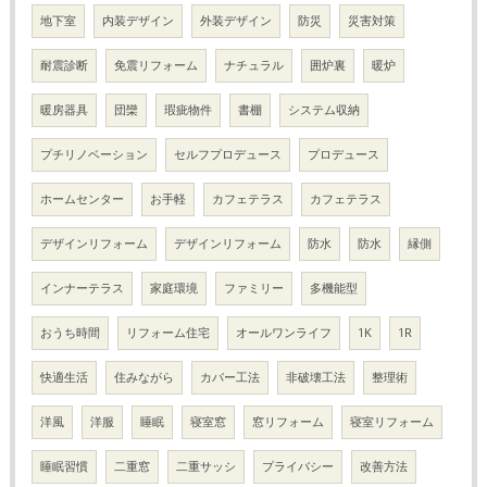
地下室
内装デザイン
外装デザイン
防災
災害対策
耐震診断
免震リフォーム
ナチュラル
囲炉裏
暖炉
暖房器具
団欒
瑕疵物件
書棚
システム収納
プチリノベーション
セルフプロデュース
プロデュース
ホームセンター
お手軽
カフェテラス
カフェテラス
デザインリフォーム
デザインリフォーム
防水
防水
縁側
インナーテラス
家庭環境
ファミリー
多機能型
おうち時間
リフォーム住宅
オールワンライフ
1K
1R
快適生活
住みながら
カバー工法
非破壊工法
整理術
洋風
洋服
睡眠
寝室窓
窓リフォーム
寝室リフォーム
睡眠習慣
二重窓
二重サッシ
プライバシー
改善方法