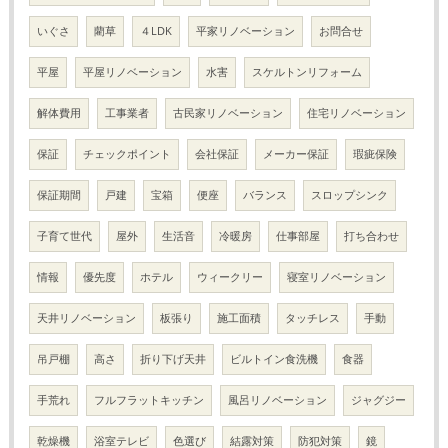
いぐさ
藺草
４LDK
平家リノベーション
お問合せ
平屋
平屋リノベーション
水害
スケルトンリフォーム
解体費用
工事業者
古民家リノベーション
住宅リノベーション
保証
チェックポイント
会社保証
メーカー保証
瑕疵保険
保証期間
戸建
宝箱
便座
バランス
スロップシンク
子育て世代
屋外
生活音
冷暖房
仕事部屋
打ち合わせ
情報
優先度
ホテル
ウィークリー
寝室リノベーション
天井リノベーション
板張り
施工面積
タッチレス
手動
吊戸棚
高さ
折り下げ天井
ビルトイン食洗機
食器
手荒れ
フルフラットキッチン
風呂リノベーション
ジャグジー
乾燥機
浴室テレビ
色選び
結露対策
防犯対策
鏡