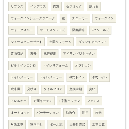
リプラス
インプラス
内窓
セラミック
割れる
ウォークインシューズクローク
靴
スニーカー
ウォークイン
ウォークスルー
サーモスタット式
温度調節
2ハンドル式
シューズクローゼット
土間リフォーム
ダウンキャビネット
背面収納
激安
施行費用
アイランド型キッチン
ビルトインコンロ
トイレリフォーム
オプション
トイレメーカー
トイレメーカー
和式トイレ
洋式トイレ
欧米風
見積り
タイルフロア
交換時期
臭い
アレルギー
対面キッチン
L字型キッチン
フェンス
オートロック
パーテーション
恐怖心
開戸
未来
対象工事
室内干し
ポール式
天井昇降式
工事日数