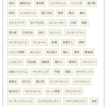
成功
建築方法
築年数
メンテナンス
ベランダ
遊び場
BBQ
エコカラッと
施工方法
壁材
痛み
傷み
スライドドア
吊り下げ式
セパレーター
土間
物置
昔の家
日本文化
現代
セメント
コンサバトリー
ガーデンルーム
サンルーム
欧風
部屋干し
窓枠
リビング階段
ぬくもり
吹き抜け
憧れ
清掃
解放感
ハイセンス
圧迫感
床暖房
暖かい
電気代
バルコニー
外装リフォーム
サイディング
平家
隠居
ガーデンング
相違点
似てる
施工例
インナールーム
バーベキュー
後片付け
ステイホーム
ネット環境
デスクワーク
キッチンリフォーム
システムキッチン
クローズキッチン
改装