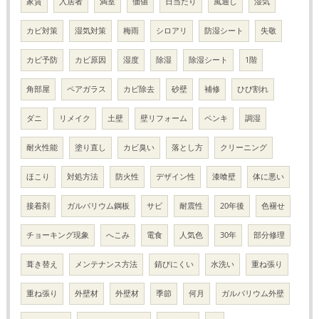
家賃
入居者
満室
価値
日当たり
風通し
湿気
カビ対策
湿気対策
梅雨
シロアリ
防湿シート
失敬
カビ予防
カビ原因
湿度
除湿
除湿シート
1階
角部屋
ペアガラス
カビ除去
砂壁
補修
ひび割れ
ダニ
リメイク
土壁
壁リフォーム
ペンキ
調湿
耐火性能
塗り直し
カビ臭い
落とし方
クリーニング
ほこり
対処方法
防火性
デザイン性
漆喰壁
体に悪い
接着剤
ガルバリウム鋼板
サビ
耐震性
20年後
色褪せ
チョーキング現象
へこみ
電食
人気色
30年
部分修理
葺き替え
メンテナンス方法
錆びにくい
水洗い
重ね張り
重ね張り
外壁材
外壁材
季節
何月
ガルバリウム外壁