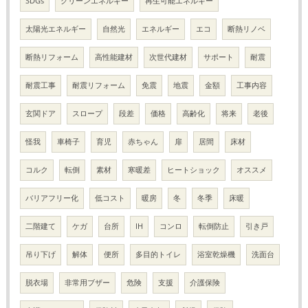
SDGs
クリーンエネルギー
再生可能エネルギー
太陽光エネルギー
自然光
エネルギー
エコ
断熱リノベ
断熱リフォーム
高性能建材
次世代建材
サポート
耐震
耐震工事
耐震リフォーム
免震
地震
金額
工事内容
玄関ドア
スロープ
段差
価格
高齢化
将来
老後
怪我
車椅子
育児
赤ちゃん
扉
居間
床材
コルク
転倒
素材
寒暖差
ヒートショック
オススメ
バリアフリー化
低コスト
暖房
冬
冬季
床暖
二階建て
ケガ
台所
IH
コンロ
転倒防止
引き戸
吊り下げ
解体
便所
多目的トイレ
浴室乾燥機
洗面台
脱衣場
非常用ブザー
危険
支援
介護保険