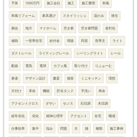
予算
1000万円
施工会社
施工
施工費用
和風
和風リフォーム
家具選び
スタイリッシュ
温かみ
移住
都会
地方
マイホーム
空き家
空き家問題
老朽化
補助
一世帯住宅
給付金
増築
同居
世帯主
ライト
ダクトレール
ライティングレール
シーリングライト
レール
配線
電気
電球
カフェ風
取り付け
りふぉーむ
業者
デザイン設計
書斎
個室
ミニキッチン
理想
片付け
革命
機能
貯水タンク
手洗い
寿命
アクセントクロス
ダサい
センス
石目調
木目調
経年劣化
劣化
精神心理学
アクセント
在宅
職場
仕事効率
集中
悩み
問題
犬
猫
種類
施工事例