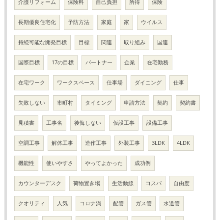
介護リフォーム
保険料
自己負担
所得
保険
長期優良住宅化
予防方法
家庭
家
ウイルス
持続可能な開発目標
目標
関連
取り組み
国連
国際目標
17の目標
パートナー
企業
在宅勤務
在宅ワーク
ワークスペース
仕事場
ダイニング
仕事
失敗しない
市町村
タイミング
申請方法
契約
契約書
見積書
工事名
後悔しない
仮設工事
設備工事
空調工事
解体工事
造作工事
外装工事
3LDK
4LDK
機能性
使いやすさ
やってよかった
成功例
カウンターデスク
荷物置き場
生活動線
コスパ
自由度
クオリティ
人気
コロナ渦
配管
ガス管
水道管