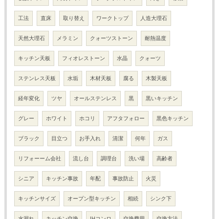
工法
直床
取り替え
ワークトップ
人造大理石
天然大理石
メラミン
クォーツストーン
耐熱温度
キッチン天板
フィオレストーン
水晶
クォーツ
ステンレス天板
水垢
木材天板
腐る
木製天板
経年変化
ツヤ
オールステンレス
黒
黒いキッチン
グレー
ホワイト
ホコリ
アフタフォロー
黒色キッチン
ブラック
目立つ
お手入れ
清潔
何年
ガス
リフォーーム会社
流し台
調理台
洗い場
高齢者
シニア
キッチン事故
年配
事故防止
火災
キッチンサイズ
オープン型キッチン
相続
シンク下
水漏れ
キッチン交換
IHコンロ
交換費用
交換方法