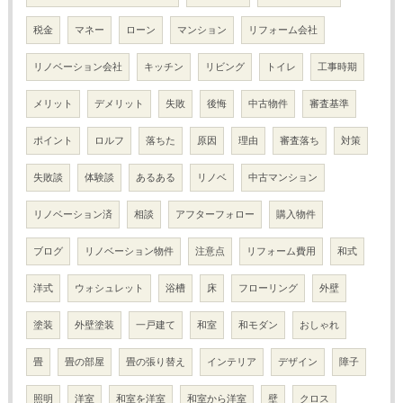
税金
マネー
ローン
マンション
リフォーム会社
リノベーション会社
キッチン
リビング
トイレ
工事時期
メリット
デメリット
失敗
後悔
中古物件
審査基準
ポイント
ロルフ
落ちた
原因
理由
審査落ち
対策
失敗談
体験談
あるある
リノベ
中古マンション
リノベーション済
相談
アフターフォロー
購入物件
ブログ
リノベーション物件
注意点
リフォーム費用
和式
洋式
ウォシュレット
浴槽
床
フローリング
外壁
塗装
外壁塗装
一戸建て
和室
和モダン
おしゃれ
畳
畳の部屋
畳の張り替え
インテリア
デザイン
障子
照明
洋室
和室を洋室
和室から洋室
壁
クロス