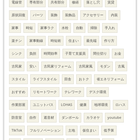
電線管
専有部分
共有部分
修繕
落とし穴
賃貸
原状回復
パーツ
装飾
装飾品
アクセサリー
内装
家事
時短
家事ラク
水栓
自動
掃除
手入れ
楽チン
家事動線
時短術
住まい
最先端
作り方
シンク
負担
時間効率
子育て支援員
間仕切り
お金
古民家
安い
古民家リフォーム
古民家風
モダン
古風
スタイル
ライフスタイル
田舎
おトク
省エネリフォーム
おすすめ
リモートワーク
テレワーク
デスク環境
作業部屋
ユニットバス
LOHAS
健康
地球環境
ロハス
防音室
自作
遮音材
ダンボール
カラオケ
youtube
TIkTok
フルリノベーション
土地
仮住まい
低予算