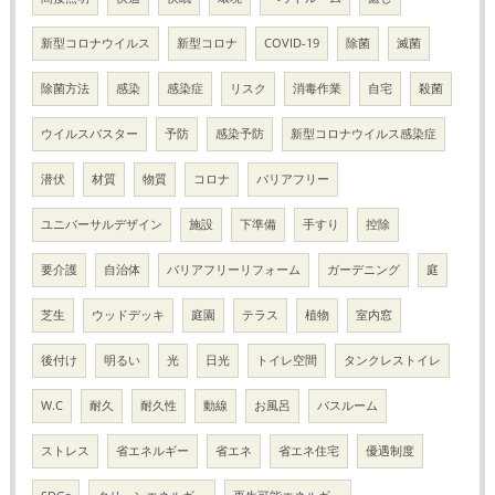
新型コロナウイルス
新型コロナ
COVID-19
除菌
滅菌
除菌方法
感染
感染症
リスク
消毒作業
自宅
殺菌
ウイルスバスター
予防
感染予防
新型コロナウイルス感染症
潜伏
材質
物質
コロナ
バリアフリー
ユニバーサルデザイン
施設
下準備
手すり
控除
要介護
自治体
バリアフリーリフォーム
ガーデニング
庭
芝生
ウッドデッキ
庭園
テラス
植物
室内窓
後付け
明るい
光
日光
トイレ空間
タンクレストイレ
W.C
耐久
耐久性
動線
お風呂
バスルーム
ストレス
省エネルギー
省エネ
省エネ住宅
優遇制度