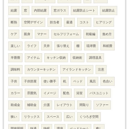
結露
窓
内部結露
窓ガラス
結露防止シート
結露防止
断熱
空間デザイン
担当者
最適
コスト
ヒアリング
ケア
親身
マナー
セルフリフォーム
初級編
進め方
楽しい
ライフ
天井
張り替え
棚
琉球畳
和紙畳
半畳畳
アイテム
キッチン収納
収納術
調理器具
調味料
カウンターキッチン
アイランドキッチン
注意
子供
子供部屋
使い勝手
机
ベッド
風呂
色合い
カラー
雰囲気
イメージ
配色
浴室
バスユニット
助成金
補助金
介護
レイアウト
間取り
ソファー
狭い
リラックス
スペース
広い
くつろぎ空間
間接照明
快適
快眠
環境
ベッドルーム
癒し