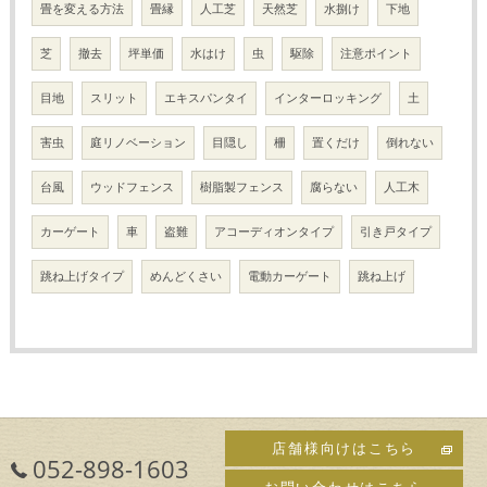
畳を変える方法
畳縁
人工芝
天然芝
水捌け
下地
芝
撤去
坪単価
水はけ
虫
駆除
注意ポイント
目地
スリット
エキスパンタイ
インターロッキング
土
害虫
庭リノベーション
目隠し
柵
置くだけ
倒れない
台風
ウッドフェンス
樹脂製フェンス
腐らない
人工木
カーゲート
車
盗難
アコーディオンタイプ
引き戸タイプ
跳ね上げタイプ
めんどくさい
電動カーゲート
跳ね上げ
店舗様向けはこちら
052-898-1603