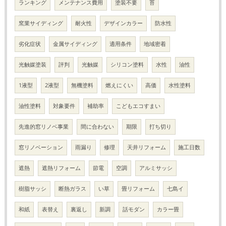
ランキング
メンテナンス費用
塗装不要
苔
窯業サイディング
耐火性
デザインカラー
防水性
劣化症状
金属サイディング
適用条件
地域密着
光触媒塗装
評判
光触媒
シリコン塗料
水性
油性
1液型
2液型
無機塗料
燃えにくい
高価
水性塗料
油性塗料
対象要件
補助率
こどもエコすまい
先進的窓リノベ事業
間に合わない
期限
打ち切り
窓リノベーション
雨漏り
修理
天井リフォーム
施工日数
遮熱
遮熱リフォーム
節電
空調
アルミサッシ
樹脂サッシ
断熱ガラス
い草
畳リフォーム
七島イ
和紙
表替え
裏返し
新調
話モダン
カラー畳