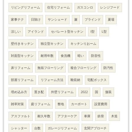
リビングリフォーム
住宅リフォーム
ガスコンロ
レンジフード
家事テク
日除け
サンシェード
簾
ブラインド
夏場
涼しい
アイランド
セパレート型キッチン
I型
L型
壁付きキッチン
独立型キッチン
キッチンりおーム
対面型キッチン
耐用年数
食洗機
暗い
防音性
床リフォーム
無垢フローリング
複合フローリング
防汚性
部屋リフォーム
リフォーム方法
靴収納
宅配ボックス
埋め込み方
置き配
外壁リフォーム
2022
国
舗装
雑草対策
庭リフォーム
整地
カーポート
設置費用
アスファルト
耐久年数
アフターケア
車庫
鉄骨
木造
シャッター
台数
ガレージリフォーム
玄関アプローチ