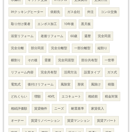
IHクッキングヒーター
依頼先
ガス会社
外注
コンロ交換
取り付け業者
エンボス加工
10年後
黒天板
浴室リフォーム
老後リフォーム
60歳
還暦
完全同居
完全分離
部分同居
完全分離型
一部分離型
縦割り
横割り
その後
需要
完全同居型
部分共有型
一世帯
リフォーム内容
完全共有型
活用方法
設置タイプ
ガス式
電気式
後付けリフォーム
風除室
形状
風除け
樹脂
どれくらい
増額
40代
エコキュート
相続前
税金対策
相続評価額
賃貸物件
ニーズ
耐震基準
家賃収入
オーナー
賃貸リノベーション
賃貸マンション
賃貸アパート