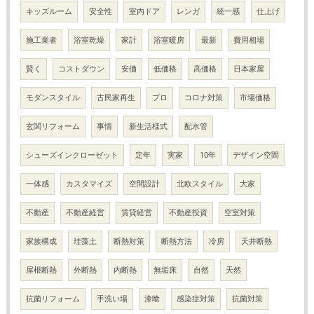
キッズルーム
安全性
室内ドア
レンガ
統一感
仕上げ
施工業者
浴室乾燥
家計
浴室暖房
最新
費用相場
賢く
コストダウン
安価
低価格
高価格
日本家屋
モダンスタイル
古民家再生
プロ
コロナ対策
市場価格
玄関リフォーム
事情
新生活様式
配水管
シューズインクローゼット
定年
実家
10年
デザイン空間
一体感
カスタマイズ
空間設計
北欧スタイル
大家
不動産
不動産経営
賃貸経営
不動産投資
空室対策
家族構成
珪藻土
断熱対策
断熱方法
冷房
天井断熱
屋根断熱
外断熱
内断熱
無垢床
自然
天然
抗菌リフォーム
手洗い場
漆喰
感染症対策
抗菌対策