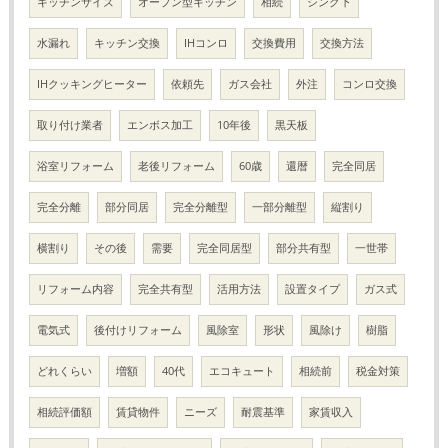
キッチンサイズ
オープン型キッチン
相続
シンク下
水漏れ
キッチン交換
IHコンロ
交換費用
交換方法
IHクッキングヒーター
依頼先
ガス会社
外注
コンロ交換
取り付け業者
エンボス加工
10年後
黒天板
浴室リフォーム
老後リフォーム
60歳
還暦
完全同居
完全分離
部分同居
完全分離型
一部分離型
縦割り
横割り
その後
需要
完全同居型
部分共有型
一世帯
リフォーム内容
完全共有型
活用方法
設置タイプ
ガス式
電気式
後付けリフォーム
風除室
形状
風除け
樹脂
どれくらい
増額
40代
エコキュート
相続前
税金対策
相続評価額
賃貸物件
ニーズ
耐震基準
家賃収入