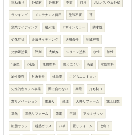
重ね張り
外壁材
外壁材
季節
何月
ガルバリウム外壁
ランキング
メンテナンス費用
塗装不要
苔
窯業サイディング
耐火性
デザインカラー
防水性
劣化症状
金属サイディング
適用条件
地域密着
光触媒塗装
評判
光触媒
シリコン塗料
水性
油性
1液型
2液型
無機塗料
燃えにくい
高価
水性塗料
油性塗料
対象要件
補助率
こどもエコすまい
先進的窓リノベ事業
間に合わない
期限
打ち切り
窓リノベーション
雨漏り
修理
天井リフォーム
施工日数
遮熱
遮熱リフォーム
節電
空調
アルミサッシ
樹脂サッシ
断熱ガラス
い草
畳リフォーム
七島イ