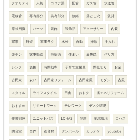
クオリティ
人気
コロナ渦
配管
ガス管
水道管
電線管
専有部分
共有部分
修繕
落とし穴
賃貸
原状回復
パーツ
装飾
装飾品
アクセサリー
内装
家事
時短
家事ラク
水栓
自動
掃除
手入れ
楽チン
家事動線
時短術
住まい
最先端
作り方
シンク
負担
時間効率
子育て支援員
間仕切り
お金
古民家
安い
古民家リフォーム
古民家風
モダン
古風
スタイル
ライフスタイル
田舎
おトク
省エネリフォーム
おすすめ
リモートワーク
テレワーク
デスク環境
作業部屋
ユニットバス
LOHAS
健康
地球環境
ロハス
防音室
自作
遮音材
ダンボール
カラオケ
youtube