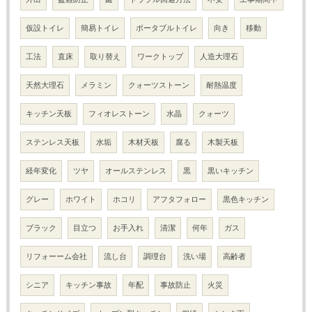
仮設トイレ
簡易トイレ
ポータブルトイレ
向き
移動
工法
直床
取り替え
ワークトップ
人造大理石
天然大理石
メラミン
クォーツストーン
耐熱温度
キッチン天板
フィオレストーン
水晶
クォーツ
ステンレス天板
水垢
木材天板
腐る
木製天板
経年変化
ツヤ
オールステンレス
黒
黒いキッチン
グレー
ホワイト
ホコリ
アフタフォロー
黒色キッチン
ブラック
目立つ
お手入れ
清潔
何年
ガス
リフォーーム会社
流し台
調理台
洗い場
高齢者
シニア
キッチン事故
年配
事故防止
火災