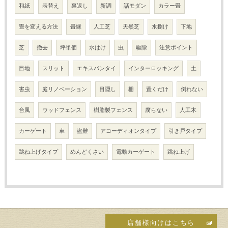
和紙
表替え
裏返し
新調
話モダン
カラー畳
畳を変える方法
畳縁
人工芝
天然芝
水捌け
下地
芝
撤去
坪単価
水はけ
虫
駆除
注意ポイント
目地
スリット
エキスパンタイ
インターロッキング
土
害虫
庭リノベーション
目隠し
柵
置くだけ
倒れない
台風
ウッドフェンス
樹脂製フェンス
腐らない
人工木
カーゲート
車
盗難
アコーディオンタイプ
引き戸タイプ
跳ね上げタイプ
めんどくさい
電動カーゲート
跳ね上げ
店舗様向けはこちら