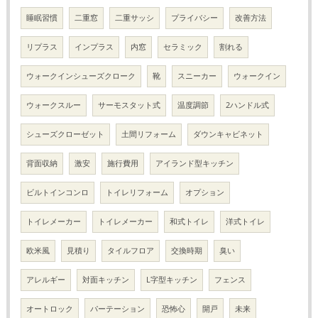
睡眠習慣
二重窓
二重サッシ
プライバシー
改善方法
リプラス
インプラス
内窓
セラミック
割れる
ウォークインシューズクローク
靴
スニーカー
ウォークイン
ウォークスルー
サーモスタット式
温度調節
2ハンドル式
シューズクローゼット
土間リフォーム
ダウンキャビネット
背面収納
激安
施行費用
アイランド型キッチン
ビルトインコンロ
トイレリフォーム
オプション
トイレメーカー
トイレメーカー
和式トイレ
洋式トイレ
欧米風
見積り
タイルフロア
交換時期
臭い
アレルギー
対面キッチン
L字型キッチン
フェンス
オートロック
パーテーション
恐怖心
開戸
未来