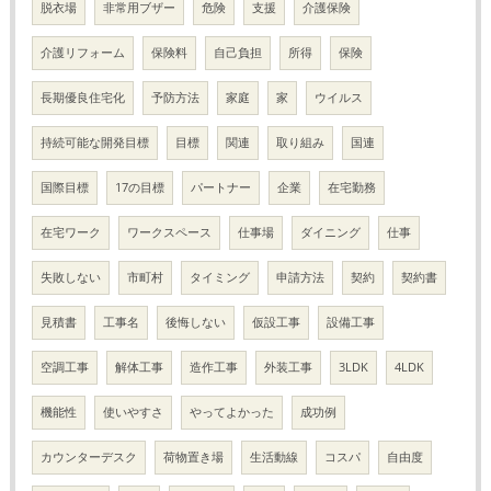
脱衣場
非常用ブザー
危険
支援
介護保険
介護リフォーム
保険料
自己負担
所得
保険
長期優良住宅化
予防方法
家庭
家
ウイルス
持続可能な開発目標
目標
関連
取り組み
国連
国際目標
17の目標
パートナー
企業
在宅勤務
在宅ワーク
ワークスペース
仕事場
ダイニング
仕事
失敗しない
市町村
タイミング
申請方法
契約
契約書
見積書
工事名
後悔しない
仮設工事
設備工事
空調工事
解体工事
造作工事
外装工事
3LDK
4LDK
機能性
使いやすさ
やってよかった
成功例
カウンターデスク
荷物置き場
生活動線
コスパ
自由度