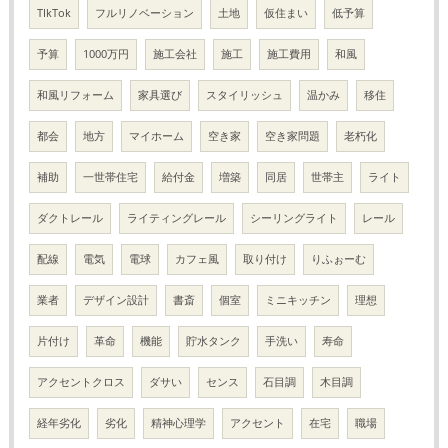
TIkTok
フルリノベーション
土地
仮住まい
低予算
予算
1000万円
施工会社
施工
施工費用
和風
和風リフォーム
家具選び
スタイリッシュ
温かみ
移住
都会
地方
マイホーム
空き家
空き家問題
老朽化
補助
一世帯住宅
給付金
増築
同居
世帯主
ライト
ダクトレール
ライティングレール
シーリングライト
レール
配線
電気
電球
カフェ風
取り付け
りふぉーむ
業者
デザイン設計
書斎
個室
ミニキッチン
理想
片付け
革命
機能
貯水タンク
手洗い
寿命
アクセントクロス
ダサい
センス
石目調
木目調
経年劣化
劣化
精神心理学
アクセント
在宅
職場