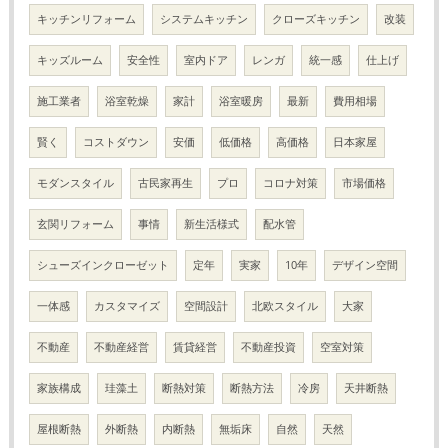
キッチンリフォーム
システムキッチン
クローズキッチン
改装
キッズルーム
安全性
室内ドア
レンガ
統一感
仕上げ
施工業者
浴室乾燥
家計
浴室暖房
最新
費用相場
賢く
コストダウン
安価
低価格
高価格
日本家屋
モダンスタイル
古民家再生
プロ
コロナ対策
市場価格
玄関リフォーム
事情
新生活様式
配水管
シューズインクローゼット
定年
実家
10年
デザイン空間
一体感
カスタマイズ
空間設計
北欧スタイル
大家
不動産
不動産経営
賃貸経営
不動産投資
空室対策
家族構成
珪藻土
断熱対策
断熱方法
冷房
天井断熱
屋根断熱
外断熱
内断熱
無垢床
自然
天然