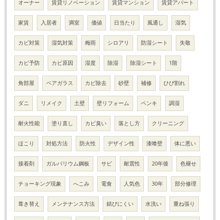
オーナー
賃貸リノベーション
賃貸マンション
賃貸アパート
家賃
入居者
満室
価値
日当たり
風通し
湿気
カビ対策
湿気対策
梅雨
シロアリ
防湿シート
失敬
カビ予防
カビ原因
湿度
除湿
除湿シート
1階
角部屋
ペアガラス
カビ除去
砂壁
補修
ひび割れ
ダニ
リメイク
土壁
壁リフォーム
ペンキ
調湿
耐火性能
塗り直し
カビ臭い
落とし方
クリーニング
ほこり
対処方法
防火性
デザイン性
漆喰壁
体に悪い
接着剤
ガルバリウム鋼板
サビ
耐震性
20年後
色褪せ
チョーキング現象
へこみ
電食
人気色
30年
部分修理
葺き替え
メンテナンス方法
錆びにくい
水洗い
重ね張り