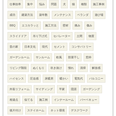
仕事効率
集中
悩み
問題
犬
猫
種類
施工事例
成功
建築方法
築年数
メンテナンス
ベランダ
遊び場
BBQ
エコカラッと
施工方法
壁材
痛み
傷み
スライドドア
吊り下げ式
セパレーター
土間
物置
昔の家
日本文化
現代
セメント
コンサバトリー
ガーデンルーム
サンルーム
欧風
部屋干し
窓枠
リビング階段
ぬくもり
吹き抜け
憧れ
清掃
解放感
ハイセンス
圧迫感
床暖房
暖かい
電気代
バルコニー
外装リフォーム
サイディング
平家
隠居
ガーデンング
相違点
似てる
施工例
インナールーム
バーベキュー
後片付け
ステイホーム
ネット環境
デスクワーク