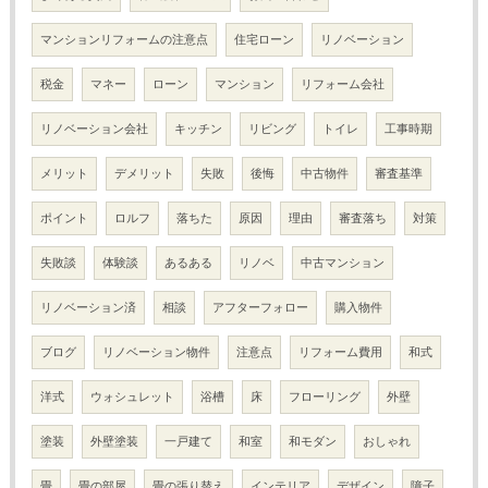
マンションリフォームの注意点
住宅ローン
リノベーション
税金
マネー
ローン
マンション
リフォーム会社
リノベーション会社
キッチン
リビング
トイレ
工事時期
メリット
デメリット
失敗
後悔
中古物件
審査基準
ポイント
ロルフ
落ちた
原因
理由
審査落ち
対策
失敗談
体験談
あるある
リノベ
中古マンション
リノベーション済
相談
アフターフォロー
購入物件
ブログ
リノベーション物件
注意点
リフォーム費用
和式
洋式
ウォシュレット
浴槽
床
フローリング
外壁
塗装
外壁塗装
一戸建て
和室
和モダン
おしゃれ
畳
畳の部屋
畳の張り替え
インテリア
デザイン
障子