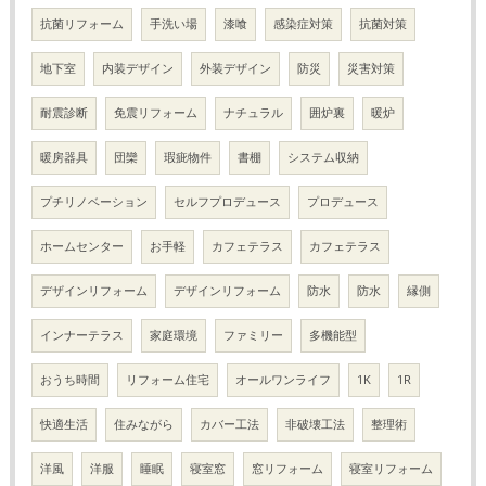
抗菌リフォーム
手洗い場
漆喰
感染症対策
抗菌対策
地下室
内装デザイン
外装デザイン
防災
災害対策
耐震診断
免震リフォーム
ナチュラル
囲炉裏
暖炉
暖房器具
団欒
瑕疵物件
書棚
システム収納
プチリノベーション
セルフプロデュース
プロデュース
ホームセンター
お手軽
カフェテラス
カフェテラス
デザインリフォーム
デザインリフォーム
防水
防水
縁側
インナーテラス
家庭環境
ファミリー
多機能型
おうち時間
リフォーム住宅
オールワンライフ
1K
1R
快適生活
住みながら
カバー工法
非破壊工法
整理術
洋風
洋服
睡眠
寝室窓
窓リフォーム
寝室リフォーム