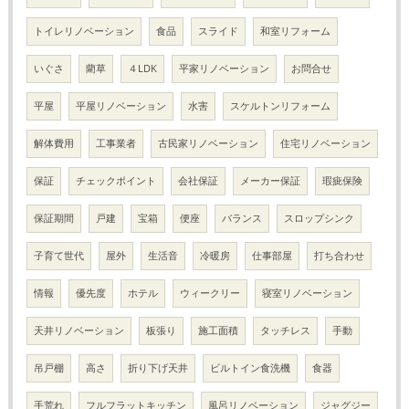
トイレリノベーション
食品
スライド
和室リフォーム
いぐさ
藺草
４LDK
平家リノベーション
お問合せ
平屋
平屋リノベーション
水害
スケルトンリフォーム
解体費用
工事業者
古民家リノベーション
住宅リノベーション
保証
チェックポイント
会社保証
メーカー保証
瑕疵保険
保証期間
戸建
宝箱
便座
バランス
スロップシンク
子育て世代
屋外
生活音
冷暖房
仕事部屋
打ち合わせ
情報
優先度
ホテル
ウィークリー
寝室リノベーション
天井リノベーション
板張り
施工面積
タッチレス
手動
吊戸棚
高さ
折り下げ天井
ビルトイン食洗機
食器
手荒れ
フルフラットキッチン
風呂リノベーション
ジャグジー