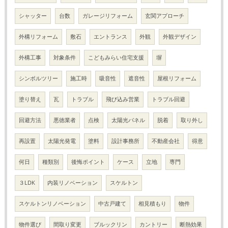
シャッター
台数
ガレージリフォーム
玄関アプローチ
外構リフォーム
敷石
エントランス
外観
外観デザイン
外構工事
対象条件
こどもみらい住宅支援
塀
シンボルツリー
施工時
吸音性
遮音性
屋根リフォーム
塗り替え
瓦
トラブル
飛び込み営業
トラブル回避
回避方法
悪徳業者
点検
太陽光パネル
脱着
取り外し
再設置
太陽光発電
塗料
設計事務所
不動産会社
得意
何日
種類別
後悔ポイント
ケース
立地
専門
３LDK
内装リノベーション
スケルトン
スケルトンリノベーション
中古戸建て
相見積もり
物件
物件選び
間取り変更
ブルックリン
カントリー
断熱効果