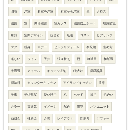
照明
洋室
和室を洋室
和室から洋室
壁
クロス
結露
窓
内部結露
窓ガラス
結露防止シート
結露防止
断熱
空間デザイン
担当者
最適
コスト
ヒアリング
ケア
親身
マナー
セルフリフォーム
初級編
進め方
楽しい
ライフ
天井
張り替え
棚
琉球畳
和紙畳
半畳畳
アイテム
キッチン収納
収納術
調理器具
調味料
カウンターキッチン
アイランドキッチン
注意
子供
子供部屋
使い勝手
机
ベッド
風呂
色合い
カラー
雰囲気
イメージ
配色
浴室
バスユニット
助成金
補助金
介護
レイアウト
間取り
ソファー