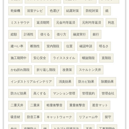
乾燥機
浴室テレビ
色選び
結露対策
防犯対策
鏡
ミストサウナ
返済期間
元金均等返済
元利均等返済
利息
総額
計画性
借りる
借り方
融資実行
銀行
建ぺい率
断熱性
室内階段
位置
確認申請
明るさ
施工期間中
安心安全
ライススタイル
螺旋階段
直階段
かね折れ階段
折り返し階段
改善策
スケルトン天井
インダストリアルインテリア
消臭効果
防カビ効果
除菌効果
防カビ効果
高くする
マンション管理
管理規約
管理会社
二重天井
二重床
軽量衝撃音
重量衝撃音
遮音マット
吸音材
防音工事
キャットウォーク
リフォーム中
留守
外出
盗難防止
鍵
トラブル回避方法
不安
工事期間中