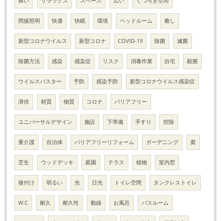
狭い
リラックス
スペース
広い
くつろぎ空間
間接照明
快適
快眠
環境
ベッドルーム
癒し
新型コロナウイルス
新型コロナ
COVID-19
除菌
滅菌
除菌方法
感染
感染症
リスク
消毒作業
自宅
殺菌
ウイルスバスター
予防
感染予防
新型コロナウイルス感染症
潜伏
材質
物質
コロナ
バリアフリー
ユニバーサルデザイン
施設
下準備
手すり
控除
要介護
自治体
バリアフリーリフォーム
ガーデニング
庭
芝生
ウッドデッキ
庭園
テラス
植物
室内窓
後付け
明るい
光
日光
トイレ空間
タンクレストイレ
W.C
耐久
耐久性
動線
お風呂
バスルーム