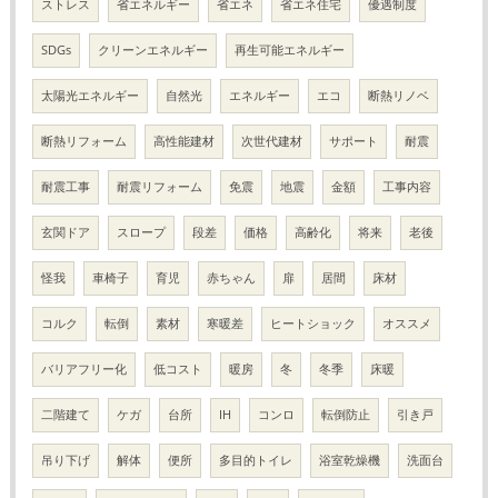
ストレス
省エネルギー
省エネ
省エネ住宅
優遇制度
SDGs
クリーンエネルギー
再生可能エネルギー
太陽光エネルギー
自然光
エネルギー
エコ
断熱リノベ
断熱リフォーム
高性能建材
次世代建材
サポート
耐震
耐震工事
耐震リフォーム
免震
地震
金額
工事内容
玄関ドア
スロープ
段差
価格
高齢化
将来
老後
怪我
車椅子
育児
赤ちゃん
扉
居間
床材
コルク
転倒
素材
寒暖差
ヒートショック
オススメ
バリアフリー化
低コスト
暖房
冬
冬季
床暖
二階建て
ケガ
台所
IH
コンロ
転倒防止
引き戸
吊り下げ
解体
便所
多目的トイレ
浴室乾燥機
洗面台