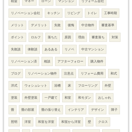
税金
マネー
ローン
マンション
リフォーム会社
リノベーション会社
キッチン
リビング
トイレ
工事時期
メリット
デメリット
失敗
後悔
中古物件
審査基準
ポイント
ロルフ
落ちた
原因
理由
審査落ち
対策
失敗談
体験談
あるある
リノベ
中古マンション
リノベーション済
相談
アフターフォロー
購入物件
ブログ
リノベーション物件
注意点
リフォーム費用
和式
洋式
ウォシュレット
浴槽
床
フローリング
外壁
塗装
外壁塗装
一戸建て
和室
和モダン
おしゃれ
畳
畳の部屋
畳の張り替え
インテリア
デザイン
障子
照明
洋室
和室を洋室
和室から洋室
壁
クロス