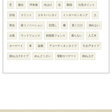
芝
撤去
坪単価
水はけ
虫
駆除
注意ポイント
目地
スリット
エキスパンタイ
インターロッキング
土
害虫
庭リノベーション
目隠し
柵
置くだけ
倒れない
台風
ウッドフェンス
樹脂製フェンス
腐らない
人工木
カーゲート
車
盗難
アコーディオンタイプ
引き戸タイプ
跳ね上げタイプ
めんどくさい
電動カーゲート
跳ね上げ