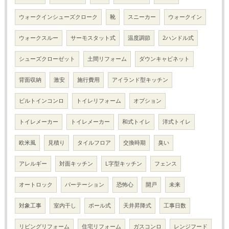
ウォークインシューズクローク
靴
スニーカー
ウォークイン
ウォークスルー
サーモスタット式
温度調節
2ハンドル式
シューズクローゼット
土間リフォーム
ダウンキャビネット
背面収納
激安
施行費用
アイランド型キッチン
ビルトインコンロ
トイレリフォーム
オプション
トイレメーカー
トイレメーカー
和式トイレ
洋式トイレ
欧米風
見積り
タイルフロア
交換時期
臭い
アレルギー
対面キッチン
L字型キッチン
フェンス
オートロック
パーテーション
恐怖心
開戸
未来
対象工事
室内干し
ポール式
天井昇降式
工事日数
リビングリフォーム
住宅リフォーム
ガスコンロ
レンジフード