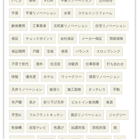
いぐさ
藺草
４LDK
平家リノベーション
お問合せ
平屋
平屋リノベーション
水害
スケルトンリフォーム
解体費用
工事業者
古民家リノベーション
住宅リノベーション
保証
チェックポイント
会社保証
メーカー保証
瑕疵保険
保証期間
戸建
宝箱
便座
バランス
スロップシンク
子育て世代
屋外
生活音
冷暖房
仕事部屋
打ち合わせ
情報
優先度
ホテル
ウィークリー
寝室リノベーション
天井リノベーション
板張り
施工面積
タッチレス
手動
吊戸棚
高さ
折り下げ天井
ビルトイン食洗機
食器
手荒れ
フルフラットキッチン
風呂リノベーション
ジャグジー
乾燥機
浴室テレビ
色選び
結露対策
防犯対策
鏡