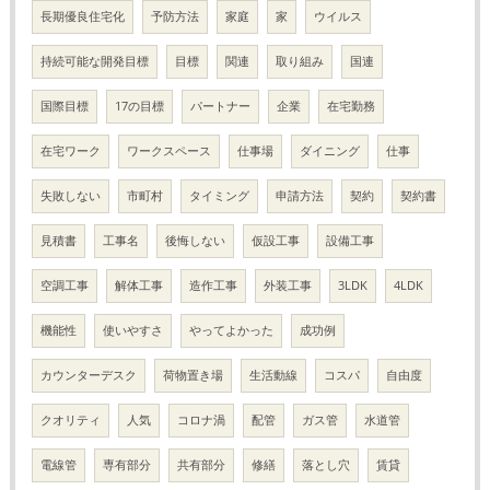
長期優良住宅化
予防方法
家庭
家
ウイルス
持続可能な開発目標
目標
関連
取り組み
国連
国際目標
17の目標
パートナー
企業
在宅勤務
在宅ワーク
ワークスペース
仕事場
ダイニング
仕事
失敗しない
市町村
タイミング
申請方法
契約
契約書
見積書
工事名
後悔しない
仮設工事
設備工事
空調工事
解体工事
造作工事
外装工事
3LDK
4LDK
機能性
使いやすさ
やってよかった
成功例
カウンターデスク
荷物置き場
生活動線
コスパ
自由度
クオリティ
人気
コロナ渦
配管
ガス管
水道管
電線管
専有部分
共有部分
修繕
落とし穴
賃貸