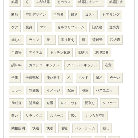
結露
窓
内部結露
窓ガラス
結露防止シート
結露防止
断熱
空間デザイン
担当者
最適
コスト
ヒアリング
ケア
親身
マナー
セルフリフォーム
初級編
進め方
楽しい
ライフ
天井
張り替え
棚
琉球畳
和紙畳
半畳畳
アイテム
キッチン収納
収納術
調理器具
調味料
カウンターキッチン
アイランドキッチン
注意
子供
子供部屋
使い勝手
机
ベッド
風呂
色合い
カラー
雰囲気
イメージ
配色
浴室
バスユニット
助成金
補助金
介護
レイアウト
間取り
ソファー
狭い
リラックス
スペース
広い
くつろぎ空間
間接照明
快適
快眠
環境
ベッドルーム
癒し