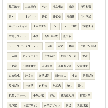
施工業者
浴室乾燥
家計
浴室暖房
最新
費用相場
賢く
コストダウン
安価
低価格
高価格
日本家屋
モダンスタイル
古民家再生
プロ
コロナ対策
市場価格
玄関リフォーム
事情
新生活様式
配水管
シューズインクローゼット
定年
実家
10年
デザイン空間
一体感
カスタマイズ
空間設計
北欧スタイル
大家
不動産
不動産経営
賃貸経営
不動産投資
空室対策
家族構成
珪藻土
断熱対策
断熱方法
冷房
天井断熱
屋根断熱
外断熱
内断熱
無垢床
自然
天然
抗菌リフォーム
手洗い場
漆喰
感染症対策
抗菌対策
地下室
内装デザイン
外装デザイン
防災
災害対策