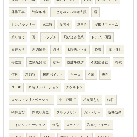
外構工事
対象条件
こどもみらい住宅支援
塀
シンボルツリー
施工時
吸音性
遮音性
屋根リフォーム
塗り替え
瓦
トラブル
飛び込み営業
トラブル回避
回避方法
悪徳業者
点検
太陽光パネル
脱着
取り外し
再設置
太陽光発電
塗料
設計事務所
不動産会社
得意
何日
種類別
後悔ポイント
ケース
立地
専門
３LDK
内装リノベーション
スケルトン
スケルトンリノベーション
中古戸建て
相見積もり
物件
物件選び
間取り変更
ブルックリン
カントリー
断熱効果
トイレリノベーション
食品
スライド
和室リフォーム