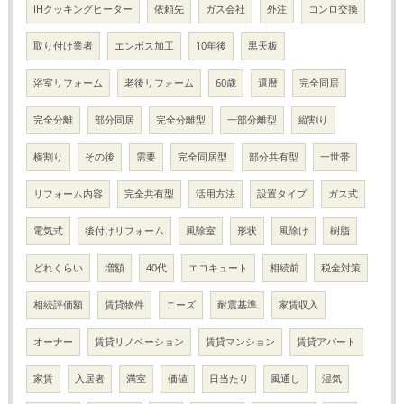
IHクッキングヒーター
依頼先
ガス会社
外注
コンロ交換
取り付け業者
エンボス加工
10年後
黒天板
浴室リフォーム
老後リフォーム
60歳
還暦
完全同居
完全分離
部分同居
完全分離型
一部分離型
縦割り
横割り
その後
需要
完全同居型
部分共有型
一世帯
リフォーム内容
完全共有型
活用方法
設置タイプ
ガス式
電気式
後付けリフォーム
風除室
形状
風除け
樹脂
どれくらい
増額
40代
エコキュート
相続前
税金対策
相続評価額
賃貸物件
ニーズ
耐震基準
家賃収入
オーナー
賃貸リノベーション
賃貸マンション
賃貸アパート
家賃
入居者
満室
価値
日当たり
風通し
湿気