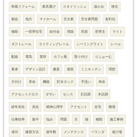
和風リフォーム
家具選び
スタイリッシュ
温かみ
移住
都会
地方
マイホーム
空き家
空き家問題
老朽化
補助
一世帯住宅
給付金
増築
同居
世帯主
ライト
ダクトレール
ライティングレール
シーリングライト
レール
配線
電気
電球
カフェ風
取り付け
りふぉーむ
業者
デザイン設計
書斎
個室
ミニキッチン
理想
片付け
革命
機能
貯水タンク
手洗い
寿命
アクセントクロス
ダサい
センス
石目調
木目調
経年劣化
劣化
精神心理学
アクセント
在宅
職場
仕事効率
集中
悩み
問題
犬
猫
種類
施工事例
成功
建築方法
築年数
メンテナンス
ベランダ
遊び場