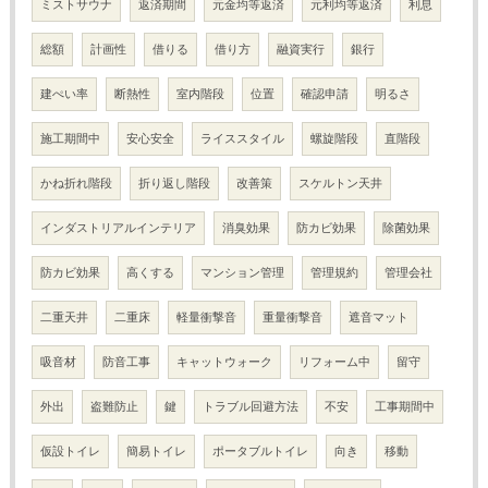
ミストサウナ
返済期間
元金均等返済
元利均等返済
利息
総額
計画性
借りる
借り方
融資実行
銀行
建ぺい率
断熱性
室内階段
位置
確認申請
明るさ
施工期間中
安心安全
ライススタイル
螺旋階段
直階段
かね折れ階段
折り返し階段
改善策
スケルトン天井
インダストリアルインテリア
消臭効果
防カビ効果
除菌効果
防カビ効果
高くする
マンション管理
管理規約
管理会社
二重天井
二重床
軽量衝撃音
重量衝撃音
遮音マット
吸音材
防音工事
キャットウォーク
リフォーム中
留守
外出
盗難防止
鍵
トラブル回避方法
不安
工事期間中
仮設トイレ
簡易トイレ
ポータブルトイレ
向き
移動