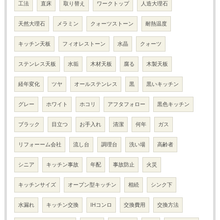
工法
直床
取り替え
ワークトップ
人造大理石
天然大理石
メラミン
クォーツストーン
耐熱温度
キッチン天板
フィオレストーン
水晶
クォーツ
ステンレス天板
水垢
木材天板
腐る
木製天板
経年変化
ツヤ
オールステンレス
黒
黒いキッチン
グレー
ホワイト
ホコリ
アフタフォロー
黒色キッチン
ブラック
目立つ
お手入れ
清潔
何年
ガス
リフォーーム会社
流し台
調理台
洗い場
高齢者
シニア
キッチン事故
年配
事故防止
火災
キッチンサイズ
オープン型キッチン
相続
シンク下
水漏れ
キッチン交換
IHコンロ
交換費用
交換方法