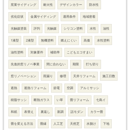
窯業サイディング
耐火性
デザインカラー
防水性
劣化症状
金属サイディング
適用条件
地域密着
光触媒塗装
評判
光触媒
シリコン塗料
水性
油性
1液型
2液型
無機塗料
燃えにくい
高価
水性塗料
油性塗料
対象要件
補助率
こどもエコすまい
先進的窓リノベ事業
間に合わない
期限
打ち切り
窓リノベーション
雨漏り
修理
天井リフォーム
施工日数
遮熱
遮熱リフォーム
節電
空調
アルミサッシ
樹脂サッシ
断熱ガラス
い草
畳リフォーム
七島イ
和紙
表替え
裏返し
新調
話モダン
カラー畳
畳を変える方法
畳縁
人工芝
天然芝
水捌け
下地