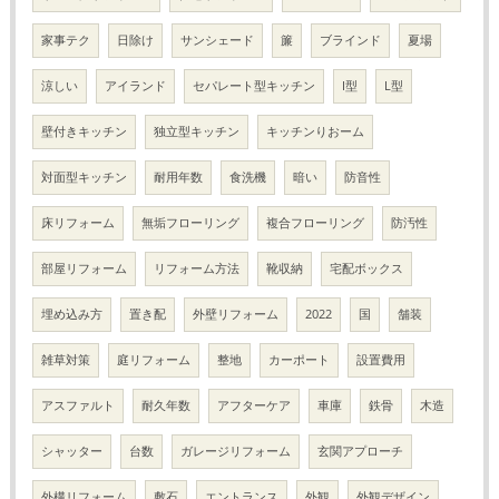
家事テク
日除け
サンシェード
簾
ブラインド
夏場
涼しい
アイランド
セパレート型キッチン
I型
L型
壁付きキッチン
独立型キッチン
キッチンりおーム
対面型キッチン
耐用年数
食洗機
暗い
防音性
床リフォーム
無垢フローリング
複合フローリング
防汚性
部屋リフォーム
リフォーム方法
靴収納
宅配ボックス
埋め込み方
置き配
外壁リフォーム
2022
国
舗装
雑草対策
庭リフォーム
整地
カーポート
設置費用
アスファルト
耐久年数
アフターケア
車庫
鉄骨
木造
シャッター
台数
ガレージリフォーム
玄関アプローチ
外構リフォーム
敷石
エントランス
外観
外観デザイン