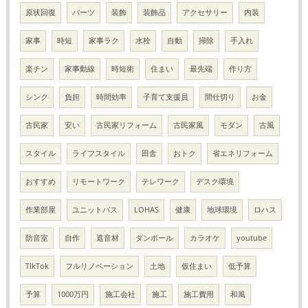
原状回復
パーツ
装飾
装飾品
アクセサリー
内装
家事
時短
家事ラク
水栓
自動
掃除
手入れ
楽チン
家事動線
時短術
住まい
最先端
作り方
シンク
負担
時間効率
子育て支援員
間仕切り
お金
古民家
安い
古民家リフォーム
古民家風
モダン
古風
スタイル
ライフスタイル
田舎
おトク
省エネリフォーム
おすすめ
リモートワーク
テレワーク
デスク環境
作業部屋
ユニットバス
LOHAS
健康
地球環境
ロハス
防音室
自作
遮音材
ダンボール
カラオケ
youtube
TIkTok
フルリノベーション
土地
仮住まい
低予算
予算
1000万円
施工会社
施工
施工費用
和風