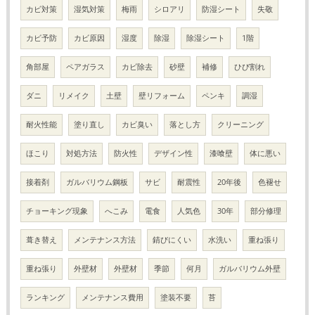
カビ対策
湿気対策
梅雨
シロアリ
防湿シート
失敬
カビ予防
カビ原因
湿度
除湿
除湿シート
1階
角部屋
ペアガラス
カビ除去
砂壁
補修
ひび割れ
ダニ
リメイク
土壁
壁リフォーム
ペンキ
調湿
耐火性能
塗り直し
カビ臭い
落とし方
クリーニング
ほこり
対処方法
防火性
デザイン性
漆喰壁
体に悪い
接着剤
ガルバリウム鋼板
サビ
耐震性
20年後
色褪せ
チョーキング現象
へこみ
電食
人気色
30年
部分修理
葺き替え
メンテナンス方法
錆びにくい
水洗い
重ね張り
重ね張り
外壁材
外壁材
季節
何月
ガルバリウム外壁
ランキング
メンテナンス費用
塗装不要
苔