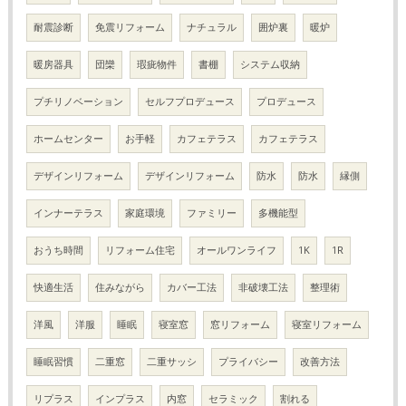
耐震診断
免震リフォーム
ナチュラル
囲炉裏
暖炉
暖房器具
団欒
瑕疵物件
書棚
システム収納
プチリノベーション
セルフプロデュース
プロデュース
ホームセンター
お手軽
カフェテラス
カフェテラス
デザインリフォーム
デザインリフォーム
防水
防水
縁側
インナーテラス
家庭環境
ファミリー
多機能型
おうち時間
リフォーム住宅
オールワンライフ
1K
1R
快適生活
住みながら
カバー工法
非破壊工法
整理術
洋風
洋服
睡眠
寝室窓
窓リフォーム
寝室リフォーム
睡眠習慣
二重窓
二重サッシ
プライバシー
改善方法
リプラス
インプラス
内窓
セラミック
割れる