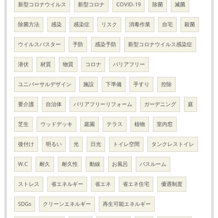
新型コロナウイルス
新型コロナ
COVID-19
除菌
滅菌
除菌方法
感染
感染症
リスク
消毒作業
自宅
殺菌
ウイルスバスター
予防
感染予防
新型コロナウイルス感染症
潜伏
材質
物質
コロナ
バリアフリー
ユニバーサルデザイン
施設
下準備
手すり
控除
要介護
自治体
バリアフリーリフォーム
ガーデニング
庭
芝生
ウッドデッキ
庭園
テラス
植物
室内窓
後付け
明るい
光
日光
トイレ空間
タンクレストイレ
W.C
耐久
耐久性
動線
お風呂
バスルーム
ストレス
省エネルギー
省エネ
省エネ住宅
優遇制度
SDGs
クリーンエネルギー
再生可能エネルギー