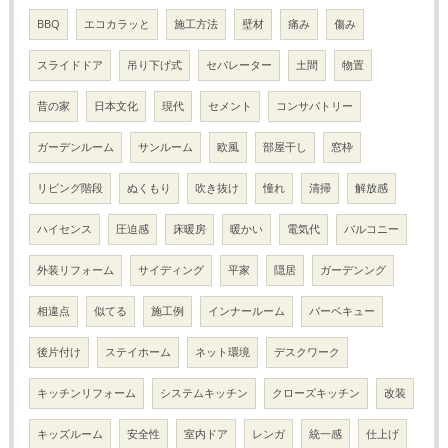
BBQ
エコカラッと
施工方法
壁材
痛み
傷み
スライドドア
吊り下げ式
セパレーター
土間
物置
昔の家
日本文化
現代
セメント
コンサバトリー
ガーデンルーム
サンルーム
欧風
部屋干し
窓枠
リビング階段
ぬくもり
吹き抜け
憧れ
清掃
解放感
ハイセンス
圧迫感
床暖房
暖かい
電気代
バルコニー
外装リフォーム
サイディング
平家
隠居
ガーデンング
相違点
似てる
施工例
インナールーム
バーベキュー
後片付け
ステイホーム
ネット環境
デスクワーク
キッチンリフォーム
システムキッチン
クローズキッチン
改装
キッズルーム
安全性
室内ドア
レンガ
統一感
仕上げ