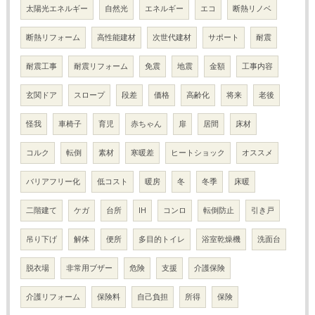
太陽光エネルギー
自然光
エネルギー
エコ
断熱リノベ
断熱リフォーム
高性能建材
次世代建材
サポート
耐震
耐震工事
耐震リフォーム
免震
地震
金額
工事内容
玄関ドア
スロープ
段差
価格
高齢化
将来
老後
怪我
車椅子
育児
赤ちゃん
扉
居間
床材
コルク
転倒
素材
寒暖差
ヒートショック
オススメ
バリアフリー化
低コスト
暖房
冬
冬季
床暖
二階建て
ケガ
台所
IH
コンロ
転倒防止
引き戸
吊り下げ
解体
便所
多目的トイレ
浴室乾燥機
洗面台
脱衣場
非常用ブザー
危険
支援
介護保険
介護リフォーム
保険料
自己負担
所得
保険