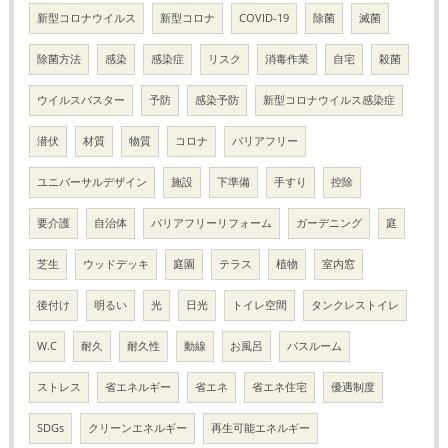
新型コロナウイルス
新型コロナ
COVID-19
除菌
滅菌
除菌方法
感染
感染症
リスク
消毒作業
自宅
殺菌
ウイルスバスター
予防
感染予防
新型コロナウイルス感染症
潜伏
材質
物質
コロナ
バリアフリー
ユニバーサルデザイン
施設
下準備
手すり
控除
要介護
自治体
バリアフリーリフォーム
ガーデニング
庭
芝生
ウッドデッキ
庭園
テラス
植物
室内窓
後付け
明るい
光
日光
トイレ空間
タンクレストイレ
W.C
耐久
耐久性
動線
お風呂
バスルーム
ストレス
省エネルギー
省エネ
省エネ住宅
優遇制度
SDGs
クリーンエネルギー
再生可能エネルギー