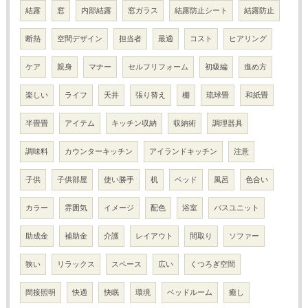
結露
窓
内部結露
窓ガラス
結露防止シート
結露防止
断熱
空間デザイン
担当者
最適
コスト
ヒアリング
ケア
親身
マナー
セルフリフォーム
初級編
進め方
楽しい
ライフ
天井
張り替え
棚
琉球畳
和紙畳
半畳畳
アイテム
キッチン収納
収納術
調理器具
調味料
カウンターキッチン
アイランドキッチン
注意
子供
子供部屋
使い勝手
机
ベッド
風呂
色合い
カラー
雰囲気
イメージ
配色
浴室
バスユニット
助成金
補助金
介護
レイアウト
間取り
ソファー
狭い
リラックス
スペース
広い
くつろぎ空間
間接照明
快適
快眠
環境
ベッドルーム
癒し