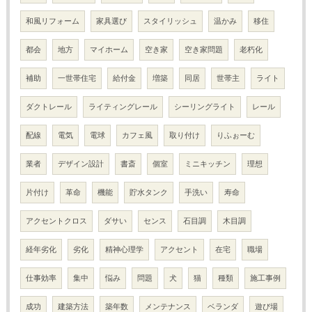
和風リフォーム
家具選び
スタイリッシュ
温かみ
移住
都会
地方
マイホーム
空き家
空き家問題
老朽化
補助
一世帯住宅
給付金
増築
同居
世帯主
ライト
ダクトレール
ライティングレール
シーリングライト
レール
配線
電気
電球
カフェ風
取り付け
りふぉーむ
業者
デザイン設計
書斎
個室
ミニキッチン
理想
片付け
革命
機能
貯水タンク
手洗い
寿命
アクセントクロス
ダサい
センス
石目調
木目調
経年劣化
劣化
精神心理学
アクセント
在宅
職場
仕事効率
集中
悩み
問題
犬
猫
種類
施工事例
成功
建築方法
築年数
メンテナンス
ベランダ
遊び場