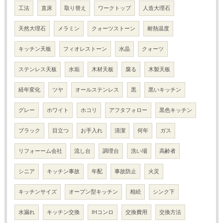
工法
直床
取り替え
ワークトップ
人造大理石
天然大理石
メラミン
クォーツストーン
耐熱温度
キッチン天板
フィオレストーン
水晶
クォーツ
ステンレス天板
水垢
木材天板
腐る
木製天板
経年変化
ツヤ
オールステンレス
黒
黒いキッチン
グレー
ホワイト
ホコリ
アフタフォロー
黒色キッチン
ブラック
目立つ
お手入れ
清潔
何年
ガス
リフォーーム会社
流し台
調理台
洗い場
高齢者
シニア
キッチン事故
年配
事故防止
火災
キッチンサイズ
オープン型キッチン
相続
シンク下
水漏れ
キッチン交換
IHコンロ
交換費用
交換方法