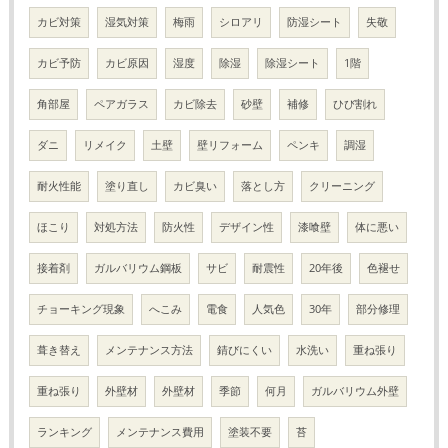
カビ対策
湿気対策
梅雨
シロアリ
防湿シート
失敬
カビ予防
カビ原因
湿度
除湿
除湿シート
1階
角部屋
ペアガラス
カビ除去
砂壁
補修
ひび割れ
ダニ
リメイク
土壁
壁リフォーム
ペンキ
調湿
耐火性能
塗り直し
カビ臭い
落とし方
クリーニング
ほこり
対処方法
防火性
デザイン性
漆喰壁
体に悪い
接着剤
ガルバリウム鋼板
サビ
耐震性
20年後
色褪せ
チョーキング現象
へこみ
電食
人気色
30年
部分修理
葺き替え
メンテナンス方法
錆びにくい
水洗い
重ね張り
重ね張り
外壁材
外壁材
季節
何月
ガルバリウム外壁
ランキング
メンテナンス費用
塗装不要
苔