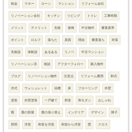
税金
マネー
ローン
マンション
リフォーム会社
リノベーション会社
キッチン
リビング
トイレ
工事時期
メリット
デメリット
失敗
後悔
中古物件
審査基準
ポイント
ロルフ
落ちた
原因
理由
審査落ち
対策
失敗談
体験談
あるある
リノベ
中古マンション
リノベーション済
相談
アフターフォロー
購入物件
ブログ
リノベーション物件
注意点
リフォーム費用
和式
洋式
ウォシュレット
浴槽
床
フローリング
外壁
塗装
外壁塗装
一戸建て
和室
和モダン
おしゃれ
畳
畳の部屋
畳の張り替え
インテリア
デザイン
障子
照明
洋室
和室を洋室
和室から洋室
壁
クロス