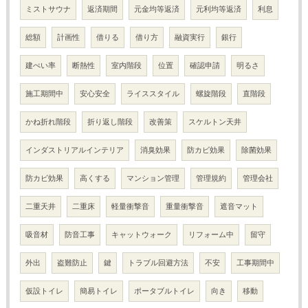
ミストサウナ
返済期間
元金均等返済
元利均等返済
利息
総額
計画性
借りる
借り方
融資実行
銀行
建ぺい率
断熱性
室内階段
位置
確認申請
明るさ
施工期間中
安心安全
ライススタイル
螺旋階段
直階段
かね折れ階段
折り返し階段
改善策
スケルトン天井
インダストリアルインテリア
消臭効果
防カビ効果
除菌効果
防カビ効果
高くする
マンション管理
管理規約
管理会社
二重天井
二重床
軽量衝撃音
重量衝撃音
遮音マット
吸音材
防音工事
キャットウォーク
リフォーム中
留守
外出
盗難防止
鍵
トラブル回避方法
不安
工事期間中
仮設トイレ
簡易トイレ
ポータブルトイレ
向き
移動