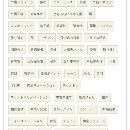
外構リフォーム
敷石
エントランス
外観
外観デザイン
外構工事
対象条件
こどもみらい住宅支援
塀
シンボルツリー
施工時
吸音性
遮音性
屋根リフォーム
塗り替え
瓦
トラブル
飛び込み営業
トラブル回避
回避方法
悪徳業者
点検
太陽光パネル
脱着
取り外し
再設置
太陽光発電
塗料
設計事務所
不動産会社
得意
何日
種類別
後悔ポイント
ケース
立地
専門
３LDK
内装リノベーション
スケルトン
スケルトンリノベーション
中古戸建て
相見積もり
物件
物件選び
間取り変更
ブルックリン
カントリー
断熱効果
トイレリノベーション
食品
スライド
和室リフォーム