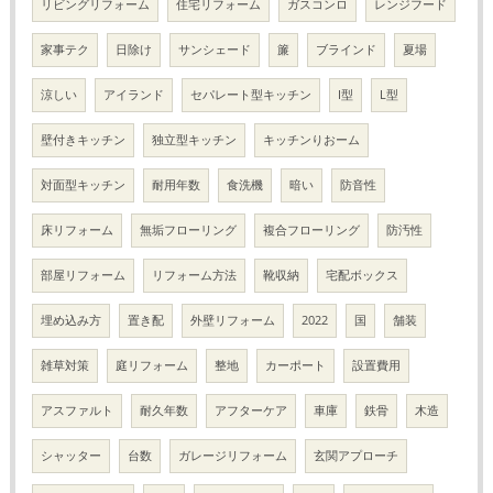
リビングリフォーム
住宅リフォーム
ガスコンロ
レンジフード
家事テク
日除け
サンシェード
簾
ブラインド
夏場
涼しい
アイランド
セパレート型キッチン
I型
L型
壁付きキッチン
独立型キッチン
キッチンりおーム
対面型キッチン
耐用年数
食洗機
暗い
防音性
床リフォーム
無垢フローリング
複合フローリング
防汚性
部屋リフォーム
リフォーム方法
靴収納
宅配ボックス
埋め込み方
置き配
外壁リフォーム
2022
国
舗装
雑草対策
庭リフォーム
整地
カーポート
設置費用
アスファルト
耐久年数
アフターケア
車庫
鉄骨
木造
シャッター
台数
ガレージリフォーム
玄関アプローチ