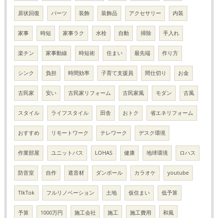
原状回復
パーツ
装飾
装飾品
アクセサリー
内装
家事
時短
家事ラク
水栓
自動
掃除
手入れ
楽チン
家事動線
時短術
住まい
最先端
作り方
シンク
負担
時間効率
子育て支援員
間仕切り
お金
古民家
安い
古民家リフォーム
古民家風
モダン
古風
スタイル
ライフスタイル
田舎
おトク
省エネリフォーム
おすすめ
リモートワーク
テレワーク
デスク環境
作業部屋
ユニットバス
LOHAS
健康
地球環境
ロハス
防音室
自作
遮音材
ダンボール
カラオケ
youtube
TIkTok
フルリノベーション
土地
仮住まい
低予算
予算
1000万円
施工会社
施工
施工費用
和風