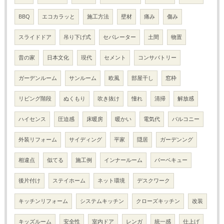
BBQ
エコカラッと
施工方法
壁材
痛み
傷み
スライドドア
吊り下げ式
セパレーター
土間
物置
昔の家
日本文化
現代
セメント
コンサバトリー
ガーデンルーム
サンルーム
欧風
部屋干し
窓枠
リビング階段
ぬくもり
吹き抜け
憧れ
清掃
解放感
ハイセンス
圧迫感
床暖房
暖かい
電気代
バルコニー
外装リフォーム
サイディング
平家
隠居
ガーデンング
相違点
似てる
施工例
インナールーム
バーベキュー
後片付け
ステイホーム
ネット環境
デスクワーク
キッチンリフォーム
システムキッチン
クローズキッチン
改装
キッズルーム
安全性
室内ドア
レンガ
統一感
仕上げ