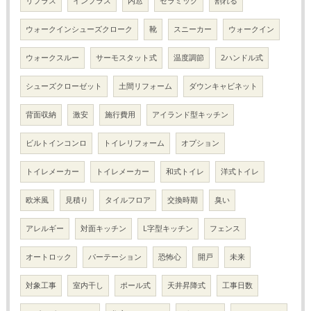
リプラス
インプラス
内窓
セラミック
割れる
ウォークインシューズクローク
靴
スニーカー
ウォークイン
ウォークスルー
サーモスタット式
温度調節
2ハンドル式
シューズクローゼット
土間リフォーム
ダウンキャビネット
背面収納
激安
施行費用
アイランド型キッチン
ビルトインコンロ
トイレリフォーム
オプション
トイレメーカー
トイレメーカー
和式トイレ
洋式トイレ
欧米風
見積り
タイルフロア
交換時期
臭い
アレルギー
対面キッチン
L字型キッチン
フェンス
オートロック
パーテーション
恐怖心
開戸
未来
対象工事
室内干し
ポール式
天井昇降式
工事日数