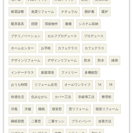
耐震診断
免震リフォーム
ナチュラル
囲炉裏
暖炉
暖房器具
団欒
瑕疵物件
書棚
システム収納
プチリノベーション
セルフプロデュース
プロデュース
ホームセンター
お手軽
カフェテラス
カフェテラス
デザインリフォーム
デザインリフォーム
防水
防水
縁側
インナーテラス
家庭環境
ファミリー
多機能型
おうち時間
リフォーム住宅
オールワンライフ
1K
1R
快適生活
住みながら
カバー工法
非破壊工法
整理術
洋風
洋服
睡眠
寝室窓
窓リフォーム
寝室リフォーム
睡眠習慣
二重窓
二重サッシ
プライバシー
改善方法