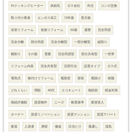
IHクッキングヒーター
依頼先
ガス会社
外注
コンロ交換
取り付け業者
エンボス加工
10年後
黒天板
浴室リフォーム
老後リフォーム
60歳
還暦
完全同居
完全分離
部分同居
完全分離型
一部分離型
縦割り
横割り
その後
需要
完全同居型
部分共有型
一世帯
リフォーム内容
完全共有型
活用方法
設置タイプ
ガス式
電気式
後付けリフォーム
風除室
形状
風除け
樹脂
どれくらい
増額
40代
エコキュート
相続前
税金対策
相続評価額
賃貸物件
ニーズ
耐震基準
家賃収入
オーナー
賃貸リノベーション
賃貸マンション
賃貸アパート
家賃
入居者
満室
価値
日当たり
風通し
湿気