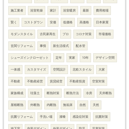
施工業者
浴室乾燥
家計
浴室暖房
最新
費用相場
賢く
コストダウン
安価
低価格
高価格
日本家屋
モダンスタイル
古民家再生
プロ
コロナ対策
市場価格
玄関リフォーム
事情
新生活様式
配水管
シューズインクローゼット
定年
実家
10年
デザイン空間
一体感
カスタマイズ
空間設計
北欧スタイル
大家
不動産
不動産経営
賃貸経営
不動産投資
空室対策
家族構成
珪藻土
断熱対策
断熱方法
冷房
天井断熱
屋根断熱
外断熱
内断熱
無垢床
自然
天然
抗菌リフォーム
手洗い場
漆喰
感染症対策
抗菌対策
地下室
内装デザイン
外装デザイン
防災
災害対策