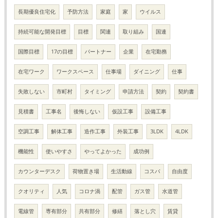
長期優良住宅化
予防方法
家庭
家
ウイルス
持続可能な開発目標
目標
関連
取り組み
国連
国際目標
17の目標
パートナー
企業
在宅勤務
在宅ワーク
ワークスペース
仕事場
ダイニング
仕事
失敗しない
市町村
タイミング
申請方法
契約
契約書
見積書
工事名
後悔しない
仮設工事
設備工事
空調工事
解体工事
造作工事
外装工事
3LDK
4LDK
機能性
使いやすさ
やってよかった
成功例
カウンターデスク
荷物置き場
生活動線
コスパ
自由度
クオリティ
人気
コロナ渦
配管
ガス管
水道管
電線管
専有部分
共有部分
修繕
落とし穴
賃貸