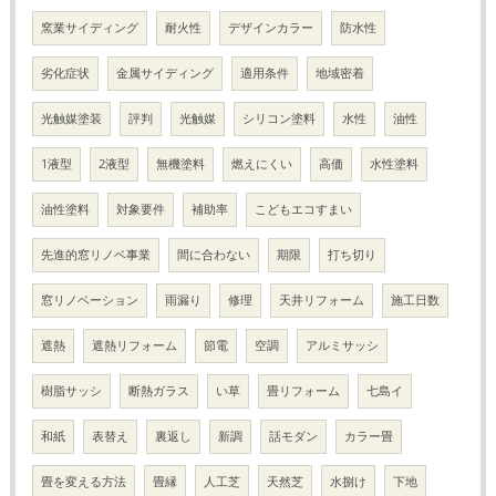
窯業サイディング
耐火性
デザインカラー
防水性
劣化症状
金属サイディング
適用条件
地域密着
光触媒塗装
評判
光触媒
シリコン塗料
水性
油性
1液型
2液型
無機塗料
燃えにくい
高価
水性塗料
油性塗料
対象要件
補助率
こどもエコすまい
先進的窓リノベ事業
間に合わない
期限
打ち切り
窓リノベーション
雨漏り
修理
天井リフォーム
施工日数
遮熱
遮熱リフォーム
節電
空調
アルミサッシ
樹脂サッシ
断熱ガラス
い草
畳リフォーム
七島イ
和紙
表替え
裏返し
新調
話モダン
カラー畳
畳を変える方法
畳縁
人工芝
天然芝
水捌け
下地