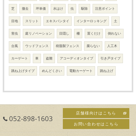
芝
撤去
坪単価
水はけ
虫
駆除
注意ポイント
目地
スリット
エキスパンタイ
インターロッキング
土
害虫
庭リノベーション
目隠し
柵
置くだけ
倒れない
台風
ウッドフェンス
樹脂製フェンス
腐らない
人工木
カーゲート
車
盗難
アコーディオンタイプ
引き戸タイプ
跳ね上げタイプ
めんどくさい
電動カーゲート
跳ね上げ
店舗様向けはこちら
052-898-1603
お問い合わせはこちら