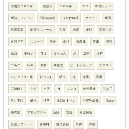
太陽光エネルギー
自然光
エネルギー
エコ
断熱リノベ
断熱リフォーム
高性能建材
次世代建材
サポート
耐震
耐震工事
耐震リフォーム
免震
地震
金額
工事内容
玄関ドア
スロープ
段差
価格
高齢化
将来
老後
怪我
車椅子
育児
赤ちゃん
扉
居間
床材
コルク
転倒
素材
寒暖差
ヒートショック
オススメ
バリアフリー化
低コスト
暖房
冬
冬季
床暖
二階建て
ケガ
台所
IH
コンロ
転倒防止
引き戸
吊り下げ
解体
便所
多目的トイレ
浴室乾燥機
洗面台
脱衣場
非常用ブザー
危険
支援
介護保険
介護リフォーム
保険料
自己負担
所得
保険