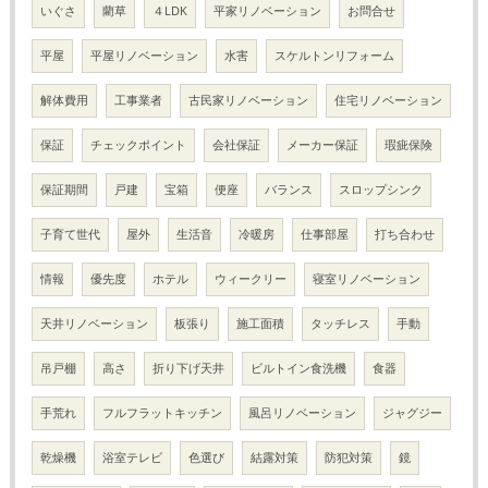
いぐさ
藺草
４LDK
平家リノベーション
お問合せ
平屋
平屋リノベーション
水害
スケルトンリフォーム
解体費用
工事業者
古民家リノベーション
住宅リノベーション
保証
チェックポイント
会社保証
メーカー保証
瑕疵保険
保証期間
戸建
宝箱
便座
バランス
スロップシンク
子育て世代
屋外
生活音
冷暖房
仕事部屋
打ち合わせ
情報
優先度
ホテル
ウィークリー
寝室リノベーション
天井リノベーション
板張り
施工面積
タッチレス
手動
吊戸棚
高さ
折り下げ天井
ビルトイン食洗機
食器
手荒れ
フルフラットキッチン
風呂リノベーション
ジャグジー
乾燥機
浴室テレビ
色選び
結露対策
防犯対策
鏡