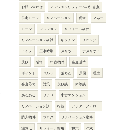
お問い合わせ
マンションリフォームの注意点
住宅ローン
リノベーション
税金
マネー
と
ローン
マンション
リフォーム会社
い
リノベーション会社
キッチン
リビング
トイレ
工事時期
メリット
デメリット
失敗
後悔
中古物件
審査基準
ポイント
ロルフ
落ちた
原因
理由
審査落ち
対策
失敗談
体験談
い
あるある
リノベ
中古マンション
と
リノベーション済
相談
アフターフォロー
購入物件
ブログ
リノベーション物件
過
注意点
リフォーム費用
和式
洋式