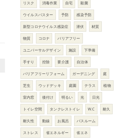
リスク
消毒作業
自宅
殺菌
ウイルスバスター
予防
感染予防
新型コロナウイルス感染症
潜伏
材質
物質
コロナ
バリアフリー
ユニバーサルデザイン
施設
下準備
手すり
控除
要介護
自治体
>
バリアフリーリフォーム
ガーデニング
庭
芝生
ウッドデッキ
庭園
テラス
植物
室内窓
後付け
明るい
光
日光
トイレ空間
タンクレストイレ
W.C
耐久
耐久性
動線
お風呂
バスルーム
ストレス
省エネルギー
省エネ