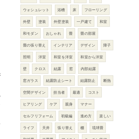
ウォシュレット
浴槽
床
フローリング
外壁
塗装
外壁塗装
一戸建て
和室
ま
和モダン
おしゃれ
畳
畳の部屋
畳の張り替え
インテリア
デザイン
障子
照明
洋室
和室を洋室
和室から洋室
壁
クロス
結露
窓
内部結露
が
窓ガラス
結露防止シート
結露防止
断熱
空間デザイン
担当者
最適
コスト
め
を
ヒアリング
ケア
親身
マナー
セルフリフォーム
初級編
進め方
楽しい
す
ライフ
天井
張り替え
棚
琉球畳