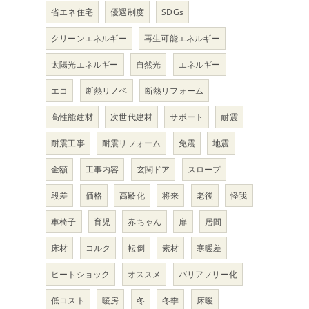
省エネ住宅
優遇制度
SDGs
クリーンエネルギー
再生可能エネルギー
太陽光エネルギー
自然光
エネルギー
エコ
断熱リノベ
断熱リフォーム
高性能建材
次世代建材
サポート
耐震
耐震工事
耐震リフォーム
免震
地震
金額
工事内容
玄関ドア
スロープ
段差
価格
高齢化
将来
老後
怪我
車椅子
育児
赤ちゃん
扉
居間
床材
コルク
転倒
素材
寒暖差
ヒートショック
オススメ
バリアフリー化
低コスト
暖房
冬
冬季
床暖