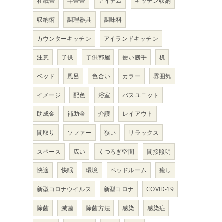
和紙畳
半畳畳
アイテム
キッチン収納
収納術
調理器具
調味料
カウンターキッチン
アイランドキッチン
注意
子供
子供部屋
使い勝手
机
て
ベッド
風呂
色合い
カラー
雰囲気
イメージ
配色
浴室
バスユニット
助成金
補助金
介護
レイアウト
失
間取り
ソファー
狭い
リラックス
く
スペース
広い
くつろぎ空間
間接照明
快適
快眠
環境
ベッドルーム
癒し
り
新型コロナウイルス
新型コロナ
COVID-19
除菌
滅菌
除菌方法
感染
感染症