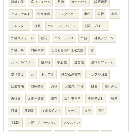
雑草対策
庭リフォーム
整地
カーポート
設置費用
アスファルト
耐久年数
アフターケア
車庫
鉄骨
木造
シャッター
台数
ガレージリフォーム
玄関アプローチ
外構リフォーム
敷石
エントランス
外観
外観デザイン
外構工事
対象条件
こどもみらい住宅支援
塀
シンボルツリー
施工時
吸音性
遮音性
屋根リフォーム
塗り替え
瓦
トラブル
飛び込み営業
トラブル回避
回避方法
悪徳業者
点検
太陽光パネル
脱着
取り外し
再設置
太陽光発電
塗料
設計事務所
不動産会社
得意
何日
種類別
後悔ポイント
ケース
立地
専門
３LDK
内装リノベーション
スケルトン