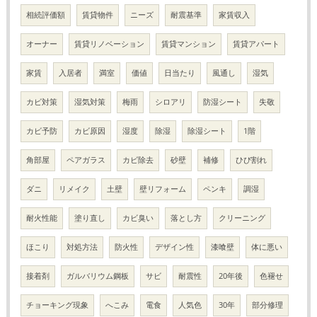
相続評価額
賃貸物件
ニーズ
耐震基準
家賃収入
オーナー
賃貸リノベーション
賃貸マンション
賃貸アパート
家賃
入居者
満室
価値
日当たり
風通し
湿気
カビ対策
湿気対策
梅雨
シロアリ
防湿シート
失敬
カビ予防
カビ原因
湿度
除湿
除湿シート
1階
角部屋
ペアガラス
カビ除去
砂壁
補修
ひび割れ
ダニ
リメイク
土壁
壁リフォーム
ペンキ
調湿
耐火性能
塗り直し
カビ臭い
落とし方
クリーニング
ほこり
対処方法
防火性
デザイン性
漆喰壁
体に悪い
接着剤
ガルバリウム鋼板
サビ
耐震性
20年後
色褪せ
チョーキング現象
へこみ
電食
人気色
30年
部分修理