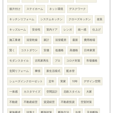
後片付け
ステイホーム
ネット環境
デスクワーク
キッチンリフォーム
システムキッチン
クローズキッチン
改装
キッズルーム
安全性
室内ドア
レンガ
統一感
仕上げ
施工業者
浴室乾燥
家計
浴室暖房
最新
費用相場
賢く
コストダウン
安価
低価格
高価格
日本家屋
モダンスタイル
古民家再生
プロ
コロナ対策
市場価格
玄関リフォーム
事情
新生活様式
配水管
シューズインクローゼット
定年
実家
10年
デザイン空間
一体感
カスタマイズ
空間設計
北欧スタイル
大家
不動産
不動産経営
賃貸経営
不動産投資
空室対策
家族構成
珪藻土
断熱対策
断熱方法
冷房
天井断熱