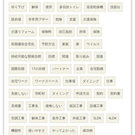
吊り下げ
解体
便所
多目的トイレ
浴室乾燥機
洗面台
脱衣場
非常用ブザー
危険
支援
介護保険
介護リフォーム
保険料
自己負担
所得
保険
長期優良住宅化
予防方法
家庭
家
ウイルス
持続可能な開発目標
目標
関連
取り組み
国連
国際目標
17の目標
パートナー
企業
在宅勤務
在宅ワーク
ワークスペース
仕事場
ダイニング
仕事
失敗しない
市町村
タイミング
申請方法
契約
契約書
見積書
工事名
後悔しない
仮設工事
設備工事
空調工事
解体工事
造作工事
外装工事
3LDK
4LDK
機能性
使いやすさ
やってよかった
成功例