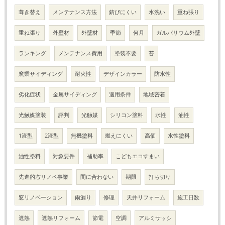
葺き替え
メンテナンス方法
錆びにくい
水洗い
重ね張り
重ね張り
外壁材
外壁材
季節
何月
ガルバリウム外壁
ランキング
メンテナンス費用
塗装不要
苔
窯業サイディング
耐火性
デザインカラー
防水性
劣化症状
金属サイディング
適用条件
地域密着
光触媒塗装
評判
光触媒
シリコン塗料
水性
油性
1液型
2液型
無機塗料
燃えにくい
高価
水性塗料
油性塗料
対象要件
補助率
こどもエコすまい
先進的窓リノベ事業
間に合わない
期限
打ち切り
窓リノベーション
雨漏り
修理
天井リフォーム
施工日数
遮熱
遮熱リフォーム
節電
空調
アルミサッシ