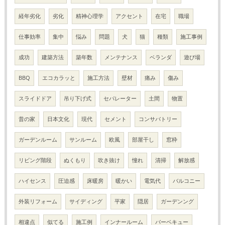
経年劣化
劣化
精神心理学
アクセント
在宅
職場
仕事効率
集中
悩み
問題
犬
猫
種類
施工事例
成功
建築方法
築年数
メンテナンス
ベランダ
遊び場
BBQ
エコカラッと
施工方法
壁材
痛み
傷み
スライドドア
吊り下げ式
セパレーター
土間
物置
昔の家
日本文化
現代
セメント
コンサバトリー
ガーデンルーム
サンルーム
欧風
部屋干し
窓枠
リビング階段
ぬくもり
吹き抜け
憧れ
清掃
解放感
ハイセンス
圧迫感
床暖房
暖かい
電気代
バルコニー
外装リフォーム
サイディング
平家
隠居
ガーデンング
相違点
似てる
施工例
インナールーム
バーベキュー