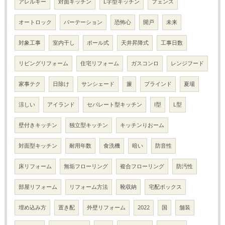
アレルギー
対面キッチン
L字型キッチン
フェンス
オートロック
パーテーション
恐怖心
開戸
未来
対象工事
室内干し
ポール式
天井昇降式
工事日数
リビングリフォーム
住宅リフォーム
ガスコンロ
レンジフード
家事テク
日除け
サンシェード
簾
ブラインド
夏場
涼しい
アイランド
セパレート型キッチン
I型
L型
壁付きキッチン
独立型キッチン
キッチンりおーム
対面型キッチン
耐用年数
食洗機
暗い
防音性
床リフォーム
無垢フローリング
複合フローリング
防汚性
部屋リフォーム
リフォーム方法
靴収納
宅配ボックス
埋め込み方
置き配
外壁リフォーム
2022
国
舗装