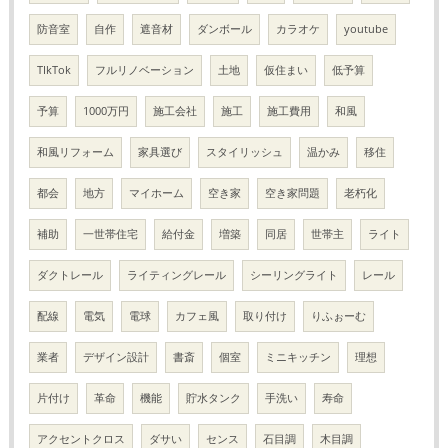
防音室
自作
遮音材
ダンボール
カラオケ
youtube
TIkTok
フルリノベーション
土地
仮住まい
低予算
予算
1000万円
施工会社
施工
施工費用
和風
和風リフォーム
家具選び
スタイリッシュ
温かみ
移住
都会
地方
マイホーム
空き家
空き家問題
老朽化
補助
一世帯住宅
給付金
増築
同居
世帯主
ライト
ダクトレール
ライティングレール
シーリングライト
レール
配線
電気
電球
カフェ風
取り付け
りふぉーむ
業者
デザイン設計
書斎
個室
ミニキッチン
理想
片付け
革命
機能
貯水タンク
手洗い
寿命
アクセントクロス
ダサい
センス
石目調
木目調