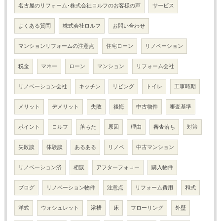
名古屋のリフォーム･株式会社ロルフのお客様の声
サービス
よくある質問
株式会社ロルフ
お問い合わせ
マンションリフォームの注意点
住宅ローン
リノベーション
税金
マネー
ローン
マンション
リフォーム会社
リノベーション会社
キッチン
リビング
トイレ
工事時期
メリット
デメリット
失敗
後悔
中古物件
審査基準
ポイント
ロルフ
落ちた
原因
理由
審査落ち
対策
失敗談
体験談
あるある
リノベ
中古マンション
リノベーション済
相談
アフターフォロー
購入物件
ブログ
リノベーション物件
注意点
リフォーム費用
和式
洋式
ウォシュレット
浴槽
床
フローリング
外壁