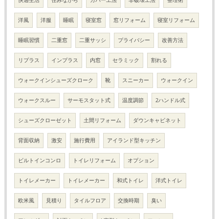
洋風
洋服
睡眠
寝室窓
窓リフォーム
寝室リフォーム
睡眠習慣
二重窓
二重サッシ
プライバシー
改善方法
リプラス
インプラス
内窓
セラミック
割れる
ウォークインシューズクローク
靴
スニーカー
ウォークイン
ウォークスルー
サーモスタット式
温度調節
2ハンドル式
シューズクローゼット
土間リフォーム
ダウンキャビネット
背面収納
激安
施行費用
アイランド型キッチン
ビルトインコンロ
トイレリフォーム
オプション
トイレメーカー
トイレメーカー
和式トイレ
洋式トイレ
欧米風
見積り
タイルフロア
交換時期
臭い