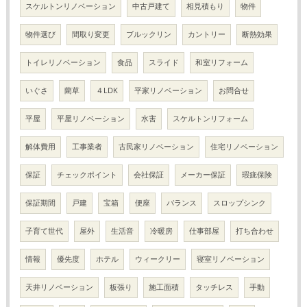
スケルトンリノベーション
中古戸建て
相見積もり
物件
物件選び
間取り変更
ブルックリン
カントリー
断熱効果
トイレリノベーション
食品
スライド
和室リフォーム
いぐさ
藺草
４LDK
平家リノベーション
お問合せ
平屋
平屋リノベーション
水害
スケルトンリフォーム
解体費用
工事業者
古民家リノベーション
住宅リノベーション
保証
チェックポイント
会社保証
メーカー保証
瑕疵保険
保証期間
戸建
宝箱
便座
バランス
スロップシンク
子育て世代
屋外
生活音
冷暖房
仕事部屋
打ち合わせ
情報
優先度
ホテル
ウィークリー
寝室リノベーション
天井リノベーション
板張り
施工面積
タッチレス
手動