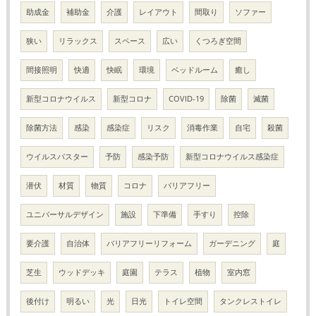
助成金
補助金
介護
レイアウト
間取り
ソファー
狭い
リラックス
スペース
広い
くつろぎ空間
間接照明
快適
快眠
環境
ベッドルーム
癒し
新型コロナウイルス
新型コロナ
COVID-19
除菌
滅菌
除菌方法
感染
感染症
リスク
消毒作業
自宅
殺菌
ウイルスバスター
予防
感染予防
新型コロナウイルス感染症
潜伏
材質
物質
コロナ
バリアフリー
ユニバーサルデザイン
施設
下準備
手すり
控除
要介護
自治体
バリアフリーリフォーム
ガーデニング
庭
芝生
ウッドデッキ
庭園
テラス
植物
室内窓
後付け
明るい
光
日光
トイレ空間
タンクレストイレ