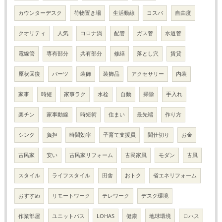
カウンターデスク
荷物置き場
生活動線
コスパ
自由度
クオリティ
人気
コロナ渦
配管
ガス管
水道管
電線管
専有部分
共有部分
修繕
落とし穴
賃貸
原状回復
パーツ
装飾
装飾品
アクセサリー
内装
家事
時短
家事ラク
水栓
自動
掃除
手入れ
楽チン
家事動線
時短術
住まい
最先端
作り方
シンク
負担
時間効率
子育て支援員
間仕切り
お金
古民家
安い
古民家リフォーム
古民家風
モダン
古風
スタイル
ライフスタイル
田舎
おトク
省エネリフォーム
おすすめ
リモートワーク
テレワーク
デスク環境
作業部屋
ユニットバス
LOHAS
健康
地球環境
ロハス