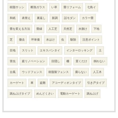
樹脂サッシ
断熱ガラス
い草
畳リフォーム
七島イ
和紙
表替え
裏返し
新調
話モダン
カラー畳
畳を変える方法
畳縁
人工芝
天然芝
水捌け
下地
芝
撤去
坪単価
水はけ
虫
駆除
注意ポイント
目地
スリット
エキスパンタイ
インターロッキング
土
害虫
庭リノベーション
目隠し
柵
置くだけ
倒れない
台風
ウッドフェンス
樹脂製フェンス
腐らない
人工木
カーゲート
車
盗難
アコーディオンタイプ
引き戸タイプ
跳ね上げタイプ
めんどくさい
電動カーゲート
跳ね上げ