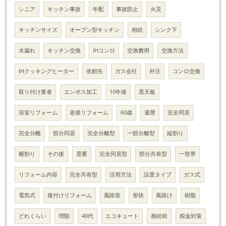
シニア
キッチン事故
年配
事故防止
火災
キッチンサイズ
オープン型キッチン
相続
シンク下
水漏れ
キッチン交換
IHコンロ
交換費用
交換方法
IHクッキングヒーター
依頼先
ガス会社
外注
コンロ交換
取り付け業者
エンボス加工
10年後
黒天板
浴室リフォーム
老後リフォーム
60歳
還暦
完全同居
完全分離
部分同居
完全分離型
一部分離型
縦割り
横割り
その後
需要
完全同居型
部分共有型
一世帯
リフォーム内容
完全共有型
活用方法
設置タイプ
ガス式
電気式
後付けリフォーム
風除室
形状
風除け
樹脂
どれくらい
増額
40代
エコキュート
相続前
税金対策