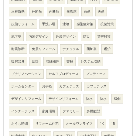
屋根断熱
外断熱
内断熱
無垢床
自然
天然
抗菌リフォーム
手洗い場
漆喰
感染症対策
抗菌対策
地下室
内装デザイン
外装デザイン
防災
災害対策
耐震診断
免震リフォーム
ナチュラル
囲炉裏
暖炉
暖房器具
団欒
瑕疵物件
書棚
システム収納
プチリノベーション
セルフプロデュース
プロデュース
ホームセンター
お手軽
カフェテラス
カフェテラス
デザインリフォーム
デザインリフォーム
防水
防水
縁側
インナーテラス
家庭環境
ファミリー
多機能型
おうち時間
リフォーム住宅
オールワンライフ
1K
1R
快適生活
住みながら
カバー工法
非破壊工法
整理術