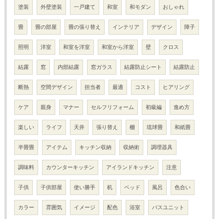
塗装
外壁塗装
一戸建て
和室
和モダン
おしゃれ
畳
畳の部屋
畳の張り替え
インテリア
デザイン
障子
照明
洋室
和室を洋室
和室から洋室
壁
クロス
結露
窓
内部結露
窓ガラス
結露防止シート
結露防止
断熱
空間デザイン
担当者
最適
コスト
ヒアリング
ケア
親身
マナー
セルフリフォーム
初級編
進め方
楽しい
ライフ
天井
張り替え
棚
琉球畳
和紙畳
半畳畳
アイテム
キッチン収納
収納術
調理器具
調味料
カウンターキッチン
アイランドキッチン
注意
子供
子供部屋
使い勝手
机
ベッド
風呂
色合い
カラー
雰囲気
イメージ
配色
浴室
バスユニット