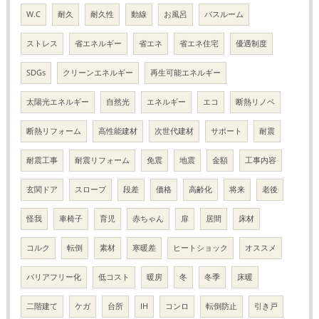
W.C
耐久
耐久性
動線
お風呂
バスルーム
ストレス
省エネルギー
省エネ
省エネ住宅
優遇制度
SDGs
クリーンエネルギー
再生可能エネルギー
太陽光エネルギー
自然光
エネルギー
エコ
断熱リノベ
断熱リフォーム
高性能建材
次世代建材
サポート
耐震
耐震工事
耐震リフォーム
免震
地震
金額
工事内容
玄関ドア
スロープ
段差
価格
高齢化
将来
老後
怪我
車椅子
育児
赤ちゃん
扉
居間
床材
コルク
転倒
素材
寒暖差
ヒートショック
オススメ
バリアフリー化
低コスト
暖房
冬
冬季
床暖
二階建て
ケガ
台所
IH
コンロ
転倒防止
引き戸