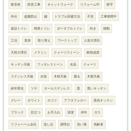
吸音材
防音工事
キャットウォーク
リフォーム中
留守
外出
盗難防止
鍵
トラブル回避方法
不安
工事期間中
仮設トイレ
簡易トイレ
ポータブルトイレ
向き
移動
工法
直床
取り替え
ワークトップ
人造大理石
天然大理石
メラミン
クォーツストーン
耐熱温度
キッチン天板
フィオレストーン
水晶
クォーツ
ステンレス天板
水垢
木材天板
腐る
木製天板
経年変化
ツヤ
オールステンレス
黒
黒いキッチン
グレー
ホワイト
ホコリ
アフタフォロー
黒色キッチン
ブラック
目立つ
お手入れ
清潔
何年
ガス
リフォーーム会社
流し台
調理台
洗い場
高齢者