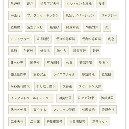
吊戸棚
高さ
折り下げ天井
ビルトイン食洗機
食器
手荒れ
フルフラットキッチン
風呂リノベーション
ジャグジー
乾燥機
浴室テレビ
色選び
結露対策
防犯対策
鏡
ミストサウナ
返済期間
元金均等返済
元利均等返済
利息
総額
計画性
借りる
借り方
融資実行
銀行
建ぺい率
断熱性
室内階段
位置
確認申請
明るさ
施工期間中
安心安全
ライススタイル
螺旋階段
直階段
かね折れ階段
折り返し階段
改善策
スケルトン天井
インダストリアルインテリア
消臭効果
防カビ効果
除菌効果
防カビ効果
高くする
マンション管理
管理規約
管理会社
二重天井
二重床
軽量衝撃音
重量衝撃音
遮音マット