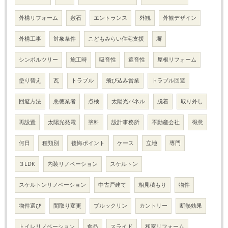
外構リフォーム
敷石
エントランス
外観
外観デザイン
外構工事
対象条件
こどもみらい住宅支援
塀
シンボルツリー
施工時
吸音性
遮音性
屋根リフォーム
塗り替え
瓦
トラブル
飛び込み営業
トラブル回避
回避方法
悪徳業者
点検
太陽光パネル
脱着
取り外し
再設置
太陽光発電
塗料
設計事務所
不動産会社
得意
何日
種類別
後悔ポイント
ケース
立地
専門
３LDK
内装リノベーション
スケルトン
スケルトンリノベーション
中古戸建て
相見積もり
物件
物件選び
間取り変更
ブルックリン
カントリー
断熱効果
トイレリノベーション
食品
スライド
和室リフォーム