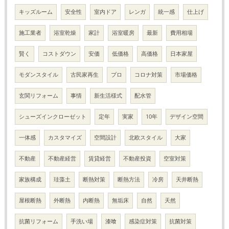
キッズルーム
安全性
室内ドア
レンガ
統一感
仕上げ
施工業者
浴室乾燥
家計
浴室暖房
最新
費用相場
賢く
コストダウン
安価
低価格
高価格
日本家屋
モダンスタイル
古民家再生
プロ
コロナ対策
市場価格
玄関リフォーム
事情
新生活様式
配水管
シューズインクローゼット
定年
実家
10年
デザイン空間
一体感
カスタマイズ
空間設計
北欧スタイル
大家
不動産
不動産経営
賃貸経営
不動産投資
空室対策
家族構成
珪藻土
断熱対策
断熱方法
冷房
天井断熱
屋根断熱
外断熱
内断熱
無垢床
自然
天然
抗菌リフォーム
手洗い場
漆喰
感染症対策
抗菌対策