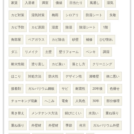
家賃
入居者
満室
価値
日当たり
風通し
湿気
カビ対策
湿気対策
梅雨
シロアリ
防湿シート
失敬
カビ予防
カビ原因
湿度
除湿
除湿シート
1階
角部屋
ペアガラス
カビ除去
砂壁
補修
ひび割れ
ダニ
リメイク
土壁
壁リフォーム
ペンキ
調湿
耐火性能
塗り直し
カビ臭い
落とし方
クリーニング
ほこり
対処方法
防火性
デザイン性
漆喰壁
体に悪い
接着剤
ガルバリウム鋼板
サビ
耐震性
20年後
色褪せ
チョーキング現象
へこみ
電食
人気色
30年
部分修理
葺き替え
メンテナンス方法
錆びにくい
水洗い
重ね張り
重ね張り
外壁材
外壁材
季節
何月
ガルバリウム外壁