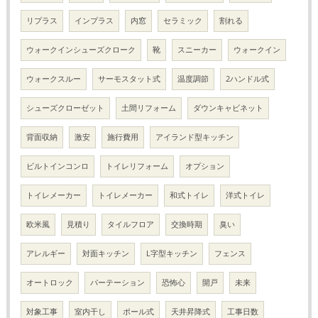
リプラス
インプラス
内窓
セラミック
割れる
ウォークインシューズクローク
靴
スニーカー
ウォークイン
ウォークスルー
サーモスタット式
温度調節
2ハンドル式
シューズクローゼット
土間リフォーム
ダウンキャビネット
背面収納
激安
施行費用
アイランド型キッチン
ビルトインコンロ
トイレリフォーム
オプション
トイレメーカー
トイレメーカー
和式トイレ
洋式トイレ
欧米風
見積り
タイルフロア
交換時期
臭い
アレルギー
対面キッチン
L字型キッチン
フェンス
オートロック
パーテーション
恐怖心
開戸
未来
対象工事
室内干し
ポール式
天井昇降式
工事日数