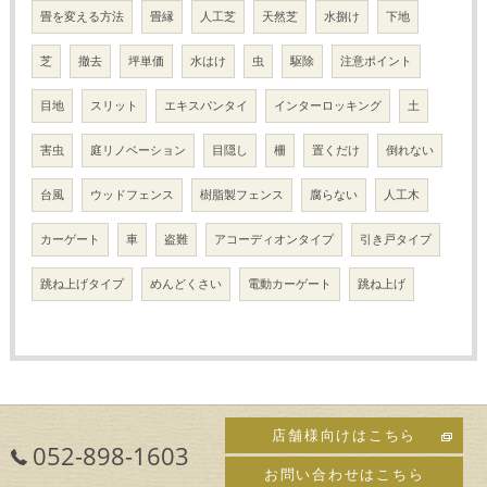
畳を変える方法
畳縁
人工芝
天然芝
水捌け
下地
芝
撤去
坪単価
水はけ
虫
駆除
注意ポイント
目地
スリット
エキスパンタイ
インターロッキング
土
害虫
庭リノベーション
目隠し
柵
置くだけ
倒れない
台風
ウッドフェンス
樹脂製フェンス
腐らない
人工木
カーゲート
車
盗難
アコーディオンタイプ
引き戸タイプ
跳ね上げタイプ
めんどくさい
電動カーゲート
跳ね上げ
店舗様向けはこちら
052-898-1603
お問い合わせはこちら