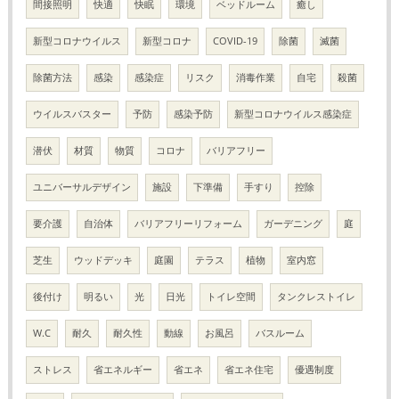
間接照明
快適
快眠
環境
ベッドルーム
癒し
新型コロナウイルス
新型コロナ
COVID-19
除菌
滅菌
除菌方法
感染
感染症
リスク
消毒作業
自宅
殺菌
ウイルスバスター
予防
感染予防
新型コロナウイルス感染症
潜伏
材質
物質
コロナ
バリアフリー
ユニバーサルデザイン
施設
下準備
手すり
控除
要介護
自治体
バリアフリーリフォーム
ガーデニング
庭
芝生
ウッドデッキ
庭園
テラス
植物
室内窓
後付け
明るい
光
日光
トイレ空間
タンクレストイレ
W.C
耐久
耐久性
動線
お風呂
バスルーム
ストレス
省エネルギー
省エネ
省エネ住宅
優遇制度