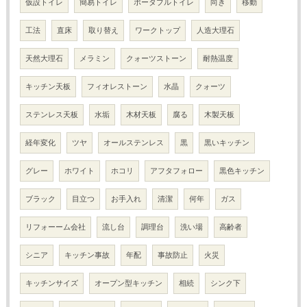
仮設トイレ
簡易トイレ
ポータブルトイレ
向き
移動
工法
直床
取り替え
ワークトップ
人造大理石
天然大理石
メラミン
クォーツストーン
耐熱温度
キッチン天板
フィオレストーン
水晶
クォーツ
ステンレス天板
水垢
木材天板
腐る
木製天板
経年変化
ツヤ
オールステンレス
黒
黒いキッチン
グレー
ホワイト
ホコリ
アフタフォロー
黒色キッチン
ブラック
目立つ
お手入れ
清潔
何年
ガス
リフォーーム会社
流し台
調理台
洗い場
高齢者
シニア
キッチン事故
年配
事故防止
火災
キッチンサイズ
オープン型キッチン
相続
シンク下