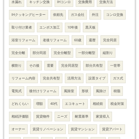
水漏れ
キッチン交換
IHコンロ
交換費用
交換方法
IHクッキングヒーター
依頼先
ガス会社
外注
コンロ交換
取り付け業者
エンボス加工
10年後
黒天板
浴室リフォーム
老後リフォーム
60歳
還暦
完全同居
完全分離
部分同居
完全分離型
一部分離型
縦割り
横割り
その後
需要
完全同居型
部分共有型
一世帯
リフォーム内容
完全共有型
活用方法
設置タイプ
ガス式
電気式
後付けリフォーム
風除室
形状
風除け
樹脂
どれくらい
増額
40代
エコキュート
相続前
税金対策
相続評価額
賃貸物件
ニーズ
耐震基準
家賃収入
オーナー
賃貸リノベーション
賃貸マンション
賃貸アパート