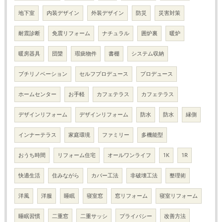
地下室
内装デザイン
外装デザイン
防災
災害対策
耐震診断
免震リフォーム
ナチュラル
囲炉裏
暖炉
暖房器具
団欒
瑕疵物件
書棚
システム収納
プチリノベーション
セルフプロデュース
プロデュース
ホームセンター
お手軽
カフェテラス
カフェテラス
デザインリフォーム
デザインリフォーム
防水
防水
縁側
インナーテラス
家庭環境
ファミリー
多機能型
おうち時間
リフォーム住宅
オールワンライフ
1K
1R
快適生活
住みながら
カバー工法
非破壊工法
整理術
洋風
洋服
睡眠
寝室窓
窓リフォーム
寝室リフォーム
睡眠習慣
二重窓
二重サッシ
プライバシー
改善方法