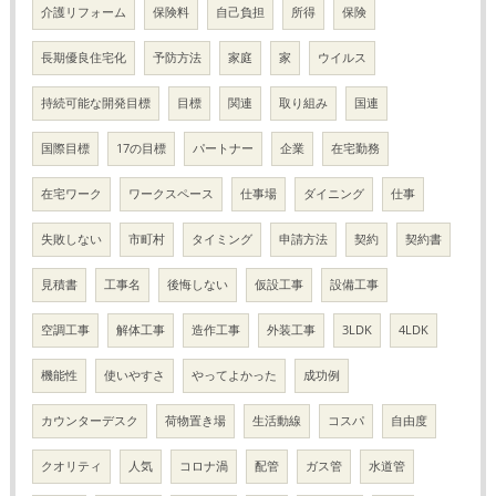
介護リフォーム
保険料
自己負担
所得
保険
長期優良住宅化
予防方法
家庭
家
ウイルス
持続可能な開発目標
目標
関連
取り組み
国連
国際目標
17の目標
パートナー
企業
在宅勤務
在宅ワーク
ワークスペース
仕事場
ダイニング
仕事
失敗しない
市町村
タイミング
申請方法
契約
契約書
見積書
工事名
後悔しない
仮設工事
設備工事
空調工事
解体工事
造作工事
外装工事
3LDK
4LDK
機能性
使いやすさ
やってよかった
成功例
カウンターデスク
荷物置き場
生活動線
コスパ
自由度
クオリティ
人気
コロナ渦
配管
ガス管
水道管