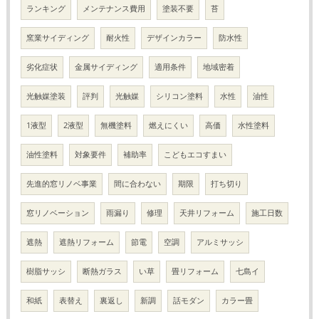
ランキング
メンテナンス費用
塗装不要
苔
窯業サイディング
耐火性
デザインカラー
防水性
劣化症状
金属サイディング
適用条件
地域密着
光触媒塗装
評判
光触媒
シリコン塗料
水性
油性
1液型
2液型
無機塗料
燃えにくい
高価
水性塗料
油性塗料
対象要件
補助率
こどもエコすまい
先進的窓リノベ事業
間に合わない
期限
打ち切り
窓リノベーション
雨漏り
修理
天井リフォーム
施工日数
遮熱
遮熱リフォーム
節電
空調
アルミサッシ
樹脂サッシ
断熱ガラス
い草
畳リフォーム
七島イ
和紙
表替え
裏返し
新調
話モダン
カラー畳