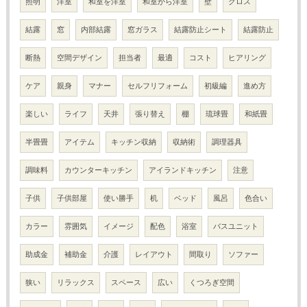
照明
洋室
和室を洋室
和室から洋室
壁
クロス
結露
窓
内部結露
窓ガラス
結露防止シート
結露防止
断熱
空間デザイン
担当者
最適
コスト
ヒアリング
ケア
親身
マナー
セルフリフォーム
初級編
進め方
楽しい
ライフ
天井
張り替え
棚
琉球畳
和紙畳
半畳畳
アイテム
キッチン収納
収納術
調理器具
調味料
カウンターキッチン
アイランドキッチン
注意
子供
子供部屋
使い勝手
机
ベッド
風呂
色合い
カラー
雰囲気
イメージ
配色
浴室
バスユニット
助成金
補助金
介護
レイアウト
間取り
ソファー
狭い
リラックス
スペース
広い
くつろぎ空間