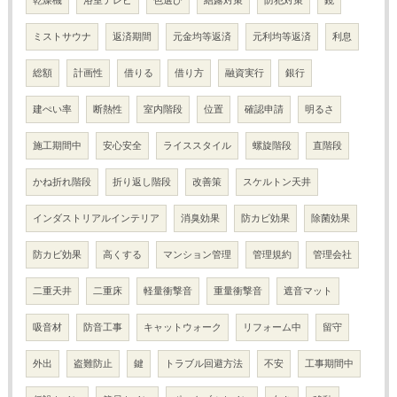
ミストサウナ
返済期間
元金均等返済
元利均等返済
利息
総額
計画性
借りる
借り方
融資実行
銀行
建ぺい率
断熱性
室内階段
位置
確認申請
明るさ
施工期間中
安心安全
ライススタイル
螺旋階段
直階段
かね折れ階段
折り返し階段
改善策
スケルトン天井
インダストリアルインテリア
消臭効果
防カビ効果
除菌効果
防カビ効果
高くする
マンション管理
管理規約
管理会社
二重天井
二重床
軽量衝撃音
重量衝撃音
遮音マット
吸音材
防音工事
キャットウォーク
リフォーム中
留守
外出
盗難防止
鍵
トラブル回避方法
不安
工事期間中