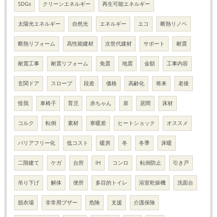
SDGs
クリーンエネルギー
再生可能エネルギー
太陽光エネルギー
自然光
エネルギー
エコ
断熱リノベ
断熱リフォーム
高性能建材
次世代建材
サポート
耐震
耐震工事
耐震リフォーム
免震
地震
金額
工事内容
玄関ドア
スロープ
段差
価格
高齢化
将来
老後
怪我
車椅子
育児
赤ちゃん
扉
居間
床材
コルク
転倒
素材
寒暖差
ヒートショック
オススメ
バリアフリー化
低コスト
暖房
冬
冬季
床暖
二階建て
ケガ
台所
IH
コンロ
転倒防止
引き戸
吊り下げ
解体
便所
多目的トイレ
浴室乾燥機
洗面台
脱衣場
非常用ブザー
危険
支援
介護保険