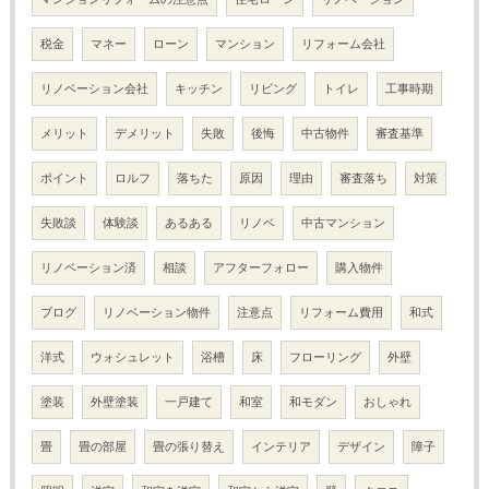
税金
マネー
ローン
マンション
リフォーム会社
リノベーション会社
キッチン
リビング
トイレ
工事時期
メリット
デメリット
失敗
後悔
中古物件
審査基準
ポイント
ロルフ
落ちた
原因
理由
審査落ち
対策
失敗談
体験談
あるある
リノベ
中古マンション
リノベーション済
相談
アフターフォロー
購入物件
ブログ
リノベーション物件
注意点
リフォーム費用
和式
洋式
ウォシュレット
浴槽
床
フローリング
外壁
塗装
外壁塗装
一戸建て
和室
和モダン
おしゃれ
畳
畳の部屋
畳の張り替え
インテリア
デザイン
障子