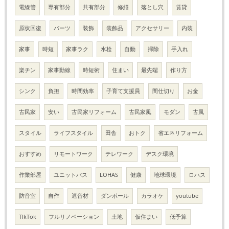
電線管
専有部分
共有部分
修繕
落とし穴
賃貸
原状回復
パーツ
装飾
装飾品
アクセサリー
内装
家事
時短
家事ラク
水栓
自動
掃除
手入れ
楽チン
家事動線
時短術
住まい
最先端
作り方
シンク
負担
時間効率
子育て支援員
間仕切り
お金
古民家
安い
古民家リフォーム
古民家風
モダン
古風
スタイル
ライフスタイル
田舎
おトク
省エネリフォーム
おすすめ
リモートワーク
テレワーク
デスク環境
作業部屋
ユニットバス
LOHAS
健康
地球環境
ロハス
防音室
自作
遮音材
ダンボール
カラオケ
youtube
TIkTok
フルリノベーション
土地
仮住まい
低予算