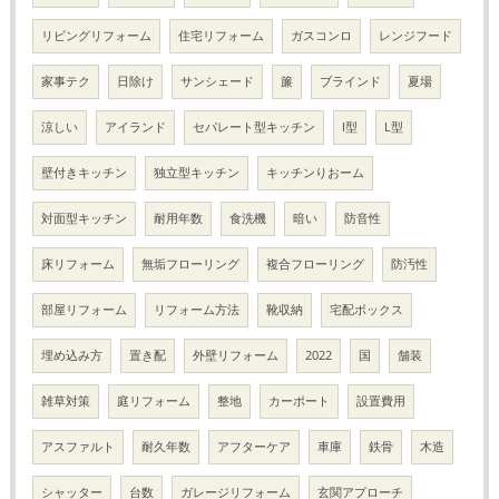
リビングリフォーム
住宅リフォーム
ガスコンロ
レンジフード
家事テク
日除け
サンシェード
簾
ブラインド
夏場
涼しい
アイランド
セパレート型キッチン
I型
L型
壁付きキッチン
独立型キッチン
キッチンりおーム
対面型キッチン
耐用年数
食洗機
暗い
防音性
床リフォーム
無垢フローリング
複合フローリング
防汚性
部屋リフォーム
リフォーム方法
靴収納
宅配ボックス
埋め込み方
置き配
外壁リフォーム
2022
国
舗装
雑草対策
庭リフォーム
整地
カーポート
設置費用
アスファルト
耐久年数
アフターケア
車庫
鉄骨
木造
シャッター
台数
ガレージリフォーム
玄関アプローチ