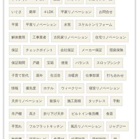
いぐさ
藺草
４LDK
平家リノベーション
お問合せ
平屋
平屋リノベーション
水害
スケルトンリフォーム
解体費用
工事業者
古民家リノベーション
住宅リノベーション
保証
チェックポイント
会社保証
メーカー保証
瑕疵保険
保証期間
戸建
宝箱
便座
バランス
スロップシンク
子育て世代
屋外
生活音
冷暖房
仕事部屋
打ち合わせ
情報
優先度
ホテル
ウィークリー
寝室リノベーション
天井リノベーション
板張り
施工面積
タッチレス
手動
吊戸棚
高さ
折り下げ天井
ビルトイン食洗機
食器
手荒れ
フルフラットキッチン
風呂リノベーション
ジャグジー
乾燥機
浴室テレビ
色選び
結露対策
防犯対策
鏡