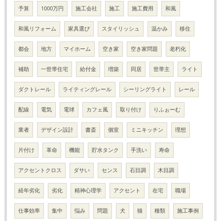
予算
1000万円
施工会社
施工
施工費用
和風
和風リフォーム
家具選び
スタイリッシュ
温かみ
移住
都会
地方
マイホーム
空き家
空き家問題
老朽化
補助
一世帯住宅
給付金
増築
同居
世帯主
ライト
ダクトレール
ライティングレール
シーリングライト
レール
配線
電気
電球
カフェ風
取り付け
りふぉーむ
業者
デザイン設計
書斎
個室
ミニキッチン
理想
片付け
革命
機能
貯水タンク
手洗い
寿命
アクセントクロス
ダサい
センス
石目調
木目調
経年劣化
劣化
精神心理学
アクセント
在宅
職場
仕事効率
集中
悩み
問題
犬
猫
種類
施工事例