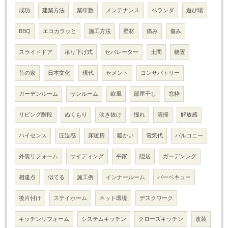
成功
建築方法
築年数
メンテナンス
ベランダ
遊び場
BBQ
エコカラッと
施工方法
壁材
痛み
傷み
スライドドア
吊り下げ式
セパレーター
土間
物置
昔の家
日本文化
現代
セメント
コンサバトリー
ガーデンルーム
サンルーム
欧風
部屋干し
窓枠
リビング階段
ぬくもり
吹き抜け
憧れ
清掃
解放感
ハイセンス
圧迫感
床暖房
暖かい
電気代
バルコニー
外装リフォーム
サイディング
平家
隠居
ガーデンング
相違点
似てる
施工例
インナールーム
バーベキュー
後片付け
ステイホーム
ネット環境
デスクワーク
キッチンリフォーム
システムキッチン
クローズキッチン
改装