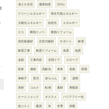
省エネ住宅
優遇制度
SDGs
ま
クリーンエネルギー
再生可能エネルギー
太陽光エネルギー
自然光
エネルギー
ぜ
エコ
断熱リノベ
断熱リフォーム
高性能建材
次世代建材
サポート
耐震
耐震工事
耐震リフォーム
免震
地震
金額
工事内容
玄関ドア
スロープ
段差
価格
高齢化
将来
老後
怪我
車椅子
育児
赤ちゃん
扉
居間
>
床材
コルク
転倒
素材
寒暖差
ヒートショック
オススメ
バリアフリー化
低コスト
暖房
冬
冬季
床暖