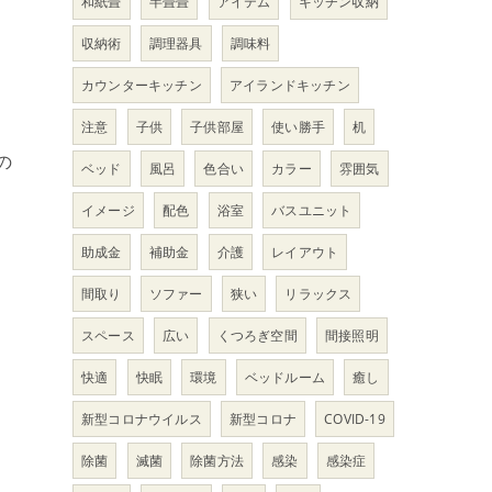
和紙畳
半畳畳
アイテム
キッチン収納
収納術
調理器具
調味料
カウンターキッチン
アイランドキッチン
注意
子供
子供部屋
使い勝手
机
の
ベッド
風呂
色合い
カラー
雰囲気
イメージ
配色
浴室
バスユニット
助成金
補助金
介護
レイアウト
間取り
ソファー
狭い
リラックス
スペース
広い
くつろぎ空間
間接照明
快適
快眠
環境
ベッドルーム
癒し
う
新型コロナウイルス
新型コロナ
COVID-19
除菌
滅菌
除菌方法
感染
感染症