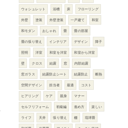
ウォシュレット
浴槽
床
フローリング
外壁
塗装
外壁塗装
一戸建て
和室
和モダン
おしゃれ
畳
畳の部屋
畳の張り替え
インテリア
デザイン
障子
照明
洋室
和室を洋室
和室から洋室
壁
クロス
結露
窓
内部結露
窓ガラス
結露防止シート
結露防止
断熱
空間デザイン
担当者
最適
コスト
き
ヒアリング
ケア
親身
マナー
セルフリフォーム
初級編
進め方
楽しい
み
ライフ
天井
張り替え
棚
琉球畳