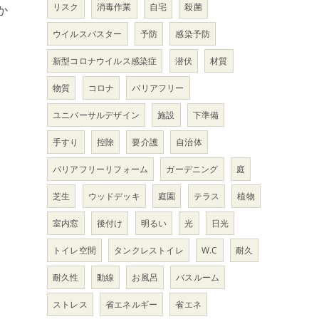
リスク
消毒作業
自宅
殺菌
か
ウイルスバスター
予防
感染予防
新型コロナウイルス感染症
潜伏
材質
物質
コロナ
バリアフリー
ユニバーサルデザイン
施設
下準備
手すり
控除
要介護
自治体
バリアフリーリフォーム
ガーデニング
庭
芝生
ウッドデッキ
庭園
テラス
植物
室内窓
後付け
明るい
光
日光
トイレ空間
タンクレストイレ
W.C
耐久
耐久性
動線
お風呂
バスルーム
ストレス
省エネルギー
省エネ