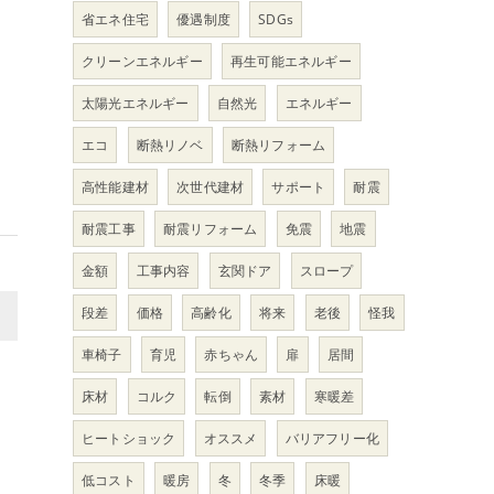
省エネ住宅
優遇制度
SDGs
クリーンエネルギー
再生可能エネルギー
太陽光エネルギー
自然光
エネルギー
エコ
断熱リノベ
断熱リフォーム
高性能建材
次世代建材
サポート
耐震
耐震工事
耐震リフォーム
免震
地震
金額
工事内容
玄関ドア
スロープ
段差
価格
高齢化
将来
老後
怪我
>
車椅子
育児
赤ちゃん
扉
居間
床材
コルク
転倒
素材
寒暖差
ヒートショック
オススメ
バリアフリー化
低コスト
暖房
冬
冬季
床暖