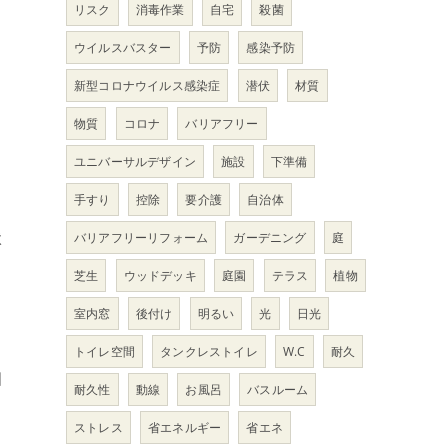
リスク
消毒作業
自宅
殺菌
ウイルスバスター
予防
感染予防
新型コロナウイルス感染症
潜伏
材質
物質
コロナ
バリアフリー
ユニバーサルデザイン
施設
下準備
手すり
控除
要介護
自治体
状
バリアフリーリフォーム
ガーデニング
庭
芝生
ウッドデッキ
庭園
テラス
植物
室内窓
後付け
明るい
光
日光
トイレ空間
タンクレストイレ
W.C
耐久
相
耐久性
動線
お風呂
バスルーム
ストレス
省エネルギー
省エネ
と