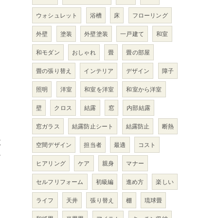
ウォシュレット
浴槽
床
フローリング
外壁
塗装
外壁塗装
一戸建て
和室
和モダン
おしゃれ
畳
畳の部屋
畳の張り替え
インテリア
デザイン
障子
照明
洋室
和室を洋室
和室から洋室
壁
クロス
結露
窓
内部結露
窓ガラス
結露防止シート
結露防止
断熱
数
空間デザイン
担当者
最適
コスト
ー
ヒアリング
ケア
親身
マナー
セルフリフォーム
初級編
進め方
楽しい
ライフ
天井
張り替え
棚
琉球畳