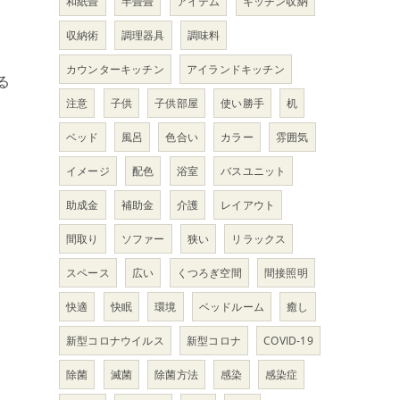
和紙畳
半畳畳
アイテム
キッチン収納
収納術
調理器具
調味料
カウンターキッチン
アイランドキッチン
る
注意
子供
子供部屋
使い勝手
机
ベッド
風呂
色合い
カラー
雰囲気
イメージ
配色
浴室
バスユニット
助成金
補助金
介護
レイアウト
間取り
ソファー
狭い
リラックス
スペース
広い
くつろぎ空間
間接照明
快適
快眠
環境
ベッドルーム
癒し
新型コロナウイルス
新型コロナ
COVID-19
除菌
滅菌
除菌方法
感染
感染症