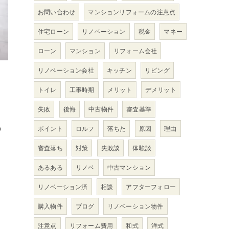
お問い合わせ
マンションリフォームの注意点
住宅ローン
リノベーション
税金
マネー
ローン
マンション
リフォーム会社
リノベーション会社
キッチン
リビング
トイレ
工事時期
メリット
デメリット
失敗
後悔
中古物件
審査基準
の
ポイント
ロルフ
落ちた
原因
理由
審査落ち
対策
失敗談
体験談
あるある
リノベ
中古マンション
リノベーション済
相談
アフターフォロー
購入物件
ブログ
リノベーション物件
こ
注意点
リフォーム費用
和式
洋式