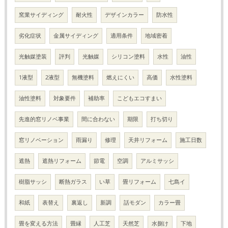
窯業サイディング
耐火性
デザインカラー
防水性
劣化症状
金属サイディング
適用条件
地域密着
光触媒塗装
評判
光触媒
シリコン塗料
水性
油性
1液型
2液型
無機塗料
燃えにくい
高価
水性塗料
油性塗料
対象要件
補助率
こどもエコすまい
先進的窓リノベ事業
間に合わない
期限
打ち切り
窓リノベーション
雨漏り
修理
天井リフォーム
施工日数
遮熱
遮熱リフォーム
節電
空調
アルミサッシ
樹脂サッシ
断熱ガラス
い草
畳リフォーム
七島イ
和紙
表替え
裏返し
新調
話モダン
カラー畳
畳を変える方法
畳縁
人工芝
天然芝
水捌け
下地