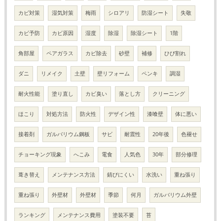
カビ対策
湿気対策
梅雨
シロアリ
防湿シート
失敬
カビ予防
カビ原因
湿度
除湿
除湿シート
1階
角部屋
ペアガラス
カビ除去
砂壁
補修
ひび割れ
ダニ
リメイク
土壁
壁リフォーム
ペンキ
調湿
耐火性能
塗り直し
カビ臭い
落とし方
クリーニング
ほこり
対処方法
防火性
デザイン性
漆喰壁
体に悪い
接着剤
ガルバリウム鋼板
サビ
耐震性
20年後
色褪せ
チョーキング現象
へこみ
電食
人気色
30年
部分修理
葺き替え
メンテナンス方法
錆びにくい
水洗い
重ね張り
重ね張り
外壁材
外壁材
季節
何月
ガルバリウム外壁
ランキング
メンテナンス費用
塗装不要
苔