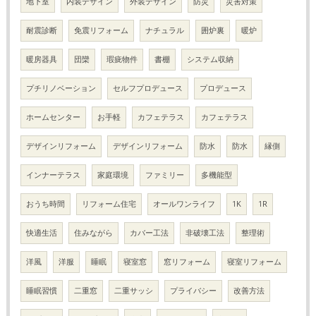
地下室
内装デザイン
外装デザイン
防災
災害対策
耐震診断
免震リフォーム
ナチュラル
囲炉裏
暖炉
暖房器具
団欒
瑕疵物件
書棚
システム収納
プチリノベーション
セルフプロデュース
プロデュース
ホームセンター
お手軽
カフェテラス
カフェテラス
デザインリフォーム
デザインリフォーム
防水
防水
縁側
インナーテラス
家庭環境
ファミリー
多機能型
おうち時間
リフォーム住宅
オールワンライフ
1K
1R
快適生活
住みながら
カバー工法
非破壊工法
整理術
洋風
洋服
睡眠
寝室窓
窓リフォーム
寝室リフォーム
睡眠習慣
二重窓
二重サッシ
プライバシー
改善方法