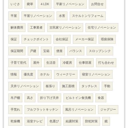
いぐさ
藺草
４LDK
平家リノベーション
お問合せ
平屋
平屋リノベーション
水害
スケルトンリフォーム
解体費用
工事業者
古民家リノベーション
住宅リノベーション
保証
チェックポイント
会社保証
メーカー保証
瑕疵保険
保証期間
戸建
宝箱
便座
バランス
スロップシンク
子育て世代
屋外
生活音
冷暖房
仕事部屋
打ち合わせ
情報
優先度
ホテル
ウィークリー
寝室リノベーション
天井リノベーション
板張り
施工面積
タッチレス
手動
吊戸棚
高さ
折り下げ天井
ビルトイン食洗機
食器
手荒れ
フルフラットキッチン
風呂リノベーション
ジャグジー
乾燥機
浴室テレビ
色選び
結露対策
防犯対策
鏡