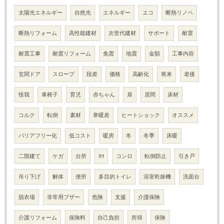
太陽光エネルギー
自然光
エネルギー
エコ
断熱リノベ
断熱リフォーム
高性能建材
次世代建材
サポート
耐震
耐震工事
耐震リフォーム
免震
地震
金額
工事内容
玄関ドア
スロープ
段差
価格
高齢化
将来
老後
怪我
車椅子
育児
赤ちゃん
扉
居間
床材
コルク
転倒
素材
寒暖差
ヒートショック
オススメ
バリアフリー化
低コスト
暖房
冬
冬季
床暖
二階建て
ケガ
台所
IH
コンロ
転倒防止
引き戸
吊り下げ
解体
便所
多目的トイレ
浴室乾燥機
洗面台
脱衣場
非常用ブザー
危険
支援
介護保険
介護リフォーム
保険料
自己負担
所得
保険