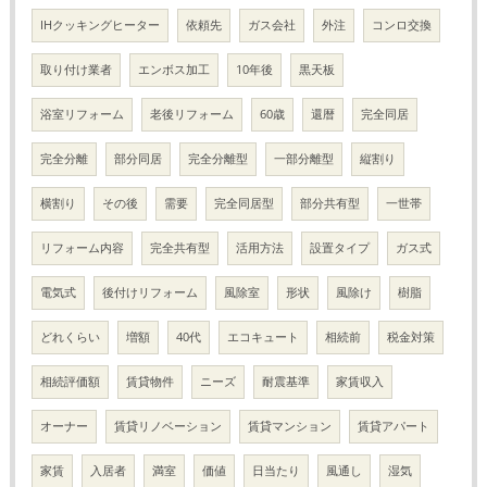
IHクッキングヒーター
依頼先
ガス会社
外注
コンロ交換
取り付け業者
エンボス加工
10年後
黒天板
浴室リフォーム
老後リフォーム
60歳
還暦
完全同居
完全分離
部分同居
完全分離型
一部分離型
縦割り
横割り
その後
需要
完全同居型
部分共有型
一世帯
リフォーム内容
完全共有型
活用方法
設置タイプ
ガス式
電気式
後付けリフォーム
風除室
形状
風除け
樹脂
どれくらい
増額
40代
エコキュート
相続前
税金対策
相続評価額
賃貸物件
ニーズ
耐震基準
家賃収入
オーナー
賃貸リノベーション
賃貸マンション
賃貸アパート
家賃
入居者
満室
価値
日当たり
風通し
湿気