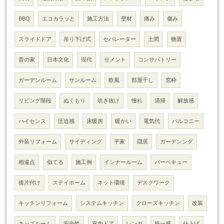
BBQ
エコカラッと
施工方法
壁材
痛み
傷み
スライドドア
吊り下げ式
セパレーター
土間
物置
昔の家
日本文化
現代
セメント
コンサバトリー
ガーデンルーム
サンルーム
欧風
部屋干し
窓枠
リビング階段
ぬくもり
吹き抜け
憧れ
清掃
解放感
ハイセンス
圧迫感
床暖房
暖かい
電気代
バルコニー
外装リフォーム
サイディング
平家
隠居
ガーデンング
相違点
似てる
施工例
インナールーム
バーベキュー
後片付け
ステイホーム
ネット環境
デスクワーク
キッチンリフォーム
システムキッチン
クローズキッチン
改装
キッズルーム
安全性
室内ドア
レンガ
統一感
仕上げ