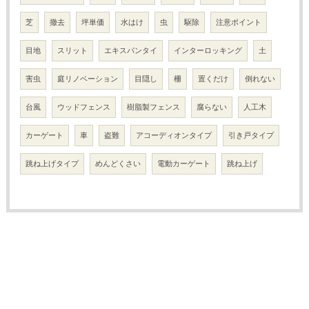
芝
撤去
坪単価
水はけ
虫
駆除
注意ポイント
目地
スリット
エキスパンタイ
インターロッキング
土
害虫
庭リノベーション
目隠し
柵
置くだけ
倒れない
台風
ウッドフェンス
樹脂製フェンス
腐らない
人工木
カーゲート
車
盗難
アコーディオンタイプ
引き戸タイプ
跳ね上げタイプ
めんどくさい
電動カーゲート
跳ね上げ