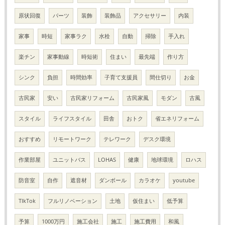
原状回復
パーツ
装飾
装飾品
アクセサリー
内装
家事
時短
家事ラク
水栓
自動
掃除
手入れ
楽チン
家事動線
時短術
住まい
最先端
作り方
シンク
負担
時間効率
子育て支援員
間仕切り
お金
古民家
安い
古民家リフォーム
古民家風
モダン
古風
スタイル
ライフスタイル
田舎
おトク
省エネリフォーム
おすすめ
リモートワーク
テレワーク
デスク環境
作業部屋
ユニットバス
LOHAS
健康
地球環境
ロハス
防音室
自作
遮音材
ダンボール
カラオケ
youtube
TIkTok
フルリノベーション
土地
仮住まい
低予算
予算
1000万円
施工会社
施工
施工費用
和風