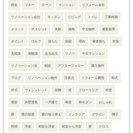
税金
マネー
ローン
マンション
リフォーム会社
リノベーション会社
キッチン
リビング
トイレ
工事時期
メリット
デメリット
失敗
後悔
中古物件
審査基準
ポイント
ロルフ
落ちた
原因
理由
審査落ち
対策
失敗談
体験談
あるある
リノベ
中古マンション
リノベーション済
相談
アフターフォロー
購入物件
ブログ
リノベーション物件
注意点
リフォーム費用
和式
洋式
ウォシュレット
浴槽
床
フローリング
外壁
塗装
外壁塗装
一戸建て
和室
和モダン
おしゃれ
畳
畳の部屋
畳の張り替え
インテリア
デザイン
障子
照明
洋室
和室を洋室
和室から洋室
壁
クロス