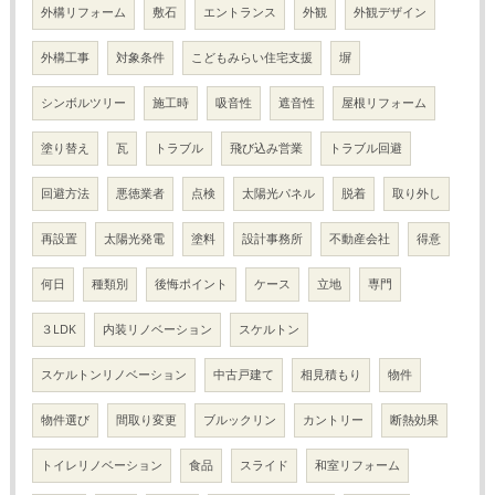
外構リフォーム
敷石
エントランス
外観
外観デザイン
外構工事
対象条件
こどもみらい住宅支援
塀
シンボルツリー
施工時
吸音性
遮音性
屋根リフォーム
塗り替え
瓦
トラブル
飛び込み営業
トラブル回避
回避方法
悪徳業者
点検
太陽光パネル
脱着
取り外し
再設置
太陽光発電
塗料
設計事務所
不動産会社
得意
何日
種類別
後悔ポイント
ケース
立地
専門
３LDK
内装リノベーション
スケルトン
スケルトンリノベーション
中古戸建て
相見積もり
物件
物件選び
間取り変更
ブルックリン
カントリー
断熱効果
トイレリノベーション
食品
スライド
和室リフォーム