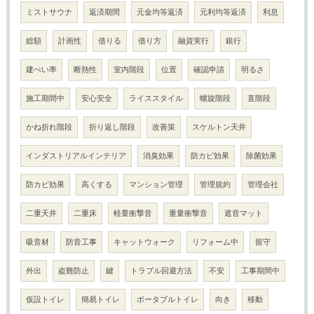
ミストサウナ
返済期間
元金均等返済
元利均等返済
利息
総額
計画性
借りる
借り方
融資実行
銀行
建ぺい率
断熱性
室内階段
位置
確認申請
明るさ
施工期間中
安心安全
ライススタイル
螺旋階段
直階段
かね折れ階段
折り返し階段
改善策
スケルトン天井
インダストリアルインテリア
消臭効果
防カビ効果
除菌効果
防カビ効果
高くする
マンション管理
管理規約
管理会社
二重天井
二重床
軽量衝撃音
重量衝撃音
遮音マット
吸音材
防音工事
キャットウォーク
リフォーム中
留守
外出
盗難防止
鍵
トラブル回避方法
不安
工事期間中
仮設トイレ
簡易トイレ
ポータブルトイレ
向き
移動