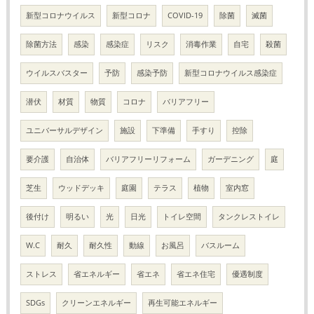
新型コロナウイルス
新型コロナ
COVID-19
除菌
滅菌
除菌方法
感染
感染症
リスク
消毒作業
自宅
殺菌
ウイルスバスター
予防
感染予防
新型コロナウイルス感染症
潜伏
材質
物質
コロナ
バリアフリー
ユニバーサルデザイン
施設
下準備
手すり
控除
要介護
自治体
バリアフリーリフォーム
ガーデニング
庭
芝生
ウッドデッキ
庭園
テラス
植物
室内窓
後付け
明るい
光
日光
トイレ空間
タンクレストイレ
W.C
耐久
耐久性
動線
お風呂
バスルーム
ストレス
省エネルギー
省エネ
省エネ住宅
優遇制度
SDGs
クリーンエネルギー
再生可能エネルギー