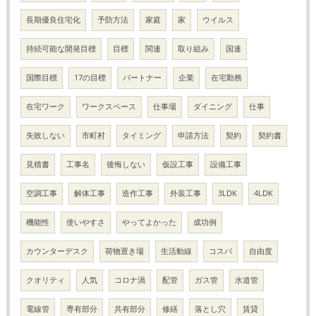
長期優良住宅化
予防方法
家庭
家
ウイルス
持続可能な開発目標
目標
関連
取り組み
国連
国際目標
17の目標
パートナー
企業
在宅勤務
在宅ワーク
ワークスペース
仕事場
ダイニング
仕事
失敗しない
市町村
タイミング
申請方法
契約
契約書
見積書
工事名
後悔しない
仮設工事
設備工事
空調工事
解体工事
造作工事
外装工事
3LDK
4LDK
機能性
使いやすさ
やってよかった
成功例
カウンターデスク
荷物置き場
生活動線
コスパ
自由度
クオリティ
人気
コロナ渦
配管
ガス管
水道管
電線管
専有部分
共有部分
修繕
落とし穴
賃貸