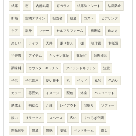
結露
窓
内部結露
窓ガラス
結露防止シート
結露防止
断熱
空間デザイン
担当者
最適
コスト
ヒアリング
ケア
親身
マナー
セルフリフォーム
初級編
進め方
楽しい
ライフ
天井
張り替え
棚
琉球畳
和紙畳
半畳畳
アイテム
キッチン収納
収納術
調理器具
調味料
カウンターキッチン
アイランドキッチン
注意
子供
子供部屋
使い勝手
机
ベッド
風呂
色合い
カラー
雰囲気
イメージ
配色
浴室
バスユニット
助成金
補助金
介護
レイアウト
間取り
ソファー
狭い
リラックス
スペース
広い
くつろぎ空間
間接照明
快適
快眠
環境
ベッドルーム
癒し