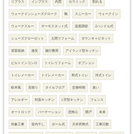
リプラス
インプラス
内窓
セラミック
割れる
ウォークインシューズクローク
靴
スニーカー
ウォークイン
ウォークスルー
サーモスタット式
温度調節
2ハンドル式
シューズクローゼット
土間リフォーム
ダウンキャビネット
背面収納
激安
施行費用
アイランド型キッチン
ビルトインコンロ
トイレリフォーム
オプション
トイレメーカー
トイレメーカー
和式トイレ
洋式トイレ
欧米風
見積り
タイルフロア
交換時期
臭い
アレルギー
対面キッチン
L字型キッチン
フェンス
オートロック
パーテーション
恐怖心
開戸
未来
対象工事
室内干し
ポール式
天井昇降式
工事日数