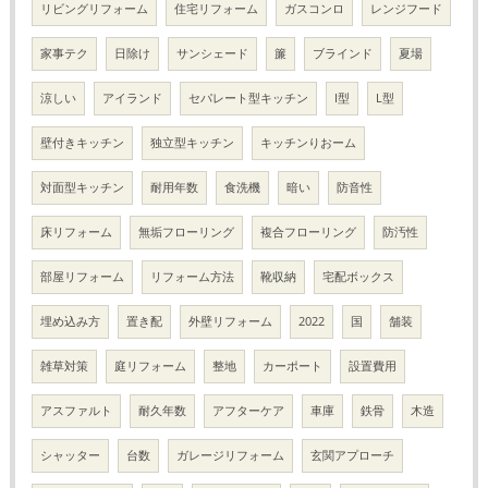
リビングリフォーム
住宅リフォーム
ガスコンロ
レンジフード
家事テク
日除け
サンシェード
簾
ブラインド
夏場
涼しい
アイランド
セパレート型キッチン
I型
L型
壁付きキッチン
独立型キッチン
キッチンりおーム
対面型キッチン
耐用年数
食洗機
暗い
防音性
床リフォーム
無垢フローリング
複合フローリング
防汚性
部屋リフォーム
リフォーム方法
靴収納
宅配ボックス
埋め込み方
置き配
外壁リフォーム
2022
国
舗装
雑草対策
庭リフォーム
整地
カーポート
設置費用
アスファルト
耐久年数
アフターケア
車庫
鉄骨
木造
シャッター
台数
ガレージリフォーム
玄関アプローチ