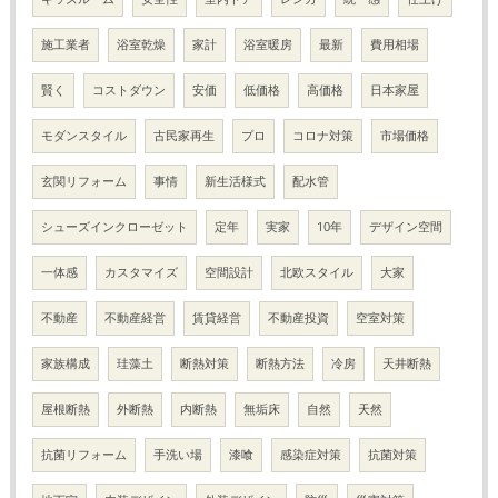
施工業者
浴室乾燥
家計
浴室暖房
最新
費用相場
賢く
コストダウン
安価
低価格
高価格
日本家屋
モダンスタイル
古民家再生
プロ
コロナ対策
市場価格
玄関リフォーム
事情
新生活様式
配水管
シューズインクローゼット
定年
実家
10年
デザイン空間
一体感
カスタマイズ
空間設計
北欧スタイル
大家
不動産
不動産経営
賃貸経営
不動産投資
空室対策
家族構成
珪藻土
断熱対策
断熱方法
冷房
天井断熱
屋根断熱
外断熱
内断熱
無垢床
自然
天然
抗菌リフォーム
手洗い場
漆喰
感染症対策
抗菌対策