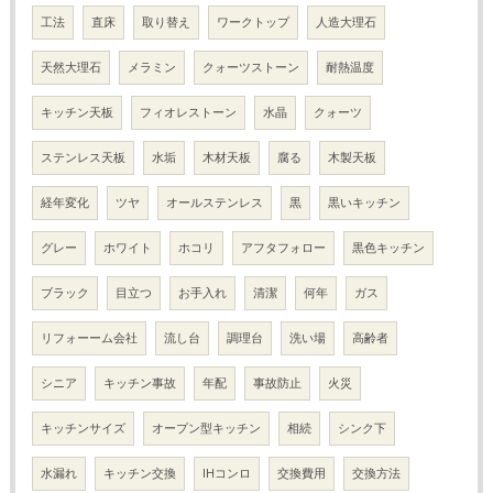
工法
直床
取り替え
ワークトップ
人造大理石
天然大理石
メラミン
クォーツストーン
耐熱温度
キッチン天板
フィオレストーン
水晶
クォーツ
ステンレス天板
水垢
木材天板
腐る
木製天板
経年変化
ツヤ
オールステンレス
黒
黒いキッチン
グレー
ホワイト
ホコリ
アフタフォロー
黒色キッチン
ブラック
目立つ
お手入れ
清潔
何年
ガス
リフォーーム会社
流し台
調理台
洗い場
高齢者
シニア
キッチン事故
年配
事故防止
火災
キッチンサイズ
オープン型キッチン
相続
シンク下
水漏れ
キッチン交換
IHコンロ
交換費用
交換方法