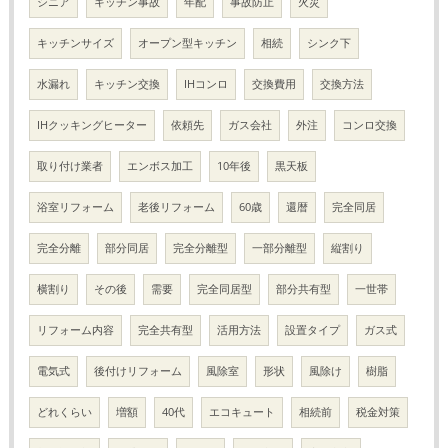
シニア
キッチン事故
年配
事故防止
火災
キッチンサイズ
オープン型キッチン
相続
シンク下
水漏れ
キッチン交換
IHコンロ
交換費用
交換方法
IHクッキングヒーター
依頼先
ガス会社
外注
コンロ交換
取り付け業者
エンボス加工
10年後
黒天板
浴室リフォーム
老後リフォーム
60歳
還暦
完全同居
完全分離
部分同居
完全分離型
一部分離型
縦割り
横割り
その後
需要
完全同居型
部分共有型
一世帯
リフォーム内容
完全共有型
活用方法
設置タイプ
ガス式
電気式
後付けリフォーム
風除室
形状
風除け
樹脂
どれくらい
増額
40代
エコキュート
相続前
税金対策