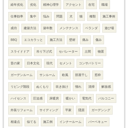
経年劣化
劣化
精神心理学
アクセント
在宅
職場
仕事効率
集中
悩み
問題
犬
猫
種類
施工事例
成功
建築方法
築年数
メンテナンス
ベランダ
遊び場
BBQ
エコカラッと
施工方法
壁材
痛み
傷み
スライドドア
吊り下げ式
セパレーター
土間
物置
昔の家
日本文化
現代
セメント
コンサバトリー
ガーデンルーム
サンルーム
欧風
部屋干し
窓枠
リビング階段
ぬくもり
吹き抜け
憧れ
清掃
解放感
ハイセンス
圧迫感
床暖房
暖かい
電気代
バルコニー
外装リフォーム
サイディング
平家
隠居
ガーデンング
相違点
似てる
施工例
インナールーム
バーベキュー