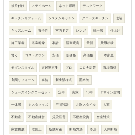
後片付け
ステイホーム
ネット環境
デスクワーク
キッチンリフォーム
システムキッチン
クローズキッチン
改装
キッズルーム
安全性
室内ドア
レンガ
統一感
仕上げ
施工業者
浴室乾燥
家計
浴室暖房
最新
費用相場
賢く
コストダウン
安価
低価格
高価格
日本家屋
モダンスタイル
古民家再生
プロ
コロナ対策
市場価格
玄関リフォーム
事情
新生活様式
配水管
シューズインクローゼット
定年
実家
10年
デザイン空間
一体感
カスタマイズ
空間設計
北欧スタイル
大家
不動産
不動産経営
賃貸経営
不動産投資
空室対策
家族構成
珪藻土
断熱対策
断熱方法
冷房
天井断熱