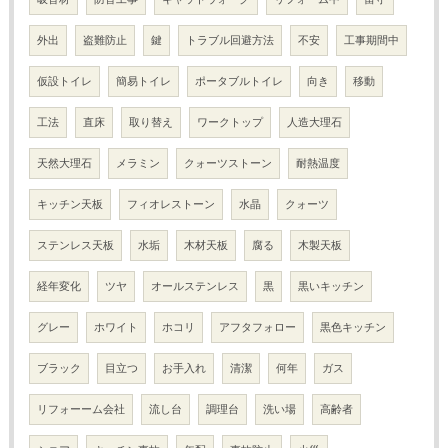
外出
盗難防止
鍵
トラブル回避方法
不安
工事期間中
仮設トイレ
簡易トイレ
ポータブルトイレ
向き
移動
工法
直床
取り替え
ワークトップ
人造大理石
天然大理石
メラミン
クォーツストーン
耐熱温度
キッチン天板
フィオレストーン
水晶
クォーツ
ステンレス天板
水垢
木材天板
腐る
木製天板
経年変化
ツヤ
オールステンレス
黒
黒いキッチン
グレー
ホワイト
ホコリ
アフタフォロー
黒色キッチン
ブラック
目立つ
お手入れ
清潔
何年
ガス
リフォーーム会社
流し台
調理台
洗い場
高齢者