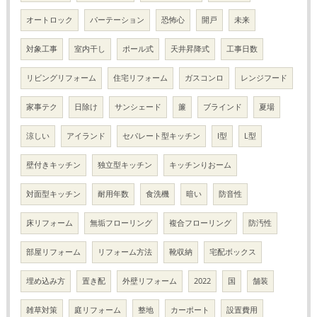
オートロック
パーテーション
恐怖心
開戸
未来
対象工事
室内干し
ポール式
天井昇降式
工事日数
リビングリフォーム
住宅リフォーム
ガスコンロ
レンジフード
家事テク
日除け
サンシェード
簾
ブラインド
夏場
涼しい
アイランド
セパレート型キッチン
I型
L型
壁付きキッチン
独立型キッチン
キッチンりおーム
対面型キッチン
耐用年数
食洗機
暗い
防音性
床リフォーム
無垢フローリング
複合フローリング
防汚性
部屋リフォーム
リフォーム方法
靴収納
宅配ボックス
埋め込み方
置き配
外壁リフォーム
2022
国
舗装
雑草対策
庭リフォーム
整地
カーポート
設置費用