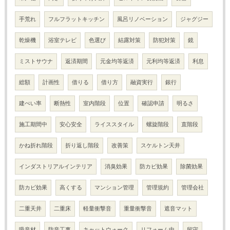
手荒れ
フルフラットキッチン
風呂リノベーション
ジャグジー
乾燥機
浴室テレビ
色選び
結露対策
防犯対策
鏡
ミストサウナ
返済期間
元金均等返済
元利均等返済
利息
総額
計画性
借りる
借り方
融資実行
銀行
建ぺい率
断熱性
室内階段
位置
確認申請
明るさ
施工期間中
安心安全
ライススタイル
螺旋階段
直階段
かね折れ階段
折り返し階段
改善策
スケルトン天井
インダストリアルインテリア
消臭効果
防カビ効果
除菌効果
防カビ効果
高くする
マンション管理
管理規約
管理会社
二重天井
二重床
軽量衝撃音
重量衝撃音
遮音マット
吸音材
防音工事
キャットウォーク
リフォーム中
留守