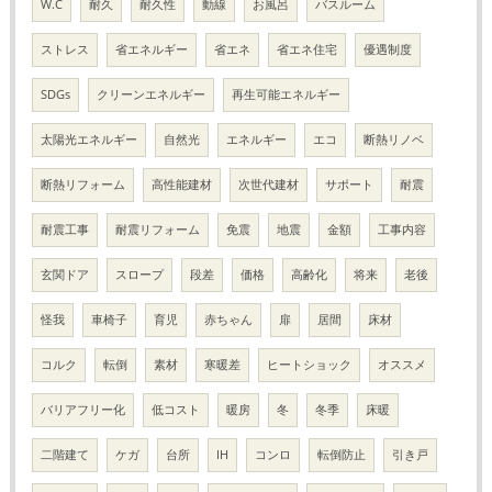
W.C
耐久
耐久性
動線
お風呂
バスルーム
ストレス
省エネルギー
省エネ
省エネ住宅
優遇制度
SDGs
クリーンエネルギー
再生可能エネルギー
太陽光エネルギー
自然光
エネルギー
エコ
断熱リノベ
断熱リフォーム
高性能建材
次世代建材
サポート
耐震
耐震工事
耐震リフォーム
免震
地震
金額
工事内容
玄関ドア
スロープ
段差
価格
高齢化
将来
老後
怪我
車椅子
育児
赤ちゃん
扉
居間
床材
コルク
転倒
素材
寒暖差
ヒートショック
オススメ
バリアフリー化
低コスト
暖房
冬
冬季
床暖
二階建て
ケガ
台所
IH
コンロ
転倒防止
引き戸