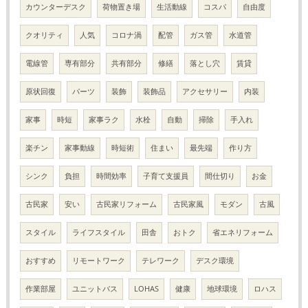
カウンターデスク
荷物置き場
生活動線
コスパ
自由度
クオリティ
人気
コロナ渦
配管
ガス管
水道管
電線管
専有部分
共有部分
修繕
落とし穴
賃貸
原状回復
パーツ
装飾
装飾品
アクセサリー
内装
家事
時短
家事ラク
水栓
自動
掃除
手入れ
楽チン
家事動線
時短術
住まい
最先端
作り方
シンク
負担
時間効率
子育て支援員
間仕切り
お金
古民家
安い
古民家リフォーム
古民家風
モダン
古風
スタイル
ライフスタイル
田舎
おトク
省エネリフォーム
おすすめ
リモートワーク
テレワーク
デスク環境
作業部屋
ユニットバス
LOHAS
健康
地球環境
ロハス