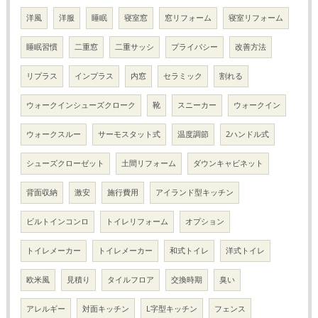
洋風
洋服
睡眠
寝室窓
窓リフォーム
寝室リフォーム
睡眠習慣
二重窓
二重サッシ
プライバシー
改善方法
リプラス
インプラス
内窓
セラミック
割れる
ウォークインシューズクローク
靴
スニーカー
ウォークイン
ウォークスルー
サーモスタット式
温度調節
2ハンドル式
シューズクローゼット
土間リフォーム
ダウンキャビネット
背面収納
激安
施行費用
アイランド型キッチン
ビルトインコンロ
トイレリフォーム
オプション
トイレメーカー
トイレメーカー
和式トイレ
洋式トイレ
欧米風
見積り
タイルフロア
交換時期
臭い
アレルギー
対面キッチン
L字型キッチン
フェンス