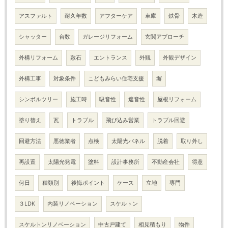
アスファルト
耐久年数
アフターケア
車庫
鉄骨
木造
シャッター
台数
ガレージリフォーム
玄関アプローチ
外構リフォーム
敷石
エントランス
外観
外観デザイン
外構工事
対象条件
こどもみらい住宅支援
塀
シンボルツリー
施工時
吸音性
遮音性
屋根リフォーム
塗り替え
瓦
トラブル
飛び込み営業
トラブル回避
回避方法
悪徳業者
点検
太陽光パネル
脱着
取り外し
再設置
太陽光発電
塗料
設計事務所
不動産会社
得意
何日
種類別
後悔ポイント
ケース
立地
専門
３LDK
内装リノベーション
スケルトン
スケルトンリノベーション
中古戸建て
相見積もり
物件