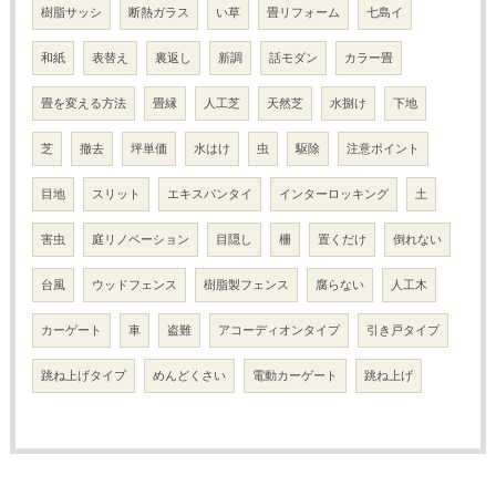
樹脂サッシ
断熱ガラス
い草
畳リフォーム
七島イ
和紙
表替え
裏返し
新調
話モダン
カラー畳
畳を変える方法
畳縁
人工芝
天然芝
水捌け
下地
芝
撤去
坪単価
水はけ
虫
駆除
注意ポイント
目地
スリット
エキスパンタイ
インターロッキング
土
害虫
庭リノベーション
目隠し
柵
置くだけ
倒れない
台風
ウッドフェンス
樹脂製フェンス
腐らない
人工木
カーゲート
車
盗難
アコーディオンタイプ
引き戸タイプ
跳ね上げタイプ
めんどくさい
電動カーゲート
跳ね上げ