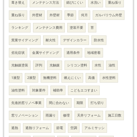
葺き替え
メンテナンス方法
錆びにくい
水洗い
重ね張り
重ね張り
外壁材
外壁材
季節
何月
ガルバリウム外壁
ランキング
メンテナンス費用
塗装不要
苔
窯業サイディング
耐火性
デザインカラー
防水性
劣化症状
金属サイディング
適用条件
地域密着
光触媒塗装
評判
光触媒
シリコン塗料
水性
油性
1液型
2液型
無機塗料
燃えにくい
高価
水性塗料
油性塗料
対象要件
補助率
こどもエコすまい
先進的窓リノベ事業
間に合わない
期限
打ち切り
窓リノベーション
雨漏り
修理
天井リフォーム
施工日数
遮熱
遮熱リフォーム
節電
空調
アルミサッシ