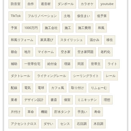
防音室
自作
遮音材
ダンボール
カラオケ
youtube
TIkTok
フルリノベーション
土地
仮住まい
低予算
予算
1000万円
施工会社
施工
施工費用
和風
和風リフォーム
家具選び
スタイリッシュ
温かみ
移住
都会
地方
マイホーム
空き家
空き家問題
老朽化
補助
一世帯住宅
給付金
増築
同居
世帯主
ライト
ダクトレール
ライティングレール
シーリングライト
レール
配線
電気
電球
カフェ風
取り付け
りふぉーむ
業者
デザイン設計
書斎
個室
ミニキッチン
理想
片付け
革命
機能
貯水タンク
手洗い
寿命
アクセントクロス
ダサい
センス
石目調
木目調