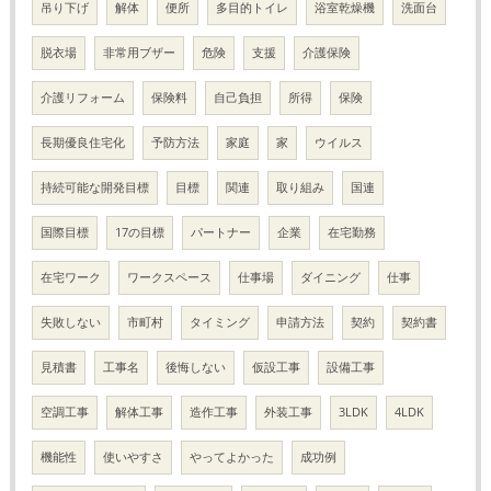
吊り下げ
解体
便所
多目的トイレ
浴室乾燥機
洗面台
脱衣場
非常用ブザー
危険
支援
介護保険
介護リフォーム
保険料
自己負担
所得
保険
長期優良住宅化
予防方法
家庭
家
ウイルス
持続可能な開発目標
目標
関連
取り組み
国連
国際目標
17の目標
パートナー
企業
在宅勤務
在宅ワーク
ワークスペース
仕事場
ダイニング
仕事
失敗しない
市町村
タイミング
申請方法
契約
契約書
見積書
工事名
後悔しない
仮設工事
設備工事
空調工事
解体工事
造作工事
外装工事
3LDK
4LDK
機能性
使いやすさ
やってよかった
成功例