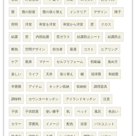
畳
畳の部屋
畳の張り替え
インテリア
デザイン
障子
照明
洋室
和室を洋室
和室から洋室
壁
クロス
結露
窓
内部結露
窓ガラス
結露防止シート
結露防止
断熱
空間デザイン
担当者
最適
コスト
ヒアリング
ケア
親身
マナー
セルフリフォーム
初級編
進め方
楽しい
ライフ
天井
張り替え
棚
琉球畳
和紙畳
半畳畳
アイテム
キッチン収納
収納術
調理器具
調味料
カウンターキッチン
アイランドキッチン
注意
子供
子供部屋
使い勝手
机
ベッド
風呂
色合い
カラー
雰囲気
イメージ
配色
浴室
バスユニット