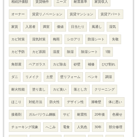
相続評価額
賃貸物件
ニーズ
耐震基準
家賃収入
オーナー
賃貸リノベーション
賃貸マンション
賃貸アパート
家賃
入居者
満室
価値
日当たり
風通し
湿気
カビ対策
湿気対策
梅雨
シロアリ
防湿シート
失敬
カビ予防
カビ原因
湿度
除湿
除湿シート
1階
角部屋
ペアガラス
カビ除去
砂壁
補修
ひび割れ
ダニ
リメイク
土壁
壁リフォーム
ペンキ
調湿
耐火性能
塗り直し
カビ臭い
落とし方
クリーニング
ほこり
対処方法
防火性
デザイン性
漆喰壁
体に悪い
接着剤
ガルバリウム鋼板
サビ
耐震性
20年後
色褪せ
チョーキング現象
へこみ
電食
人気色
30年
部分修理