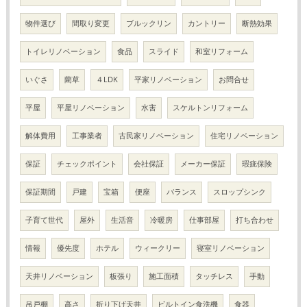
物件選び
間取り変更
ブルックリン
カントリー
断熱効果
トイレリノベーション
食品
スライド
和室リフォーム
いぐさ
藺草
４LDK
平家リノベーション
お問合せ
平屋
平屋リノベーション
水害
スケルトンリフォーム
解体費用
工事業者
古民家リノベーション
住宅リノベーション
保証
チェックポイント
会社保証
メーカー保証
瑕疵保険
保証期間
戸建
宝箱
便座
バランス
スロップシンク
子育て世代
屋外
生活音
冷暖房
仕事部屋
打ち合わせ
情報
優先度
ホテル
ウィークリー
寝室リノベーション
天井リノベーション
板張り
施工面積
タッチレス
手動
吊戸棚
高さ
折り下げ天井
ビルトイン食洗機
食器