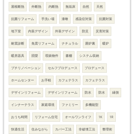
屋根断熱
外断熱
内断熱
無垢床
自然
天然
抗菌リフォーム
手洗い場
漆喰
感染症対策
抗菌対策
地下室
内装デザイン
外装デザイン
防災
災害対策
耐震診断
免震リフォーム
ナチュラル
囲炉裏
暖炉
暖房器具
団欒
瑕疵物件
書棚
システム収納
プチリノベーション
セルフプロデュース
プロデュース
ホームセンター
お手軽
カフェテラス
カフェテラス
デザインリフォーム
デザインリフォーム
防水
防水
縁側
インナーテラス
家庭環境
ファミリー
多機能型
おうち時間
リフォーム住宅
オールワンライフ
1K
1R
快適生活
住みながら
カバー工法
非破壊工法
整理術