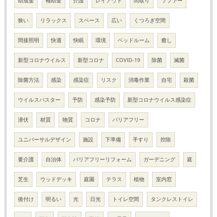
助成金
補助金
介護
レイアウト
間取り
ソファー
狭い
リラックス
スペース
広い
くつろぎ空間
間接照明
快適
快眠
環境
ベッドルーム
癒し
新型コロナウイルス
新型コロナ
COVID-19
除菌
滅菌
除菌方法
感染
感染症
リスク
消毒作業
自宅
殺菌
ウイルスバスター
予防
感染予防
新型コロナウイルス感染症
潜伏
材質
物質
コロナ
バリアフリー
ユニバーサルデザイン
施設
下準備
手すり
控除
要介護
自治体
バリアフリーリフォーム
ガーデニング
庭
芝生
ウッドデッキ
庭園
テラス
植物
室内窓
後付け
明るい
光
日光
トイレ空間
タンクレストイレ