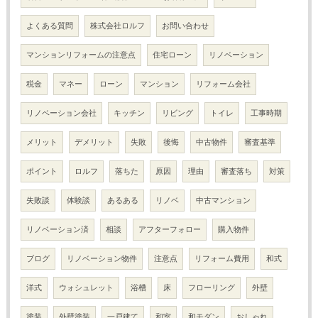
よくある質問
株式会社ロルフ
お問い合わせ
マンションリフォームの注意点
住宅ローン
リノベーション
税金
マネー
ローン
マンション
リフォーム会社
リノベーション会社
キッチン
リビング
トイレ
工事時期
メリット
デメリット
失敗
後悔
中古物件
審査基準
ポイント
ロルフ
落ちた
原因
理由
審査落ち
対策
失敗談
体験談
あるある
リノベ
中古マンション
リノベーション済
相談
アフターフォロー
購入物件
ブログ
リノベーション物件
注意点
リフォーム費用
和式
洋式
ウォシュレット
浴槽
床
フローリング
外壁
塗装
外壁塗装
一戸建て
和室
和モダン
おしゃれ