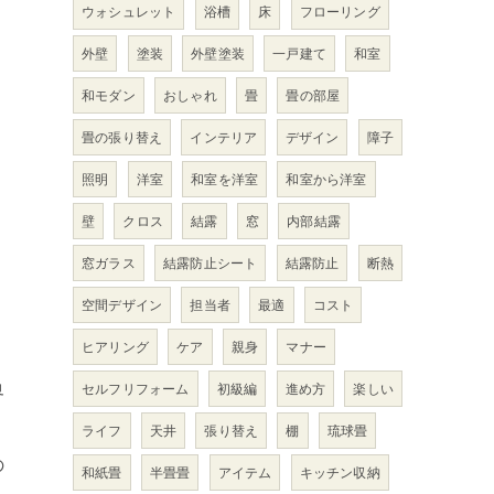
ウォシュレット
浴槽
床
フローリング
。
外壁
塗装
外壁塗装
一戸建て
和室
和モダン
おしゃれ
畳
畳の部屋
畳の張り替え
インテリア
デザイン
障子
照明
洋室
和室を洋室
和室から洋室
壁
クロス
結露
窓
内部結露
窓ガラス
結露防止シート
結露防止
断熱
空間デザイン
担当者
最適
コスト
リ
ヒアリング
ケア
親身
マナー
界
セルフリフォーム
初級編
進め方
楽しい
ライフ
天井
張り替え
棚
琉球畳
の
和紙畳
半畳畳
アイテム
キッチン収納