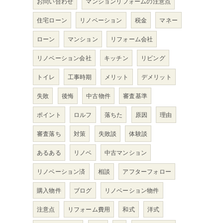
お問い合わせ
マンションリフォームの注意点
住宅ローン
リノベーション
税金
マネー
ローン
マンション
リフォーム会社
て
リノベーション会社
キッチン
リビング
トイレ
工事時期
メリット
デメリット
失敗
後悔
中古物件
審査基準
ポイント
ロルフ
落ちた
原因
理由
審査落ち
対策
失敗談
体験談
あるある
リノベ
中古マンション
リノベーション済
相談
アフターフォロー
購入物件
ブログ
リノベーション物件
注意点
リフォーム費用
和式
洋式