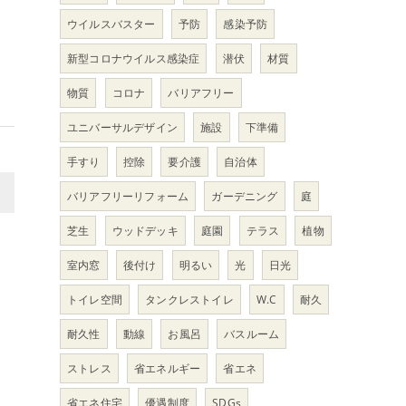
ウイルスバスター
予防
感染予防
新型コロナウイルス感染症
潜伏
材質
物質
コロナ
バリアフリー
ユニバーサルデザイン
施設
下準備
手すり
控除
要介護
自治体
>
バリアフリーリフォーム
ガーデニング
庭
芝生
ウッドデッキ
庭園
テラス
植物
室内窓
後付け
明るい
光
日光
トイレ空間
タンクレストイレ
W.C
耐久
耐久性
動線
お風呂
バスルーム
ストレス
省エネルギー
省エネ
省エネ住宅
優遇制度
SDGs