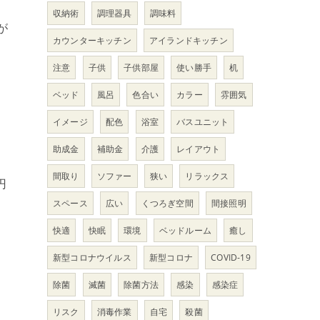
収納術
調理器具
調味料
が
カウンターキッチン
アイランドキッチン
注意
子供
子供部屋
使い勝手
机
ベッド
風呂
色合い
カラー
雰囲気
イメージ
配色
浴室
バスユニット
助成金
補助金
介護
レイアウト
間取り
ソファー
狭い
リラックス
円
スペース
広い
くつろぎ空間
間接照明
快適
快眠
環境
ベッドルーム
癒し
新型コロナウイルス
新型コロナ
COVID-19
除菌
滅菌
除菌方法
感染
感染症
リスク
消毒作業
自宅
殺菌