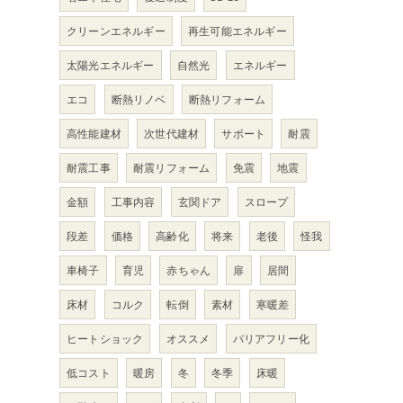
クリーンエネルギー
再生可能エネルギー
太陽光エネルギー
自然光
エネルギー
エコ
断熱リノベ
断熱リフォーム
高性能建材
次世代建材
サポート
耐震
耐震工事
耐震リフォーム
免震
地震
金額
工事内容
玄関ドア
スロープ
段差
価格
高齢化
将来
老後
怪我
車椅子
育児
赤ちゃん
扉
居間
床材
コルク
転倒
素材
寒暖差
ヒートショック
オススメ
バリアフリー化
低コスト
暖房
冬
冬季
床暖