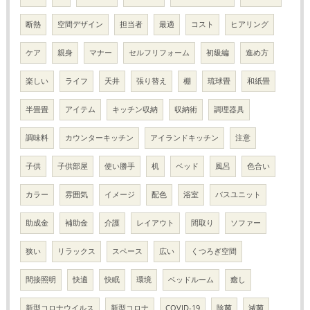
断熱
空間デザイン
担当者
最適
コスト
ヒアリング
ケア
親身
マナー
セルフリフォーム
初級編
進め方
楽しい
ライフ
天井
張り替え
棚
琉球畳
和紙畳
半畳畳
アイテム
キッチン収納
収納術
調理器具
調味料
カウンターキッチン
アイランドキッチン
注意
子供
子供部屋
使い勝手
机
ベッド
風呂
色合い
カラー
雰囲気
イメージ
配色
浴室
バスユニット
助成金
補助金
介護
レイアウト
間取り
ソファー
狭い
リラックス
スペース
広い
くつろぎ空間
間接照明
快適
快眠
環境
ベッドルーム
癒し
新型コロナウイルス
新型コロナ
COVID-19
除菌
滅菌