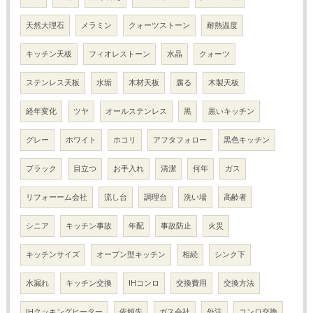
天然大理石
メラミン
クォーツストーン
耐熱温度
キッチン天板
フィオレストーン
水晶
クォーツ
ステンレス天板
水垢
木材天板
腐る
木製天板
経年変化
ツヤ
オールステンレス
黒
黒いキッチン
グレー
ホワイト
ホコリ
アフタフォロー
黒色キッチン
ブラック
目立つ
お手入れ
清潔
何年
ガス
リフォーーム会社
流し台
調理台
洗い場
高齢者
シニア
キッチン事故
年配
事故防止
火災
キッチンサイズ
オープン型キッチン
相続
シンク下
水漏れ
キッチン交換
IHコンロ
交換費用
交換方法
IHクッキングヒーター
依頼先
ガス会社
外注
コンロ交換