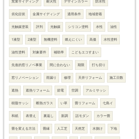
窯業サイディング
耐火性
デザインカラー
防水性
劣化症状
金属サイディング
適用条件
地域密着
光触媒塗装
評判
光触媒
シリコン塗料
水性
油性
1液型
2液型
無機塗料
燃えにくい
高価
水性塗料
油性塗料
対象要件
補助率
こどもエコすまい
先進的窓リノベ事業
間に合わない
期限
打ち切り
窓リノベーション
雨漏り
修理
天井リフォーム
施工日数
遮熱
遮熱リフォーム
節電
空調
アルミサッシ
樹脂サッシ
断熱ガラス
い草
畳リフォーム
七島イ
和紙
表替え
裏返し
新調
話モダン
カラー畳
畳を変える方法
畳縁
人工芝
天然芝
水捌け
下地