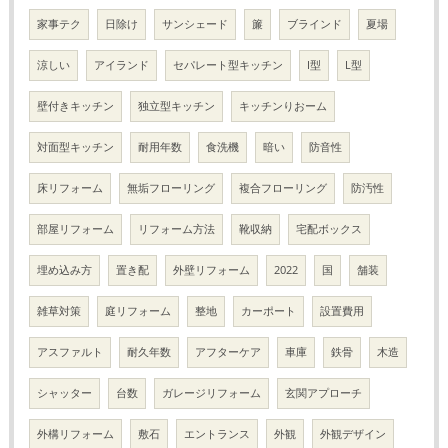
家事テク
日除け
サンシェード
簾
ブラインド
夏場
涼しい
アイランド
セパレート型キッチン
I型
L型
壁付きキッチン
独立型キッチン
キッチンりおーム
対面型キッチン
耐用年数
食洗機
暗い
防音性
床リフォーム
無垢フローリング
複合フローリング
防汚性
部屋リフォーム
リフォーム方法
靴収納
宅配ボックス
埋め込み方
置き配
外壁リフォーム
2022
国
舗装
雑草対策
庭リフォーム
整地
カーポート
設置費用
アスファルト
耐久年数
アフターケア
車庫
鉄骨
木造
シャッター
台数
ガレージリフォーム
玄関アプローチ
外構リフォーム
敷石
エントランス
外観
外観デザイン