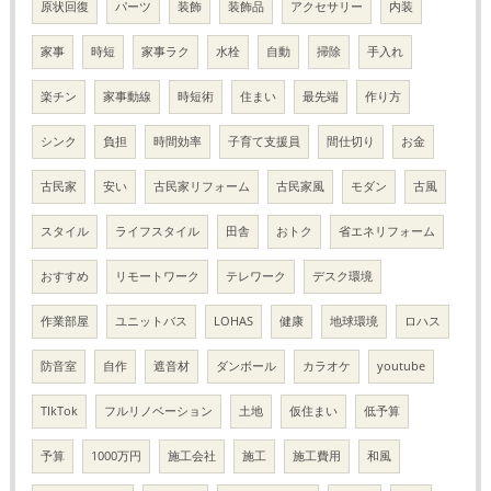
原状回復
パーツ
装飾
装飾品
アクセサリー
内装
家事
時短
家事ラク
水栓
自動
掃除
手入れ
楽チン
家事動線
時短術
住まい
最先端
作り方
シンク
負担
時間効率
子育て支援員
間仕切り
お金
古民家
安い
古民家リフォーム
古民家風
モダン
古風
スタイル
ライフスタイル
田舎
おトク
省エネリフォーム
おすすめ
リモートワーク
テレワーク
デスク環境
作業部屋
ユニットバス
LOHAS
健康
地球環境
ロハス
防音室
自作
遮音材
ダンボール
カラオケ
youtube
TIkTok
フルリノベーション
土地
仮住まい
低予算
予算
1000万円
施工会社
施工
施工費用
和風