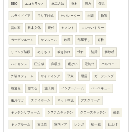
BBQ
エコカラッと
施工方法
壁材
痛み
傷み
スライドドア
吊り下げ式
セパレーター
土間
物置
昔の家
日本文化
現代
セメント
コンサバトリー
ガーデンルーム
サンルーム
欧風
部屋干し
窓枠
リビング階段
ぬくもり
吹き抜け
憧れ
清掃
解放感
ハイセンス
圧迫感
床暖房
暖かい
電気代
バルコニー
外装リフォーム
サイディング
平家
隠居
ガーデンング
相違点
似てる
施工例
インナールーム
バーベキュー
後片付け
ステイホーム
ネット環境
デスクワーク
キッチンリフォーム
システムキッチン
クローズキッチン
改装
キッズルーム
安全性
室内ドア
レンガ
統一感
仕上げ