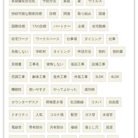
長期優良住宅化
予防方法
家庭
家
ウイルス
持続可能な開発目標
目標
関連
取り組み
国連
国際目標
17の目標
パートナー
企業
在宅勤務
在宅ワーク
ワークスペース
仕事場
ダイニング
仕事
失敗しない
市町村
タイミング
申請方法
契約
契約書
見積書
工事名
後悔しない
仮設工事
設備工事
空調工事
解体工事
造作工事
外装工事
3LDK
4LDK
機能性
使いやすさ
やってよかった
成功例
カウンターデスク
荷物置き場
生活動線
コスパ
自由度
クオリティ
人気
コロナ渦
配管
ガス管
水道管
電線管
専有部分
共有部分
修繕
落とし穴
賃貸