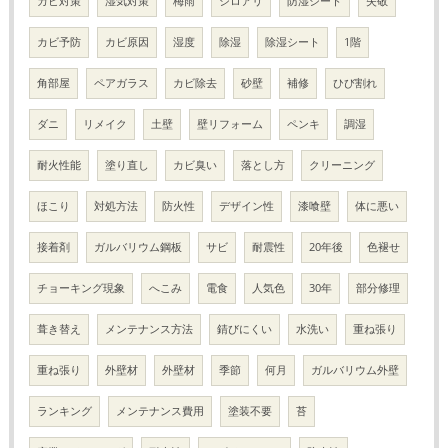
カビ対策
湿気対策
梅雨
シロアリ
防湿シート
失敬
カビ予防
カビ原因
湿度
除湿
除湿シート
1階
角部屋
ペアガラス
カビ除去
砂壁
補修
ひび割れ
ダニ
リメイク
土壁
壁リフォーム
ペンキ
調湿
耐火性能
塗り直し
カビ臭い
落とし方
クリーニング
ほこり
対処方法
防火性
デザイン性
漆喰壁
体に悪い
接着剤
ガルバリウム鋼板
サビ
耐震性
20年後
色褪せ
チョーキング現象
へこみ
電食
人気色
30年
部分修理
葺き替え
メンテナンス方法
錆びにくい
水洗い
重ね張り
重ね張り
外壁材
外壁材
季節
何月
ガルバリウム外壁
ランキング
メンテナンス費用
塗装不要
苔