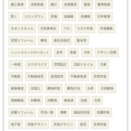
施工業者
浴室乾燥
家計
浴室暖房
最新
費用相場
賢く
コストダウン
安価
低価格
高価格
日本家屋
モダンスタイル
古民家再生
プロ
コロナ対策
市場価格
玄関リフォーム
事情
新生活様式
配水管
シューズインクローゼット
定年
実家
10年
デザイン空間
一体感
カスタマイズ
空間設計
北欧スタイル
大家
不動産
不動産経営
賃貸経営
不動産投資
空室対策
家族構成
珪藻土
断熱対策
断熱方法
冷房
天井断熱
屋根断熱
外断熱
内断熱
無垢床
自然
天然
抗菌リフォーム
手洗い場
漆喰
感染症対策
抗菌対策
地下室
内装デザイン
外装デザイン
防災
災害対策