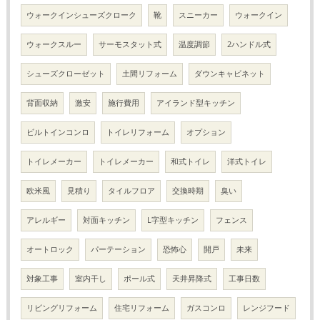
ウォークインシューズクローク
靴
スニーカー
ウォークイン
ウォークスルー
サーモスタット式
温度調節
2ハンドル式
シューズクローゼット
土間リフォーム
ダウンキャビネット
背面収納
激安
施行費用
アイランド型キッチン
ビルトインコンロ
トイレリフォーム
オプション
トイレメーカー
トイレメーカー
和式トイレ
洋式トイレ
欧米風
見積り
タイルフロア
交換時期
臭い
アレルギー
対面キッチン
L字型キッチン
フェンス
オートロック
パーテーション
恐怖心
開戸
未来
対象工事
室内干し
ポール式
天井昇降式
工事日数
リビングリフォーム
住宅リフォーム
ガスコンロ
レンジフード