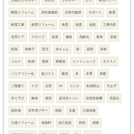
断熱リフォーム
高性能建材
次世代建材
サポート
耐震
耐震工事
耐震リフォーム
免震
地震
金額
工事内容
玄関ドア
スロープ
段差
価格
高齢化
将来
老後
怪我
車椅子
育児
赤ちゃん
扉
居間
床材
コルク
転倒
素材
寒暖差
ヒートショック
オススメ
バリアフリー化
低コスト
暖房
冬
冬季
床暖
二階建て
ケガ
台所
IH
コンロ
転倒防止
引き戸
吊り下げ
解体
便所
多目的トイレ
浴室乾燥機
洗面台
脱衣場
非常用ブザー
危険
支援
介護保険
介護リフォーム
保険料
自己負担
所得
保険