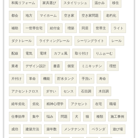
和風リフォーム
家具選び
スタイリッシュ
温かみ
移住
都会
地方
マイホーム
空き家
空き家問題
老朽化
補助
一世帯住宅
給付金
増築
同居
世帯主
ライト
ダクトレール
ライティングレール
シーリングライト
レール
配線
電気
電球
カフェ風
取り付け
りふぉーむ
業者
デザイン設計
書斎
個室
ミニキッチン
理想
片付け
革命
機能
貯水タンク
手洗い
寿命
アクセントクロス
ダサい
センス
石目調
木目調
経年劣化
劣化
精神心理学
アクセント
在宅
職場
仕事効率
集中
悩み
問題
犬
猫
種類
施工事例
成功
建築方法
築年数
メンテナンス
ベランダ
遊び場