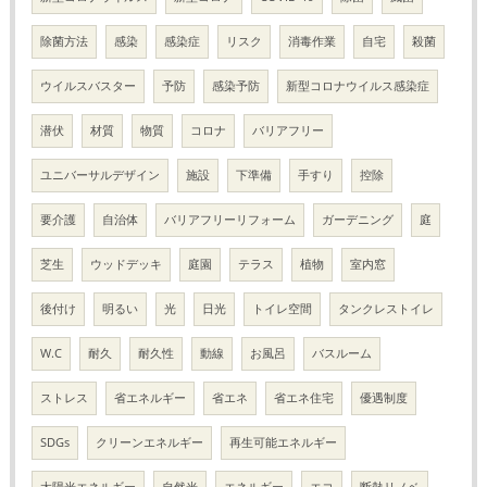
除菌方法
感染
感染症
リスク
消毒作業
自宅
殺菌
ウイルスバスター
予防
感染予防
新型コロナウイルス感染症
潜伏
材質
物質
コロナ
バリアフリー
ユニバーサルデザイン
施設
下準備
手すり
控除
要介護
自治体
バリアフリーリフォーム
ガーデニング
庭
芝生
ウッドデッキ
庭園
テラス
植物
室内窓
後付け
明るい
光
日光
トイレ空間
タンクレストイレ
W.C
耐久
耐久性
動線
お風呂
バスルーム
ストレス
省エネルギー
省エネ
省エネ住宅
優遇制度
SDGs
クリーンエネルギー
再生可能エネルギー
太陽光エネルギー
自然光
エネルギー
エコ
断熱リノベ