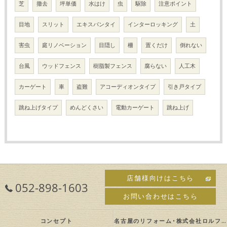
芝
撤去
坪単価
水はけ
虫
駆除
注意ポイント
目地
スリット
エキスパンタイ
インターロッキング
土
害虫
庭リノベーション
目隠し
柵
置くだけ
倒れない
台風
ウッドフェンス
樹脂製フェンス
腐らない
人工木
カーゲート
車
盗難
アコーディオンタイプ
引き戸タイプ
跳ね上げタイプ
めんどくさい
電動カーゲート
跳ね上げ
店舗様向けはこちら
052-898-1603
お問い合わせはこちら
コンセプト
名古屋のリフォーム･株式会社ロルフの口コミ情報