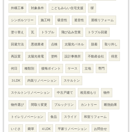
外構工事
対象条件
こどもみらい住宅支援
塀
シンボルツリー
施工時
吸音性
遮音性
屋根リフォーム
塗り替え
瓦
トラブル
飛び込み営業
トラブル回避
回避方法
悪徳業者
点検
太陽光パネル
脱着
取り外し
再設置
太陽光発電
塗料
設計事務所
不動産会社
得意
何日
種類別
後悔ポイント
ケース
立地
専門
３LDK
内装リノベーション
スケルトン
スケルトンリノベーション
中古戸建て
相見積もり
物件
物件選び
間取り変更
ブルックリン
カントリー
断熱効果
トイレリノベーション
食品
スライド
和室リフォーム
いぐさ
藺草
４LDK
平家リノベーション
お問合せ