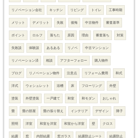
リノベーション会社
キッチン
リビング
トイレ
工事時期
メリット
デメリット
失敗
後悔
中古物件
審査基準
ポイント
ロルフ
落ちた
原因
理由
審査落ち
対策
失敗談
体験談
あるある
リノベ
中古マンション
リノベーション済
相談
アフターフォロー
購入物件
ブログ
リノベーション物件
注意点
リフォーム費用
和式
洋式
ウォシュレット
浴槽
床
フローリング
外壁
塗装
外壁塗装
一戸建て
和室
和モダン
おしゃれ
畳
畳の部屋
畳の張り替え
インテリア
デザイン
障子
照明
洋室
和室を洋室
和室から洋室
壁
クロス
結露
窓
内部結露
窓ガラス
結露防止シート
結露防止