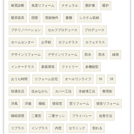
耐震診断
免震リフォーム
ナチュラル
囲炉裏
暖炉
暖房器具
団欒
瑕疵物件
書棚
システム収納
プチリノベーション
セルフプロデュース
プロデュース
ホームセンター
お手軽
カフェテラス
カフェテラス
デザインリフォーム
デザインリフォーム
防水
防水
縁側
インナーテラス
家庭環境
ファミリー
多機能型
おうち時間
リフォーム住宅
オールワンライフ
1K
1R
快適生活
住みながら
カバー工法
非破壊工法
整理術
洋風
洋服
睡眠
寝室窓
窓リフォーム
寝室リフォーム
睡眠習慣
二重窓
二重サッシ
プライバシー
改善方法
リプラス
インプラス
内窓
セラミック
割れる