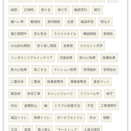
総額
計画性
借りる
借り方
融資実行
銀行
建ぺい率
断熱性
室内階段
位置
確認申請
明るさ
施工期間中
安心安全
ライススタイル
螺旋階段
直階段
かね折れ階段
折り返し階段
改善策
スケルトン天井
インダストリアルインテリア
消臭効果
防カビ効果
除菌効果
防カビ効果
高くする
マンション管理
管理規約
管理会社
二重天井
二重床
軽量衝撃音
重量衝撃音
遮音マット
吸音材
防音工事
キャットウォーク
リフォーム中
留守
外出
盗難防止
鍵
トラブル回避方法
不安
工事期間中
仮設トイレ
簡易トイレ
ポータブルトイレ
向き
移動
工法
直床
取り替え
ワークトップ
人造大理石