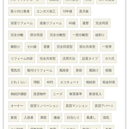
取り付け業者
エンボス加工
10年後
黒天板
浴室リフォーム
老後リフォーム
60歳
還暦
完全同居
完全分離
部分同居
完全分離型
一部分離型
縦割り
横割り
その後
需要
完全同居型
部分共有型
一世帯
リフォーム内容
完全共有型
活用方法
設置タイプ
ガス式
電気式
後付けリフォーム
風除室
形状
風除け
樹脂
どれくらい
増額
40代
エコキュート
相続前
税金対策
相続評価額
賃貸物件
ニーズ
耐震基準
家賃収入
オーナー
賃貸リノベーション
賃貸マンション
賃貸アパート
家賃
入居者
満室
価値
日当たり
風通し
湿気