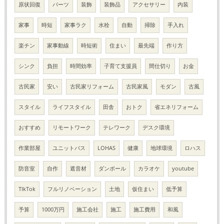
原状回復
パーツ
装飾
装飾品
アクセサリー
内装
家事
時短
家事ラク
水栓
自動
掃除
手入れ
楽チン
家事動線
時短術
住まい
最先端
作り方
シンク
負担
時間効率
子育て支援員
間仕切り
お金
古民家
安い
古民家リフォーム
古民家風
モダン
古風
スタイル
ライフスタイル
田舎
おトク
省エネリフォーム
おすすめ
リモートワーク
テレワーク
デスク環境
作業部屋
ユニットバス
LOHAS
健康
地球環境
ロハス
防音室
自作
遮音材
ダンボール
カラオケ
youtube
TIkTok
フルリノベーション
土地
仮住まい
低予算
予算
1000万円
施工会社
施工
施工費用
和風