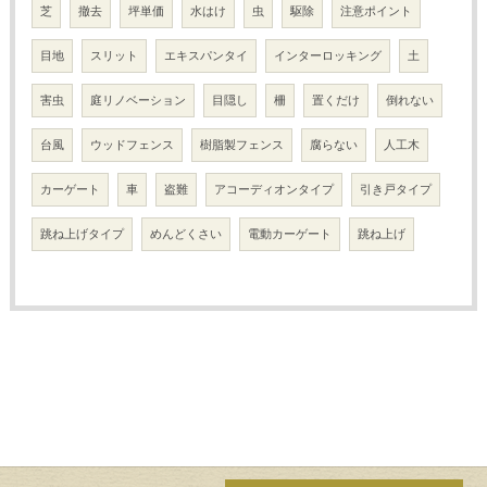
芝
撤去
坪単価
水はけ
虫
駆除
注意ポイント
目地
スリット
エキスパンタイ
インターロッキング
土
害虫
庭リノベーション
目隠し
柵
置くだけ
倒れない
台風
ウッドフェンス
樹脂製フェンス
腐らない
人工木
カーゲート
車
盗難
アコーディオンタイプ
引き戸タイプ
跳ね上げタイプ
めんどくさい
電動カーゲート
跳ね上げ