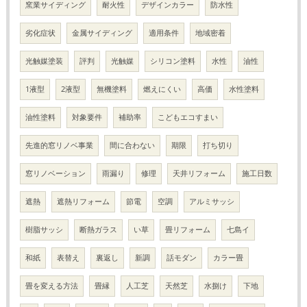
窯業サイディング
耐火性
デザインカラー
防水性
劣化症状
金属サイディング
適用条件
地域密着
光触媒塗装
評判
光触媒
シリコン塗料
水性
油性
1液型
2液型
無機塗料
燃えにくい
高価
水性塗料
油性塗料
対象要件
補助率
こどもエコすまい
先進的窓リノベ事業
間に合わない
期限
打ち切り
窓リノベーション
雨漏り
修理
天井リフォーム
施工日数
遮熱
遮熱リフォーム
節電
空調
アルミサッシ
樹脂サッシ
断熱ガラス
い草
畳リフォーム
七島イ
和紙
表替え
裏返し
新調
話モダン
カラー畳
畳を変える方法
畳縁
人工芝
天然芝
水捌け
下地