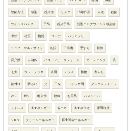
新型コロナウイルス
新型コロナ
COVID-19
除菌
滅菌
除菌方法
感染
感染症
リスク
消毒作業
自宅
殺菌
ウイルスバスター
予防
感染予防
新型コロナウイルス感染症
潜伏
材質
物質
コロナ
バリアフリー
ユニバーサルデザイン
施設
下準備
手すり
控除
要介護
自治体
バリアフリーリフォーム
ガーデニング
庭
芝生
ウッドデッキ
庭園
テラス
植物
室内窓
後付け
明るい
光
日光
トイレ空間
タンクレストイレ
W.C
耐久
耐久性
動線
お風呂
バスルーム
ストレス
省エネルギー
省エネ
省エネ住宅
優遇制度
SDGs
クリーンエネルギー
再生可能エネルギー