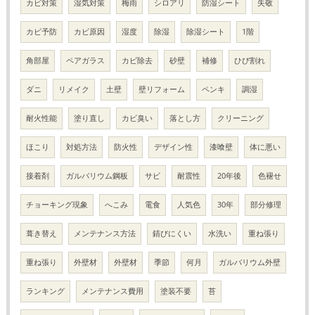
カビ対策
湿気対策
梅雨
シロアリ
防湿シート
失敬
カビ予防
カビ原因
湿度
除湿
除湿シート
1階
角部屋
ペアガラス
カビ除去
砂壁
補修
ひび割れ
ダニ
リメイク
土壁
壁リフォーム
ペンキ
調湿
耐火性能
塗り直し
カビ臭い
落とし方
クリーニング
ほこり
対処方法
防火性
デザイン性
漆喰壁
体に悪い
接着剤
ガルバリウム鋼板
サビ
耐震性
20年後
色褪せ
チョーキング現象
へこみ
電食
人気色
30年
部分修理
葺き替え
メンテナンス方法
錆びにくい
水洗い
重ね張り
重ね張り
外壁材
外壁材
季節
何月
ガルバリウム外壁
ランキング
メンテナンス費用
塗装不要
苔