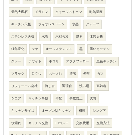
天然大理石
メラミン
クォーツストーン
耐熱温度
キッチン天板
フィオレストーン
水晶
クォーツ
ステンレス天板
水垢
木材天板
腐る
木製天板
経年変化
ツヤ
オールステンレス
黒
黒いキッチン
グレー
ホワイト
ホコリ
アフタフォロー
黒色キッチン
ブラック
目立つ
お手入れ
清潔
何年
ガス
リフォーーム会社
流し台
調理台
洗い場
高齢者
シニア
キッチン事故
年配
事故防止
火災
キッチンサイズ
オープン型キッチン
相続
シンク下
水漏れ
キッチン交換
IHコンロ
交換費用
交換方法