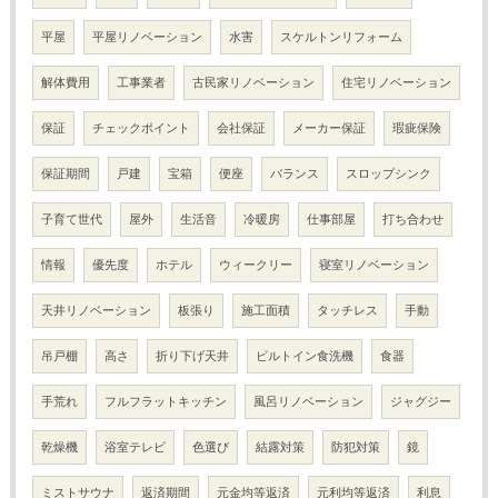
平屋
平屋リノベーション
水害
スケルトンリフォーム
解体費用
工事業者
古民家リノベーション
住宅リノベーション
保証
チェックポイント
会社保証
メーカー保証
瑕疵保険
保証期間
戸建
宝箱
便座
バランス
スロップシンク
子育て世代
屋外
生活音
冷暖房
仕事部屋
打ち合わせ
情報
優先度
ホテル
ウィークリー
寝室リノベーション
天井リノベーション
板張り
施工面積
タッチレス
手動
吊戸棚
高さ
折り下げ天井
ビルトイン食洗機
食器
手荒れ
フルフラットキッチン
風呂リノベーション
ジャグジー
乾燥機
浴室テレビ
色選び
結露対策
防犯対策
鏡
ミストサウナ
返済期間
元金均等返済
元利均等返済
利息