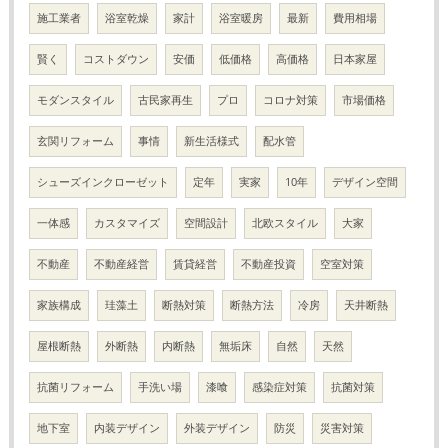
施工業者
浴室乾燥
家計
浴室暖房
最新
費用相場
賢く
コストダウン
安価
低価格
高価格
日本家屋
モダンスタイル
古民家再生
プロ
コロナ対策
市場価格
玄関リフォーム
事情
新生活様式
配水管
シューズインクローゼット
定年
実家
10年
デザイン空間
一体感
カスタマイズ
空間設計
北欧スタイル
大家
不動産
不動産経営
賃貸経営
不動産投資
空室対策
家族構成
珪藻土
断熱対策
断熱方法
冷房
天井断熱
屋根断熱
外断熱
内断熱
無垢床
自然
天然
抗菌リフォーム
手洗い場
漆喰
感染症対策
抗菌対策
地下室
内装デザイン
外装デザイン
防災
災害対策