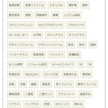
耐震診断
免震リフォーム
ナチュラル
囲炉裏
暖炉
暖房器具
団欒
瑕疵物件
書棚
システム収納
プチリノベーション
セルフプロデュース
プロデュース
ホームセンター
お手軽
カフェテラス
カフェテラス
デザインリフォーム
デザインリフォーム
防水
防水
縁側
インナーテラス
家庭環境
ファミリー
多機能型
おうち時間
リフォーム住宅
オールワンライフ
1K
1R
快適生活
住みながら
カバー工法
非破壊工法
整理術
洋風
洋服
睡眠
寝室窓
窓リフォーム
寝室リフォーム
睡眠習慣
二重窓
二重サッシ
プライバシー
改善方法
リプラス
インプラス
内窓
セラミック
割れる