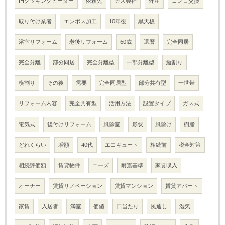
IHクッキングヒーター
依頼先
ガス会社
外注
コンロ交換
取り付け業者
エンボス加工
10年後
黒天板
浴室リフォーム
老後リフォーム
60歳
還暦
完全同居
完全分離
部分同居
完全分離型
一部分離型
縦割り
横割り
その後
需要
完全同居型
部分共有型
一世帯
リフォーム内容
完全共有型
活用方法
設置タイプ
ガス式
電気式
後付けリフォーム
風除室
形状
風除け
樹脂
どれくらい
増額
40代
エコキュート
相続前
税金対策
相続評価額
賃貸物件
ニーズ
耐震基準
家賃収入
オーナー
賃貸リノベーション
賃貸マンション
賃貸アパート
家賃
入居者
満室
価値
日当たり
風通し
湿気