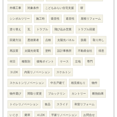
外構工事
対象条件
こどもみらい住宅支援
塀
シンボルツリー
施工時
吸音性
遮音性
屋根リフォーム
塗り替え
瓦
トラブル
飛び込み営業
トラブル回避
回避方法
悪徳業者
点検
太陽光パネル
脱着
取り外し
再設置
太陽光発電
塗料
設計事務所
不動産会社
得意
何日
種類別
後悔ポイント
ケース
立地
専門
３LDK
内装リノベーション
スケルトン
スケルトンリノベーション
中古戸建て
相見積もり
物件
物件選び
間取り変更
ブルックリン
カントリー
断熱効果
トイレリノベーション
食品
スライド
和室リフォーム
いぐさ
藺草
４LDK
平家リノベーション
お問合せ