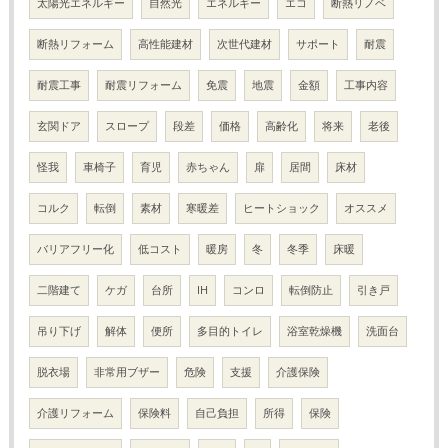
太陽光エネルギー
自然光
エネルギー
エコ
断熱リノベ
断熱リフォーム
高性能建材
次世代建材
サポート
耐震
耐震工事
耐震リフォーム
免震
地震
金額
工事内容
玄関ドア
スロープ
段差
価格
高齢化
将来
老後
怪我
車椅子
育児
赤ちゃん
扉
居間
床材
コルク
転倒
素材
寒暖差
ヒートショック
オススメ
バリアフリー化
低コスト
暖房
冬
冬季
床暖
二階建て
ケガ
台所
IH
コンロ
転倒防止
引き戸
吊り下げ
解体
便所
多目的トイレ
浴室乾燥機
洗面台
脱衣場
非常用ブザー
危険
支援
介護保険
介護リフォーム
保険料
自己負担
所得
保険