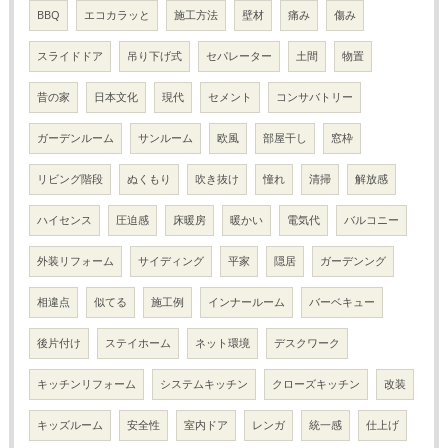
BBQ
エコカラッと
施工方法
壁材
痛み
傷み
スライドドア
吊り下げ式
セパレーター
土間
物置
昔の家
日本文化
現代
セメント
コンサバトリー
ガーデンルーム
サンルーム
欧風
部屋干し
窓枠
リビング階段
ぬくもり
吹き抜け
憧れ
清掃
解放感
ハイセンス
圧迫感
床暖房
暖かい
電気代
バルコニー
外装リフォーム
サイディング
平家
隠居
ガーデンング
相違点
似てる
施工例
インナールーム
バーベキュー
後片付け
ステイホーム
ネット環境
デスクワーク
キッチンリフォーム
システムキッチン
クローズキッチン
改装
キッズルーム
安全性
室内ドア
レンガ
統一感
仕上げ