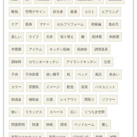
断熱
空間デザイン
担当者
最適
コスト
ヒアリング
ケア
親身
マナー
セルフリフォーム
初級編
進め方
楽しい
ライフ
天井
張り替え
棚
琉球畳
和紙畳
半畳畳
アイテム
キッチン収納
収納術
調理器具
調味料
カウンターキッチン
アイランドキッチン
注意
子供
子供部屋
使い勝手
机
ベッド
風呂
色合い
カラー
雰囲気
イメージ
配色
浴室
バスユニット
助成金
補助金
介護
レイアウト
間取り
ソファー
狭い
リラックス
スペース
広い
くつろぎ空間
間接照明
快適
快眠
環境
ベッドルーム
癒し