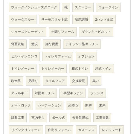
ウォークインシューズクローク
靴
スニーカー
ウォークイン
ウォークスルー
サーモスタット式
温度調節
2ハンドル式
シューズクローゼット
土間リフォーム
ダウンキャビネット
背面収納
激安
施行費用
アイランド型キッチン
ビルトインコンロ
トイレリフォーム
オプション
トイレメーカー
トイレメーカー
和式トイレ
洋式トイレ
欧米風
見積り
タイルフロア
交換時期
臭い
アレルギー
対面キッチン
L字型キッチン
フェンス
オートロック
パーテーション
恐怖心
開戸
未来
対象工事
室内干し
ポール式
天井昇降式
工事日数
リビングリフォーム
住宅リフォーム
ガスコンロ
レンジフード