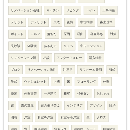
リノベーション会社
キッチン
リビング
トイレ
工事時期
メリット
デメリット
失敗
後悔
中古物件
審査基準
ポイント
ロルフ
落ちた
原因
理由
審査落ち
対策
失敗談
体験談
あるある
リノベ
中古マンション
リノベーション済
相談
アフターフォロー
購入物件
ブログ
リノベーション物件
注意点
リフォーム費用
和式
洋式
ウォシュレット
浴槽
床
フローリング
外壁
塗装
外壁塗装
一戸建て
和室
和モダン
おしゃれ
畳
畳の部屋
畳の張り替え
インテリア
デザイン
障子
照明
洋室
和室を洋室
和室から洋室
壁
クロス
結露
窓
内部結露
窓ガラス
結露防止シート
結露防止