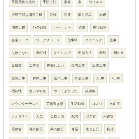
長期優良住宅化
予防方法
家庭
家
ウイルス
持続可能な開発目標
目標
関連
取り組み
国連
国際目標
17の目標
パートナー
企業
在宅勤務
在宅ワーク
ワークスペース
仕事場
ダイニング
仕事
失敗しない
市町村
タイミング
申請方法
契約
契約書
見積書
工事名
後悔しない
仮設工事
設備工事
空調工事
解体工事
造作工事
外装工事
3LDK
4LDK
機能性
使いやすさ
やってよかった
成功例
カウンターデスク
荷物置き場
生活動線
コスパ
自由度
クオリティ
人気
コロナ渦
配管
ガス管
水道管
電線管
専有部分
共有部分
修繕
落とし穴
賃貸