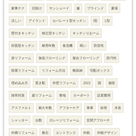
家事テク
日除け
サンシェード
簾
ブラインド
夏場
涼しい
アイランド
セパレート型キッチン
I型
L型
壁付きキッチン
独立型キッチン
キッチンりおーム
対面型キッチン
耐用年数
食洗機
暗い
防音性
床リフォーム
無垢フローリング
複合フローリング
防汚性
部屋リフォーム
リフォーム方法
靴収納
宅配ボックス
埋め込み方
置き配
外壁リフォーム
2022
国
舗装
雑草対策
庭リフォーム
整地
カーポート
設置費用
アスファルト
耐久年数
アフターケア
車庫
鉄骨
木造
シャッター
台数
ガレージリフォーム
玄関アプローチ
外構リフォーム
敷石
エントランス
外観
外観デザイン