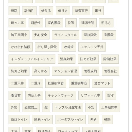
総額
計画性
借りる
借り方
融資実行
銀行
建ぺい率
断熱性
室内階段
位置
確認申請
明るさ
施工期間中
安心安全
ライススタイル
螺旋階段
直階段
かね折れ階段
折り返し階段
改善策
スケルトン天井
インダストリアルインテリア
消臭効果
防カビ効果
除菌効果
防カビ効果
高くする
マンション管理
管理規約
管理会社
二重天井
二重床
軽量衝撃音
重量衝撃音
遮音マット
吸音材
防音工事
キャットウォーク
リフォーム中
留守
外出
盗難防止
鍵
トラブル回避方法
不安
工事期間中
仮設トイレ
簡易トイレ
ポータブルトイレ
向き
移動
工法
直床
取り替え
ワークトップ
人造大理石