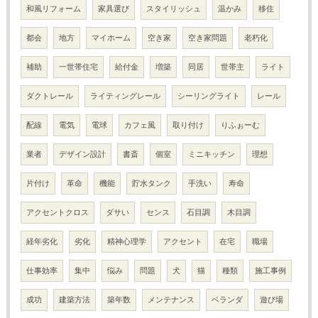
和風リフォーム
家具選び
スタイリッシュ
温かみ
移住
都会
地方
マイホーム
空き家
空き家問題
老朽化
補助
一世帯住宅
給付金
増築
同居
世帯主
ライト
ダクトレール
ライティングレール
シーリングライト
レール
配線
電気
電球
カフェ風
取り付け
りふぉーむ
業者
デザイン設計
書斎
個室
ミニキッチン
理想
片付け
革命
機能
貯水タンク
手洗い
寿命
アクセントクロス
ダサい
センス
石目調
木目調
経年劣化
劣化
精神心理学
アクセント
在宅
職場
仕事効率
集中
悩み
問題
犬
猫
種類
施工事例
成功
建築方法
築年数
メンテナンス
ベランダ
遊び場