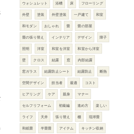
ウォシュレット
浴槽
床
フローリング
部
外壁
塗装
外壁塗装
一戸建て
和室
和モダン
おしゃれ
畳
畳の部屋
ョ
畳の張り替え
インテリア
デザイン
障子
照明
洋室
和室を洋室
和室から洋室
壁
クロス
結露
窓
内部結露
窓ガラス
結露防止シート
結露防止
断熱
空間デザイン
担当者
最適
コスト
ヒアリング
ケア
親身
マナー
空
セルフリフォーム
初級編
進め方
楽しい
ライフ
天井
張り替え
棚
琉球畳
和紙畳
半畳畳
アイテム
キッチン収納
替