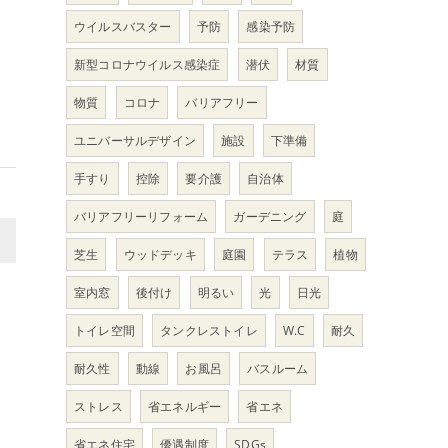
ウイルスバスター
予防
感染予防
新型コロナウイルス感染症
潜伏
材質
物質
コロナ
バリアフリー
ユニバーサルデザイン
施設
下準備
手すり
控除
要介護
自治体
バリアフリーリフォーム
ガーデニング
庭
>
芝生
ウッドデッキ
庭園
テラス
植物
室内窓
後付け
明るい
光
日光
トイレ空間
タンクレストイレ
W.C
耐久
耐久性
動線
お風呂
バスルーム
ストレス
省エネルギー
省エネ
省エネ住宅
優遇制度
SDGs