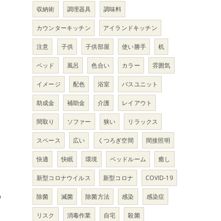
収納術
調理器具
調味料
ま
カウンターキッチン
アイランドキッチン
注意
子供
子供部屋
使い勝手
机
ベッド
風呂
色合い
カラー
雰囲気
こ
イメージ
配色
浴室
バスユニット
助成金
補助金
介護
レイアウト
間取り
ソファー
狭い
リラックス
スペース
広い
くつろぎ空間
間接照明
快適
快眠
環境
ベッドルーム
癒し
新型コロナウイルス
新型コロナ
COVID-19
の
除菌
滅菌
除菌方法
感染
感染症
リスク
消毒作業
自宅
殺菌