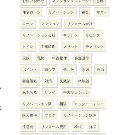
お問い合わせ
マンションリフォームの注意点
住宅ローン
リノベーション
税金
マネー
ローン
マンション
リフォーム会社
。
リノベーション会社
キッチン
リビング
トイレ
工事時期
メリット
デメリット
失敗
後悔
中古物件
審査基準
ポイント
ロルフ
落ちた
原因
理由
審査落ち
対策
失敗談
体験談
デ
あるある
リノベ
中古マンション
リノベーション済
相談
アフターフォロー
場
購入物件
ブログ
リノベーション物件
注意点
リフォーム費用
和式
洋式