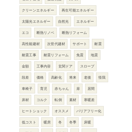
クリーンエネルギー
再生可能エネルギー
太陽光エネルギー
自然光
エネルギー
エコ
断熱リノベ
断熱リフォーム
高性能建材
次世代建材
サポート
耐震
耐震工事
耐震リフォーム
免震
地震
金額
工事内容
玄関ドア
スロープ
段差
価格
高齢化
将来
老後
怪我
車椅子
育児
赤ちゃん
扉
居間
床材
コルク
転倒
素材
寒暖差
ヒートショック
オススメ
バリアフリー化
低コスト
暖房
冬
冬季
床暖