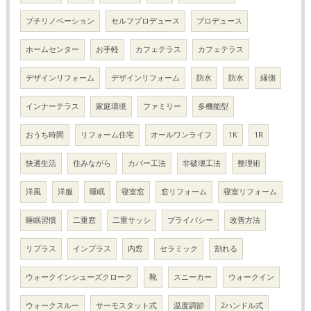
プチリノベーション
セルフプロデュース
プロデュース
ホームセンター
お手軽
カフェテラス
カフェテラス
デザインリフォーム
デザインリフォーム
防水
防水
縁側
インナーテラス
家庭環境
ファミリー
多機能型
おうち時間
リフォーム住宅
オールワンライフ
1K
1R
快適生活
住みながら
カバー工法
非破壊工法
整理術
洋風
洋服
睡眠
寝室窓
窓リフォーム
寝室リフォーム
睡眠習慣
二重窓
二重サッシ
プライバシー
改善方法
リプラス
インプラス
内窓
セラミック
割れる
ウォークインシューズクローク
靴
スニーカー
ウォークイン
ウォークスルー
サーモスタット式
温度調節
2ハンドル式