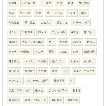
角部屋
ペアガラス
カビ除去
砂壁
補修
ひび割れ
ダニ
リメイク
土壁
壁リフォーム
ペンキ
調湿
耐火性能
塗り直し
カビ臭い
落とし方
クリーニング
ほこり
対処方法
防火性
デザイン性
漆喰壁
体に悪い
接着剤
ガルバリウム鋼板
サビ
耐震性
20年後
色褪せ
チョーキング現象
へこみ
電食
人気色
30年
部分修理
葺き替え
メンテナンス方法
錆びにくい
水洗い
重ね張り
重ね張り
外壁材
外壁材
季節
何月
ガルバリウム外壁
ランキング
メンテナンス費用
塗装不要
苔
窯業サイディング
耐火性
デザインカラー
防水性
劣化症状
金属サイディング
適用条件
地域密着