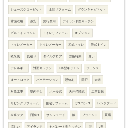
シューズクローゼット
土間リフォーム
ダウンキャビネット
背面収納
激安
施行費用
アイランド型キッチン
ビルトインコンロ
トイレリフォーム
オプション
トイレメーカー
トイレメーカー
和式トイレ
洋式トイレ
欧米風
見積り
タイルフロア
交換時期
臭い
アレルギー
対面キッチン
L字型キッチン
フェンス
オートロック
パーテーション
恐怖心
開戸
未来
対象工事
室内干し
ポール式
天井昇降式
工事日数
リビングリフォーム
住宅リフォーム
ガスコンロ
レンジフード
家事テク
日除け
サンシェード
簾
ブラインド
夏場
涼しい
アイランド
セパレート型キッチン
I型
L型