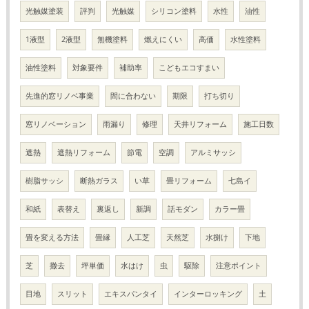
光触媒塗装
評判
光触媒
シリコン塗料
水性
油性
1液型
2液型
無機塗料
燃えにくい
高価
水性塗料
油性塗料
対象要件
補助率
こどもエコすまい
先進的窓リノベ事業
間に合わない
期限
打ち切り
窓リノベーション
雨漏り
修理
天井リフォーム
施工日数
遮熱
遮熱リフォーム
節電
空調
アルミサッシ
樹脂サッシ
断熱ガラス
い草
畳リフォーム
七島イ
和紙
表替え
裏返し
新調
話モダン
カラー畳
畳を変える方法
畳縁
人工芝
天然芝
水捌け
下地
芝
撤去
坪単価
水はけ
虫
駆除
注意ポイント
目地
スリット
エキスパンタイ
インターロッキング
土