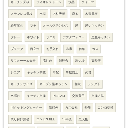
キッチン天板
フィオレストーン
水晶
クォーツ
ステンレス天板
水垢
木材天板
腐る
木製天板
経年変化
ツヤ
オールステンレス
黒
黒いキッチン
グレー
ホワイト
ホコリ
アフタフォロー
黒色キッチン
ブラック
目立つ
お手入れ
清潔
何年
ガス
リフォーーム会社
流し台
調理台
洗い場
高齢者
シニア
キッチン事故
年配
事故防止
火災
キッチンサイズ
オープン型キッチン
相続
シンク下
水漏れ
キッチン交換
IHコンロ
交換費用
交換方法
IHクッキングヒーター
依頼先
ガス会社
外注
コンロ交換
取り付け業者
エンボス加工
10年後
黒天板