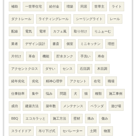
補助
一世帯住宅
給付金
増築
同居
世帯主
ライト
ダクトレール
ライティングレール
シーリングライト
レール
配線
電気
電球
カフェ風
取り付け
りふぉーむ
業者
デザイン設計
書斎
個室
ミニキッチン
理想
片付け
革命
機能
貯水タンク
手洗い
寿命
アクセントクロス
ダサい
センス
石目調
木目調
経年劣化
劣化
精神心理学
アクセント
在宅
職場
仕事効率
集中
悩み
問題
犬
猫
種類
施工事例
成功
建築方法
築年数
メンテナンス
ベランダ
遊び場
BBQ
エコカラッと
施工方法
壁材
痛み
傷み
スライドドア
吊り下げ式
セパレーター
土間
物置