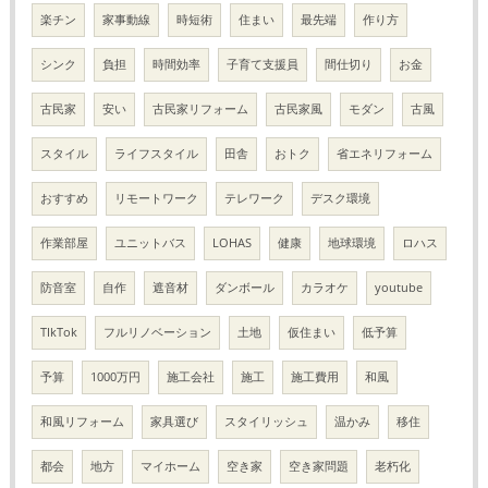
楽チン
家事動線
時短術
住まい
最先端
作り方
シンク
負担
時間効率
子育て支援員
間仕切り
お金
古民家
安い
古民家リフォーム
古民家風
モダン
古風
スタイル
ライフスタイル
田舎
おトク
省エネリフォーム
おすすめ
リモートワーク
テレワーク
デスク環境
作業部屋
ユニットバス
LOHAS
健康
地球環境
ロハス
防音室
自作
遮音材
ダンボール
カラオケ
youtube
TIkTok
フルリノベーション
土地
仮住まい
低予算
予算
1000万円
施工会社
施工
施工費用
和風
和風リフォーム
家具選び
スタイリッシュ
温かみ
移住
都会
地方
マイホーム
空き家
空き家問題
老朽化