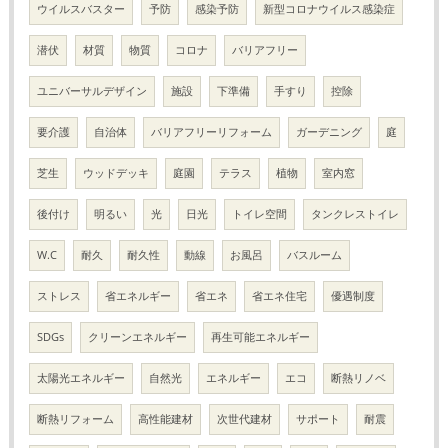
ウイルスバスター
予防
感染予防
新型コロナウイルス感染症
潜伏
材質
物質
コロナ
バリアフリー
ユニバーサルデザイン
施設
下準備
手すり
控除
要介護
自治体
バリアフリーリフォーム
ガーデニング
庭
芝生
ウッドデッキ
庭園
テラス
植物
室内窓
後付け
明るい
光
日光
トイレ空間
タンクレストイレ
W.C
耐久
耐久性
動線
お風呂
バスルーム
ストレス
省エネルギー
省エネ
省エネ住宅
優遇制度
SDGs
クリーンエネルギー
再生可能エネルギー
太陽光エネルギー
自然光
エネルギー
エコ
断熱リノベ
断熱リフォーム
高性能建材
次世代建材
サポート
耐震