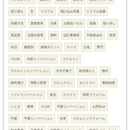
塗り替え
瓦
トラブル
飛び込み営業
トラブル回避
回避方法
悪徳業者
点検
太陽光パネル
脱着
取り外し
再設置
太陽光発電
塗料
設計事務所
不動産会社
得意
何日
種類別
後悔ポイント
ケース
立地
専門
３LDK
内装リノベーション
スケルトン
スケルトンリノベーション
中古戸建て
相見積もり
物件
物件選び
間取り変更
ブルックリン
カントリー
断熱効果
トイレリノベーション
食品
スライド
和室リフォーム
いぐさ
藺草
４LDK
平家リノベーション
お問合せ
平屋
平屋リノベーション
水害
スケルトンリフォーム