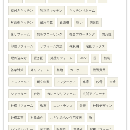
壁付きキッチン
独立型キッチン
キッチンりおーム
対面型キッチン
耐用年数
食洗機
暗い
防音性
床リフォーム
無垢フローリング
複合フローリング
防汚性
部屋リフォーム
リフォーム方法
靴収納
宅配ボックス
埋め込み方
置き配
外壁リフォーム
2022
国
舗装
雑草対策
庭リフォーム
整地
カーポート
設置費用
アスファルト
耐久年数
アフターケア
車庫
鉄骨
木造
シャッター
台数
ガレージリフォーム
玄関アプローチ
外構リフォーム
敷石
エントランス
外観
外観デザイン
外構工事
対象条件
こどもみらい住宅支援
塀
シンボルツリー
施工時
吸音性
遮音性
屋根リフォーム