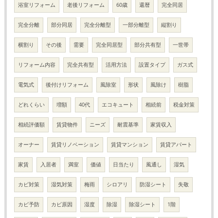
浴室リフォーム
老後リフォーム
60歳
還暦
完全同居
完全分離
部分同居
完全分離型
一部分離型
縦割り
横割り
その後
需要
完全同居型
部分共有型
一世帯
リフォーム内容
完全共有型
活用方法
設置タイプ
ガス式
電気式
後付けリフォーム
風除室
形状
風除け
樹脂
どれくらい
増額
40代
エコキュート
相続前
税金対策
相続評価額
賃貸物件
ニーズ
耐震基準
家賃収入
オーナー
賃貸リノベーション
賃貸マンション
賃貸アパート
家賃
入居者
満室
価値
日当たり
風通し
湿気
カビ対策
湿気対策
梅雨
シロアリ
防湿シート
失敬
カビ予防
カビ原因
湿度
除湿
除湿シート
1階