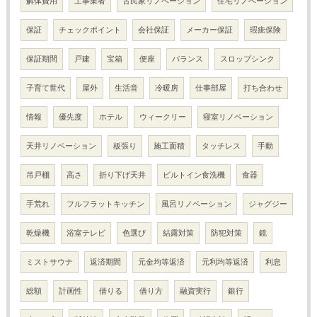
解体費用
工事業者
古民家リノベーション
住宅リノベーション
保証
チェックポイント
会社保証
メーカー保証
瑕疵保険
保証期間
戸建
宝箱
便座
バランス
スロップシンク
子育て世代
屋外
生活音
冷暖房
仕事部屋
打ち合わせ
情報
優先度
ホテル
ウィークリー
寝室リノベーション
天井リノベーション
板張り
施工面積
タッチレス
手動
吊戸棚
高さ
折り下げ天井
ビルトイン食洗機
食器
手荒れ
フルフラットキッチン
風呂リノベーション
ジャグジー
乾燥機
浴室テレビ
色選び
結露対策
防犯対策
鏡
ミストサウナ
返済期間
元金均等返済
元利均等返済
利息
総額
計画性
借りる
借り方
融資実行
銀行