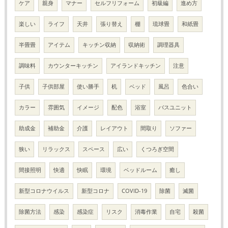
ケア
親身
マナー
セルフリフォーム
初級編
進め方
楽しい
ライフ
天井
張り替え
棚
琉球畳
和紙畳
半畳畳
アイテム
キッチン収納
収納術
調理器具
調味料
カウンターキッチン
アイランドキッチン
注意
子供
子供部屋
使い勝手
机
ベッド
風呂
色合い
カラー
雰囲気
イメージ
配色
浴室
バスユニット
助成金
補助金
介護
レイアウト
間取り
ソファー
狭い
リラックス
スペース
広い
くつろぎ空間
間接照明
快適
快眠
環境
ベッドルーム
癒し
新型コロナウイルス
新型コロナ
COVID-19
除菌
滅菌
除菌方法
感染
感染症
リスク
消毒作業
自宅
殺菌