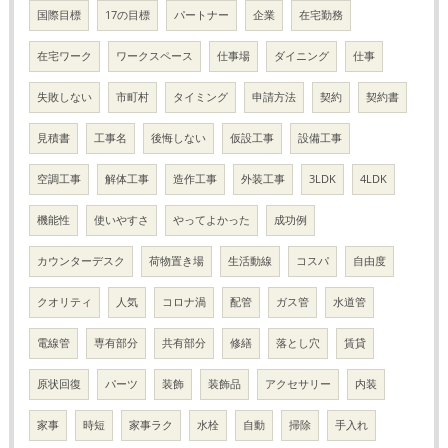
国際目標
17の目標
パートナー
企業
在宅勤務
在宅ワーク
ワークスペース
仕事場
ダイニング
仕事
失敗しない
市町村
タイミング
申請方法
契約
契約書
見積書
工事名
後悔しない
仮設工事
設備工事
空調工事
解体工事
造作工事
外装工事
3LDK
4LDK
機能性
使いやすさ
やってよかった
成功例
カウンターデスク
荷物置き場
生活動線
コスパ
自由度
クオリティ
人気
コロナ渦
配管
ガス管
水道管
電線管
専有部分
共有部分
修繕
落とし穴
賃貸
原状回復
パーツ
装飾
装飾品
アクセサリー
内装
家事
時短
家事ラク
水栓
自動
掃除
手入れ