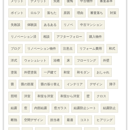
メリット
デメリット
失敗
後悔
中古物件
審査基準
ポイント
ロルフ
落ちた
原因
理由
審査落ち
対策
失敗談
体験談
あるある
リノベ
中古マンション
リノベーション済
相談
アフターフォロー
購入物件
ブログ
リノベーション物件
注意点
リフォーム費用
和式
洋式
ウォシュレット
浴槽
床
フローリング
外壁
塗装
外壁塗装
一戸建て
和室
和モダン
おしゃれ
畳
畳の部屋
畳の張り替え
インテリア
デザイン
障子
照明
洋室
和室を洋室
和室から洋室
壁
クロス
結露
窓
内部結露
窓ガラス
結露防止シート
結露防止
断熱
空間デザイン
担当者
最適
コスト
ヒアリング