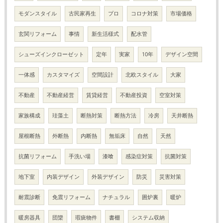
モダンスタイル
古民家再生
プロ
コロナ対策
市場価格
玄関リフォーム
事情
新生活様式
配水管
シューズインクローゼット
定年
実家
10年
デザイン空間
一体感
カスタマイズ
空間設計
北欧スタイル
大家
不動産
不動産経営
賃貸経営
不動産投資
空室対策
家族構成
珪藻土
断熱対策
断熱方法
冷房
天井断熱
屋根断熱
外断熱
内断熱
無垢床
自然
天然
抗菌リフォーム
手洗い場
漆喰
感染症対策
抗菌対策
地下室
内装デザイン
外装デザイン
防災
災害対策
耐震診断
免震リフォーム
ナチュラル
囲炉裏
暖炉
暖房器具
団欒
瑕疵物件
書棚
システム収納