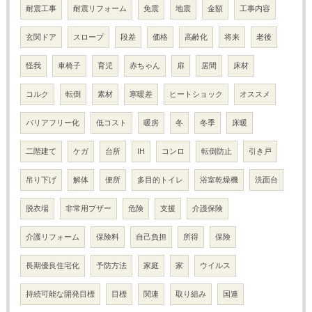
耐震工事
耐震リフォーム
免震
地震
金額
工事内容
玄関ドア
スロープ
段差
価格
高齢化
将来
老後
怪我
車椅子
育児
赤ちゃん
扉
居間
床材
コルク
転倒
素材
寒暖差
ヒートショック
オススメ
バリアフリー化
低コスト
暖房
冬
冬季
床暖
二階建て
ケガ
台所
IH
コンロ
転倒防止
引き戸
吊り下げ
解体
便所
多目的トイレ
浴室乾燥機
洗面台
脱衣場
非常用ブザー
危険
支援
介護保険
介護リフォーム
保険料
自己負担
所得
保険
長期優良住宅化
予防方法
家庭
家
ウイルス
持続可能な開発目標
目標
関連
取り組み
国連