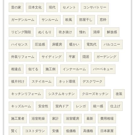
昔の家
日本文化
現代
セメント
コンサバトリー
ガーデンルーム
サンルーム
欧風
部屋干し
窓枠
リビング階段
ぬくもり
吹き抜け
憧れ
清掃
解放感
ハイセンス
圧迫感
床暖房
暖かい
電気代
バルコニー
外装リフォーム
サイディング
平家
隠居
ガーデンング
相違点
似てる
施工例
インナールーム
バーベキュー
後片付け
ステイホーム
ネット環境
デスクワーク
キッチンリフォーム
システムキッチン
クローズキッチン
改装
キッズルーム
安全性
室内ドア
レンガ
統一感
仕上げ
施工業者
浴室乾燥
家計
浴室暖房
最新
費用相場
賢く
コストダウン
安価
低価格
高価格
日本家屋