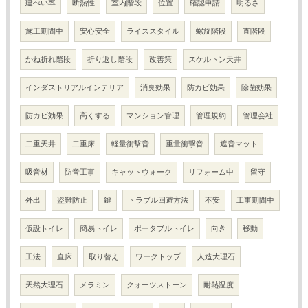
建ぺい率
断熱性
室内階段
位置
確認申請
明るさ
施工期間中
安心安全
ライススタイル
螺旋階段
直階段
かね折れ階段
折り返し階段
改善策
スケルトン天井
インダストリアルインテリア
消臭効果
防カビ効果
除菌効果
防カビ効果
高くする
マンション管理
管理規約
管理会社
二重天井
二重床
軽量衝撃音
重量衝撃音
遮音マット
吸音材
防音工事
キャットウォーク
リフォーム中
留守
外出
盗難防止
鍵
トラブル回避方法
不安
工事期間中
仮設トイレ
簡易トイレ
ポータブルトイレ
向き
移動
工法
直床
取り替え
ワークトップ
人造大理石
天然大理石
メラミン
クォーツストーン
耐熱温度