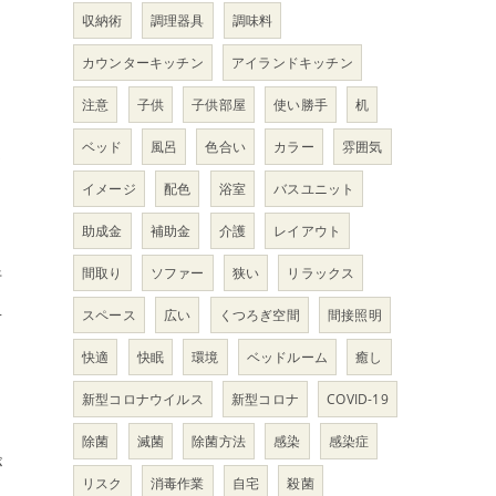
収納術
調理器具
調味料
カウンターキッチン
アイランドキッチン
注意
子供
子供部屋
使い勝手
机
ベッド
風呂
色合い
カラー
雰囲気
て
イメージ
配色
浴室
バスユニット
助成金
補助金
介護
レイアウト
間取り
ソファー
狭い
リラックス
行
血
スペース
広い
くつろぎ空間
間接照明
快適
快眠
環境
ベッドルーム
癒し
新型コロナウイルス
新型コロナ
COVID-19
除菌
滅菌
除菌方法
感染
感染症
が
リスク
消毒作業
自宅
殺菌