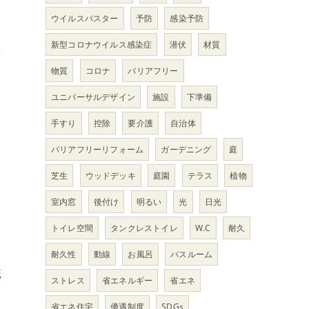
ウイルスバスター
予防
感染予防
新型コロナウイルス感染症
潜伏
材質
を
物質
コロナ
バリアフリー
ま
ユニバーサルデザイン
施設
下準備
手すり
控除
要介護
自治体
バリアフリーリフォーム
ガーデニング
庭
芝生
ウッドデッキ
庭園
テラス
植物
室内窓
後付け
明るい
光
日光
トイレ空間
タンクレストイレ
W.C
耐久
耐久性
動線
お風呂
バスルーム
統
ストレス
省エネルギー
省エネ
省エネ住宅
優遇制度
SDGs