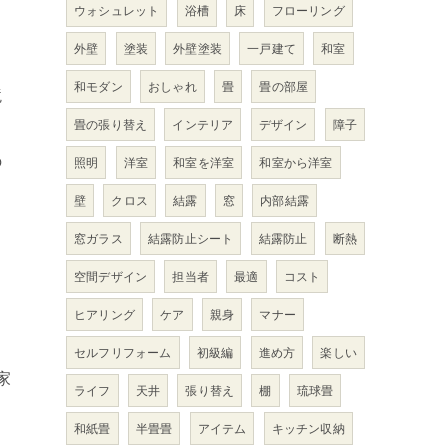
ウォシュレット
浴槽
床
フローリング
外壁
塗装
外壁塗装
一戸建て
和室
和モダン
おしゃれ
畳
畳の部屋
境
畳の張り替え
インテリア
デザイン
障子
の
照明
洋室
和室を洋室
和室から洋室
壁
クロス
結露
窓
内部結露
窓ガラス
結露防止シート
結露防止
断熱
空間デザイン
担当者
最適
コスト
ヒアリング
ケア
親身
マナー
セルフリフォーム
初級編
進め方
楽しい
家
ライフ
天井
張り替え
棚
琉球畳
和紙畳
半畳畳
アイテム
キッチン収納