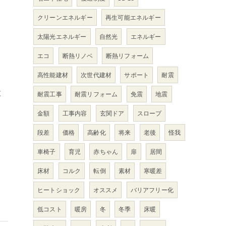
クリーンエネルギー
再生可能エネルギー
太陽光エネルギー
自然光
エネルギー
て
エコ
断熱リノベ
断熱リフォーム
高性能建材
次世代建材
サポート
耐震
検
耐震工事
耐震リフォーム
免震
地震
金額
工事内容
玄関ドア
スロープ
段差
価格
高齢化
将来
老後
怪我
車椅子
育児
赤ちゃん
扉
居間
床材
コルク
転倒
素材
寒暖差
ヒートショック
オススメ
バリアフリー化
低コスト
暖房
冬
冬季
床暖