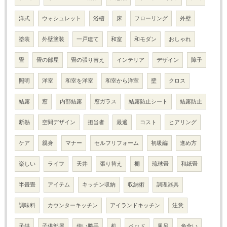
洋式
ウォシュレット
浴槽
床
フローリング
外壁
塗装
外壁塗装
一戸建て
和室
和モダン
おしゃれ
畳
畳の部屋
畳の張り替え
インテリア
デザイン
障子
照明
洋室
和室を洋室
和室から洋室
壁
クロス
結露
窓
内部結露
窓ガラス
結露防止シート
結露防止
断熱
空間デザイン
担当者
最適
コスト
ヒアリング
ケア
親身
マナー
セルフリフォーム
初級編
進め方
楽しい
ライフ
天井
張り替え
棚
琉球畳
和紙畳
半畳畳
アイテム
キッチン収納
収納術
調理器具
調味料
カウンターキッチン
アイランドキッチン
注意
子供
子供部屋
使い勝手
机
ベッド
風呂
色合い