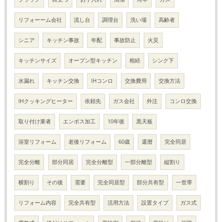
リフォーーム会社
流し台
調理台
洗い場
高齢者
シニア
キッチン事故
年配
事故防止
火災
キッチンサイズ
オープン型キッチン
相続
シンク下
水漏れ
キッチン交換
IHコンロ
交換費用
交換方法
IHクッキングヒーター
依頼先
ガス会社
外注
コンロ交換
取り付け業者
エンボス加工
10年後
黒天板
浴室リフォーム
老後リフォーム
60歳
還暦
完全同居
完全分離
部分同居
完全分離型
一部分離型
縦割り
横割り
その後
需要
完全同居型
部分共有型
一世帯
リフォーム内容
完全共有型
活用方法
設置タイプ
ガス式