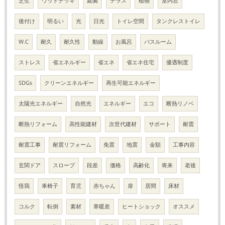
芝生
ウッドデッキ
庭園
テラス
植物
室内窓
後付け
明るい
光
日光
トイレ空間
タンクレストイレ
W.C
耐久
耐久性
動線
お風呂
バスルーム
ストレス
省エネルギー
省エネ
省エネ住宅
優遇制度
SDGs
クリーンエネルギー
再生可能エネルギー
太陽光エネルギー
自然光
エネルギー
エコ
断熱リノベ
断熱リフォーム
高性能建材
次世代建材
サポート
耐震
耐震工事
耐震リフォーム
免震
地震
金額
工事内容
玄関ドア
スロープ
段差
価格
高齢化
将来
老後
怪我
車椅子
育児
赤ちゃん
扉
居間
床材
コルク
転倒
素材
寒暖差
ヒートショック
オススメ