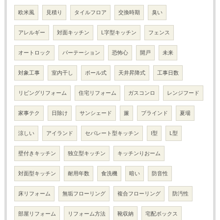
欧米風
見積り
タイルフロア
交換時期
臭い
アレルギー
対面キッチン
L字型キッチン
フェンス
オートロック
パーテーション
恐怖心
開戸
未来
対象工事
室内干し
ポール式
天井昇降式
工事日数
リビングリフォーム
住宅リフォーム
ガスコンロ
レンジフード
家事テク
日除け
サンシェード
簾
ブラインド
夏場
涼しい
アイランド
セパレート型キッチン
I型
L型
壁付きキッチン
独立型キッチン
キッチンりおーム
対面型キッチン
耐用年数
食洗機
暗い
防音性
床リフォーム
無垢フローリング
複合フローリング
防汚性
部屋リフォーム
リフォーム方法
靴収納
宅配ボックス