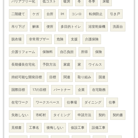
バリアフリー化
低コスト
暖房
冬
冬季
床暖
二階建て
ケガ
台所
IH
コンロ
転倒防止
引き戸
吊り下げ
解体
便所
多目的トイレ
浴室乾燥機
洗面台
脱衣場
非常用ブザー
危険
支援
介護保険
介護リフォーム
保険料
自己負担
所得
保険
長期優良住宅化
予防方法
家庭
家
ウイルス
持続可能な開発目標
目標
関連
取り組み
国連
国際目標
17の目標
パートナー
企業
在宅勤務
在宅ワーク
ワークスペース
仕事場
ダイニング
仕事
失敗しない
市町村
タイミング
申請方法
契約
契約書
見積書
工事名
後悔しない
仮設工事
設備工事