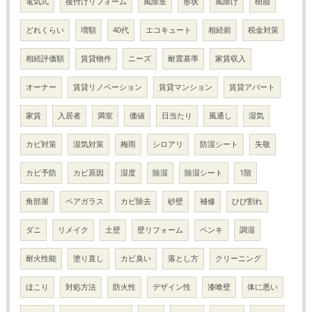
電気式
後付けリフォーム
風除室
形状
風除け
樹脂
どれくらい
増額
40代
エコキュート
相続前
税金対策
相続評価額
賃貸物件
ニーズ
耐震基準
家賃収入
オーナー
賃貸リノベーション
賃貸マンション
賃貸アパート
家賃
入居者
満室
価値
日当たり
風通し
湿気
カビ対策
湿気対策
梅雨
シロアリ
防湿シート
失敬
カビ予防
カビ原因
湿度
除湿
除湿シート
1階
角部屋
ペアガラス
カビ除去
砂壁
補修
ひび割れ
ダニ
リメイク
土壁
壁リフォーム
ペンキ
調湿
耐火性能
塗り直し
カビ臭い
落とし方
クリーニング
ほこり
対処方法
防火性
デザイン性
漆喰壁
体に悪い