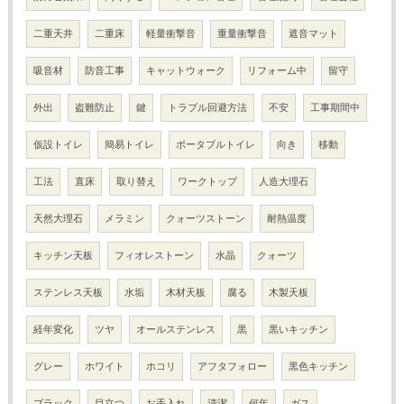
二重天井
二重床
軽量衝撃音
重量衝撃音
遮音マット
吸音材
防音工事
キャットウォーク
リフォーム中
留守
外出
盗難防止
鍵
トラブル回避方法
不安
工事期間中
仮設トイレ
簡易トイレ
ポータブルトイレ
向き
移動
工法
直床
取り替え
ワークトップ
人造大理石
天然大理石
メラミン
クォーツストーン
耐熱温度
キッチン天板
フィオレストーン
水晶
クォーツ
ステンレス天板
水垢
木材天板
腐る
木製天板
経年変化
ツヤ
オールステンレス
黒
黒いキッチン
グレー
ホワイト
ホコリ
アフタフォロー
黒色キッチン
ブラック
目立つ
お手入れ
清潔
何年
ガス