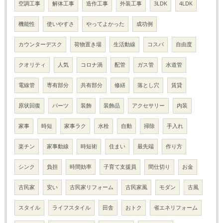
空調工事
解体工事
造作工事
外装工事
3LDK
4LDK
機能性
使いやすさ
やってよかった
成功例
カウンターデスク
荷物置き場
生活動線
コスパ
自由度
クオリティ
人気
コロナ渦
配管
ガス管
水道管
電線管
専有部分
共有部分
修繕
落とし穴
賃貸
原状回復
パーツ
装飾
装飾品
アクセサリー
内装
家事
時短
家事ラク
水栓
自動
掃除
手入れ
楽チン
家事動線
時短術
住まい
最先端
作り方
シンク
負担
時間効率
子育て支援員
間仕切り
お金
古民家
安い
古民家リフォーム
古民家風
モダン
古風
スタイル
ライフスタイル
田舎
おトク
省エネリフォーム