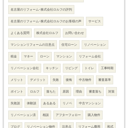
名古屋のリフォーム･株式会社ロルフの評判
名古屋のリフォーム･株式会社ロルフのお客様の声
サービス
よくある質問
株式会社ロルフ
お問い合わせ
マンションリフォームの注意点
住宅ローン
リノベーション
税金
マネー
ローン
マンション
リフォーム会社
リノベーション会社
キッチン
リビング
トイレ
工事時期
メリット
デメリット
失敗
後悔
中古物件
審査基準
ポイント
ロルフ
落ちた
原因
理由
審査落ち
対策
失敗談
体験談
あるある
リノベ
中古マンション
リノベーション済
相談
アフターフォロー
購入物件
ブログ
リノベーション物件
注意点
リフォーム費用
和式