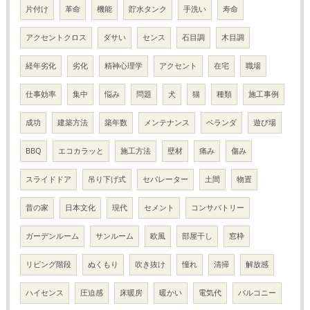
片付け
革命
機能
貯水タンク
手洗い
寿命
アクセントクロス
ダサい
センス
石目調
木目調
経年劣化
劣化
精神心理学
アクセント
在宅
職場
仕事効率
集中
悩み
問題
犬
猫
種類
施工事例
成功
建築方法
築年数
メンテナンス
ベランダ
遊び場
BBQ
エコカラッと
施工方法
壁材
痛み
傷み
スライドドア
吊り下げ式
セパレーター
土間
物置
昔の家
日本文化
現代
セメント
コンサバトリー
ガーデンルーム
サンルーム
欧風
部屋干し
窓枠
リビング階段
ぬくもり
吹き抜け
憧れ
清掃
解放感
ハイセンス
圧迫感
床暖房
暖かい
電気代
バルコニー