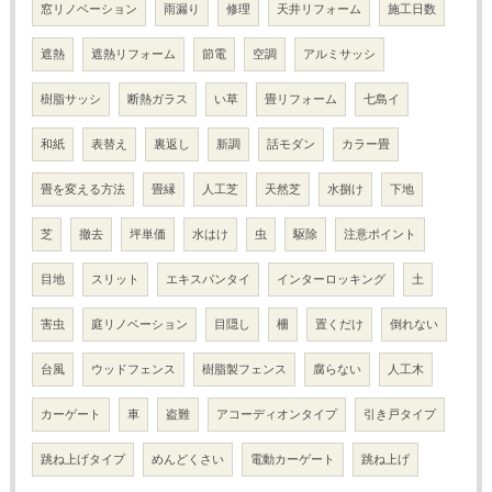
窓リノベーション
雨漏り
修理
天井リフォーム
施工日数
遮熱
遮熱リフォーム
節電
空調
アルミサッシ
樹脂サッシ
断熱ガラス
い草
畳リフォーム
七島イ
和紙
表替え
裏返し
新調
話モダン
カラー畳
畳を変える方法
畳縁
人工芝
天然芝
水捌け
下地
芝
撤去
坪単価
水はけ
虫
駆除
注意ポイント
目地
スリット
エキスパンタイ
インターロッキング
土
害虫
庭リノベーション
目隠し
柵
置くだけ
倒れない
台風
ウッドフェンス
樹脂製フェンス
腐らない
人工木
カーゲート
車
盗難
アコーディオンタイプ
引き戸タイプ
跳ね上げタイプ
めんどくさい
電動カーゲート
跳ね上げ