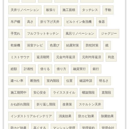
天井リノベーション
板張り
施工面積
タッチレス
手動
吊戸棚
高さ
折り下げ天井
ビルトイン食洗機
食器
手荒れ
フルフラットキッチン
風呂リノベーション
ジャグジー
乾燥機
浴室テレビ
色選び
結露対策
防犯対策
鏡
ミストサウナ
返済期間
元金均等返済
元利均等返済
利息
総額
計画性
借りる
借り方
融資実行
銀行
建ぺい率
断熱性
室内階段
位置
確認申請
明るさ
施工期間中
安心安全
ライススタイル
螺旋階段
直階段
かね折れ階段
折り返し階段
改善策
スケルトン天井
インダストリアルインテリア
消臭効果
防カビ効果
除菌効果
防カビ効果
高くする
マンション管理
管理規約
管理会社