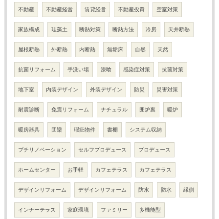
不動産
不動産経営
賃貸経営
不動産投資
空室対策
家族構成
珪藻土
断熱対策
断熱方法
冷房
天井断熱
屋根断熱
外断熱
内断熱
無垢床
自然
天然
抗菌リフォーム
手洗い場
漆喰
感染症対策
抗菌対策
地下室
内装デザイン
外装デザイン
防災
災害対策
耐震診断
免震リフォーム
ナチュラル
囲炉裏
暖炉
暖房器具
団欒
瑕疵物件
書棚
システム収納
プチリノベーション
セルフプロデュース
プロデュース
ホームセンター
お手軽
カフェテラス
カフェテラス
デザインリフォーム
デザインリフォーム
防水
防水
縁側
インナーテラス
家庭環境
ファミリー
多機能型