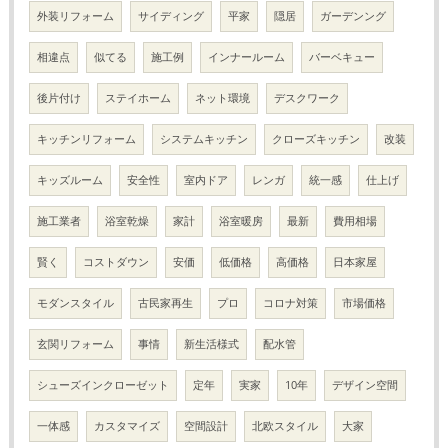
外装リフォーム
サイディング
平家
隠居
ガーデンング
相違点
似てる
施工例
インナールーム
バーベキュー
後片付け
ステイホーム
ネット環境
デスクワーク
キッチンリフォーム
システムキッチン
クローズキッチン
改装
キッズルーム
安全性
室内ドア
レンガ
統一感
仕上げ
施工業者
浴室乾燥
家計
浴室暖房
最新
費用相場
賢く
コストダウン
安価
低価格
高価格
日本家屋
モダンスタイル
古民家再生
プロ
コロナ対策
市場価格
玄関リフォーム
事情
新生活様式
配水管
シューズインクローゼット
定年
実家
10年
デザイン空間
一体感
カスタマイズ
空間設計
北欧スタイル
大家