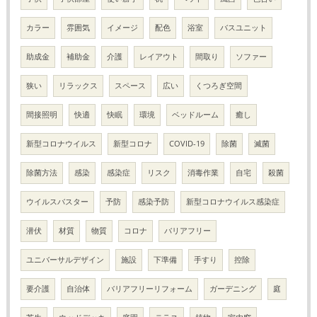
カラー
雰囲気
イメージ
配色
浴室
バスユニット
助成金
補助金
介護
レイアウト
間取り
ソファー
狭い
リラックス
スペース
広い
くつろぎ空間
間接照明
快適
快眠
環境
ベッドルーム
癒し
新型コロナウイルス
新型コロナ
COVID-19
除菌
滅菌
除菌方法
感染
感染症
リスク
消毒作業
自宅
殺菌
ウイルスバスター
予防
感染予防
新型コロナウイルス感染症
潜伏
材質
物質
コロナ
バリアフリー
ユニバーサルデザイン
施設
下準備
手すり
控除
要介護
自治体
バリアフリーリフォーム
ガーデニング
庭