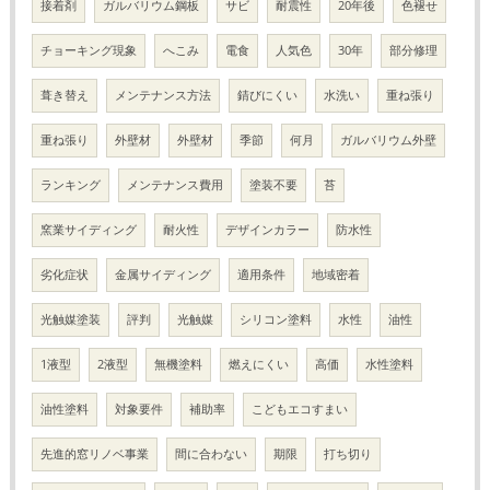
接着剤
ガルバリウム鋼板
サビ
耐震性
20年後
色褪せ
チョーキング現象
へこみ
電食
人気色
30年
部分修理
葺き替え
メンテナンス方法
錆びにくい
水洗い
重ね張り
重ね張り
外壁材
外壁材
季節
何月
ガルバリウム外壁
ランキング
メンテナンス費用
塗装不要
苔
窯業サイディング
耐火性
デザインカラー
防水性
劣化症状
金属サイディング
適用条件
地域密着
光触媒塗装
評判
光触媒
シリコン塗料
水性
油性
1液型
2液型
無機塗料
燃えにくい
高価
水性塗料
油性塗料
対象要件
補助率
こどもエコすまい
先進的窓リノベ事業
間に合わない
期限
打ち切り