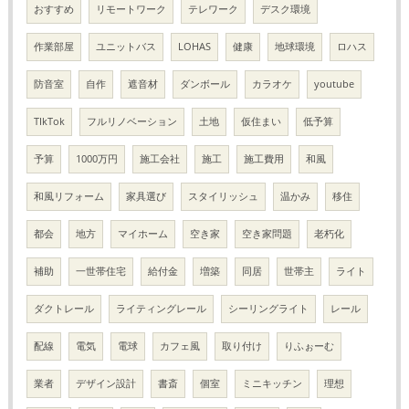
おすすめ
リモートワーク
テレワーク
デスク環境
作業部屋
ユニットバス
LOHAS
健康
地球環境
ロハス
防音室
自作
遮音材
ダンボール
カラオケ
youtube
TIkTok
フルリノベーション
土地
仮住まい
低予算
予算
1000万円
施工会社
施工
施工費用
和風
和風リフォーム
家具選び
スタイリッシュ
温かみ
移住
都会
地方
マイホーム
空き家
空き家問題
老朽化
補助
一世帯住宅
給付金
増築
同居
世帯主
ライト
ダクトレール
ライティングレール
シーリングライト
レール
配線
電気
電球
カフェ風
取り付け
りふぉーむ
業者
デザイン設計
書斎
個室
ミニキッチン
理想