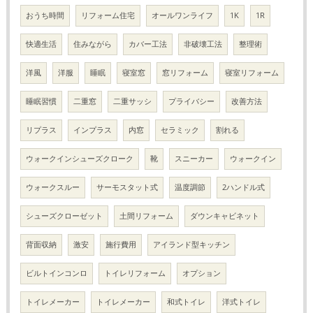
おうち時間
リフォーム住宅
オールワンライフ
1K
1R
快適生活
住みながら
カバー工法
非破壊工法
整理術
洋風
洋服
睡眠
寝室窓
窓リフォーム
寝室リフォーム
睡眠習慣
二重窓
二重サッシ
プライバシー
改善方法
リプラス
インプラス
内窓
セラミック
割れる
ウォークインシューズクローク
靴
スニーカー
ウォークイン
ウォークスルー
サーモスタット式
温度調節
2ハンドル式
シューズクローゼット
土間リフォーム
ダウンキャビネット
背面収納
激安
施行費用
アイランド型キッチン
ビルトインコンロ
トイレリフォーム
オプション
トイレメーカー
トイレメーカー
和式トイレ
洋式トイレ