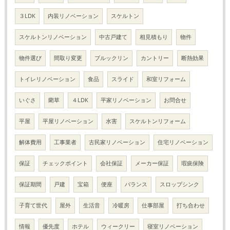
３LDK
内装リノベーション
スケルトン
スケルトンリノベーション
中古戸建て
相見積もり
物件
物件選び
間取り変更
ブルックリン
カントリー
断熱効果
トイレリノベーション
食品
スライド
和室リフォーム
いぐさ
藺草
４LDK
平家リノベーション
お問合せ
平屋
平屋リノベーション
水害
スケルトンリフォーム
解体費用
工事業者
古民家リノベーション
住宅リノベーション
保証
チェックポイント
会社保証
メーカー保証
瑕疵保険
保証期間
戸建
宝箱
便座
バランス
スロップシンク
子育て世代
屋外
生活音
冷暖房
仕事部屋
打ち合わせ
情報
優先度
ホテル
ウィークリー
寝室リノベーション