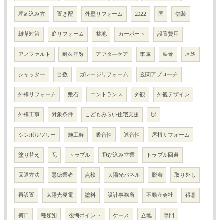
埋め込み方
置き配
外壁リフォーム
2022
国
舗装
雑草対策
庭リフォーム
整地
カーポート
設置費用
アスファルト
耐久年数
アフターケア
車庫
鉄骨
木造
シャッター
台数
ガレージリフォーム
玄関アプローチ
外構リフォーム
敷石
エントランス
外観
外観デザイン
外構工事
対象条件
こどもみらい住宅支援
塀
シンボルツリー
施工時
吸音性
遮音性
屋根リフォーム
塗り替え
瓦
トラブル
飛び込み営業
トラブル回避
回避方法
悪徳業者
点検
太陽光パネル
脱着
取り外し
再設置
太陽光発電
塗料
設計事務所
不動産会社
得意
何日
種類別
後悔ポイント
ケース
立地
専門