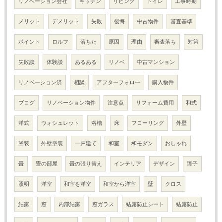
リノベーション会社
キッチン
リビング
トイレ
工事時期
メリット
デメリット
失敗
後悔
中古物件
審査基準
ポイント
ロルフ
落ちた
原因
理由
審査落ち
対策
失敗談
体験談
あるある
リノベ
中古マンション
リノベーション済
相談
アフターフォロー
購入物件
ブログ
リノベーション物件
注意点
リフォーム費用
和式
洋式
ウォシュレット
浴槽
床
フローリング
外壁
塗装
外壁塗装
一戸建て
和室
和モダン
おしゃれ
畳
畳の部屋
畳の張り替え
インテリア
デザイン
障子
照明
洋室
和室を洋室
和室から洋室
壁
クロス
結露
窓
内部結露
窓ガラス
結露防止シート
結露防止