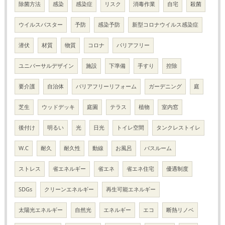
除菌方法
感染
感染症
リスク
消毒作業
自宅
殺菌
ウイルスバスター
予防
感染予防
新型コロナウイルス感染症
潜伏
材質
物質
コロナ
バリアフリー
ユニバーサルデザイン
施設
下準備
手すり
控除
要介護
自治体
バリアフリーリフォーム
ガーデニング
庭
芝生
ウッドデッキ
庭園
テラス
植物
室内窓
後付け
明るい
光
日光
トイレ空間
タンクレストイレ
W.C
耐久
耐久性
動線
お風呂
バスルーム
ストレス
省エネルギー
省エネ
省エネ住宅
優遇制度
SDGs
クリーンエネルギー
再生可能エネルギー
太陽光エネルギー
自然光
エネルギー
エコ
断熱リノベ