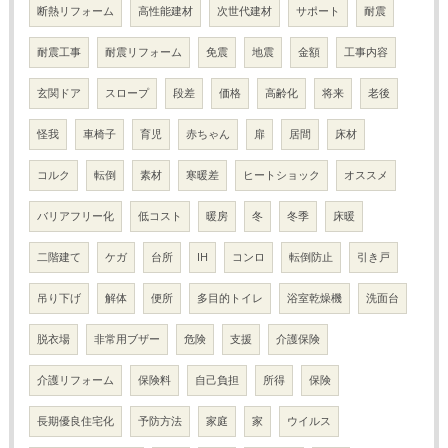
断熱リフォーム
高性能建材
次世代建材
サポート
耐震
耐震工事
耐震リフォーム
免震
地震
金額
工事内容
玄関ドア
スロープ
段差
価格
高齢化
将来
老後
怪我
車椅子
育児
赤ちゃん
扉
居間
床材
コルク
転倒
素材
寒暖差
ヒートショック
オススメ
バリアフリー化
低コスト
暖房
冬
冬季
床暖
二階建て
ケガ
台所
IH
コンロ
転倒防止
引き戸
吊り下げ
解体
便所
多目的トイレ
浴室乾燥機
洗面台
脱衣場
非常用ブザー
危険
支援
介護保険
介護リフォーム
保険料
自己負担
所得
保険
長期優良住宅化
予防方法
家庭
家
ウイルス