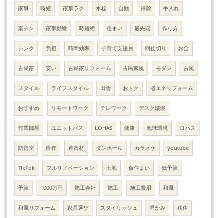
家事
時短
家事ラク
水栓
自動
掃除
手入れ
楽チン
家事動線
時短術
住まい
最先端
作り方
シンク
負担
時間効率
子育て支援員
間仕切り
お金
古民家
安い
古民家リフォーム
古民家風
モダン
古風
スタイル
ライフスタイル
田舎
おトク
省エネリフォーム
おすすめ
リモートワーク
テレワーク
デスク環境
作業部屋
ユニットバス
LOHAS
健康
地球環境
ロハス
防音室
自作
遮音材
ダンボール
カラオケ
youtube
TIkTok
フルリノベーション
土地
仮住まい
低予算
予算
1000万円
施工会社
施工
施工費用
和風
和風リフォーム
家具選び
スタイリッシュ
温かみ
移住