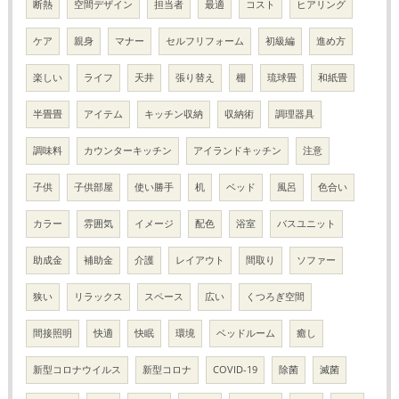
断熱
空間デザイン
担当者
最適
コスト
ヒアリング
ケア
親身
マナー
セルフリフォーム
初級編
進め方
楽しい
ライフ
天井
張り替え
棚
琉球畳
和紙畳
半畳畳
アイテム
キッチン収納
収納術
調理器具
調味料
カウンターキッチン
アイランドキッチン
注意
子供
子供部屋
使い勝手
机
ベッド
風呂
色合い
カラー
雰囲気
イメージ
配色
浴室
バスユニット
助成金
補助金
介護
レイアウト
間取り
ソファー
狭い
リラックス
スペース
広い
くつろぎ空間
間接照明
快適
快眠
環境
ベッドルーム
癒し
新型コロナウイルス
新型コロナ
COVID-19
除菌
滅菌