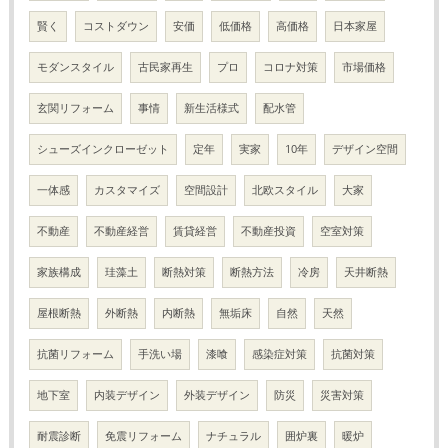
賢く
コストダウン
安価
低価格
高価格
日本家屋
モダンスタイル
古民家再生
プロ
コロナ対策
市場価格
玄関リフォーム
事情
新生活様式
配水管
シューズインクローゼット
定年
実家
10年
デザイン空間
一体感
カスタマイズ
空間設計
北欧スタイル
大家
不動産
不動産経営
賃貸経営
不動産投資
空室対策
家族構成
珪藻土
断熱対策
断熱方法
冷房
天井断熱
屋根断熱
外断熱
内断熱
無垢床
自然
天然
抗菌リフォーム
手洗い場
漆喰
感染症対策
抗菌対策
地下室
内装デザイン
外装デザイン
防災
災害対策
耐震診断
免震リフォーム
ナチュラル
囲炉裏
暖炉