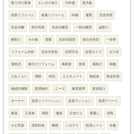
取り付け業者
エンボス加工
10年後
黒天板
浴室リフォーム
老後リフォーム
60歳
還暦
完全同居
完全分離
部分同居
完全分離型
一部分離型
縦割り
横割り
その後
需要
完全同居型
部分共有型
一世帯
リフォーム内容
完全共有型
活用方法
設置タイプ
ガス式
電気式
後付けリフォーム
風除室
形状
風除け
樹脂
どれくらい
増額
40代
エコキュート
相続前
税金対策
相続評価額
賃貸物件
ニーズ
耐震基準
家賃収入
オーナー
賃貸リノベーション
賃貸マンション
賃貸アパート
家賃
入居者
満室
価値
日当たり
風通し
湿気
カビ対策
湿気対策
梅雨
シロアリ
防湿シート
失敬