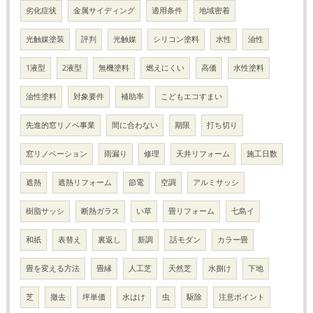
劣化症状
金属サイディング
適用条件
地域密着
光触媒塗装
評判
光触媒
シリコン塗料
水性
油性
1液型
2液型
無機塗料
燃えにくい
高価
水性塗料
油性塗料
対象要件
補助率
こどもエコすまい
先進的窓リノベ事業
間に合わない
期限
打ち切り
窓リノベーション
雨漏り
修理
天井リフォーム
施工日数
遮熱
遮熱リフォーム
節電
空調
アルミサッシ
樹脂サッシ
断熱ガラス
い草
畳リフォーム
七島イ
和紙
表替え
裏返し
新調
話モダン
カラー畳
畳を変える方法
畳縁
人工芝
天然芝
水捌け
下地
芝
撤去
坪単価
水はけ
虫
駆除
注意ポイント