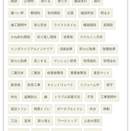
総額
計画性
借りる
借り方
融資実行
銀行
建ぺい率
断熱性
室内階段
位置
確認申請
明るさ
施工期間中
安心安全
ライススタイル
螺旋階段
直階段
かね折れ階段
折り返し階段
改善策
スケルトン天井
インダストリアルインテリア
消臭効果
防カビ効果
除菌効果
防カビ効果
高くする
マンション管理
管理規約
管理会社
二重天井
二重床
軽量衝撃音
重量衝撃音
遮音マット
吸音材
防音工事
キャットウォーク
リフォーム中
留守
外出
盗難防止
鍵
トラブル回避方法
不安
工事期間中
仮設トイレ
簡易トイレ
ポータブルトイレ
向き
移動
工法
直床
取り替え
ワークトップ
人造大理石