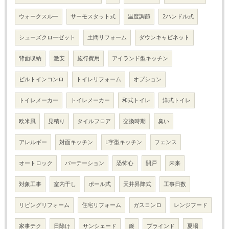
ウォークスルー
サーモスタット式
温度調節
2ハンドル式
シューズクローゼット
土間リフォーム
ダウンキャビネット
背面収納
激安
施行費用
アイランド型キッチン
ビルトインコンロ
トイレリフォーム
オプション
トイレメーカー
トイレメーカー
和式トイレ
洋式トイレ
欧米風
見積り
タイルフロア
交換時期
臭い
アレルギー
対面キッチン
L字型キッチン
フェンス
オートロック
パーテーション
恐怖心
開戸
未来
対象工事
室内干し
ポール式
天井昇降式
工事日数
リビングリフォーム
住宅リフォーム
ガスコンロ
レンジフード
家事テク
日除け
サンシェード
簾
ブラインド
夏場