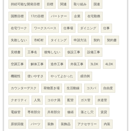
持続可能な開発目標
目標
関連
取り組み
国連
国際目標
17の目標
パートナー
企業
在宅勤務
在宅ワーク
ワークスペース
仕事場
ダイニング
仕事
失敗しない
市町村
タイミング
申請方法
契約
契約書
見積書
工事名
後悔しない
仮設工事
設備工事
空調工事
解体工事
造作工事
外装工事
3LDK
4LDK
機能性
使いやすさ
やってよかった
成功例
カウンターデスク
荷物置き場
生活動線
コスパ
自由度
クオリティ
人気
コロナ渦
配管
ガス管
水道管
電線管
専有部分
共有部分
修繕
落とし穴
賃貸
原状回復
パーツ
装飾
装飾品
アクセサリー
内装