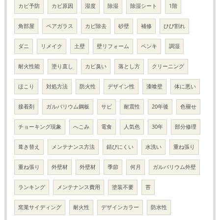
カビ予防
カビ原因
湿度
除湿
除湿シート
1階
角部屋
ペアガラス
カビ除去
砂壁
補修
ひび割れ
ダニ
リメイク
土壁
壁リフォーム
ペンキ
調湿
耐火性能
塗り直し
カビ臭い
落とし方
クリーニング
ほこり
対処方法
防火性
デザイン性
漆喰壁
体に悪い
接着剤
ガルバリウム鋼板
サビ
耐震性
20年後
色褪せ
チョーキング現象
へこみ
電食
人気色
30年
部分修理
葺き替え
メンテナンス方法
錆びにくい
水洗い
重ね張り
重ね張り
外壁材
外壁材
季節
何月
ガルバリウム外壁
ランキング
メンテナンス費用
塗装不要
苔
窯業サイディング
耐火性
デザインカラー
防水性