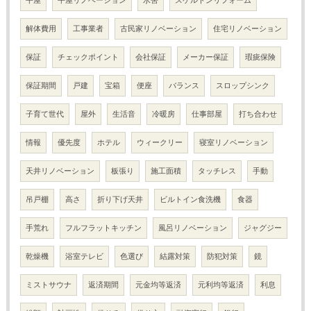
解体費用
工事業者
古民家リノベーション
住宅リノベーション
保証
チェックポイント
会社保証
メーカー保証
瑕疵保険
保証期間
戸建
宝箱
便座
バランス
スロップシンク
子育て世代
屋外
生活音
冷暖房
仕事部屋
打ち合わせ
情報
優先度
ホテル
ウィークリー
寝室リノベーション
天井リノベーション
板張り
施工面積
タッチレス
手動
吊戸棚
高さ
折り下げ天井
ビルトイン食洗機
食器
手荒れ
フルフラットキッチン
風呂リノベーション
ジャグジー
乾燥機
浴室テレビ
色選び
結露対策
防犯対策
鏡
ミストサウナ
返済期間
元金均等返済
元利均等返済
利息