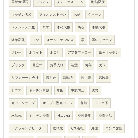
天然大理石
メラミン
クォーツストーン
耐熱温度
キッチン天板
フィオレストーン
水晶
クォーツ
ステンレス天板
水垢
木材天板
腐る
木製天板
経年変化
ツヤ
オールステンレス
黒
黒いキッチン
グレー
ホワイト
ホコリ
アフタフォロー
黒色キッチン
ブラック
目立つ
お手入れ
清潔
何年
ガス
リフォーーム会社
流し台
調理台
洗い場
高齢者
シニア
キッチン事故
年配
事故防止
火災
キッチンサイズ
オープン型キッチン
相続
シンク下
水漏れ
キッチン交換
IHコンロ
交換費用
交換方法
IHクッキングヒーター
依頼先
ガス会社
外注
コンロ交換