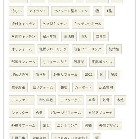
涼しい
アイランド
セパレート型キッチン
I型
L型
壁付きキッチン
独立型キッチン
キッチンりおーム
対面型キッチン
耐用年数
食洗機
暗い
防音性
床リフォーム
無垢フローリング
複合フローリング
防汚性
部屋リフォーム
リフォーム方法
靴収納
宅配ボックス
埋め込み方
置き配
外壁リフォーム
2022
国
舗装
雑草対策
庭リフォーム
整地
カーポート
設置費用
アスファルト
耐久年数
アフターケア
車庫
鉄骨
木造
シャッター
台数
ガレージリフォーム
玄関アプローチ
外構リフォーム
敷石
エントランス
外観
外観デザイン
外構工事
対象条件
こどもみらい住宅支援
塀