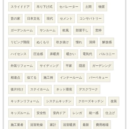
スライドドア
吊り下げ式
セパレーター
土間
物置
昔の家
日本文化
現代
セメント
コンサバトリー
ガーデンルーム
サンルーム
欧風
部屋干し
窓枠
リビング階段
ぬくもり
吹き抜け
憧れ
清掃
解放感
ハイセンス
圧迫感
床暖房
暖かい
電気代
バルコニー
外装リフォーム
サイディング
平家
隠居
ガーデンング
相違点
似てる
施工例
インナールーム
バーベキュー
後片付け
ステイホーム
ネット環境
デスクワーク
キッチンリフォーム
システムキッチン
クローズキッチン
改装
キッズルーム
安全性
室内ドア
レンガ
統一感
仕上げ
施工業者
浴室乾燥
家計
浴室暖房
最新
費用相場