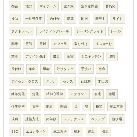
都会
地方
マイホーム
空き家
空き家問題
老朽化
補助
一世帯住宅
給付金
増築
同居
世帯主
ライト
ダクトレール
ライティングレール
シーリングライト
レール
配線
電気
電球
カフェ風
取り付け
りふぉーむ
業者
デザイン設計
書斎
個室
ミニキッチン
理想
片付け
革命
機能
貯水タンク
手洗い
寿命
アクセントクロス
ダサい
センス
石目調
木目調
経年劣化
劣化
精神心理学
アクセント
在宅
職場
仕事効率
集中
悩み
問題
犬
猫
種類
施工事例
成功
建築方法
築年数
メンテナンス
ベランダ
遊び場
BBQ
エコカラッと
施工方法
壁材
痛み
傷み