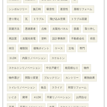
シンボルツリー
施工時
吸音性
遮音性
屋根リフォーム
塗り替え
瓦
トラブル
飛び込み営業
トラブル回避
回避方法
悪徳業者
点検
太陽光パネル
脱着
取り外し
再設置
太陽光発電
塗料
設計事務所
不動産会社
得意
何日
種類別
後悔ポイント
ケース
立地
専門
３LDK
内装リノベーション
スケルトン
スケルトンリノベーション
中古戸建て
相見積もり
物件
物件選び
間取り変更
ブルックリン
カントリー
断熱効果
トイレリノベーション
食品
スライド
和室リフォーム
いぐさ
藺草
４LDK
平家リノベーション
お問合せ
平屋
平屋リノベーション
水害
スケルトンリフォーム