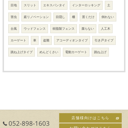
目地
スリット
エキスパンタイ
インターロッキング
土
害虫
庭リノベーション
目隠し
柵
置くだけ
倒れない
台風
ウッドフェンス
樹脂製フェンス
腐らない
人工木
カーゲート
車
盗難
アコーディオンタイプ
引き戸タイプ
跳ね上げタイプ
めんどくさい
電動カーゲート
跳ね上げ
店舗様向けはこちら
052-898-1603