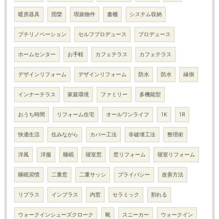
暖房器具
団欒
瑕疵物件
書棚
システム収納
プチリノベーション
セルフプロデュース
プロデュース
ホームセンター
お手軽
カフェテラス
カフェテラス
デザインリフォーム
デザインリフォーム
防水
防水
縁側
インナーテラス
家庭環境
ファミリー
多機能型
おうち時間
リフォーム住宅
オールワンライフ
1K
1R
快適生活
住みながら
カバー工法
非破壊工法
整理術
洋風
洋服
睡眠
寝室窓
窓リフォーム
寝室リフォーム
睡眠習慣
二重窓
二重サッシ
プライバシー
改善方法
リプラス
インプラス
内窓
セラミック
割れる
ウォークインシューズクローク
靴
スニーカー
ウォークイン