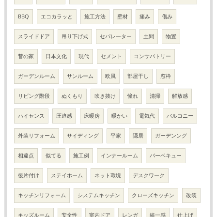
BBQ
エコカラッと
施工方法
壁材
痛み
傷み
スライドドア
吊り下げ式
セパレーター
土間
物置
昔の家
日本文化
現代
セメント
コンサバトリー
ガーデンルーム
サンルーム
欧風
部屋干し
窓枠
リビング階段
ぬくもり
吹き抜け
憧れ
清掃
解放感
ハイセンス
圧迫感
床暖房
暖かい
電気代
バルコニー
外装リフォーム
サイディング
平家
隠居
ガーデンング
相違点
似てる
施工例
インナールーム
バーベキュー
後片付け
ステイホーム
ネット環境
デスクワーク
キッチンリフォーム
システムキッチン
クローズキッチン
改装
キッズルーム
安全性
室内ドア
レンガ
統一感
仕上げ