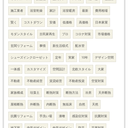
施工業者
浴室乾燥
家計
浴室暖房
最新
費用相場
賢く
コストダウン
安価
低価格
高価格
日本家屋
モダンスタイル
古民家再生
プロ
コロナ対策
市場価格
玄関リフォーム
事情
新生活様式
配水管
シューズインクローゼット
定年
実家
10年
デザイン空間
一体感
カスタマイズ
空間設計
北欧スタイル
大家
不動産
不動産経営
賃貸経営
不動産投資
空室対策
家族構成
珪藻土
断熱対策
断熱方法
冷房
天井断熱
屋根断熱
外断熱
内断熱
無垢床
自然
天然
抗菌リフォーム
手洗い場
漆喰
感染症対策
抗菌対策
地下室
内装デザイン
外装デザイン
防災
災害対策