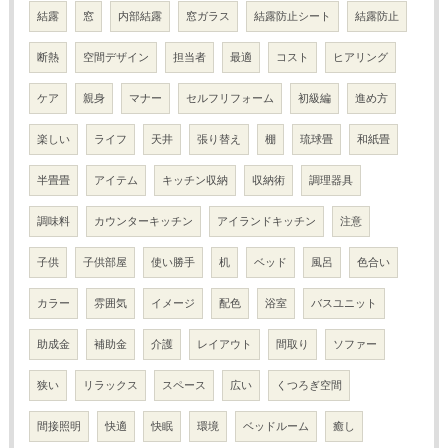
結露
窓
内部結露
窓ガラス
結露防止シート
結露防止
断熱
空間デザイン
担当者
最適
コスト
ヒアリング
ケア
親身
マナー
セルフリフォーム
初級編
進め方
楽しい
ライフ
天井
張り替え
棚
琉球畳
和紙畳
半畳畳
アイテム
キッチン収納
収納術
調理器具
調味料
カウンターキッチン
アイランドキッチン
注意
子供
子供部屋
使い勝手
机
ベッド
風呂
色合い
カラー
雰囲気
イメージ
配色
浴室
バスユニット
助成金
補助金
介護
レイアウト
間取り
ソファー
狭い
リラックス
スペース
広い
くつろぎ空間
間接照明
快適
快眠
環境
ベッドルーム
癒し