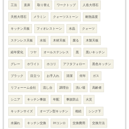
工法
直床
取り替え
ワークトップ
人造大理石
天然大理石
メラミン
クォーツストーン
耐熱温度
キッチン天板
フィオレストーン
水晶
クォーツ
ステンレス天板
水垢
木材天板
腐る
木製天板
経年変化
ツヤ
オールステンレス
黒
黒いキッチン
グレー
ホワイト
ホコリ
アフタフォロー
黒色キッチン
ブラック
目立つ
お手入れ
清潔
何年
ガス
リフォーーム会社
流し台
調理台
洗い場
高齢者
シニア
キッチン事故
年配
事故防止
火災
キッチンサイズ
オープン型キッチン
相続
シンク下
水漏れ
キッチン交換
IHコンロ
交換費用
交換方法