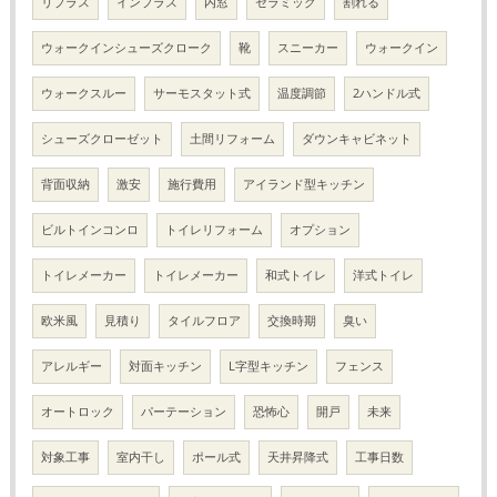
リプラス
インプラス
内窓
セラミック
割れる
ウォークインシューズクローク
靴
スニーカー
ウォークイン
ウォークスルー
サーモスタット式
温度調節
2ハンドル式
シューズクローゼット
土間リフォーム
ダウンキャビネット
背面収納
激安
施行費用
アイランド型キッチン
ビルトインコンロ
トイレリフォーム
オプション
トイレメーカー
トイレメーカー
和式トイレ
洋式トイレ
欧米風
見積り
タイルフロア
交換時期
臭い
アレルギー
対面キッチン
L字型キッチン
フェンス
オートロック
パーテーション
恐怖心
開戸
未来
対象工事
室内干し
ポール式
天井昇降式
工事日数