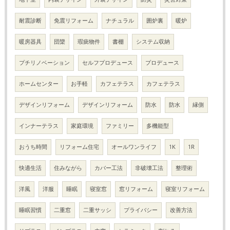
耐震診断
免震リフォーム
ナチュラル
囲炉裏
暖炉
暖房器具
団欒
瑕疵物件
書棚
システム収納
プチリノベーション
セルフプロデュース
プロデュース
ホームセンター
お手軽
カフェテラス
カフェテラス
デザインリフォーム
デザインリフォーム
防水
防水
縁側
インナーテラス
家庭環境
ファミリー
多機能型
おうち時間
リフォーム住宅
オールワンライフ
1K
1R
快適生活
住みながら
カバー工法
非破壊工法
整理術
洋風
洋服
睡眠
寝室窓
窓リフォーム
寝室リフォーム
睡眠習慣
二重窓
二重サッシ
プライバシー
改善方法