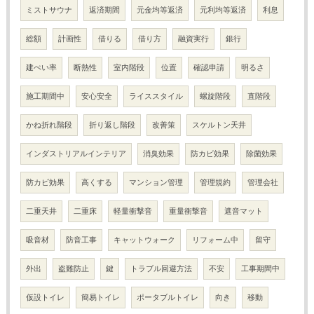
ミストサウナ
返済期間
元金均等返済
元利均等返済
利息
総額
計画性
借りる
借り方
融資実行
銀行
建ぺい率
断熱性
室内階段
位置
確認申請
明るさ
施工期間中
安心安全
ライススタイル
螺旋階段
直階段
かね折れ階段
折り返し階段
改善策
スケルトン天井
インダストリアルインテリア
消臭効果
防カビ効果
除菌効果
防カビ効果
高くする
マンション管理
管理規約
管理会社
二重天井
二重床
軽量衝撃音
重量衝撃音
遮音マット
吸音材
防音工事
キャットウォーク
リフォーム中
留守
外出
盗難防止
鍵
トラブル回避方法
不安
工事期間中
仮設トイレ
簡易トイレ
ポータブルトイレ
向き
移動