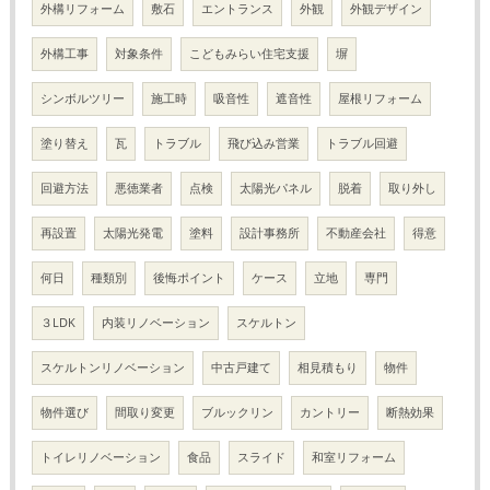
外構リフォーム
敷石
エントランス
外観
外観デザイン
外構工事
対象条件
こどもみらい住宅支援
塀
シンボルツリー
施工時
吸音性
遮音性
屋根リフォーム
塗り替え
瓦
トラブル
飛び込み営業
トラブル回避
回避方法
悪徳業者
点検
太陽光パネル
脱着
取り外し
再設置
太陽光発電
塗料
設計事務所
不動産会社
得意
何日
種類別
後悔ポイント
ケース
立地
専門
３LDK
内装リノベーション
スケルトン
スケルトンリノベーション
中古戸建て
相見積もり
物件
物件選び
間取り変更
ブルックリン
カントリー
断熱効果
トイレリノベーション
食品
スライド
和室リフォーム