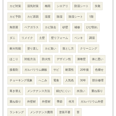
カビ対策
湿気対策
梅雨
シロアリ
防湿シート
失敬
カビ予防
カビ原因
湿度
除湿
除湿シート
1階
角部屋
ペアガラス
カビ除去
砂壁
補修
ひび割れ
ダニ
リメイク
土壁
壁リフォーム
ペンキ
調湿
耐火性能
塗り直し
カビ臭い
落とし方
クリーニング
ほこり
対処方法
防火性
デザイン性
漆喰壁
体に悪い
接着剤
ガルバリウム鋼板
サビ
耐震性
20年後
色褪せ
チョーキング現象
へこみ
電食
人気色
30年
部分修理
葺き替え
メンテナンス方法
錆びにくい
水洗い
重ね張り
重ね張り
外壁材
外壁材
季節
何月
ガルバリウム外壁
ランキング
メンテナンス費用
塗装不要
苔