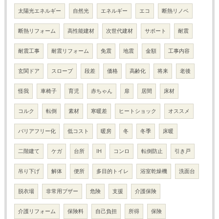
太陽光エネルギー
自然光
エネルギー
エコ
断熱リノベ
断熱リフォーム
高性能建材
次世代建材
サポート
耐震
耐震工事
耐震リフォーム
免震
地震
金額
工事内容
玄関ドア
スロープ
段差
価格
高齢化
将来
老後
怪我
車椅子
育児
赤ちゃん
扉
居間
床材
コルク
転倒
素材
寒暖差
ヒートショック
オススメ
バリアフリー化
低コスト
暖房
冬
冬季
床暖
二階建て
ケガ
台所
IH
コンロ
転倒防止
引き戸
吊り下げ
解体
便所
多目的トイレ
浴室乾燥機
洗面台
脱衣場
非常用ブザー
危険
支援
介護保険
介護リフォーム
保険料
自己負担
所得
保険