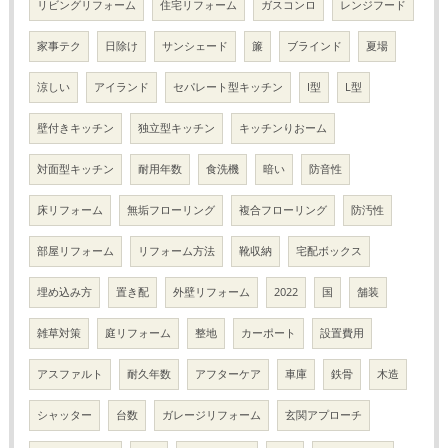
リビングリフォーム
住宅リフォーム
ガスコンロ
レンジフード
家事テク
日除け
サンシェード
簾
ブラインド
夏場
涼しい
アイランド
セパレート型キッチン
I型
L型
壁付きキッチン
独立型キッチン
キッチンりおーム
対面型キッチン
耐用年数
食洗機
暗い
防音性
床リフォーム
無垢フローリング
複合フローリング
防汚性
部屋リフォーム
リフォーム方法
靴収納
宅配ボックス
埋め込み方
置き配
外壁リフォーム
2022
国
舗装
雑草対策
庭リフォーム
整地
カーポート
設置費用
アスファルト
耐久年数
アフターケア
車庫
鉄骨
木造
シャッター
台数
ガレージリフォーム
玄関アプローチ