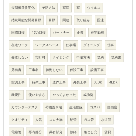
長期優良住宅化
予防方法
家庭
家
ウイルス
持続可能な開発目標
目標
関連
取り組み
国連
国際目標
17の目標
パートナー
企業
在宅勤務
在宅ワーク
ワークスペース
仕事場
ダイニング
仕事
失敗しない
市町村
タイミング
申請方法
契約
契約書
見積書
工事名
後悔しない
仮設工事
設備工事
空調工事
解体工事
造作工事
外装工事
3LDK
4LDK
機能性
使いやすさ
やってよかった
成功例
カウンターデスク
荷物置き場
生活動線
コスパ
自由度
クオリティ
人気
コロナ渦
配管
ガス管
水道管
電線管
専有部分
共有部分
修繕
落とし穴
賃貸