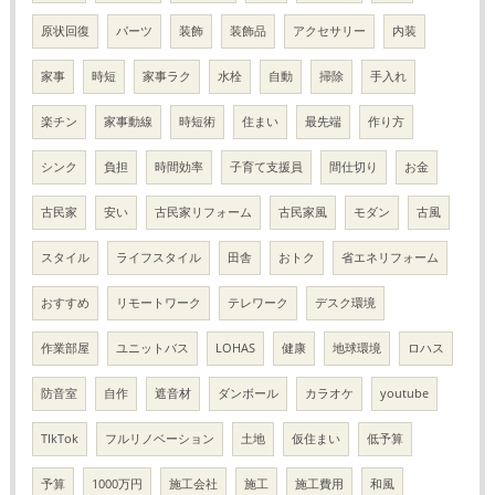
原状回復
パーツ
装飾
装飾品
アクセサリー
内装
家事
時短
家事ラク
水栓
自動
掃除
手入れ
楽チン
家事動線
時短術
住まい
最先端
作り方
シンク
負担
時間効率
子育て支援員
間仕切り
お金
古民家
安い
古民家リフォーム
古民家風
モダン
古風
スタイル
ライフスタイル
田舎
おトク
省エネリフォーム
おすすめ
リモートワーク
テレワーク
デスク環境
作業部屋
ユニットバス
LOHAS
健康
地球環境
ロハス
防音室
自作
遮音材
ダンボール
カラオケ
youtube
TIkTok
フルリノベーション
土地
仮住まい
低予算
予算
1000万円
施工会社
施工
施工費用
和風