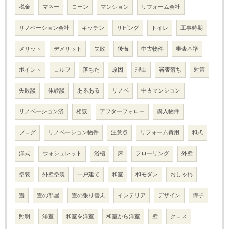
税金
マネー
ローン
マンション
リフォーム会社
リノベーション会社
キッチン
リビング
トイレ
工事時期
メリット
デメリット
失敗
後悔
中古物件
審査基準
ポイント
ロルフ
落ちた
原因
理由
審査落ち
対策
失敗談
体験談
あるある
リノベ
中古マンション
リノベーション済
相談
アフターフォロー
購入物件
ブログ
リノベーション物件
注意点
リフォーム費用
和式
洋式
ウォシュレット
浴槽
床
フローリング
外壁
塗装
外壁塗装
一戸建て
和室
和モダン
おしゃれ
畳
畳の部屋
畳の張り替え
インテリア
デザイン
障子
照明
洋室
和室を洋室
和室から洋室
壁
クロス