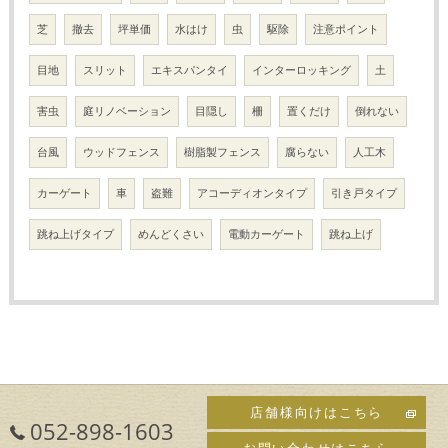
芝
撤去
坪単価
水はけ
虫
駆除
注意ポイント
目地
スリット
エキスパンタイ
インターロッキング
土
害虫
庭リノベーション
目隠し
柵
置くだけ
倒れない
台風
ウッドフェンス
樹脂製フェンス
腐らない
人工木
カーゲート
車
盗難
アコーディオンタイプ
引き戸タイプ
跳ね上げタイプ
めんどくさい
電動カーゲート
跳ね上げ
店舗様向けはこちら
052-898-1603