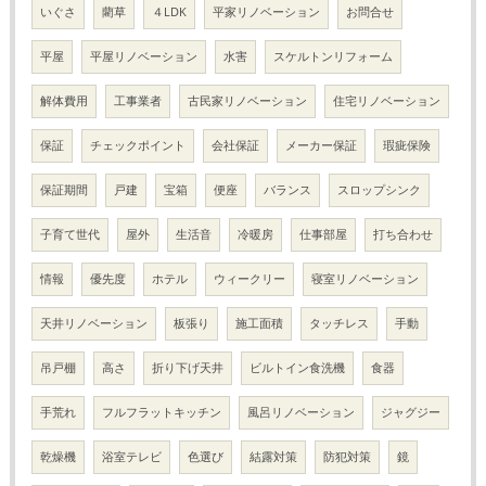
いぐさ
藺草
４LDK
平家リノベーション
お問合せ
平屋
平屋リノベーション
水害
スケルトンリフォーム
解体費用
工事業者
古民家リノベーション
住宅リノベーション
保証
チェックポイント
会社保証
メーカー保証
瑕疵保険
保証期間
戸建
宝箱
便座
バランス
スロップシンク
子育て世代
屋外
生活音
冷暖房
仕事部屋
打ち合わせ
情報
優先度
ホテル
ウィークリー
寝室リノベーション
天井リノベーション
板張り
施工面積
タッチレス
手動
吊戸棚
高さ
折り下げ天井
ビルトイン食洗機
食器
手荒れ
フルフラットキッチン
風呂リノベーション
ジャグジー
乾燥機
浴室テレビ
色選び
結露対策
防犯対策
鏡