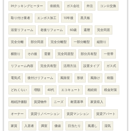
IHクッキングヒーター
依頼先
ガス会社
外注
コンロ交換
取り付け業者
エンボス加工
10年後
黒天板
浴室リフォーム
老後リフォーム
60歳
還暦
完全同居
完全分離
部分同居
完全分離型
一部分離型
縦割り
横割り
その後
需要
完全同居型
部分共有型
一世帯
リフォーム内容
完全共有型
活用方法
設置タイプ
ガス式
電気式
後付けリフォーム
風除室
形状
風除け
樹脂
どれくらい
増額
40代
エコキュート
相続前
税金対策
相続評価額
賃貸物件
ニーズ
耐震基準
家賃収入
オーナー
賃貸リノベーション
賃貸マンション
賃貸アパート
家賃
入居者
満室
価値
日当たり
風通し
湿気