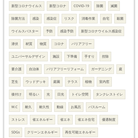
新型コロナウイルス
新型コロナ
COVID-19
除菌
滅菌
除菌方法
感染
感染症
リスク
消毒作業
自宅
殺菌
ウイルスバスター
予防
感染予防
新型コロナウイルス感染症
潜伏
材質
物質
コロナ
バリアフリー
ユニバーサルデザイン
施設
下準備
手すり
控除
要介護
自治体
バリアフリーリフォーム
ガーデニング
庭
芝生
ウッドデッキ
庭園
テラス
植物
室内窓
後付け
明るい
光
日光
トイレ空間
タンクレストイレ
W.C
耐久
耐久性
動線
お風呂
バスルーム
ストレス
省エネルギー
省エネ
省エネ住宅
優遇制度
SDGs
クリーンエネルギー
再生可能エネルギー