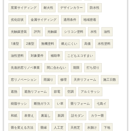
窯業サイディング
耐火性
デザインカラー
防水性
劣化症状
金属サイディング
適用条件
地域密着
光触媒塗装
評判
光触媒
シリコン塗料
水性
油性
1液型
2液型
無機塗料
燃えにくい
高価
水性塗料
油性塗料
対象要件
補助率
こどもエコすまい
先進的窓リノベ事業
間に合わない
期限
打ち切り
窓リノベーション
雨漏り
修理
天井リフォーム
施工日数
遮熱
遮熱リフォーム
節電
空調
アルミサッシ
樹脂サッシ
断熱ガラス
い草
畳リフォーム
七島イ
和紙
表替え
裏返し
新調
話モダン
カラー畳
畳を変える方法
畳縁
人工芝
天然芝
水捌け
下地