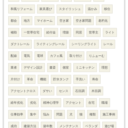
和風リフォーム
家具選び
スタイリッシュ
温かみ
移住
都会
地方
マイホーム
空き家
空き家問題
老朽化
補助
一世帯住宅
給付金
増築
同居
世帯主
ライト
ダクトレール
ライティングレール
シーリングライト
レール
配線
電気
電球
カフェ風
取り付け
りふぉーむ
業者
デザイン設計
書斎
個室
ミニキッチン
理想
片付け
革命
機能
貯水タンク
手洗い
寿命
アクセントクロス
ダサい
センス
石目調
木目調
経年劣化
劣化
精神心理学
アクセント
在宅
職場
仕事効率
集中
悩み
問題
犬
猫
種類
施工事例
成功
建築方法
築年数
メンテナンス
ベランダ
遊び場