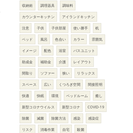
収納術
調理器具
調味料
な
カウンターキッチン
アイランドキッチン
注意
子供
子供部屋
使い勝手
机
ベッド
風呂
色合い
カラー
雰囲気
イメージ
配色
浴室
バスユニット
助成金
補助金
介護
レイアウト
間取り
ソファー
狭い
リラックス
し
スペース
広い
くつろぎ空間
間接照明
し
快適
快眠
環境
ベッドルーム
癒し
新型コロナウイルス
新型コロナ
COVID-19
除菌
滅菌
除菌方法
感染
感染症
リスク
消毒作業
自宅
殺菌