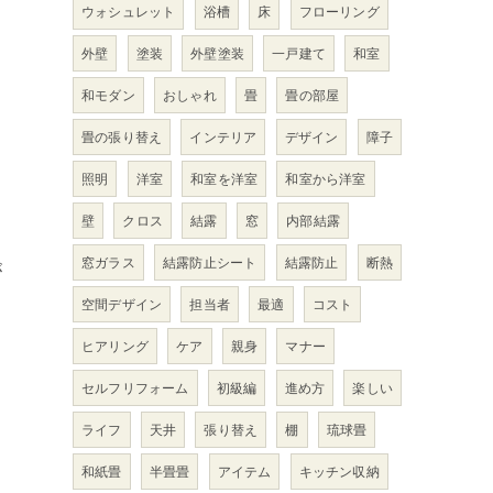
ウォシュレット
浴槽
床
フローリング
外壁
塗装
外壁塗装
一戸建て
和室
和モダン
おしゃれ
畳
畳の部屋
畳の張り替え
インテリア
デザイン
障子
照明
洋室
和室を洋室
和室から洋室
壁
クロス
結露
窓
内部結露
窓ガラス
結露防止シート
結露防止
断熱
が
空間デザイン
担当者
最適
コスト
ヒアリング
ケア
親身
マナー
セルフリフォーム
初級編
進め方
楽しい
ライフ
天井
張り替え
棚
琉球畳
し
和紙畳
半畳畳
アイテム
キッチン収納