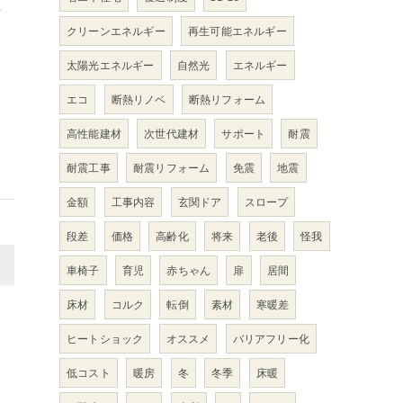
た
クリーンエネルギー
再生可能エネルギー
太陽光エネルギー
自然光
エネルギー
エコ
断熱リノベ
断熱リフォーム
高性能建材
次世代建材
サポート
耐震
耐震工事
耐震リフォーム
免震
地震
金額
工事内容
玄関ドア
スロープ
段差
価格
高齢化
将来
老後
怪我
>
車椅子
育児
赤ちゃん
扉
居間
床材
コルク
転倒
素材
寒暖差
ヒートショック
オススメ
バリアフリー化
低コスト
暖房
冬
冬季
床暖