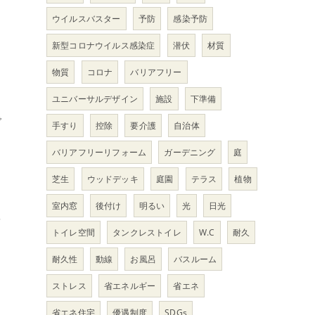
ウイルスバスター
予防
感染予防
新型コロナウイルス感染症
潜伏
材質
物質
コロナ
バリアフリー
ユニバーサルデザイン
施設
下準備
で
手すり
控除
要介護
自治体
バリアフリーリフォーム
ガーデニング
庭
芝生
ウッドデッキ
庭園
テラス
植物
室内窓
後付け
明るい
光
日光
を
トイレ空間
タンクレストイレ
W.C
耐久
耐久性
動線
お風呂
バスルーム
ストレス
省エネルギー
省エネ
省エネ住宅
優遇制度
SDGs