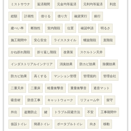
ミストサウナ
返済期間
元金均等返済
元利均等返済
利息
総額
計画性
借りる
借り方
融資実行
銀行
建ぺい率
断熱性
室内階段
位置
確認申請
明るさ
施工期間中
安心安全
ライススタイル
螺旋階段
直階段
かね折れ階段
折り返し階段
改善策
スケルトン天井
インダストリアルインテリア
消臭効果
防カビ効果
除菌効果
防カビ効果
高くする
マンション管理
管理規約
管理会社
二重天井
二重床
軽量衝撃音
重量衝撃音
遮音マット
吸音材
防音工事
キャットウォーク
リフォーム中
留守
外出
盗難防止
鍵
トラブル回避方法
不安
工事期間中
仮設トイレ
簡易トイレ
ポータブルトイレ
向き
移動