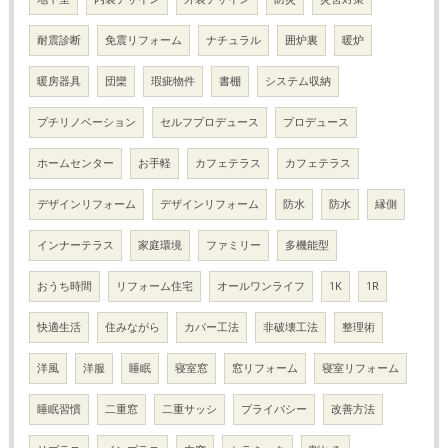
耐震診断
免震リフォーム
ナチュラル
囲炉裏
暖炉
暖房器具
団欒
瑕疵物件
書棚
システム収納
プチリノベーション
セルフプロデュース
プロデュース
ホームセンター
お手軽
カフェテラス
カフェテラス
デザインリフォーム
デザインリフォーム
防水
防水
縁側
インナーテラス
家庭環境
ファミリー
多機能型
おうち時間
リフォーム住宅
オールワンライフ
1K
1R
快適生活
住みながら
カバー工法
非破壊工法
整理術
洋風
洋服
睡眠
寝室窓
窓リフォーム
寝室リフォーム
睡眠習慣
二重窓
二重サッシ
プライバシー
改善方法