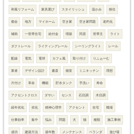
和風リフォーム
家具選び
スタイリッシュ
温かみ
移住
都会
地方
マイホーム
空き家
空き家問題
老朽化
補助
一世帯住宅
給付金
増築
同居
世帯主
ライト
ダクトレール
ライティングレール
シーリングライト
レール
配線
電気
電球
カフェ風
取り付け
りふぉーむ
業者
デザイン設計
書斎
個室
ミニキッチン
理想
片付け
革命
機能
貯水タンク
手洗い
寿命
アクセントクロス
ダサい
センス
石目調
木目調
経年劣化
劣化
精神心理学
アクセント
在宅
職場
仕事効率
集中
悩み
問題
犬
猫
種類
施工事例
成功
建築方法
築年数
メンテナンス
ベランダ
遊び場