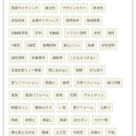
窯業サイディング
耐火性
デザインカラー
防水性
劣化症状
金属サイディング
適用条件
地域密着
光触媒塗装
評判
光触媒
シリコン塗料
水性
油性
1液型
2液型
無機塗料
燃えにくい
高価
水性塗料
油性塗料
対象要件
補助率
こどもエコすまい
先進的窓リノベ事業
間に合わない
期限
打ち切り
窓リノベーション
雨漏り
修理
天井リフォーム
施工日数
遮熱
遮熱リフォーム
節電
空調
アルミサッシ
樹脂サッシ
断熱ガラス
い草
畳リフォーム
七島イ
和紙
表替え
裏返し
新調
話モダン
カラー畳
畳を変える方法
畳縁
人工芝
天然芝
水捌け
下地