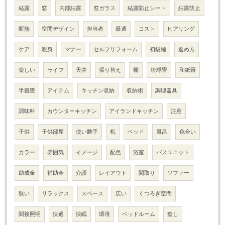
結露
窓
内部結露
窓ガラス
結露防止シート
結露防止
断熱
空間デザイン
担当者
最適
コスト
ヒアリング
ケア
親身
マナー
セルフリフォーム
初級編
進め方
楽しい
ライフ
天井
張り替え
棚
琉球畳
和紙畳
半畳畳
アイテム
キッチン収納
収納術
調理器具
調味料
カウンターキッチン
アイランドキッチン
注意
子供
子供部屋
使い勝手
机
ベッド
風呂
色合い
カラー
雰囲気
イメージ
配色
浴室
バスユニット
助成金
補助金
介護
レイアウト
間取り
ソファー
狭い
リラックス
スペース
広い
くつろぎ空間
間接照明
快適
快眠
環境
ベッドルーム
癒し