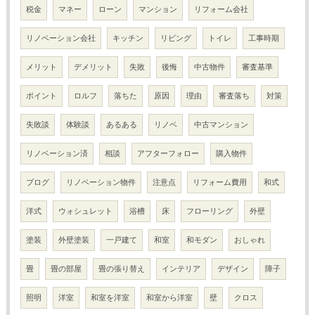
税金
マネー
ローン
マンション
リフォーム会社
リノベーション会社
キッチン
リビング
トイレ
工事時期
メリット
デメリット
失敗
後悔
中古物件
審査基準
ポイント
ロルフ
落ちた
原因
理由
審査落ち
対策
失敗談
体験談
あるある
リノベ
中古マンション
リノベーション済
相談
アフターフォロー
購入物件
ブログ
リノベーション物件
注意点
リフォーム費用
和式
洋式
ウォシュレット
浴槽
床
フローリング
外壁
塗装
外壁塗装
一戸建て
和室
和モダン
おしゃれ
畳
畳の部屋
畳の張り替え
インテリア
デザイン
障子
照明
洋室
和室を洋室
和室から洋室
壁
クロス