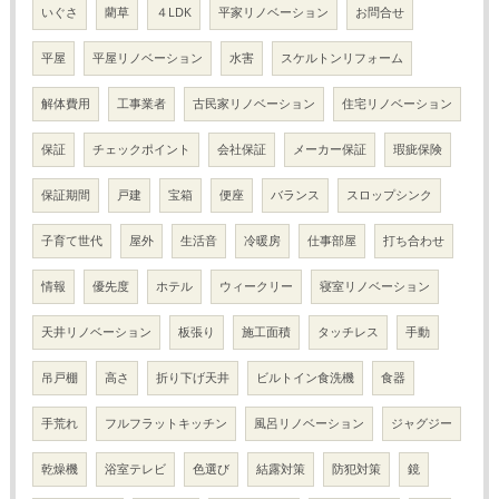
いぐさ
藺草
４LDK
平家リノベーション
お問合せ
平屋
平屋リノベーション
水害
スケルトンリフォーム
解体費用
工事業者
古民家リノベーション
住宅リノベーション
保証
チェックポイント
会社保証
メーカー保証
瑕疵保険
保証期間
戸建
宝箱
便座
バランス
スロップシンク
子育て世代
屋外
生活音
冷暖房
仕事部屋
打ち合わせ
情報
優先度
ホテル
ウィークリー
寝室リノベーション
天井リノベーション
板張り
施工面積
タッチレス
手動
吊戸棚
高さ
折り下げ天井
ビルトイン食洗機
食器
手荒れ
フルフラットキッチン
風呂リノベーション
ジャグジー
乾燥機
浴室テレビ
色選び
結露対策
防犯対策
鏡