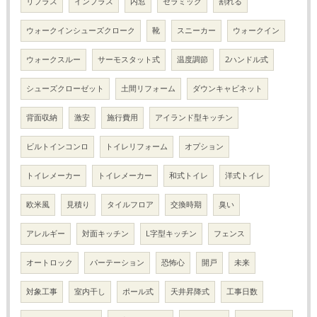
リプラス
インプラス
内窓
セラミック
割れる
ウォークインシューズクローク
靴
スニーカー
ウォークイン
ウォークスルー
サーモスタット式
温度調節
2ハンドル式
シューズクローゼット
土間リフォーム
ダウンキャビネット
背面収納
激安
施行費用
アイランド型キッチン
ビルトインコンロ
トイレリフォーム
オプション
トイレメーカー
トイレメーカー
和式トイレ
洋式トイレ
欧米風
見積り
タイルフロア
交換時期
臭い
アレルギー
対面キッチン
L字型キッチン
フェンス
オートロック
パーテーション
恐怖心
開戸
未来
対象工事
室内干し
ポール式
天井昇降式
工事日数