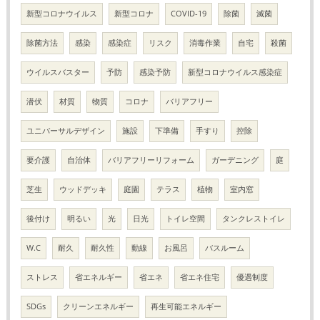
新型コロナウイルス
新型コロナ
COVID-19
除菌
滅菌
除菌方法
感染
感染症
リスク
消毒作業
自宅
殺菌
ウイルスバスター
予防
感染予防
新型コロナウイルス感染症
潜伏
材質
物質
コロナ
バリアフリー
ユニバーサルデザイン
施設
下準備
手すり
控除
要介護
自治体
バリアフリーリフォーム
ガーデニング
庭
芝生
ウッドデッキ
庭園
テラス
植物
室内窓
後付け
明るい
光
日光
トイレ空間
タンクレストイレ
W.C
耐久
耐久性
動線
お風呂
バスルーム
ストレス
省エネルギー
省エネ
省エネ住宅
優遇制度
SDGs
クリーンエネルギー
再生可能エネルギー