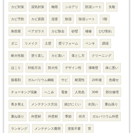
カビ対策
湿気対策
梅雨
シロアリ
防湿シート
失敬
カビ予防
カビ原因
湿度
除湿
除湿シート
1階
角部屋
ペアガラス
カビ除去
砂壁
補修
ひび割れ
ダニ
リメイク
土壁
壁リフォーム
ペンキ
調湿
耐火性能
塗り直し
カビ臭い
落とし方
クリーニング
ほこり
対処方法
防火性
デザイン性
漆喰壁
体に悪い
接着剤
ガルバリウム鋼板
サビ
耐震性
20年後
色褪せ
チョーキング現象
へこみ
電食
人気色
30年
部分修理
葺き替え
メンテナンス方法
錆びにくい
水洗い
重ね張り
重ね張り
外壁材
外壁材
季節
何月
ガルバリウム外壁
ランキング
メンテナンス費用
塗装不要
苔