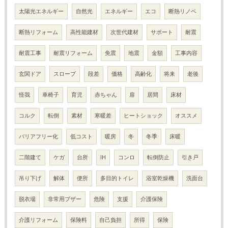
太陽光エネルギー
自然光
エネルギー
エコ
断熱リノベ
断熱リフォーム
高性能建材
次世代建材
サポート
耐震
耐震工事
耐震リフォーム
免震
地震
金額
工事内容
玄関ドア
スロープ
段差
価格
高齢化
将来
老後
怪我
車椅子
育児
赤ちゃん
扉
居間
床材
コルク
転倒
素材
寒暖差
ヒートショック
オススメ
バリアフリー化
低コスト
暖房
冬
冬季
床暖
二階建て
ケガ
台所
IH
コンロ
転倒防止
引き戸
吊り下げ
解体
便所
多目的トイレ
浴室乾燥機
洗面台
脱衣場
非常用ブザー
危険
支援
介護保険
介護リフォーム
保険料
自己負担
所得
保険