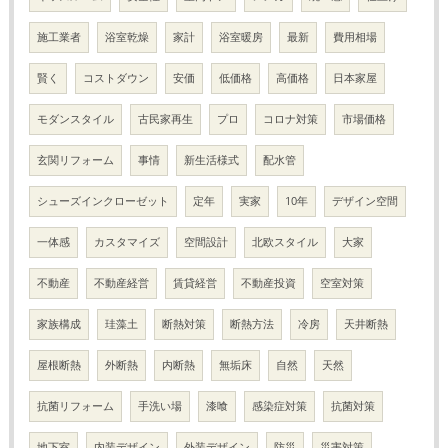
施工業者
浴室乾燥
家計
浴室暖房
最新
費用相場
賢く
コストダウン
安価
低価格
高価格
日本家屋
モダンスタイル
古民家再生
プロ
コロナ対策
市場価格
玄関リフォーム
事情
新生活様式
配水管
シューズインクローゼット
定年
実家
10年
デザイン空間
一体感
カスタマイズ
空間設計
北欧スタイル
大家
不動産
不動産経営
賃貸経営
不動産投資
空室対策
家族構成
珪藻土
断熱対策
断熱方法
冷房
天井断熱
屋根断熱
外断熱
内断熱
無垢床
自然
天然
抗菌リフォーム
手洗い場
漆喰
感染症対策
抗菌対策
地下室
内装デザイン
外装デザイン
防災
災害対策