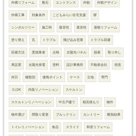
外構リフォーム
敷石
エントランス
外観
外観デザイン
外構工事
対象条件
こどもみらい住宅支援
塀
シンボルツリー
施工時
吸音性
遮音性
屋根リフォーム
塗り替え
瓦
トラブル
飛び込み営業
トラブル回避
回避方法
悪徳業者
点検
太陽光パネル
脱着
取り外し
再設置
太陽光発電
塗料
設計事務所
不動産会社
得意
何日
種類別
後悔ポイント
ケース
立地
専門
３LDK
内装リノベーション
スケルトン
スケルトンリノベーション
中古戸建て
相見積もり
物件
物件選び
間取り変更
ブルックリン
カントリー
断熱効果
トイレリノベーション
食品
スライド
和室リフォーム