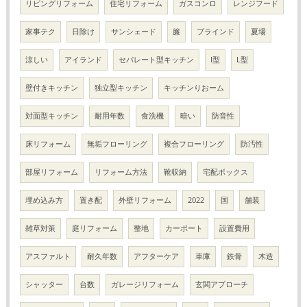
リビングリフォーム
住宅リフォーム
ガスコンロ
レンジフード
家事テク
日除け
サンシェード
簾
ブラインド
夏場
涼しい
アイランド
セパレート型キッチン
I型
L型
壁付きキッチン
独立型キッチン
キッチンりおーム
対面型キッチン
耐用年数
食洗機
暗い
防音性
床リフォーム
無垢フローリング
複合フローリング
防汚性
部屋リフォーム
リフォーム方法
靴収納
宅配ボックス
埋め込み方
置き配
外壁リフォーム
2022
国
舗装
雑草対策
庭リフォーム
整地
カーポート
設置費用
アスファルト
耐久年数
アフターケア
車庫
鉄骨
木造
シャッター
台数
ガレージリフォーム
玄関アプローチ