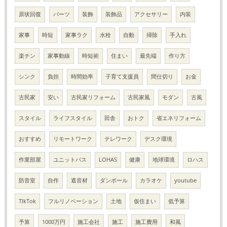
原状回復
パーツ
装飾
装飾品
アクセサリー
内装
家事
時短
家事ラク
水栓
自動
掃除
手入れ
楽チン
家事動線
時短術
住まい
最先端
作り方
シンク
負担
時間効率
子育て支援員
間仕切り
お金
古民家
安い
古民家リフォーム
古民家風
モダン
古風
スタイル
ライフスタイル
田舎
おトク
省エネリフォーム
おすすめ
リモートワーク
テレワーク
デスク環境
作業部屋
ユニットバス
LOHAS
健康
地球環境
ロハス
防音室
自作
遮音材
ダンボール
カラオケ
youtube
TIkTok
フルリノベーション
土地
仮住まい
低予算
予算
1000万円
施工会社
施工
施工費用
和風