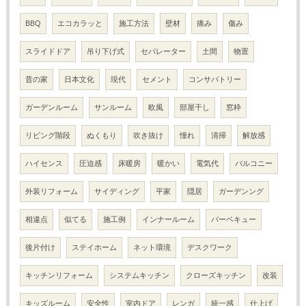
BBQ
エコカラッと
施工方法
壁材
痛み
傷み
スライドドア
吊り下げ式
セパレーター
土間
物置
昔の家
日本文化
現代
セメント
コンサバトリー
ガーデンルーム
サンルーム
欧風
部屋干し
窓枠
リビング階段
ぬくもり
吹き抜け
憧れ
清掃
解放感
ハイセンス
圧迫感
床暖房
暖かい
電気代
バルコニー
外装リフォーム
サイディング
平家
隠居
ガーデンング
相違点
似てる
施工例
インナールーム
バーベキュー
後片付け
ステイホーム
ネット環境
デスクワーク
キッチンリフォーム
システムキッチン
クローズキッチン
改装
キッズルーム
安全性
室内ドア
レンガ
統一感
仕上げ