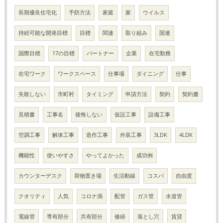
長期優良住宅化
予防方法
家庭
家
ウイルス
持続可能な開発目標
目標
関連
取り組み
国連
国際目標
17の目標
パートナー
企業
在宅勤務
在宅ワーク
ワークスペース
仕事場
ダイニング
仕事
失敗しない
市町村
タイミング
申請方法
契約
契約書
見積書
工事名
後悔しない
仮設工事
設備工事
空調工事
解体工事
造作工事
外装工事
3LDK
4LDK
機能性
使いやすさ
やってよかった
成功例
カウンターデスク
荷物置き場
生活動線
コスパ
自由度
クオリティ
人気
コロナ渦
配管
ガス管
水道管
電線管
専有部分
共有部分
修繕
落とし穴
賃貸