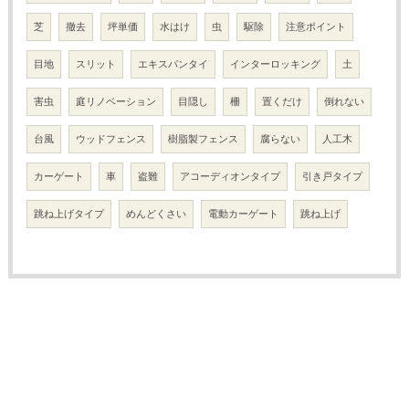
芝
撤去
坪単価
水はけ
虫
駆除
注意ポイント
目地
スリット
エキスパンタイ
インターロッキング
土
害虫
庭リノベーション
目隠し
柵
置くだけ
倒れない
台風
ウッドフェンス
樹脂製フェンス
腐らない
人工木
カーゲート
車
盗難
アコーディオンタイプ
引き戸タイプ
跳ね上げタイプ
めんどくさい
電動カーゲート
跳ね上げ