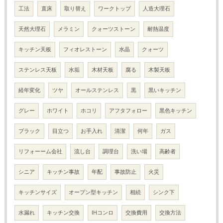
工法
直床
取り替え
ワークトップ
人造大理石
天然大理石
メラミン
クォーツストーン
耐熱温度
キッチン天板
フィオレストーン
水晶
クォーツ
ステンレス天板
水垢
木材天板
腐る
木製天板
経年変化
ツヤ
オールステンレス
黒
黒いキッチン
グレー
ホワイト
ホコリ
アフタフォロー
黒色キッチン
ブラック
目立つ
お手入れ
清潔
何年
ガス
リフォーーム会社
流し台
調理台
洗い場
高齢者
シニア
キッチン事故
年配
事故防止
火災
キッチンサイズ
オープン型キッチン
相続
シンク下
水漏れ
キッチン交換
IHコンロ
交換費用
交換方法