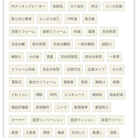
IHクッキングヒーター
依頼先
ガス会社
外注
コンロ交換
取り付け業者
エンボス加工
10年後
黒天板
浴室リフォーム
老後リフォーム
60歳
還暦
完全同居
完全分離
部分同居
完全分離型
一部分離型
縦割り
横割り
その後
需要
完全同居型
部分共有型
一世帯
リフォーム内容
完全共有型
活用方法
設置タイプ
ガス式
電気式
後付けリフォーム
風除室
形状
風除け
樹脂
どれくらい
増額
40代
エコキュート
相続前
税金対策
相続評価額
賃貸物件
ニーズ
耐震基準
家賃収入
オーナー
賃貸リノベーション
賃貸マンション
賃貸アパート
家賃
入居者
満室
価値
日当たり
風通し
湿気