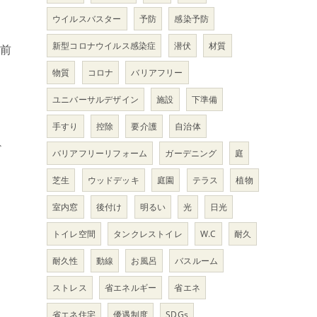
ウイルスバスター
予防
感染予防
新型コロナウイルス感染症
潜伏
材質
円前
物質
コロナ
バリアフリー
ユニバーサルデザイン
施設
下準備
手すり
控除
要介護
自治体
ど
バリアフリーリフォーム
ガーデニング
庭
芝生
ウッドデッキ
庭園
テラス
植物
く
室内窓
後付け
明るい
光
日光
トイレ空間
タンクレストイレ
W.C
耐久
耐久性
動線
お風呂
バスルーム
ストレス
省エネルギー
省エネ
省エネ住宅
優遇制度
SDGs