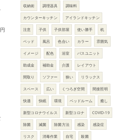
収納術
調理器具
調味料
い
カウンターキッチン
アイランドキッチン
万円
注意
子供
子供部屋
使い勝手
机
ベッド
風呂
色合い
カラー
雰囲気
イメージ
配色
浴室
バスユニット
ま
助成金
補助金
介護
レイアウト
間取り
ソファー
狭い
リラックス
スペース
広い
くつろぎ空間
間接照明
快適
快眠
環境
ベッドルーム
癒し
新型コロナウイルス
新型コロナ
COVID-19
費
除菌
滅菌
除菌方法
感染
感染症
リスク
消毒作業
自宅
殺菌
。