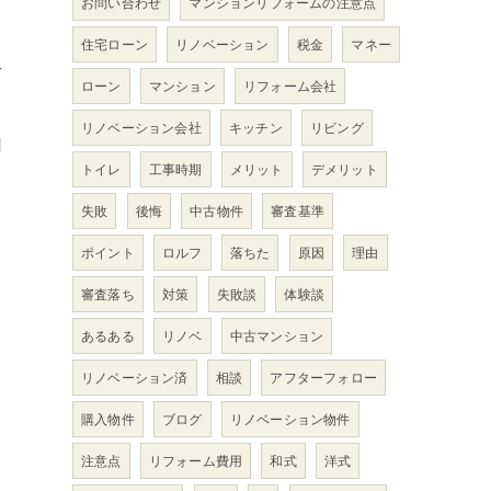
お問い合わせ
マンションリフォームの注意点
住宅ローン
リノベーション
税金
マネー
方
ローン
マンション
リフォーム会社
リノベーション会社
キッチン
リビング
用
トイレ
工事時期
メリット
デメリット
失敗
後悔
中古物件
審査基準
ポイント
ロルフ
落ちた
原因
理由
審査落ち
対策
失敗談
体験談
あるある
リノベ
中古マンション
リノベーション済
相談
アフターフォロー
購入物件
ブログ
リノベーション物件
注意点
リフォーム費用
和式
洋式