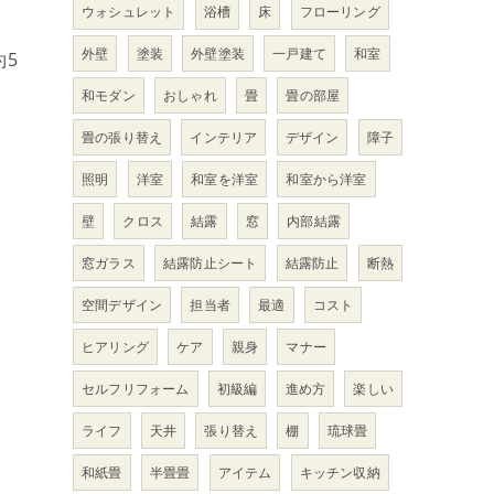
ウォシュレット
浴槽
床
フローリング
外壁
塗装
外壁塗装
一戸建て
和室
約5
和モダン
おしゃれ
畳
畳の部屋
く
畳の張り替え
インテリア
デザイン
障子
照明
洋室
和室を洋室
和室から洋室
壁
クロス
結露
窓
内部結露
窓ガラス
結露防止シート
結露防止
断熱
空間デザイン
担当者
最適
コスト
ヒアリング
ケア
親身
マナー
セルフリフォーム
初級編
進め方
楽しい
ライフ
天井
張り替え
棚
琉球畳
和紙畳
半畳畳
アイテム
キッチン収納