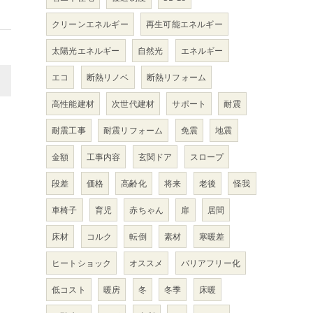
クリーンエネルギー
再生可能エネルギー
太陽光エネルギー
自然光
エネルギー
エコ
断熱リノベ
断熱リフォーム
>
高性能建材
次世代建材
サポート
耐震
耐震工事
耐震リフォーム
免震
地震
金額
工事内容
玄関ドア
スロープ
段差
価格
高齢化
将来
老後
怪我
車椅子
育児
赤ちゃん
扉
居間
床材
コルク
転倒
素材
寒暖差
ヒートショック
オススメ
バリアフリー化
低コスト
暖房
冬
冬季
床暖