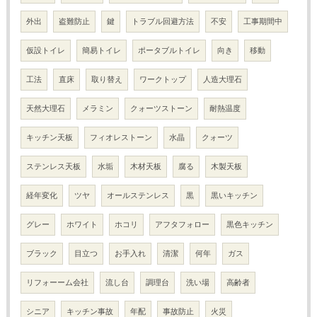
外出
盗難防止
鍵
トラブル回避方法
不安
工事期間中
仮設トイレ
簡易トイレ
ポータブルトイレ
向き
移動
工法
直床
取り替え
ワークトップ
人造大理石
天然大理石
メラミン
クォーツストーン
耐熱温度
キッチン天板
フィオレストーン
水晶
クォーツ
ステンレス天板
水垢
木材天板
腐る
木製天板
経年変化
ツヤ
オールステンレス
黒
黒いキッチン
グレー
ホワイト
ホコリ
アフタフォロー
黒色キッチン
ブラック
目立つ
お手入れ
清潔
何年
ガス
リフォーーム会社
流し台
調理台
洗い場
高齢者
シニア
キッチン事故
年配
事故防止
火災