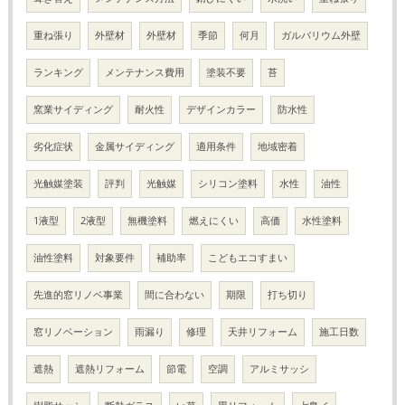
重ね張り
外壁材
外壁材
季節
何月
ガルバリウム外壁
ランキング
メンテナンス費用
塗装不要
苔
窯業サイディング
耐火性
デザインカラー
防水性
劣化症状
金属サイディング
適用条件
地域密着
光触媒塗装
評判
光触媒
シリコン塗料
水性
油性
1液型
2液型
無機塗料
燃えにくい
高価
水性塗料
油性塗料
対象要件
補助率
こどもエコすまい
先進的窓リノベ事業
間に合わない
期限
打ち切り
窓リノベーション
雨漏り
修理
天井リフォーム
施工日数
遮熱
遮熱リフォーム
節電
空調
アルミサッシ