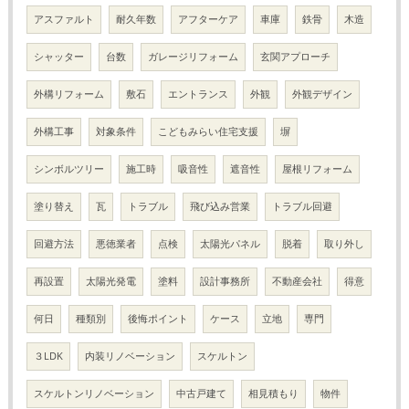
アスファルト
耐久年数
アフターケア
車庫
鉄骨
木造
シャッター
台数
ガレージリフォーム
玄関アプローチ
外構リフォーム
敷石
エントランス
外観
外観デザイン
外構工事
対象条件
こどもみらい住宅支援
塀
シンボルツリー
施工時
吸音性
遮音性
屋根リフォーム
塗り替え
瓦
トラブル
飛び込み営業
トラブル回避
回避方法
悪徳業者
点検
太陽光パネル
脱着
取り外し
再設置
太陽光発電
塗料
設計事務所
不動産会社
得意
何日
種類別
後悔ポイント
ケース
立地
専門
３LDK
内装リノベーション
スケルトン
スケルトンリノベーション
中古戸建て
相見積もり
物件