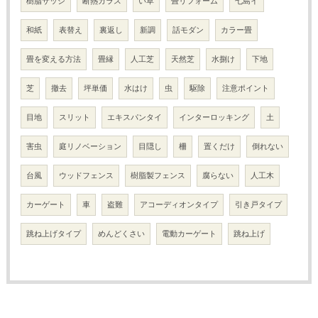
樹脂サッシ
断熱ガラス
い草
畳リフォーム
七島イ
和紙
表替え
裏返し
新調
話モダン
カラー畳
畳を変える方法
畳縁
人工芝
天然芝
水捌け
下地
芝
撤去
坪単価
水はけ
虫
駆除
注意ポイント
目地
スリット
エキスパンタイ
インターロッキング
土
害虫
庭リノベーション
目隠し
柵
置くだけ
倒れない
台風
ウッドフェンス
樹脂製フェンス
腐らない
人工木
カーゲート
車
盗難
アコーディオンタイプ
引き戸タイプ
跳ね上げタイプ
めんどくさい
電動カーゲート
跳ね上げ