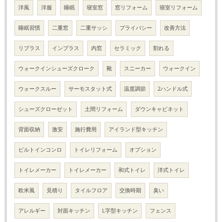
洋風
洋服
睡眠
寝室窓
窓リフォーム
寝室リフォーム
睡眠習慣
二重窓
二重サッシ
プライバシー
改善方法
リプラス
インプラス
内窓
セラミック
割れる
ウォークインシューズクローク
靴
スニーカー
ウォークイン
ウォークスルー
サーモスタット式
温度調節
2ハンドル式
シューズクローゼット
土間リフォーム
ダウンキャビネット
背面収納
激安
施行費用
アイランド型キッチン
ビルトインコンロ
トイレリフォーム
オプション
トイレメーカー
トイレメーカー
和式トイレ
洋式トイレ
欧米風
見積り
タイルフロア
交換時期
臭い
アレルギー
対面キッチン
L字型キッチン
フェンス