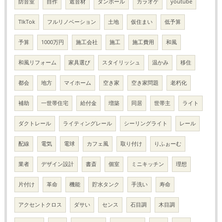
防音室
自作
遮音材
ダンボール
カラオケ
youtube
TIkTok
フルリノベーション
土地
仮住まい
低予算
予算
1000万円
施工会社
施工
施工費用
和風
和風リフォーム
家具選び
スタイリッシュ
温かみ
移住
都会
地方
マイホーム
空き家
空き家問題
老朽化
補助
一世帯住宅
給付金
増築
同居
世帯主
ライト
ダクトレール
ライティングレール
シーリングライト
レール
配線
電気
電球
カフェ風
取り付け
りふぉーむ
業者
デザイン設計
書斎
個室
ミニキッチン
理想
片付け
革命
機能
貯水タンク
手洗い
寿命
アクセントクロス
ダサい
センス
石目調
木目調