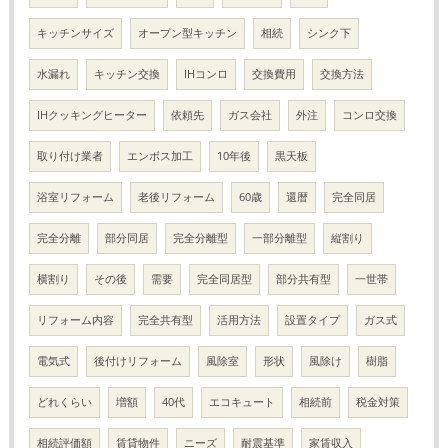
キッチンサイズ
オープン型キッチン
相続
シンク下
水漏れ
キッチン交換
IHコンロ
交換費用
交換方法
IHクッキングヒーター
依頼先
ガス会社
外注
コンロ交換
取り付け業者
エンボス加工
10年後
黒天板
浴室リフォーム
老後リフォーム
60歳
還暦
完全同居
完全分離
部分同居
完全分離型
一部分離型
縦割り
横割り
その後
需要
完全同居型
部分共有型
一世帯
リフォーム内容
完全共有型
活用方法
設置タイプ
ガス式
電気式
後付けリフォーム
風除室
形状
風除け
樹脂
どれくらい
増額
40代
エコキュート
相続前
税金対策
相続評価額
賃貸物件
ニーズ
耐震基準
家賃収入