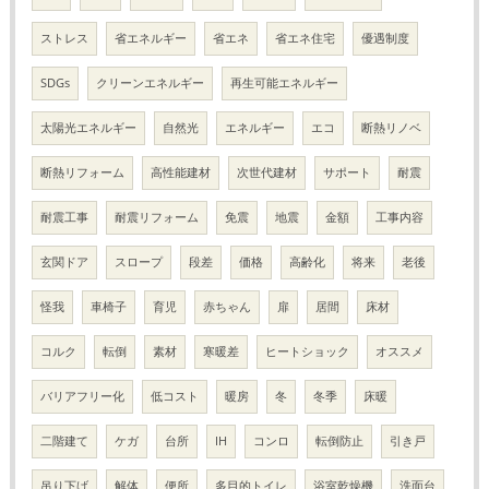
ストレス
省エネルギー
省エネ
省エネ住宅
優遇制度
SDGs
クリーンエネルギー
再生可能エネルギー
太陽光エネルギー
自然光
エネルギー
エコ
断熱リノベ
断熱リフォーム
高性能建材
次世代建材
サポート
耐震
耐震工事
耐震リフォーム
免震
地震
金額
工事内容
玄関ドア
スロープ
段差
価格
高齢化
将来
老後
怪我
車椅子
育児
赤ちゃん
扉
居間
床材
コルク
転倒
素材
寒暖差
ヒートショック
オススメ
バリアフリー化
低コスト
暖房
冬
冬季
床暖
二階建て
ケガ
台所
IH
コンロ
転倒防止
引き戸
吊り下げ
解体
便所
多目的トイレ
浴室乾燥機
洗面台