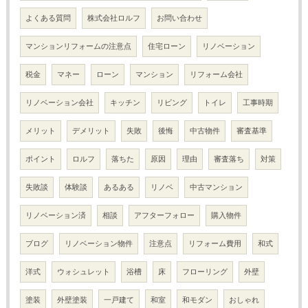
よくある質問
株式会社ロルフ
お問い合わせ
マンションリフォームの注意点
住宅ローン
リノベーション
税金
マネー
ローン
マンション
リフォーム会社
リノベーション会社
キッチン
リビング
トイレ
工事時期
メリット
デメリット
失敗
後悔
中古物件
審査基準
ポイント
ロルフ
落ちた
原因
理由
審査落ち
対策
失敗談
体験談
あるある
リノベ
中古マンション
リノベーション済
相談
アフターフォロー
購入物件
ブログ
リノベーション物件
注意点
リフォーム費用
和式
洋式
ウォシュレット
浴槽
床
フローリング
外壁
塗装
外壁塗装
一戸建て
和室
和モダン
おしゃれ