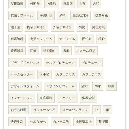
屋根断熱
外断熱
内断熱
無垢床
自然
天然
抗菌リフォーム
手洗い場
漆喰
感染症対策
抗菌対策
地下室
内装デザイン
外装デザイン
防災
災害対策
耐震診断
免震リフォーム
ナチュラル
囲炉裏
暖炉
暖房器具
団欒
瑕疵物件
書棚
システム収納
プチリノベーション
セルフプロデュース
プロデュース
ホームセンター
お手軽
カフェテラス
カフェテラス
デザインリフォーム
デザインリフォーム
防水
防水
縁側
インナーテラス
家庭環境
ファミリー
多機能型
おうち時間
リフォーム住宅
オールワンライフ
1K
1R
快適生活
住みながら
カバー工法
非破壊工法
整理術