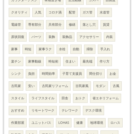
カウンターデスク
荷物置き場
生活動線
コスパ
自由度
クオリティ
人気
コロナ渦
配管
ガス管
水道管
電線管
専有部分
共有部分
修繕
落とし穴
賃貸
原状回復
パーツ
装飾
装飾品
アクセサリー
内装
家事
時短
家事ラク
水栓
自動
掃除
手入れ
楽チン
家事動線
時短術
住まい
最先端
作り方
シンク
負担
時間効率
子育て支援員
間仕切り
お金
古民家
安い
古民家リフォーム
古民家風
モダン
古風
スタイル
ライフスタイル
田舎
おトク
省エネリフォーム
おすすめ
リモートワーク
テレワーク
デスク環境
作業部屋
ユニットバス
LOHAS
健康
地球環境
ロハス