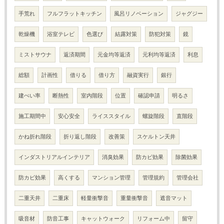
手荒れ
フルフラットキッチン
風呂リノベーション
ジャグジー
乾燥機
浴室テレビ
色選び
結露対策
防犯対策
鏡
ミストサウナ
返済期間
元金均等返済
元利均等返済
利息
総額
計画性
借りる
借り方
融資実行
銀行
建ぺい率
断熱性
室内階段
位置
確認申請
明るさ
施工期間中
安心安全
ライススタイル
螺旋階段
直階段
かね折れ階段
折り返し階段
改善策
スケルトン天井
インダストリアルインテリア
消臭効果
防カビ効果
除菌効果
防カビ効果
高くする
マンション管理
管理規約
管理会社
二重天井
二重床
軽量衝撃音
重量衝撃音
遮音マット
吸音材
防音工事
キャットウォーク
リフォーム中
留守