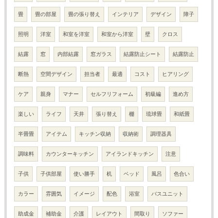
畳
畳の部屋
畳の張り替え
インテリア
デザイン
障子
照明
洋室
和室を洋室
和室から洋室
壁
クロス
結露
窓
内部結露
窓ガラス
結露防止シート
結露防止
断熱
空間デザイン
担当者
最適
コスト
ヒアリング
ケア
親身
マナー
セルフリフォーム
初級編
進め方
楽しい
ライフ
天井
張り替え
棚
琉球畳
和紙畳
半畳畳
アイテム
キッチン収納
収納術
調理器具
調味料
カウンターキッチン
アイランドキッチン
注意
子供
子供部屋
使い勝手
机
ベッド
風呂
色合い
カラー
雰囲気
イメージ
配色
浴室
バスユニット
助成金
補助金
介護
レイアウト
間取り
ソファー