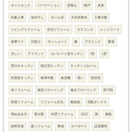
オートロック
パーテーション
恐怖心
開戸
未来
対象工事
室内干し
ポール式
天井昇降式
工事日数
リビングリフォーム
住宅リフォーム
ガスコンロ
レンジフード
家事テク
日除け
サンシェード
簾
ブラインド
夏場
涼しい
アイランド
セパレート型キッチン
I型
L型
壁付きキッチン
独立型キッチン
キッチンりおーム
対面型キッチン
耐用年数
食洗機
暗い
防音性
床リフォーム
無垢フローリング
複合フローリング
防汚性
部屋リフォーム
リフォーム方法
靴収納
宅配ボックス
埋め込み方
置き配
外壁リフォーム
2022
国
舗装
雑草対策
庭リフォーム
整地
カーポート
設置費用