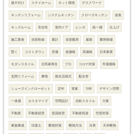
後片付け
ステイホーム
ネット環境
デスクワーク
キッチンリフォーム
システムキッチン
クローズキッチン
改装
キッズルーム
安全性
室内ドア
レンガ
統一感
仕上げ
施工業者
浴室乾燥
家計
浴室暖房
最新
費用相場
賢く
コストダウン
安価
低価格
高価格
日本家屋
モダンスタイル
古民家再生
プロ
コロナ対策
市場価格
玄関リフォーム
事情
新生活様式
配水管
シューズインクローゼット
定年
実家
10年
デザイン空間
一体感
カスタマイズ
空間設計
北欧スタイル
大家
不動産
不動産経営
賃貸経営
不動産投資
空室対策
家族構成
珪藻土
断熱対策
断熱方法
冷房
天井断熱