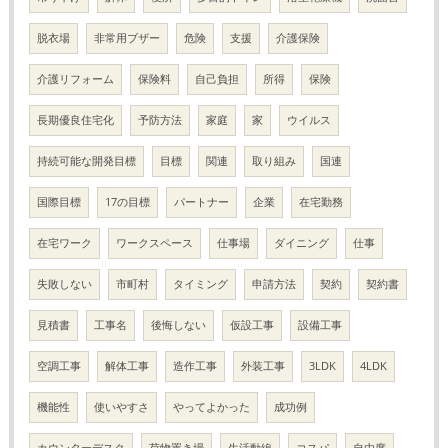
脱衣場
非常用ブザー
危険
支援
介護保険
介護リフォーム
保険料
自己負担
所得
保険
長期優良住宅化
予防方法
家庭
家
ウイルス
持続可能な開発目標
目標
関連
取り組み
国連
国際目標
17の目標
パートナー
企業
在宅勤務
在宅ワーク
ワークスペース
仕事場
ダイニング
仕事
失敗しない
市町村
タイミング
申請方法
契約
契約書
見積書
工事名
後悔しない
仮設工事
設備工事
空調工事
解体工事
造作工事
外装工事
3LDK
4LDK
機能性
使いやすさ
やってよかった
成功例