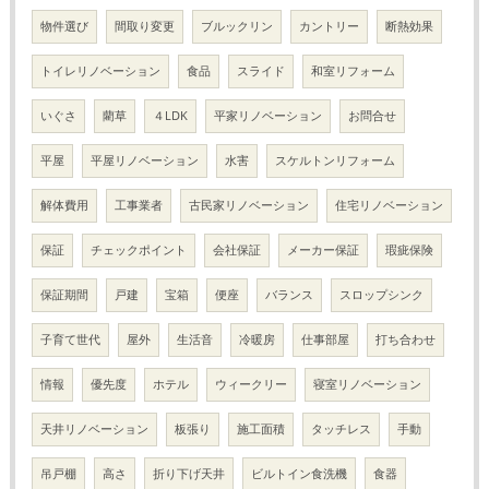
物件選び
間取り変更
ブルックリン
カントリー
断熱効果
トイレリノベーション
食品
スライド
和室リフォーム
いぐさ
藺草
４LDK
平家リノベーション
お問合せ
平屋
平屋リノベーション
水害
スケルトンリフォーム
解体費用
工事業者
古民家リノベーション
住宅リノベーション
保証
チェックポイント
会社保証
メーカー保証
瑕疵保険
保証期間
戸建
宝箱
便座
バランス
スロップシンク
子育て世代
屋外
生活音
冷暖房
仕事部屋
打ち合わせ
情報
優先度
ホテル
ウィークリー
寝室リノベーション
天井リノベーション
板張り
施工面積
タッチレス
手動
吊戸棚
高さ
折り下げ天井
ビルトイン食洗機
食器