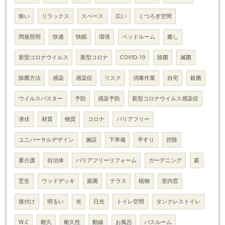
狭い
リラックス
スペース
広い
くつろぎ空間
間接照明
快適
快眠
環境
ベッドルーム
癒し
新型コロナウイルス
新型コロナ
COVID-19
除菌
滅菌
除菌方法
感染
感染症
リスク
消毒作業
自宅
殺菌
ウイルスバスター
予防
感染予防
新型コロナウイルス感染症
潜伏
材質
物質
コロナ
バリアフリー
ユニバーサルデザイン
施設
下準備
手すり
控除
要介護
自治体
バリアフリーリフォーム
ガーデニング
庭
芝生
ウッドデッキ
庭園
テラス
植物
室内窓
後付け
明るい
光
日光
トイレ空間
タンクレストイレ
W.C
耐久
耐久性
動線
お風呂
バスルーム