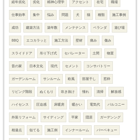
経年劣化
劣化
精神心理学
アクセント
在宅
職場
仕事効率
集中
悩み
問題
犬
猫
種類
施工事例
成功
建築方法
築年数
メンテナンス
ベランダ
遊び場
BBQ
エコカラッと
施工方法
壁材
痛み
傷み
スライドドア
吊り下げ式
セパレーター
土間
物置
昔の家
日本文化
現代
セメント
コンサバトリー
ガーデンルーム
サンルーム
欧風
部屋干し
窓枠
リビング階段
ぬくもり
吹き抜け
憧れ
清掃
解放感
ハイセンス
圧迫感
床暖房
暖かい
電気代
バルコニー
外装リフォーム
サイディング
平家
隠居
ガーデンング
相違点
似てる
施工例
インナールーム
バーベキュー