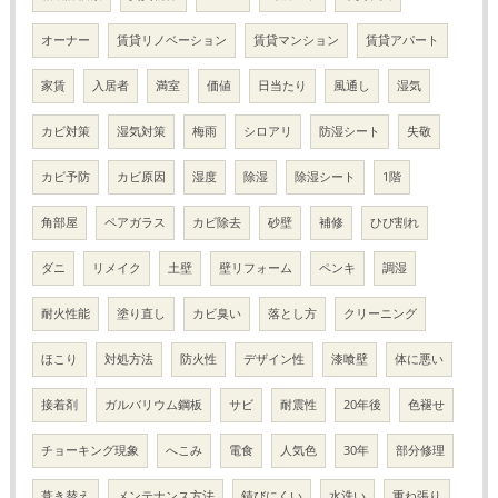
オーナー
賃貸リノベーション
賃貸マンション
賃貸アパート
家賃
入居者
満室
価値
日当たり
風通し
湿気
カビ対策
湿気対策
梅雨
シロアリ
防湿シート
失敬
カビ予防
カビ原因
湿度
除湿
除湿シート
1階
角部屋
ペアガラス
カビ除去
砂壁
補修
ひび割れ
ダニ
リメイク
土壁
壁リフォーム
ペンキ
調湿
耐火性能
塗り直し
カビ臭い
落とし方
クリーニング
ほこり
対処方法
防火性
デザイン性
漆喰壁
体に悪い
接着剤
ガルバリウム鋼板
サビ
耐震性
20年後
色褪せ
チョーキング現象
へこみ
電食
人気色
30年
部分修理
葺き替え
メンテナンス方法
錆びにくい
水洗い
重ね張り