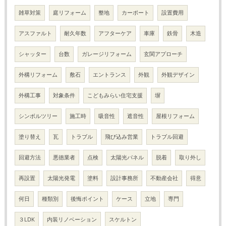
雑草対策
庭リフォーム
整地
カーポート
設置費用
アスファルト
耐久年数
アフターケア
車庫
鉄骨
木造
シャッター
台数
ガレージリフォーム
玄関アプローチ
外構リフォーム
敷石
エントランス
外観
外観デザイン
外構工事
対象条件
こどもみらい住宅支援
塀
シンボルツリー
施工時
吸音性
遮音性
屋根リフォーム
塗り替え
瓦
トラブル
飛び込み営業
トラブル回避
回避方法
悪徳業者
点検
太陽光パネル
脱着
取り外し
再設置
太陽光発電
塗料
設計事務所
不動産会社
得意
何日
種類別
後悔ポイント
ケース
立地
専門
３LDK
内装リノベーション
スケルトン