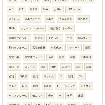
W.C
耐久
耐久性
動線
お風呂
バスルーム
ストレス
省エネルギー
省エネ
省エネ住宅
優遇制度
SDGs
クリーンエネルギー
再生可能エネルギー
太陽光エネルギー
自然光
エネルギー
エコ
断熱リノベ
断熱リフォーム
高性能建材
次世代建材
サポート
耐震
耐震工事
耐震リフォーム
免震
地震
金額
工事内容
玄関ドア
スロープ
段差
価格
高齢化
将来
老後
怪我
車椅子
育児
赤ちゃん
扉
居間
床材
コルク
転倒
素材
寒暖差
ヒートショック
オススメ
バリアフリー化
低コスト
暖房
冬
冬季
床暖