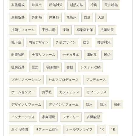
家族構成
珪藻土
断熱対策
断熱方法
冷房
天井断熱
屋根断熱
外断熱
内断熱
無垢床
自然
天然
抗菌リフォーム
手洗い場
漆喰
感染症対策
抗菌対策
地下室
内装デザイン
外装デザイン
防災
災害対策
耐震診断
免震リフォーム
ナチュラル
囲炉裏
暖炉
暖房器具
団欒
瑕疵物件
書棚
システム収納
プチリノベーション
セルフプロデュース
プロデュース
ホームセンター
お手軽
カフェテラス
カフェテラス
デザインリフォーム
デザインリフォーム
防水
防水
縁側
インナーテラス
家庭環境
ファミリー
多機能型
おうち時間
リフォーム住宅
オールワンライフ
1K
1R