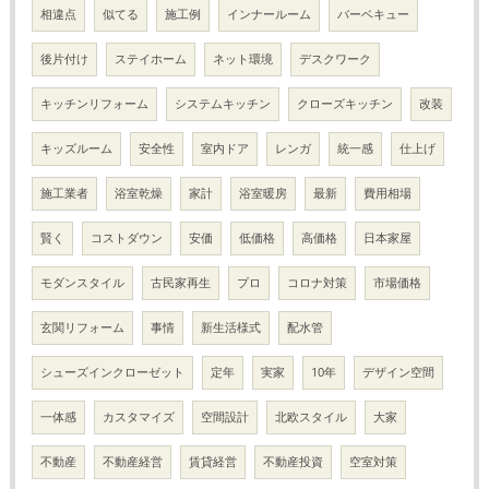
相違点
似てる
施工例
インナールーム
バーベキュー
後片付け
ステイホーム
ネット環境
デスクワーク
キッチンリフォーム
システムキッチン
クローズキッチン
改装
キッズルーム
安全性
室内ドア
レンガ
統一感
仕上げ
施工業者
浴室乾燥
家計
浴室暖房
最新
費用相場
賢く
コストダウン
安価
低価格
高価格
日本家屋
モダンスタイル
古民家再生
プロ
コロナ対策
市場価格
玄関リフォーム
事情
新生活様式
配水管
シューズインクローゼット
定年
実家
10年
デザイン空間
一体感
カスタマイズ
空間設計
北欧スタイル
大家
不動産
不動産経営
賃貸経営
不動産投資
空室対策