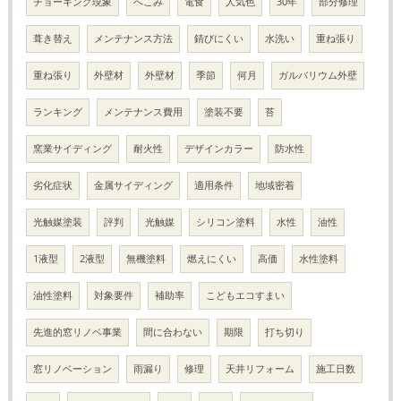
チョーキング現象
へこみ
電食
人気色
30年
部分修理
葺き替え
メンテナンス方法
錆びにくい
水洗い
重ね張り
重ね張り
外壁材
外壁材
季節
何月
ガルバリウム外壁
ランキング
メンテナンス費用
塗装不要
苔
窯業サイディング
耐火性
デザインカラー
防水性
劣化症状
金属サイディング
適用条件
地域密着
光触媒塗装
評判
光触媒
シリコン塗料
水性
油性
1液型
2液型
無機塗料
燃えにくい
高価
水性塗料
油性塗料
対象要件
補助率
こどもエコすまい
先進的窓リノベ事業
間に合わない
期限
打ち切り
窓リノベーション
雨漏り
修理
天井リフォーム
施工日数