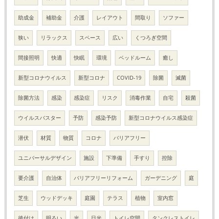
助成金
補助金
介護
レイアウト
間取り
ソファー
狭い
リラックス
スペース
広い
くつろぎ空間
間接照明
快適
快眠
環境
ベッドルーム
癒し
新型コロナウイルス
新型コロナ
COVID-19
除菌
滅菌
除菌方法
感染
感染症
リスク
消毒作業
自宅
殺菌
ウイルスバスター
予防
感染予防
新型コロナウイルス感染症
潜伏
材質
物質
コロナ
バリアフリー
ユニバーサルデザイン
施設
下準備
手すり
控除
要介護
自治体
バリアフリーリフォーム
ガーデニング
庭
芝生
ウッドデッキ
庭園
テラス
植物
室内窓
後付け
明るい
光
日光
トイレ空間
タンクレストイレ