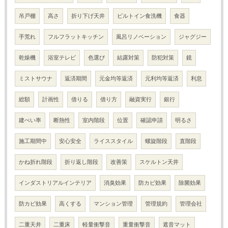
吊戸棚
高さ
折り下げ天井
ビルトイン食洗機
食器
手荒れ
フルフラットキッチン
風呂リノベーション
ジャグジー
乾燥機
浴室テレビ
色選び
結露対策
防犯対策
鏡
ミストサウナ
返済期間
元金均等返済
元利均等返済
利息
総額
計画性
借りる
借り方
融資実行
銀行
建ぺい率
断熱性
室内階段
位置
確認申請
明るさ
施工期間中
安心安全
ライススタイル
螺旋階段
直階段
かね折れ階段
折り返し階段
改善策
スケルトン天井
インダストリアルインテリア
消臭効果
防カビ効果
除菌効果
防カビ効果
高くする
マンション管理
管理規約
管理会社
二重天井
二重床
軽量衝撃音
重量衝撃音
遮音マット