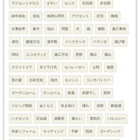
アクセントクロス
ダサい
センス
石目調
木目調
経年劣化
劣化
精神心理学
アクセント
在宅
職場
仕事効率
集中
悩み
問題
犬
猫
種類
施工事例
成功
建築方法
築年数
メンテナンス
ベランダ
遊び場
BBQ
エコカラッと
施工方法
壁材
痛み
傷み
スライドドア
吊り下げ式
セパレーター
土間
物置
昔の家
日本文化
現代
セメント
コンサバトリー
ガーデンルーム
サンルーム
欧風
部屋干し
窓枠
リビング階段
ぬくもり
吹き抜け
憧れ
清掃
解放感
ハイセンス
圧迫感
床暖房
暖かい
電気代
バルコニー
外装リフォーム
サイディング
平家
隠居
ガーデンング