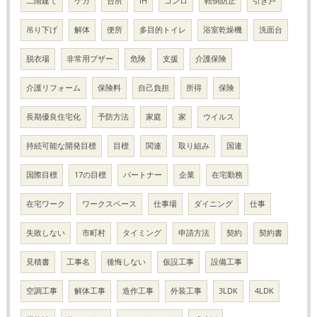
二階建て
ケガ
台所
IH
コンロ
転倒防止
引き戸
吊り下げ
解体
便所
多目的トイレ
浴室乾燥機
洗面台
脱衣場
非常用ブザー
危険
支援
介護保険
介護リフォーム
保険料
自己負担
所得
保険
長期優良住宅化
予防方法
家庭
家
ウイルス
持続可能な開発目標
目標
関連
取り組み
国連
国際目標
17の目標
パートナー
企業
在宅勤務
在宅ワーク
ワークスペース
仕事場
ダイニング
仕事
失敗しない
市町村
タイミング
申請方法
契約
契約書
見積書
工事名
後悔しない
仮設工事
設備工事
空調工事
解体工事
造作工事
外装工事
3LDK
4LDK