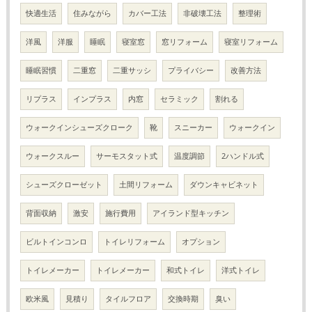
快適生活
住みながら
カバー工法
非破壊工法
整理術
洋風
洋服
睡眠
寝室窓
窓リフォーム
寝室リフォーム
睡眠習慣
二重窓
二重サッシ
プライバシー
改善方法
リプラス
インプラス
内窓
セラミック
割れる
ウォークインシューズクローク
靴
スニーカー
ウォークイン
ウォークスルー
サーモスタット式
温度調節
2ハンドル式
シューズクローゼット
土間リフォーム
ダウンキャビネット
背面収納
激安
施行費用
アイランド型キッチン
ビルトインコンロ
トイレリフォーム
オプション
トイレメーカー
トイレメーカー
和式トイレ
洋式トイレ
欧米風
見積り
タイルフロア
交換時期
臭い