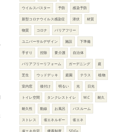
ウイルスバスター
予防
感染予防
新型コロナウイルス感染症
潜伏
材質
物質
コロナ
バリアフリー
ユニバーサルデザイン
施設
下準備
い
手すり
控除
要介護
自治体
バリアフリーリフォーム
ガーデニング
庭
芝生
ウッドデッキ
庭園
テラス
植物
室内窓
後付け
明るい
光
日光
相
トイレ空間
タンクレストイレ
W.C
耐久
耐久性
動線
お風呂
バスルーム
容
ストレス
省エネルギー
省エネ
省エネ住宅
優遇制度
SDGs