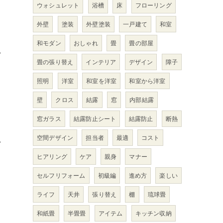
ウォシュレット
浴槽
床
フローリング
外壁
塗装
外壁塗装
一戸建て
和室
和モダン
おしゃれ
畳
畳の部屋
い
畳の張り替え
インテリア
デザイン
障子
照明
洋室
和室を洋室
和室から洋室
壁
クロス
結露
窓
内部結露
窓ガラス
結露防止シート
結露防止
断熱
空間デザイン
担当者
最適
コスト
い
ヒアリング
ケア
親身
マナー
ド
セルフリフォーム
初級編
進め方
楽しい
ライフ
天井
張り替え
棚
琉球畳
て
和紙畳
半畳畳
アイテム
キッチン収納