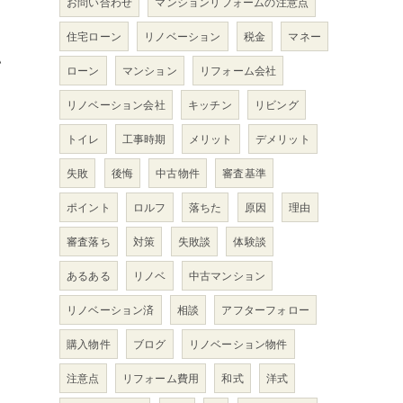
お問い合わせ
マンションリフォームの注意点
住宅ローン
リノベーション
税金
マネー
い
ローン
マンション
リフォーム会社
リノベーション会社
キッチン
リビング
トイレ
工事時期
メリット
デメリット
失敗
後悔
中古物件
審査基準
ポイント
ロルフ
落ちた
原因
理由
審査落ち
対策
失敗談
体験談
あるある
リノベ
中古マンション
リノベーション済
相談
アフターフォロー
購入物件
ブログ
リノベーション物件
注意点
リフォーム費用
和式
洋式