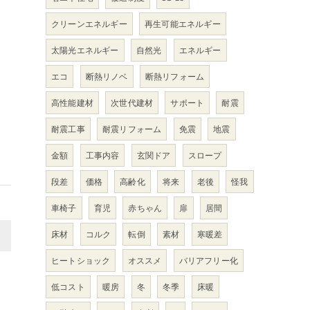
クリーンエネルギー
再生可能エネルギー
ま
太陽光エネルギー
自然光
エネルギー
エコ
断熱リノベ
断熱リフォーム
高性能建材
次世代建材
サポート
耐震
耐震工事
耐震リフォーム
免震
地震
金額
工事内容
玄関ドア
スロープ
段差
価格
高齢化
将来
老後
怪我
車椅子
育児
赤ちゃん
扉
居間
床材
コルク
転倒
素材
寒暖差
>
ヒートショック
オススメ
バリアフリー化
低コスト
暖房
冬
冬季
床暖