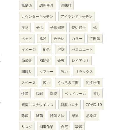
収納術
調理器具
調味料
カウンターキッチン
アイランドキッチン
注意
子供
子供部屋
使い勝手
机
ベッド
風呂
色合い
カラー
雰囲気
イメージ
配色
浴室
バスユニット
料
助成金
補助金
介護
レイアウト
で
間取り
ソファー
狭い
リラックス
スペース
広い
くつろぎ空間
間接照明
快適
快眠
環境
ベッドルーム
癒し
少
新型コロナウイルス
新型コロナ
COVID-19
除菌
滅菌
除菌方法
感染
感染症
自
リスク
消毒作業
自宅
殺菌