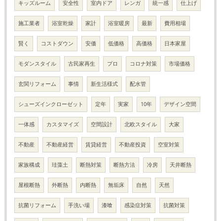
キッズルーム
安全性
室内ドア
レンガ
統一感
仕上げ
施工業者
浴室乾燥
家計
浴室暖房
最新
費用相場
賢く
コストダウン
安価
低価格
高価格
日本家屋
モダンスタイル
古民家再生
プロ
コロナ対策
市場価格
玄関リフォーム
事情
新生活様式
配水管
シューズインクローゼット
定年
実家
10年
デザイン空間
一体感
カスタマイズ
空間設計
北欧スタイル
大家
不動産
不動産経営
賃貸経営
不動産投資
空室対策
家族構成
珪藻土
断熱対策
断熱方法
冷房
天井断熱
屋根断熱
外断熱
内断熱
無垢床
自然
天然
抗菌リフォーム
手洗い場
漆喰
感染症対策
抗菌対策