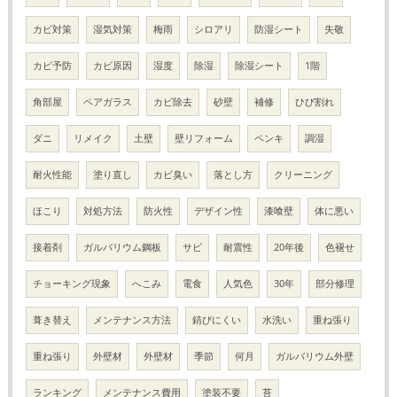
カビ対策
湿気対策
梅雨
シロアリ
防湿シート
失敬
カビ予防
カビ原因
湿度
除湿
除湿シート
1階
角部屋
ペアガラス
カビ除去
砂壁
補修
ひび割れ
ダニ
リメイク
土壁
壁リフォーム
ペンキ
調湿
耐火性能
塗り直し
カビ臭い
落とし方
クリーニング
ほこり
対処方法
防火性
デザイン性
漆喰壁
体に悪い
接着剤
ガルバリウム鋼板
サビ
耐震性
20年後
色褪せ
チョーキング現象
へこみ
電食
人気色
30年
部分修理
葺き替え
メンテナンス方法
錆びにくい
水洗い
重ね張り
重ね張り
外壁材
外壁材
季節
何月
ガルバリウム外壁
ランキング
メンテナンス費用
塗装不要
苔