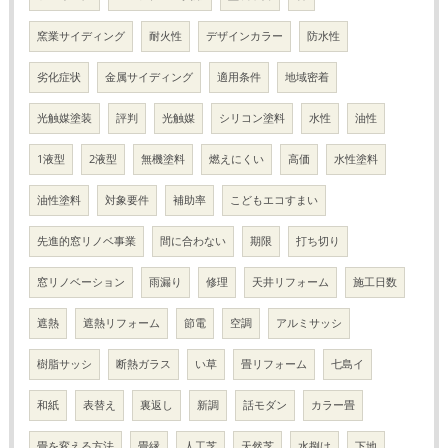
窯業サイディング
耐火性
デザインカラー
防水性
劣化症状
金属サイディング
適用条件
地域密着
光触媒塗装
評判
光触媒
シリコン塗料
水性
油性
1液型
2液型
無機塗料
燃えにくい
高価
水性塗料
油性塗料
対象要件
補助率
こどもエコすまい
先進的窓リノベ事業
間に合わない
期限
打ち切り
窓リノベーション
雨漏り
修理
天井リフォーム
施工日数
遮熱
遮熱リフォーム
節電
空調
アルミサッシ
樹脂サッシ
断熱ガラス
い草
畳リフォーム
七島イ
和紙
表替え
裏返し
新調
話モダン
カラー畳
畳を変える方法
畳縁
人工芝
天然芝
水捌け
下地