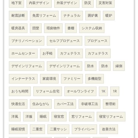
地下室
内装デザイン
外装デザイン
防災
災害対策
耐震診断
免震リフォーム
ナチュラル
囲炉裏
暖炉
暖房器具
団欒
瑕疵物件
書棚
システム収納
プチリノベーション
セルフプロデュース
プロデュース
ホームセンター
お手軽
カフェテラス
カフェテラス
デザインリフォーム
デザインリフォーム
防水
防水
縁側
インナーテラス
家庭環境
ファミリー
多機能型
おうち時間
リフォーム住宅
オールワンライフ
1K
1R
快適生活
住みながら
カバー工法
非破壊工法
整理術
洋風
洋服
睡眠
寝室窓
窓リフォーム
寝室リフォーム
睡眠習慣
二重窓
二重サッシ
プライバシー
改善方法