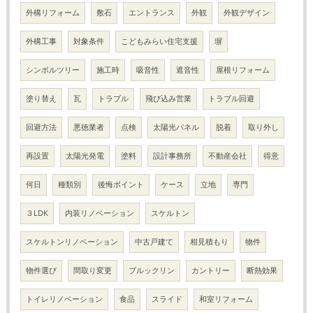
外構リフォーム
敷石
エントランス
外観
外観デザイン
外構工事
対象条件
こどもみらい住宅支援
塀
シンボルツリー
施工時
吸音性
遮音性
屋根リフォーム
塗り替え
瓦
トラブル
飛び込み営業
トラブル回避
回避方法
悪徳業者
点検
太陽光パネル
脱着
取り外し
再設置
太陽光発電
塗料
設計事務所
不動産会社
得意
何日
種類別
後悔ポイント
ケース
立地
専門
３LDK
内装リノベーション
スケルトン
スケルトンリノベーション
中古戸建て
相見積もり
物件
物件選び
間取り変更
ブルックリン
カントリー
断熱効果
トイレリノベーション
食品
スライド
和室リフォーム