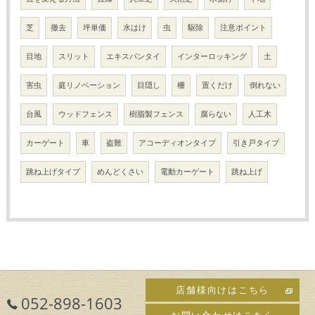
芝
撤去
坪単価
水はけ
虫
駆除
注意ポイント
目地
スリット
エキスパンタイ
インターロッキング
土
害虫
庭リノベーション
目隠し
柵
置くだけ
倒れない
台風
ウッドフェンス
樹脂製フェンス
腐らない
人工木
カーゲート
車
盗難
アコーディオンタイプ
引き戸タイプ
跳ね上げタイプ
めんどくさい
電動カーゲート
跳ね上げ
店舗様向けはこちら
052-898-1603