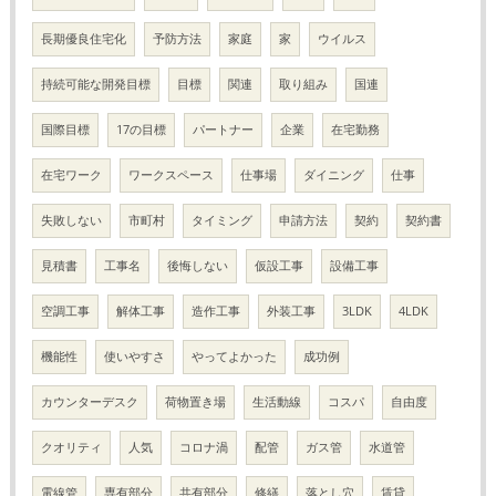
長期優良住宅化
予防方法
家庭
家
ウイルス
持続可能な開発目標
目標
関連
取り組み
国連
国際目標
17の目標
パートナー
企業
在宅勤務
在宅ワーク
ワークスペース
仕事場
ダイニング
仕事
失敗しない
市町村
タイミング
申請方法
契約
契約書
見積書
工事名
後悔しない
仮設工事
設備工事
空調工事
解体工事
造作工事
外装工事
3LDK
4LDK
機能性
使いやすさ
やってよかった
成功例
カウンターデスク
荷物置き場
生活動線
コスパ
自由度
クオリティ
人気
コロナ渦
配管
ガス管
水道管
電線管
専有部分
共有部分
修繕
落とし穴
賃貸