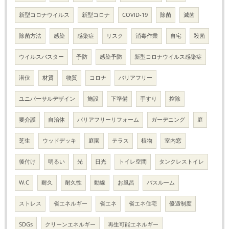
新型コロナウイルス
新型コロナ
COVID-19
除菌
滅菌
除菌方法
感染
感染症
リスク
消毒作業
自宅
殺菌
ウイルスバスター
予防
感染予防
新型コロナウイルス感染症
潜伏
材質
物質
コロナ
バリアフリー
ユニバーサルデザイン
施設
下準備
手すり
控除
要介護
自治体
バリアフリーリフォーム
ガーデニング
庭
芝生
ウッドデッキ
庭園
テラス
植物
室内窓
後付け
明るい
光
日光
トイレ空間
タンクレストイレ
W.C
耐久
耐久性
動線
お風呂
バスルーム
ストレス
省エネルギー
省エネ
省エネ住宅
優遇制度
SDGs
クリーンエネルギー
再生可能エネルギー