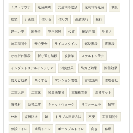
ミストサウナ
返済期間
元金均等返済
元利均等返済
利息
総額
計画性
借りる
借り方
融資実行
銀行
建ぺい率
断熱性
室内階段
位置
確認申請
明るさ
施工期間中
安心安全
ライススタイル
螺旋階段
直階段
かね折れ階段
折り返し階段
改善策
スケルトン天井
インダストリアルインテリア
消臭効果
防カビ効果
除菌効果
防カビ効果
高くする
マンション管理
管理規約
管理会社
二重天井
二重床
軽量衝撃音
重量衝撃音
遮音マット
吸音材
防音工事
キャットウォーク
リフォーム中
留守
外出
盗難防止
鍵
トラブル回避方法
不安
工事期間中
仮設トイレ
簡易トイレ
ポータブルトイレ
向き
移動