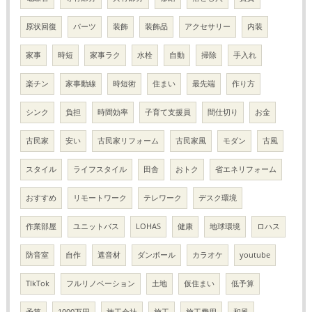
原状回復
パーツ
装飾
装飾品
アクセサリー
内装
家事
時短
家事ラク
水栓
自動
掃除
手入れ
楽チン
家事動線
時短術
住まい
最先端
作り方
シンク
負担
時間効率
子育て支援員
間仕切り
お金
古民家
安い
古民家リフォーム
古民家風
モダン
古風
スタイル
ライフスタイル
田舎
おトク
省エネリフォーム
おすすめ
リモートワーク
テレワーク
デスク環境
作業部屋
ユニットバス
LOHAS
健康
地球環境
ロハス
防音室
自作
遮音材
ダンボール
カラオケ
youtube
TIkTok
フルリノベーション
土地
仮住まい
低予算
予算
1000万円
施工会社
施工
施工費用
和風