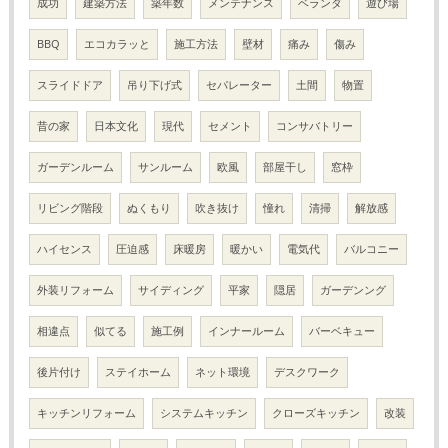
成功
建築方法
築年数
メンテナンス
ベランダ
遊び場
BBQ
エコカラッと
施工方法
壁材
痛み
傷み
スライドドア
吊り下げ式
セパレーター
土間
物置
昔の家
日本文化
現代
セメント
コンサバトリー
ガーデンルーム
サンルーム
欧風
部屋干し
窓枠
リビング階段
ぬくもり
吹き抜け
憧れ
清掃
解放感
ハイセンス
圧迫感
床暖房
暖かい
電気代
バルコニー
外装リフォーム
サイディング
平家
隠居
ガーデンング
相違点
似てる
施工例
インナールーム
バーベキュー
後片付け
ステイホーム
ネット環境
デスクワーク
キッチンリフォーム
システムキッチン
クローズキッチン
改装