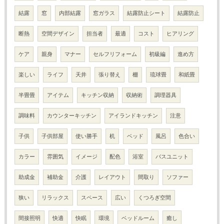
結露
窓
内部結露
窓ガラス
結露防止シート
結露防止
断熱
空間デザイン
担当者
最適
コスト
ヒアリング
ケア
親身
マナー
セルフリフォーム
初級編
進め方
楽しい
ライフ
天井
張り替え
棚
琉球畳
和紙畳
半畳畳
アイテム
キッチン収納
収納術
調理器具
調味料
カウンターキッチン
アイランドキッチン
注意
子供
子供部屋
使い勝手
机
ベッド
風呂
色合い
カラー
雰囲気
イメージ
配色
浴室
バスユニット
助成金
補助金
介護
レイアウト
間取り
ソファー
狭い
リラックス
スペース
広い
くつろぎ空間
間接照明
快適
快眠
環境
ベッドルーム
癒し