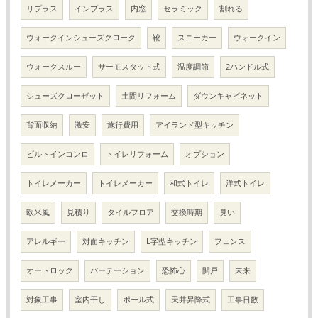
リプラス
インプラス
内窓
セラミック
割れる
ウォークインシューズクローク
靴
スニーカー
ウォークイン
ウォークスルー
サーモスタット式
温度調節
2ハンドル式
シューズクローゼット
土間リフォーム
ダウンキャビネット
背面収納
激安
施行費用
アイランド型キッチン
ビルトインコンロ
トイレリフォーム
オプション
トイレメーカー
トイレメーカー
和式トイレ
洋式トイレ
欧米風
見積り
タイルフロア
交換時期
臭い
アレルギー
対面キッチン
L字型キッチン
フェンス
オートロック
パーテーション
恐怖心
開戸
未来
対象工事
室内干し
ポール式
天井昇降式
工事日数