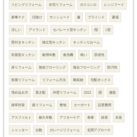
リビングリフォーム
住宅リフォーム
ガスコンロ
レンジフード
家事テク
日除け
サンシェード
簾
ブラインド
夏場
涼しい
アイランド
セパレート型キッチン
I型
L型
壁付きキッチン
独立型キッチン
キッチンりおーム
対面型キッチン
耐用年数
食洗機
暗い
防音性
床リフォーム
無垢フローリング
複合フローリング
防汚性
部屋リフォーム
リフォーム方法
靴収納
宅配ボックス
埋め込み方
置き配
外壁リフォーム
2022
国
舗装
雑草対策
庭リフォーム
整地
カーポート
設置費用
アスファルト
耐久年数
アフターケア
車庫
鉄骨
木造
シャッター
台数
ガレージリフォーム
玄関アプローチ