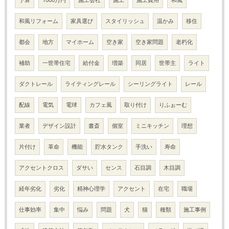
和風リフォーム
家具選び
スタイリッシュ
温かみ
移住
都会
地方
マイホーム
空き家
空き家問題
老朽化
補助
一世帯住宅
給付金
増築
同居
世帯主
ライト
ダクトレール
ライティングレール
シーリングライト
レール
配線
電気
電球
カフェ風
取り付け
りふぉーむ
業者
デザイン設計
書斎
個室
ミニキッチン
理想
片付け
革命
機能
貯水タンク
手洗い
寿命
アクセントクロス
ダサい
センス
石目調
木目調
経年劣化
劣化
精神心理学
アクセント
在宅
職場
仕事効率
集中
悩み
問題
犬
猫
種類
施工事例