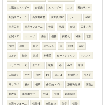
太陽光エネルギー
自然光
エネルギー
エコ
断熱リノベ
断熱リフォーム
高性能建材
次世代建材
サポート
耐震
耐震工事
耐震リフォーム
免震
地震
金額
工事内容
玄関ドア
スロープ
段差
価格
高齢化
将来
老後
怪我
車椅子
育児
赤ちゃん
扉
居間
床材
コルク
転倒
素材
寒暖差
ヒートショック
オススメ
バリアフリー化
低コスト
暖房
冬
冬季
床暖
二階建て
ケガ
台所
IH
コンロ
転倒防止
引き戸
吊り下げ
解体
便所
多目的トイレ
浴室乾燥機
洗面台
脱衣場
非常用ブザー
危険
支援
介護保険
介護リフォーム
保険料
自己負担
所得
保険