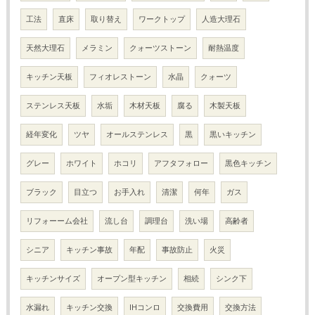
工法
直床
取り替え
ワークトップ
人造大理石
天然大理石
メラミン
クォーツストーン
耐熱温度
キッチン天板
フィオレストーン
水晶
クォーツ
ステンレス天板
水垢
木材天板
腐る
木製天板
経年変化
ツヤ
オールステンレス
黒
黒いキッチン
グレー
ホワイト
ホコリ
アフタフォロー
黒色キッチン
ブラック
目立つ
お手入れ
清潔
何年
ガス
リフォーーム会社
流し台
調理台
洗い場
高齢者
シニア
キッチン事故
年配
事故防止
火災
キッチンサイズ
オープン型キッチン
相続
シンク下
水漏れ
キッチン交換
IHコンロ
交換費用
交換方法