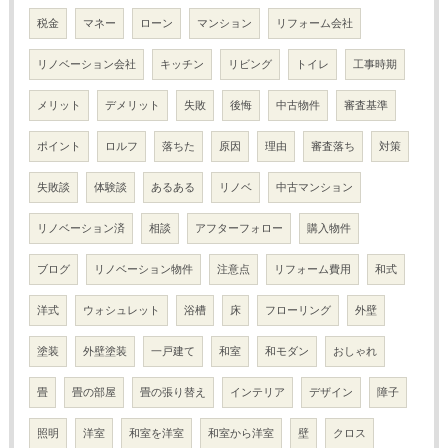
税金
マネー
ローン
マンション
リフォーム会社
リノベーション会社
キッチン
リビング
トイレ
工事時期
メリット
デメリット
失敗
後悔
中古物件
審査基準
ポイント
ロルフ
落ちた
原因
理由
審査落ち
対策
失敗談
体験談
あるある
リノベ
中古マンション
リノベーション済
相談
アフターフォロー
購入物件
ブログ
リノベーション物件
注意点
リフォーム費用
和式
洋式
ウォシュレット
浴槽
床
フローリング
外壁
塗装
外壁塗装
一戸建て
和室
和モダン
おしゃれ
畳
畳の部屋
畳の張り替え
インテリア
デザイン
障子
照明
洋室
和室を洋室
和室から洋室
壁
クロス