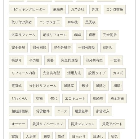
IHクッキングヒーター
依頼先
ガス会社
外注
コンロ交換
取り付け業者
エンボス加工
10年後
黒天板
浴室リフォーム
老後リフォーム
60歳
還暦
完全同居
完全分離
部分同居
完全分離型
一部分離型
縦割り
横割り
その後
需要
完全同居型
部分共有型
一世帯
リフォーム内容
完全共有型
活用方法
設置タイプ
ガス式
電気式
後付けリフォーム
風除室
形状
風除け
樹脂
どれくらい
増額
40代
エコキュート
相続前
税金対策
相続評価額
賃貸物件
ニーズ
耐震基準
家賃収入
オーナー
賃貸リノベーション
賃貸マンション
賃貸アパート
家賃
入居者
満室
価値
日当たり
風通し
湿気