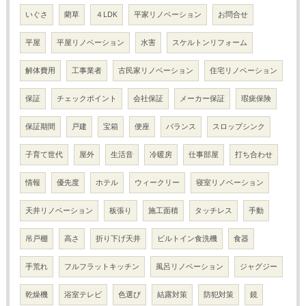
いぐさ
藺草
４LDK
平家リノベーション
お問合せ
平屋
平屋リノベーション
水害
スケルトンリフォーム
解体費用
工事業者
古民家リノベーション
住宅リノベーション
保証
チェックポイント
会社保証
メーカー保証
瑕疵保険
保証期間
戸建
宝箱
便座
バランス
スロップシンク
子育て世代
屋外
生活音
冷暖房
仕事部屋
打ち合わせ
情報
優先度
ホテル
ウィークリー
寝室リノベーション
天井リノベーション
板張り
施工面積
タッチレス
手動
吊戸棚
高さ
折り下げ天井
ビルトイン食洗機
食器
手荒れ
フルフラットキッチン
風呂リノベーション
ジャグジー
乾燥機
浴室テレビ
色選び
結露対策
防犯対策
鏡