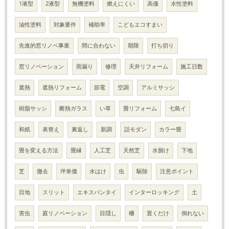
1液型
2液型
無機塗料
燃えにくい
高価
水性塗料
油性塗料
対象要件
補助率
こどもエコすまい
先進的窓リノベ事業
間に合わない
期限
打ち切り
窓リノベーション
雨漏り
修理
天井リフォーム
施工日数
遮熱
遮熱リフォーム
節電
空調
アルミサッシ
樹脂サッシ
断熱ガラス
い草
畳リフォーム
七島イ
和紙
表替え
裏返し
新調
話モダン
カラー畳
畳を変える方法
畳縁
人工芝
天然芝
水捌け
下地
芝
撤去
坪単価
水はけ
虫
駆除
注意ポイント
目地
スリット
エキスパンタイ
インターロッキング
土
害虫
庭リノベーション
目隠し
柵
置くだけ
倒れない