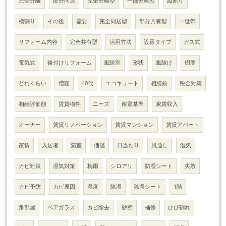
完全分離
部分同居
完全分離型
一部分離型
縦割り
横割り
その後
需要
完全同居型
部分共有型
一世帯
リフォーム内容
完全共有型
活用方法
設置タイプ
ガス式
電気式
後付けリフォーム
風除室
形状
風除け
樹脂
どれくらい
増額
40代
エコキュート
相続前
税金対策
相続評価額
賃貸物件
ニーズ
耐震基準
家賃収入
オーナー
賃貸リノベーション
賃貸マンション
賃貸アパート
家賃
入居者
満室
価値
日当たり
風通し
湿気
カビ対策
湿気対策
梅雨
シロアリ
防湿シート
失敬
カビ予防
カビ原因
湿度
除湿
除湿シート
1階
角部屋
ペアガラス
カビ除去
砂壁
補修
ひび割れ