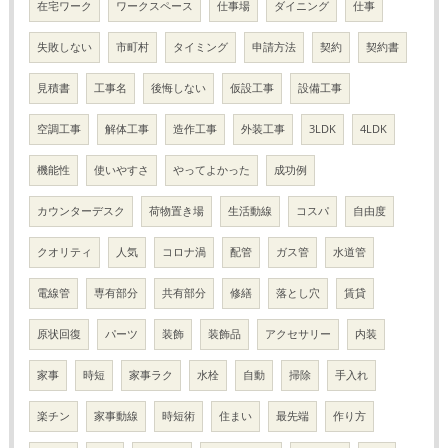
在宅ワーク
ワークスペース
仕事場
ダイニング
仕事
失敗しない
市町村
タイミング
申請方法
契約
契約書
見積書
工事名
後悔しない
仮設工事
設備工事
空調工事
解体工事
造作工事
外装工事
3LDK
4LDK
機能性
使いやすさ
やってよかった
成功例
カウンターデスク
荷物置き場
生活動線
コスパ
自由度
クオリティ
人気
コロナ渦
配管
ガス管
水道管
電線管
専有部分
共有部分
修繕
落とし穴
賃貸
原状回復
パーツ
装飾
装飾品
アクセサリー
内装
家事
時短
家事ラク
水栓
自動
掃除
手入れ
楽チン
家事動線
時短術
住まい
最先端
作り方