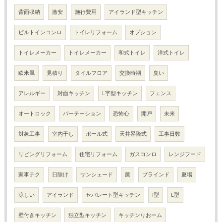
背面収納
激安
施行費用
アイランド型キッチン
ビルトインコンロ
トイレリフォーム
オプション
トイレメーカー
トイレメーカー
和式トイレ
洋式トイレ
欧米風
見積り
タイルフロア
交換時期
臭い
アレルギー
対面キッチン
L字型キッチン
フェンス
オートロック
パーテーション
恐怖心
開戸
未来
対象工事
室内干し
ポール式
天井昇降式
工事日数
リビングリフォーム
住宅リフォーム
ガスコンロ
レンジフード
家事テク
日除け
サンシェード
簾
ブラインド
夏場
涼しい
アイランド
セパレート型キッチン
I型
L型
壁付きキッチン
独立型キッチン
キッチンりおーム