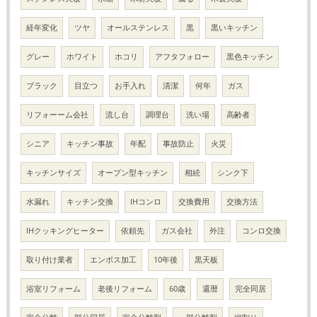
経年変化
ツヤ
オールステンレス
黒
黒いキッチン
グレー
ホワイト
ホコリ
アフタフォロー
黒色キッチン
ブラック
目立つ
お手入れ
清潔
何年
ガス
リフォーーム会社
流し台
調理台
洗い場
高齢者
シニア
キッチン事故
年配
事故防止
火災
キッチンサイズ
オープン型キッチン
相続
シンク下
水漏れ
キッチン交換
IHコンロ
交換費用
交換方法
IHクッキングヒーター
依頼先
ガス会社
外注
コンロ交換
取り付け業者
エンボス加工
10年後
黒天板
浴室リフォーム
老後リフォーム
60歳
還暦
完全同居