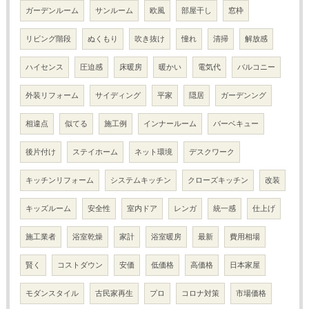
ガーデンルーム
サンルーム
欧風
部屋干し
窓枠
リビング階段
ぬくもり
吹き抜け
憧れ
清掃
解放感
ハイセンス
圧迫感
床暖房
暖かい
電気代
バルコニー
外装リフォーム
サイディング
平家
隠居
ガーデンング
相違点
似てる
施工例
インナールーム
バーベキュー
後片付け
ステイホーム
ネット環境
デスクワーク
キッチンリフォーム
システムキッチン
クローズキッチン
改装
キッズルーム
安全性
室内ドア
レンガ
統一感
仕上げ
施工業者
浴室乾燥
家計
浴室暖房
最新
費用相場
賢く
コストダウン
安価
低価格
高価格
日本家屋
モダンスタイル
古民家再生
プロ
コロナ対策
市場価格