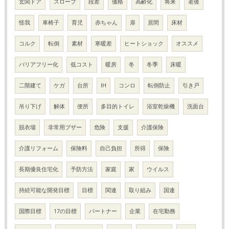
玄関ドア
スロープ
段差
価格
高齢化
将来
老後
怪我
車椅子
育児
赤ちゃん
扉
居間
床材
コルク
転倒
素材
寒暖差
ヒートショック
オススメ
バリアフリー化
低コスト
暖房
冬
冬季
床暖
二階建て
ケガ
台所
IH
コンロ
転倒防止
引き戸
吊り下げ
解体
便所
多目的トイレ
浴室乾燥機
洗面台
脱衣場
非常用ブザー
危険
支援
介護保険
介護リフォーム
保険料
自己負担
所得
保険
長期優良住宅化
予防方法
家庭
家
ウイルス
持続可能な開発目標
目標
関連
取り組み
国連
国際目標
17の目標
パートナー
企業
在宅勤務