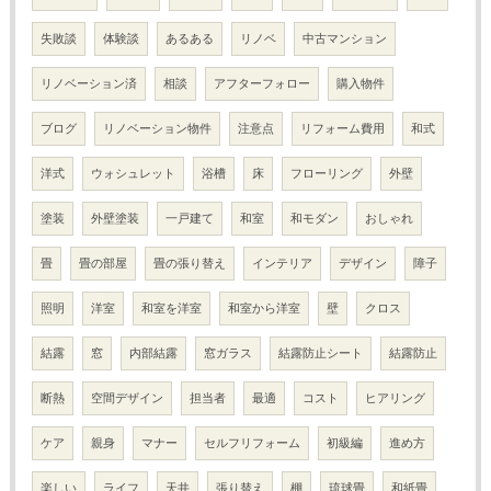
失敗談
体験談
あるある
リノベ
中古マンション
リノベーション済
相談
アフターフォロー
購入物件
ブログ
リノベーション物件
注意点
リフォーム費用
和式
洋式
ウォシュレット
浴槽
床
フローリング
外壁
塗装
外壁塗装
一戸建て
和室
和モダン
おしゃれ
畳
畳の部屋
畳の張り替え
インテリア
デザイン
障子
照明
洋室
和室を洋室
和室から洋室
壁
クロス
結露
窓
内部結露
窓ガラス
結露防止シート
結露防止
断熱
空間デザイン
担当者
最適
コスト
ヒアリング
ケア
親身
マナー
セルフリフォーム
初級編
進め方
楽しい
ライフ
天井
張り替え
棚
琉球畳
和紙畳