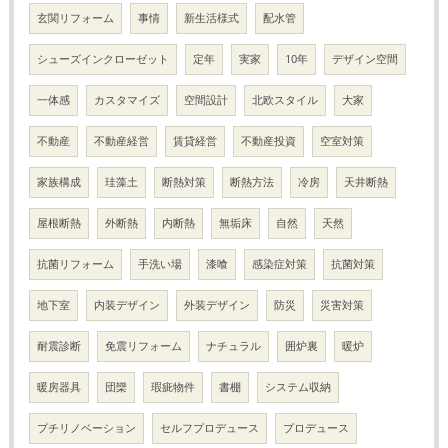
玄関リフォーム
事情
新生活様式
配水管
シューズインクローゼット
定年
実家
10年
デザイン空間
一体感
カスタマイズ
空間設計
北欧スタイル
大家
不動産
不動産経営
賃貸経営
不動産投資
空室対策
家族構成
珪藻土
断熱対策
断熱方法
冷房
天井断熱
屋根断熱
外断熱
内断熱
無垢床
自然
天然
抗菌リフォーム
手洗い場
漆喰
感染症対策
抗菌対策
地下室
内装デザイン
外装デザイン
防災
災害対策
耐震診断
免震リフォーム
ナチュラル
囲炉裏
暖炉
暖房器具
団欒
瑕疵物件
書棚
システム収納
プチリノベーション
セルフプロデュース
プロデュース