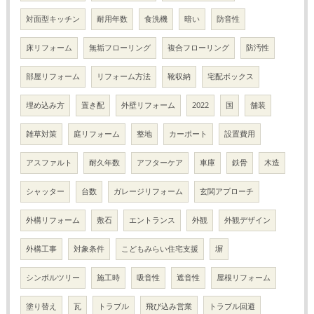
対面型キッチン
耐用年数
食洗機
暗い
防音性
床リフォーム
無垢フローリング
複合フローリング
防汚性
部屋リフォーム
リフォーム方法
靴収納
宅配ボックス
埋め込み方
置き配
外壁リフォーム
2022
国
舗装
雑草対策
庭リフォーム
整地
カーポート
設置費用
アスファルト
耐久年数
アフターケア
車庫
鉄骨
木造
シャッター
台数
ガレージリフォーム
玄関アプローチ
外構リフォーム
敷石
エントランス
外観
外観デザイン
外構工事
対象条件
こどもみらい住宅支援
塀
シンボルツリー
施工時
吸音性
遮音性
屋根リフォーム
塗り替え
瓦
トラブル
飛び込み営業
トラブル回避