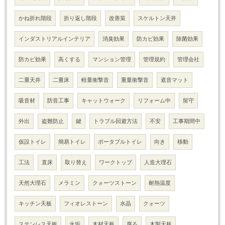
かね折れ階段
折り返し階段
改善策
スケルトン天井
インダストリアルインテリア
消臭効果
防カビ効果
除菌効果
防カビ効果
高くする
マンション管理
管理規約
管理会社
二重天井
二重床
軽量衝撃音
重量衝撃音
遮音マット
吸音材
防音工事
キャットウォーク
リフォーム中
留守
外出
盗難防止
鍵
トラブル回避方法
不安
工事期間中
仮設トイレ
簡易トイレ
ポータブルトイレ
向き
移動
工法
直床
取り替え
ワークトップ
人造大理石
天然大理石
メラミン
クォーツストーン
耐熱温度
キッチン天板
フィオレストーン
水晶
クォーツ
ステンレス天板
水垢
木材天板
腐る
木製天板