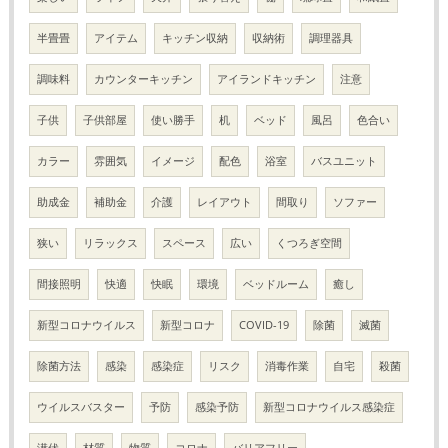
半畳畳
アイテム
キッチン収納
収納術
調理器具
調味料
カウンターキッチン
アイランドキッチン
注意
子供
子供部屋
使い勝手
机
ベッド
風呂
色合い
カラー
雰囲気
イメージ
配色
浴室
バスユニット
助成金
補助金
介護
レイアウト
間取り
ソファー
狭い
リラックス
スペース
広い
くつろぎ空間
間接照明
快適
快眠
環境
ベッドルーム
癒し
新型コロナウイルス
新型コロナ
COVID-19
除菌
滅菌
除菌方法
感染
感染症
リスク
消毒作業
自宅
殺菌
ウイルスバスター
予防
感染予防
新型コロナウイルス感染症
潜伏
材質
物質
コロナ
バリアフリー