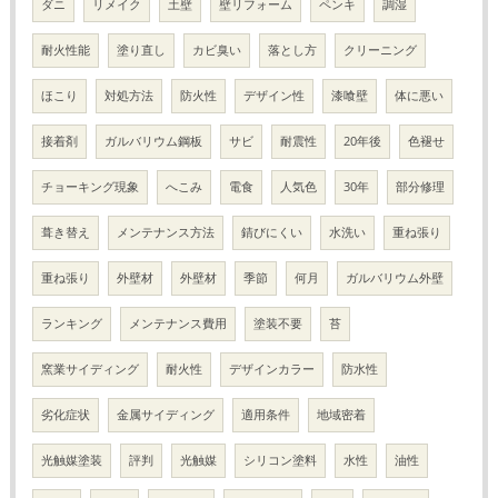
ダニ
リメイク
土壁
壁リフォーム
ペンキ
調湿
耐火性能
塗り直し
カビ臭い
落とし方
クリーニング
ほこり
対処方法
防火性
デザイン性
漆喰壁
体に悪い
接着剤
ガルバリウム鋼板
サビ
耐震性
20年後
色褪せ
チョーキング現象
へこみ
電食
人気色
30年
部分修理
葺き替え
メンテナンス方法
錆びにくい
水洗い
重ね張り
重ね張り
外壁材
外壁材
季節
何月
ガルバリウム外壁
ランキング
メンテナンス費用
塗装不要
苔
窯業サイディング
耐火性
デザインカラー
防水性
劣化症状
金属サイディング
適用条件
地域密着
光触媒塗装
評判
光触媒
シリコン塗料
水性
油性