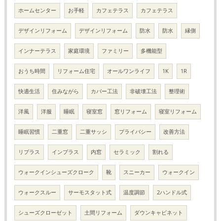
ホームセンター
お手軽
カフェテラス
カフェテラス
デザインリフォーム
デザインリフォーム
防水
防水
縁側
インナーテラス
家庭環境
ファミリー
多機能型
おうち時間
リフォーム住宅
オールワンライフ
1K
1R
快適生活
住みながら
カバー工法
非破壊工法
整理術
洋風
洋服
睡眠
寝室窓
窓リフォーム
寝室リフォーム
睡眠習慣
二重窓
二重サッシ
プライバシー
改善方法
リプラス
インプラス
内窓
セラミック
割れる
ウォークインシューズクローク
靴
スニーカー
ウォークイン
ウォークスルー
サーモスタット式
温度調節
2ハンドル式
シューズクローゼット
土間リフォーム
ダウンキャビネット