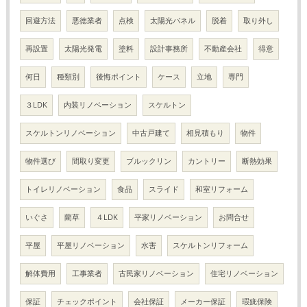
回避方法
悪徳業者
点検
太陽光パネル
脱着
取り外し
再設置
太陽光発電
塗料
設計事務所
不動産会社
得意
何日
種類別
後悔ポイント
ケース
立地
専門
３LDK
内装リノベーション
スケルトン
スケルトンリノベーション
中古戸建て
相見積もり
物件
物件選び
間取り変更
ブルックリン
カントリー
断熱効果
トイレリノベーション
食品
スライド
和室リフォーム
いぐさ
藺草
４LDK
平家リノベーション
お問合せ
平屋
平屋リノベーション
水害
スケルトンリフォーム
解体費用
工事業者
古民家リノベーション
住宅リノベーション
保証
チェックポイント
会社保証
メーカー保証
瑕疵保険