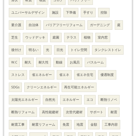
ユニバーサルデザイン
施設
下準備
手すり
控除
要介護
自治体
バリアフリーリフォーム
ガーデニング
庭
芝生
ウッドデッキ
庭園
テラス
植物
室内窓
後付け
明るい
光
日光
トイレ空間
タンクレストイレ
W.C
耐久
耐久性
動線
お風呂
バスルーム
ストレス
省エネルギー
省エネ
省エネ住宅
優遇制度
SDGs
クリーンエネルギー
再生可能エネルギー
太陽光エネルギー
自然光
エネルギー
エコ
断熱リノベ
断熱リフォーム
高性能建材
次世代建材
サポート
耐震
耐震工事
耐震リフォーム
免震
地震
金額
工事内容