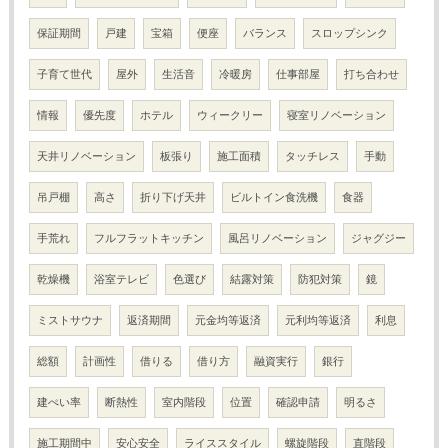
保証期間
戸建
宝箱
便座
バランス
スロップシンク
子育て世代
屋外
生活音
冷暖房
仕事部屋
打ち合わせ
情報
優先度
ホテル
ウィークリー
寝室リノベーション
天井リノベーション
板張り
施工面積
タッチレス
手動
吊戸棚
高さ
折り下げ天井
ビルトイン食洗機
食器
手荒れ
フルフラットキッチン
風呂リノベーション
ジャグジー
乾燥機
浴室テレビ
色選び
結露対策
防犯対策
鏡
ミストサウナ
返済期間
元金均等返済
元利均等返済
利息
総額
計画性
借りる
借り方
融資実行
銀行
建ぺい率
断熱性
室内階段
位置
確認申請
明るさ
施工期間中
安心安全
ライススタイル
螺旋階段
直階段