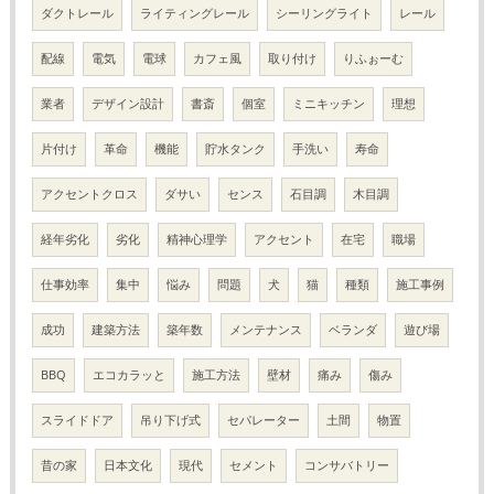
ダクトレール
ライティングレール
シーリングライト
レール
配線
電気
電球
カフェ風
取り付け
りふぉーむ
業者
デザイン設計
書斎
個室
ミニキッチン
理想
片付け
革命
機能
貯水タンク
手洗い
寿命
アクセントクロス
ダサい
センス
石目調
木目調
経年劣化
劣化
精神心理学
アクセント
在宅
職場
仕事効率
集中
悩み
問題
犬
猫
種類
施工事例
成功
建築方法
築年数
メンテナンス
ベランダ
遊び場
BBQ
エコカラッと
施工方法
壁材
痛み
傷み
スライドドア
吊り下げ式
セパレーター
土間
物置
昔の家
日本文化
現代
セメント
コンサバトリー