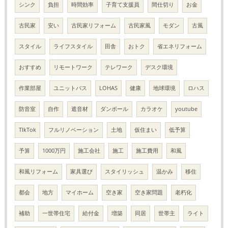
シンク
負担
時間効率
子育て支援員
間仕切り
お金
古民家
安い
古民家リフォーム
古民家風
モダン
古風
スタイル
ライフスタイル
田舎
おトク
省エネリフォーム
おすすめ
リモートワーク
テレワーク
デスク環境
作業部屋
ユニットバス
LOHAS
健康
地球環境
ロハス
防音室
自作
遮音材
ダンボール
カラオケ
youtube
TIkTok
フルリノベーション
土地
仮住まい
低予算
予算
1000万円
施工会社
施工
施工費用
和風
和風リフォーム
家具選び
スタイリッシュ
温かみ
移住
都会
地方
マイホーム
空き家
空き家問題
老朽化
補助
一世帯住宅
給付金
増築
同居
世帯主
ライト