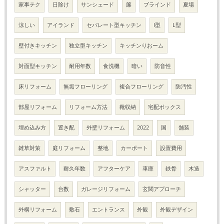
家事テク
日除け
サンシェード
簾
ブラインド
夏場
涼しい
アイランド
セパレート型キッチン
I型
L型
壁付きキッチン
独立型キッチン
キッチンりおーム
対面型キッチン
耐用年数
食洗機
暗い
防音性
床リフォーム
無垢フローリング
複合フローリング
防汚性
部屋リフォーム
リフォーム方法
靴収納
宅配ボックス
埋め込み方
置き配
外壁リフォーム
2022
国
舗装
雑草対策
庭リフォーム
整地
カーポート
設置費用
アスファルト
耐久年数
アフターケア
車庫
鉄骨
木造
シャッター
台数
ガレージリフォーム
玄関アプローチ
外構リフォーム
敷石
エントランス
外観
外観デザイン