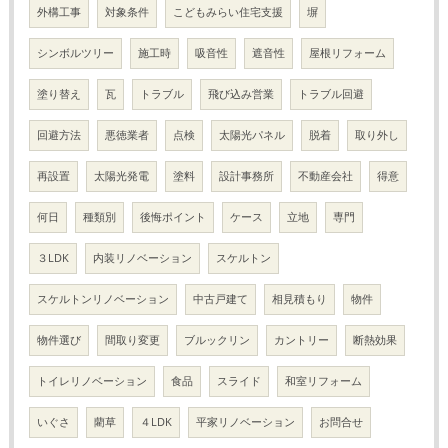
外構工事
対象条件
こどもみらい住宅支援
塀
シンボルツリー
施工時
吸音性
遮音性
屋根リフォーム
塗り替え
瓦
トラブル
飛び込み営業
トラブル回避
回避方法
悪徳業者
点検
太陽光パネル
脱着
取り外し
再設置
太陽光発電
塗料
設計事務所
不動産会社
得意
何日
種類別
後悔ポイント
ケース
立地
専門
３LDK
内装リノベーション
スケルトン
スケルトンリノベーション
中古戸建て
相見積もり
物件
物件選び
間取り変更
ブルックリン
カントリー
断熱効果
トイレリノベーション
食品
スライド
和室リフォーム
いぐさ
藺草
４LDK
平家リノベーション
お問合せ