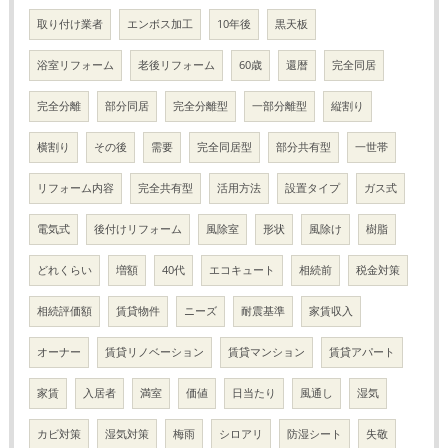
取り付け業者
エンボス加工
10年後
黒天板
浴室リフォーム
老後リフォーム
60歳
還暦
完全同居
完全分離
部分同居
完全分離型
一部分離型
縦割り
横割り
その後
需要
完全同居型
部分共有型
一世帯
リフォーム内容
完全共有型
活用方法
設置タイプ
ガス式
電気式
後付けリフォーム
風除室
形状
風除け
樹脂
どれくらい
増額
40代
エコキュート
相続前
税金対策
相続評価額
賃貸物件
ニーズ
耐震基準
家賃収入
オーナー
賃貸リノベーション
賃貸マンション
賃貸アパート
家賃
入居者
満室
価値
日当たり
風通し
湿気
カビ対策
湿気対策
梅雨
シロアリ
防湿シート
失敬