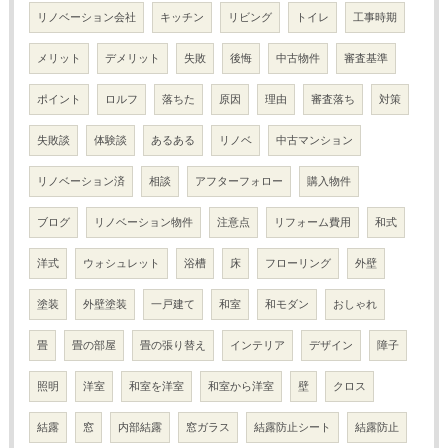
リノベーション会社
キッチン
リビング
トイレ
工事時期
メリット
デメリット
失敗
後悔
中古物件
審査基準
ポイント
ロルフ
落ちた
原因
理由
審査落ち
対策
失敗談
体験談
あるある
リノベ
中古マンション
リノベーション済
相談
アフターフォロー
購入物件
ブログ
リノベーション物件
注意点
リフォーム費用
和式
洋式
ウォシュレット
浴槽
床
フローリング
外壁
塗装
外壁塗装
一戸建て
和室
和モダン
おしゃれ
畳
畳の部屋
畳の張り替え
インテリア
デザイン
障子
照明
洋室
和室を洋室
和室から洋室
壁
クロス
結露
窓
内部結露
窓ガラス
結露防止シート
結露防止