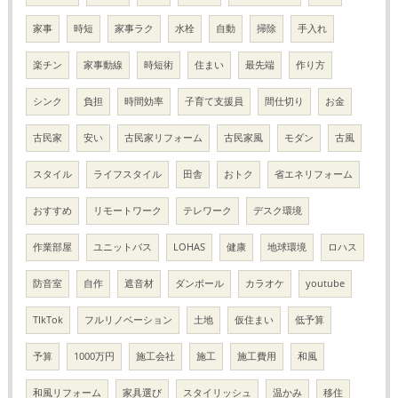
家事
時短
家事ラク
水栓
自動
掃除
手入れ
楽チン
家事動線
時短術
住まい
最先端
作り方
シンク
負担
時間効率
子育て支援員
間仕切り
お金
古民家
安い
古民家リフォーム
古民家風
モダン
古風
スタイル
ライフスタイル
田舎
おトク
省エネリフォーム
おすすめ
リモートワーク
テレワーク
デスク環境
作業部屋
ユニットバス
LOHAS
健康
地球環境
ロハス
防音室
自作
遮音材
ダンボール
カラオケ
youtube
TIkTok
フルリノベーション
土地
仮住まい
低予算
予算
1000万円
施工会社
施工
施工費用
和風
和風リフォーム
家具選び
スタイリッシュ
温かみ
移住