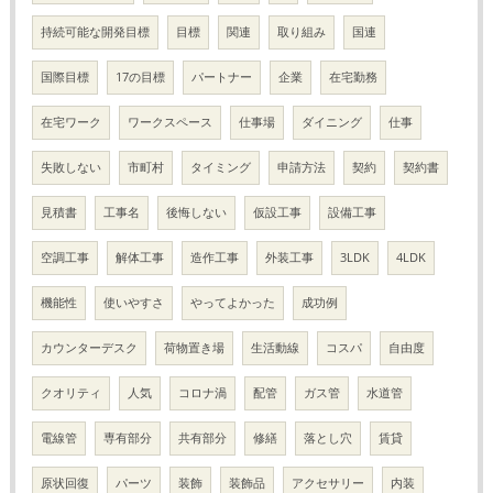
持続可能な開発目標
目標
関連
取り組み
国連
国際目標
17の目標
パートナー
企業
在宅勤務
在宅ワーク
ワークスペース
仕事場
ダイニング
仕事
失敗しない
市町村
タイミング
申請方法
契約
契約書
見積書
工事名
後悔しない
仮設工事
設備工事
空調工事
解体工事
造作工事
外装工事
3LDK
4LDK
機能性
使いやすさ
やってよかった
成功例
カウンターデスク
荷物置き場
生活動線
コスパ
自由度
クオリティ
人気
コロナ渦
配管
ガス管
水道管
電線管
専有部分
共有部分
修繕
落とし穴
賃貸
原状回復
パーツ
装飾
装飾品
アクセサリー
内装