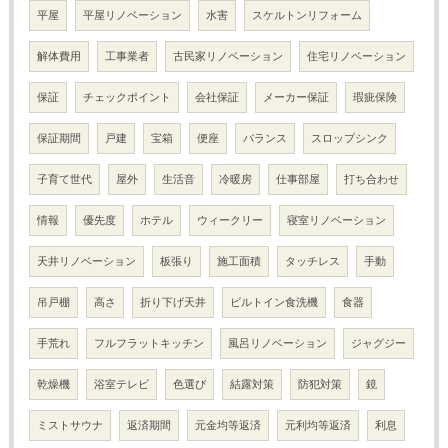
平屋
平屋リノベーション
水害
スケルトンリフォーム
解体費用
工事業者
古民家リノベーション
住宅リノベーション
保証
チェックポイント
会社保証
メーカー保証
瑕疵保険
保証期間
戸建
宝箱
便座
バランス
スロップシンク
子育て世代
屋外
生活音
冷暖房
仕事部屋
打ち合わせ
情報
優先度
ホテル
ウィークリー
寝室リノベーション
天井リノベーション
板張り
施工面積
タッチレス
手動
吊戸棚
高さ
折り下げ天井
ビルトイン食洗機
食器
手荒れ
フルフラットキッチン
風呂リノベーション
ジャグジー
乾燥機
浴室テレビ
色選び
結露対策
防犯対策
鏡
ミストサウナ
返済期間
元金均等返済
元利均等返済
利息