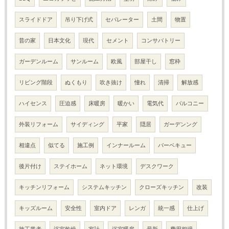
スライドドア
吊り下げ式
セパレーター
土間
物置
昔の家
日本文化
現代
セメント
コンサバトリー
ガーデンルーム
サンルーム
欧風
部屋干し
窓枠
リビング階段
ぬくもり
吹き抜け
憧れ
清掃
解放感
ハイセンス
圧迫感
床暖房
暖かい
電気代
バルコニー
外装リフォーム
サイディング
平家
隠居
ガーデンング
相違点
似てる
施工例
インナールーム
バーベキュー
後片付け
ステイホーム
ネット環境
デスクワーク
キッチンリフォーム
システムキッチン
クローズキッチン
改装
キッズルーム
安全性
室内ドア
レンガ
統一感
仕上げ
施工業者
浴室乾燥
家計
浴室暖房
最新
費用相場