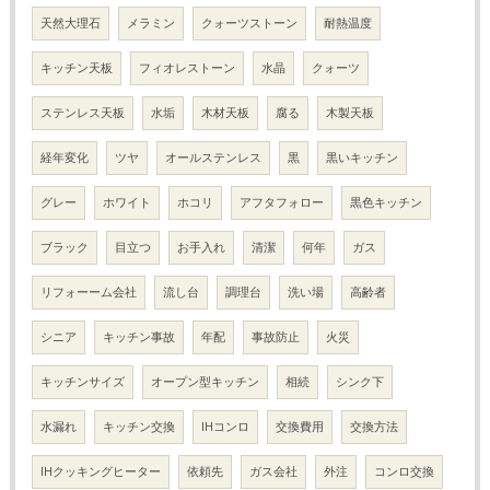
天然大理石
メラミン
クォーツストーン
耐熱温度
キッチン天板
フィオレストーン
水晶
クォーツ
ステンレス天板
水垢
木材天板
腐る
木製天板
経年変化
ツヤ
オールステンレス
黒
黒いキッチン
グレー
ホワイト
ホコリ
アフタフォロー
黒色キッチン
ブラック
目立つ
お手入れ
清潔
何年
ガス
リフォーーム会社
流し台
調理台
洗い場
高齢者
シニア
キッチン事故
年配
事故防止
火災
キッチンサイズ
オープン型キッチン
相続
シンク下
水漏れ
キッチン交換
IHコンロ
交換費用
交換方法
IHクッキングヒーター
依頼先
ガス会社
外注
コンロ交換