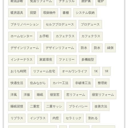
耐震診断
免震リフォーム
ナチュラル
囲炉裏
暖炉
暖房器具
団欒
瑕疵物件
書棚
システム収納
プチリノベーション
セルフプロデュース
プロデュース
ホームセンター
お手軽
カフェテラス
カフェテラス
デザインリフォーム
デザインリフォーム
防水
防水
縁側
インナーテラス
家庭環境
ファミリー
多機能型
おうち時間
リフォーム住宅
オールワンライフ
1K
1R
快適生活
住みながら
カバー工法
非破壊工法
整理術
洋風
洋服
睡眠
寝室窓
窓リフォーム
寝室リフォーム
睡眠習慣
二重窓
二重サッシ
プライバシー
改善方法
リプラス
インプラス
内窓
セラミック
割れる