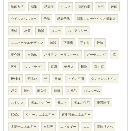
除菌方法
感染
感染症
リスク
消毒作業
自宅
殺菌
ウイルスバスター
予防
感染予防
新型コロナウイルス感染症
潜伏
材質
物質
コロナ
バリアフリー
ユニバーサルデザイン
施設
下準備
手すり
控除
要介護
自治体
バリアフリーリフォーム
ガーデニング
庭
芝生
ウッドデッキ
庭園
テラス
植物
室内窓
後付け
明るい
光
日光
トイレ空間
タンクレストイレ
W.C
耐久
耐久性
動線
お風呂
バスルーム
ストレス
省エネルギー
省エネ
省エネ住宅
優遇制度
SDGs
クリーンエネルギー
再生可能エネルギー
太陽光エネルギー
自然光
エネルギー
エコ
断熱リノベ