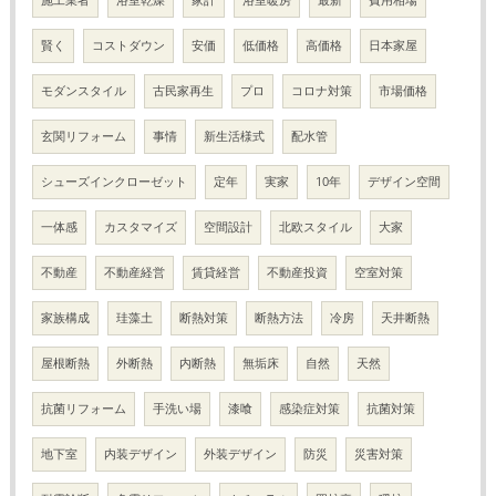
賢く
コストダウン
安価
低価格
高価格
日本家屋
モダンスタイル
古民家再生
プロ
コロナ対策
市場価格
玄関リフォーム
事情
新生活様式
配水管
シューズインクローゼット
定年
実家
10年
デザイン空間
一体感
カスタマイズ
空間設計
北欧スタイル
大家
不動産
不動産経営
賃貸経営
不動産投資
空室対策
家族構成
珪藻土
断熱対策
断熱方法
冷房
天井断熱
屋根断熱
外断熱
内断熱
無垢床
自然
天然
抗菌リフォーム
手洗い場
漆喰
感染症対策
抗菌対策
地下室
内装デザイン
外装デザイン
防災
災害対策