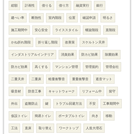
総額
計画性
借りる
借り方
融資実行
銀行
建ぺい率
断熱性
室内階段
位置
確認申請
明るさ
施工期間中
安心安全
ライススタイル
螺旋階段
直階段
かね折れ階段
折り返し階段
改善策
スケルトン天井
インダストリアルインテリア
消臭効果
防カビ効果
除菌効果
防カビ効果
高くする
マンション管理
管理規約
管理会社
二重天井
二重床
軽量衝撃音
重量衝撃音
遮音マット
吸音材
防音工事
キャットウォーク
リフォーム中
留守
外出
盗難防止
鍵
トラブル回避方法
不安
工事期間中
仮設トイレ
簡易トイレ
ポータブルトイレ
向き
移動
工法
直床
取り替え
ワークトップ
人造大理石