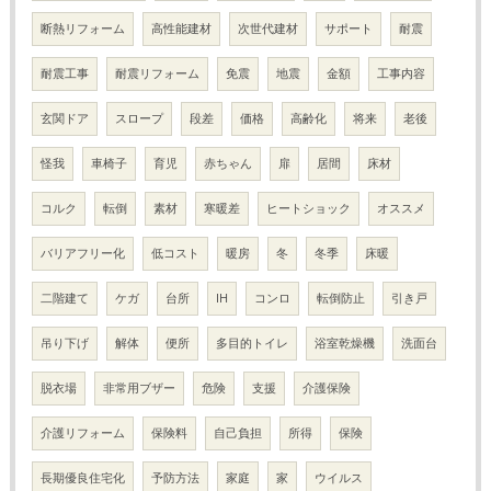
断熱リフォーム
高性能建材
次世代建材
サポート
耐震
耐震工事
耐震リフォーム
免震
地震
金額
工事内容
玄関ドア
スロープ
段差
価格
高齢化
将来
老後
怪我
車椅子
育児
赤ちゃん
扉
居間
床材
コルク
転倒
素材
寒暖差
ヒートショック
オススメ
バリアフリー化
低コスト
暖房
冬
冬季
床暖
二階建て
ケガ
台所
IH
コンロ
転倒防止
引き戸
吊り下げ
解体
便所
多目的トイレ
浴室乾燥機
洗面台
脱衣場
非常用ブザー
危険
支援
介護保険
介護リフォーム
保険料
自己負担
所得
保険
長期優良住宅化
予防方法
家庭
家
ウイルス