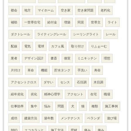
都会
地方
マイホーム
空き家
空き家問題
老朽化
補助
一世帯住宅
給付金
増築
同居
世帯主
ライト
ダクトレール
ライティングレール
シーリングライト
レール
配線
電気
電球
カフェ風
取り付け
りふぉーむ
業者
デザイン設計
書斎
個室
ミニキッチン
理想
片付け
革命
機能
貯水タンク
手洗い
寿命
アクセントクロス
ダサい
センス
石目調
木目調
経年劣化
劣化
精神心理学
アクセント
在宅
職場
仕事効率
集中
悩み
問題
犬
猫
種類
施工事例
成功
建築方法
築年数
メンテナンス
ベランダ
遊び場
BBQ
エコカラッと
施工方法
壁材
痛み
傷み