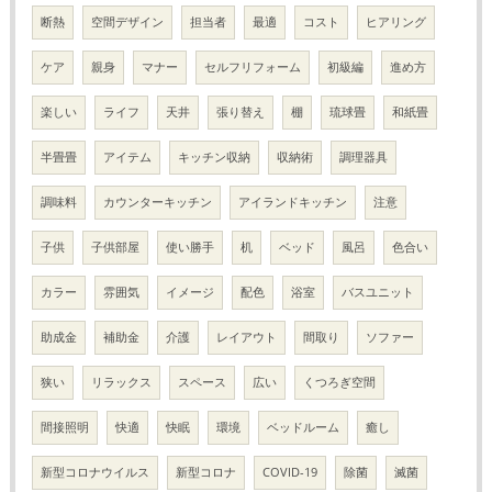
断熱
空間デザイン
担当者
最適
コスト
ヒアリング
ケア
親身
マナー
セルフリフォーム
初級編
進め方
楽しい
ライフ
天井
張り替え
棚
琉球畳
和紙畳
半畳畳
アイテム
キッチン収納
収納術
調理器具
調味料
カウンターキッチン
アイランドキッチン
注意
子供
子供部屋
使い勝手
机
ベッド
風呂
色合い
カラー
雰囲気
イメージ
配色
浴室
バスユニット
助成金
補助金
介護
レイアウト
間取り
ソファー
狭い
リラックス
スペース
広い
くつろぎ空間
間接照明
快適
快眠
環境
ベッドルーム
癒し
新型コロナウイルス
新型コロナ
COVID-19
除菌
滅菌