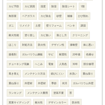
カビ予防
カビ原因
湿度
除湿
除湿シート
1階
角部屋
ペアガラス
カビ除去
砂壁
補修
ひび割れ
ダニ
リメイク
土壁
壁リフォーム
ペンキ
調湿
耐火性能
塗り直し
カビ臭い
落とし方
クリーニング
ほこり
対処方法
防火性
デザイン性
漆喰壁
体に悪い
接着剤
ガルバリウム鋼板
サビ
耐震性
20年後
色褪せ
チョーキング現象
へこみ
電食
人気色
30年
部分修理
葺き替え
メンテナンス方法
錆びにくい
水洗い
重ね張り
重ね張り
外壁材
外壁材
季節
何月
ガルバリウム外壁
ランキング
メンテナンス費用
塗装不要
苔
窯業サイディング
耐火性
デザインカラー
防水性