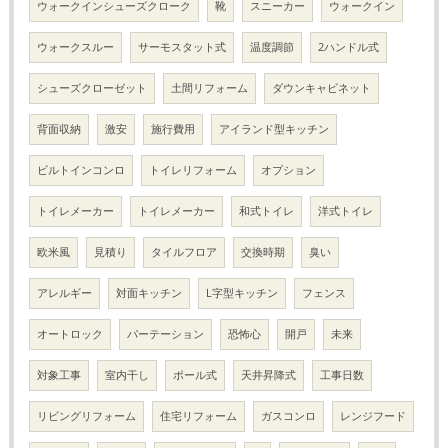
ウォークインシューズクローク
靴
スニーカー
ウォークイン
ウォークスルー
サーモスタット式
温度調節
2ハンドル式
シューズクローゼット
土間リフォーム
ダウンキャビネット
背面収納
激安
施行費用
アイランド型キッチン
ビルトインコンロ
トイレリフォーム
オプション
トイレメーカー
トイレメーカー
和式トイレ
洋式トイレ
欧米風
見積り
タイルフロア
交換時期
臭い
アレルギー
対面キッチン
L字型キッチン
フェンス
オートロック
パーテーション
恐怖心
開戸
未来
対象工事
室内干し
ポール式
天井昇降式
工事日数
リビングリフォーム
住宅リフォーム
ガスコンロ
レンジフード