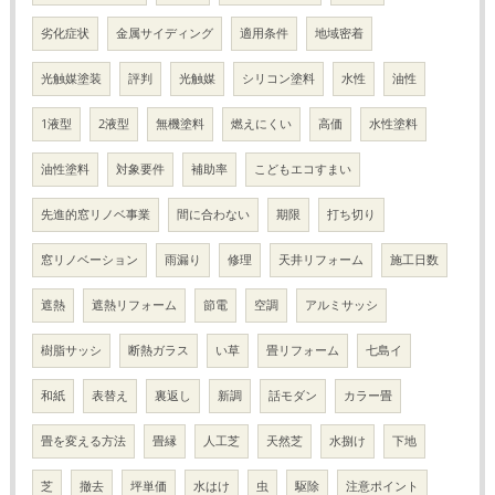
劣化症状
金属サイディング
適用条件
地域密着
光触媒塗装
評判
光触媒
シリコン塗料
水性
油性
1液型
2液型
無機塗料
燃えにくい
高価
水性塗料
油性塗料
対象要件
補助率
こどもエコすまい
先進的窓リノベ事業
間に合わない
期限
打ち切り
窓リノベーション
雨漏り
修理
天井リフォーム
施工日数
遮熱
遮熱リフォーム
節電
空調
アルミサッシ
樹脂サッシ
断熱ガラス
い草
畳リフォーム
七島イ
和紙
表替え
裏返し
新調
話モダン
カラー畳
畳を変える方法
畳縁
人工芝
天然芝
水捌け
下地
芝
撤去
坪単価
水はけ
虫
駆除
注意ポイント