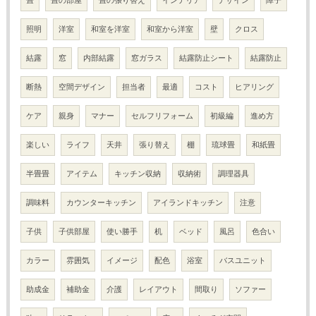
照明
洋室
和室を洋室
和室から洋室
壁
クロス
結露
窓
内部結露
窓ガラス
結露防止シート
結露防止
断熱
空間デザイン
担当者
最適
コスト
ヒアリング
ケア
親身
マナー
セルフリフォーム
初級編
進め方
楽しい
ライフ
天井
張り替え
棚
琉球畳
和紙畳
半畳畳
アイテム
キッチン収納
収納術
調理器具
調味料
カウンターキッチン
アイランドキッチン
注意
子供
子供部屋
使い勝手
机
ベッド
風呂
色合い
カラー
雰囲気
イメージ
配色
浴室
バスユニット
助成金
補助金
介護
レイアウト
間取り
ソファー