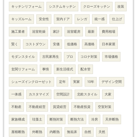
キッチンリフォーム
システムキッチン
クローズキッチン
改装
キッズルーム
安全性
室内ドア
レンガ
統一感
仕上げ
施工業者
浴室乾燥
家計
浴室暖房
最新
費用相場
賢く
コストダウン
安価
低価格
高価格
日本家屋
モダンスタイル
古民家再生
プロ
コロナ対策
市場価格
玄関リフォーム
事情
新生活様式
配水管
シューズインクローゼット
定年
実家
10年
デザイン空間
一体感
カスタマイズ
空間設計
北欧スタイル
大家
不動産
不動産経営
賃貸経営
不動産投資
空室対策
家族構成
珪藻土
断熱対策
断熱方法
冷房
天井断熱
屋根断熱
外断熱
内断熱
無垢床
自然
天然