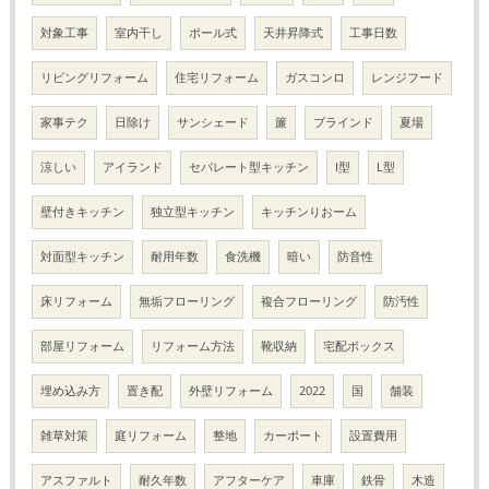
対象工事
室内干し
ポール式
天井昇降式
工事日数
リビングリフォーム
住宅リフォーム
ガスコンロ
レンジフード
家事テク
日除け
サンシェード
簾
ブラインド
夏場
涼しい
アイランド
セパレート型キッチン
I型
L型
壁付きキッチン
独立型キッチン
キッチンりおーム
対面型キッチン
耐用年数
食洗機
暗い
防音性
床リフォーム
無垢フローリング
複合フローリング
防汚性
部屋リフォーム
リフォーム方法
靴収納
宅配ボックス
埋め込み方
置き配
外壁リフォーム
2022
国
舗装
雑草対策
庭リフォーム
整地
カーポート
設置費用
アスファルト
耐久年数
アフターケア
車庫
鉄骨
木造