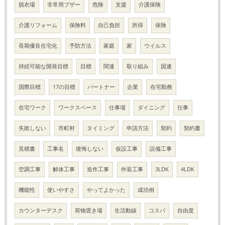
脱衣場
非常用ブザー
危険
支援
介護保険
介護リフォーム
保険料
自己負担
所得
保険
長期優良住宅化
予防方法
家庭
家
ウイルス
持続可能な開発目標
目標
関連
取り組み
国連
国際目標
17の目標
パートナー
企業
在宅勤務
在宅ワーク
ワークスペース
仕事場
ダイニング
仕事
失敗しない
市町村
タイミング
申請方法
契約
契約書
見積書
工事名
後悔しない
仮設工事
設備工事
空調工事
解体工事
造作工事
外装工事
3LDK
4LDK
機能性
使いやすさ
やってよかった
成功例
カウンターデスク
荷物置き場
生活動線
コスパ
自由度