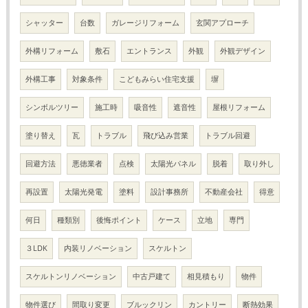
シャッター
台数
ガレージリフォーム
玄関アプローチ
外構リフォーム
敷石
エントランス
外観
外観デザイン
外構工事
対象条件
こどもみらい住宅支援
塀
シンボルツリー
施工時
吸音性
遮音性
屋根リフォーム
塗り替え
瓦
トラブル
飛び込み営業
トラブル回避
回避方法
悪徳業者
点検
太陽光パネル
脱着
取り外し
再設置
太陽光発電
塗料
設計事務所
不動産会社
得意
何日
種類別
後悔ポイント
ケース
立地
専門
３LDK
内装リノベーション
スケルトン
スケルトンリノベーション
中古戸建て
相見積もり
物件
物件選び
間取り変更
ブルックリン
カントリー
断熱効果