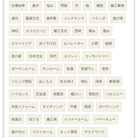
仕事効率
集中
悩み
問題
犬
猫
種類
施工事例
成功
建築方法
築年数
メンテナンス
ベランダ
遊び場
BBQ
エコカラッと
施工方法
壁材
痛み
傷み
スライドドア
吊り下げ式
セパレーター
土間
物置
昔の家
日本文化
現代
セメント
コンサバトリー
ガーデンルーム
サンルーム
欧風
部屋干し
窓枠
リビング階段
ぬくもり
吹き抜け
憧れ
清掃
解放感
ハイセンス
圧迫感
床暖房
暖かい
電気代
バルコニー
外装リフォーム
サイディング
平家
隠居
ガーデンング
相違点
似てる
施工例
インナールーム
バーベキュー
後片付け
ステイホーム
ネット環境
デスクワーク