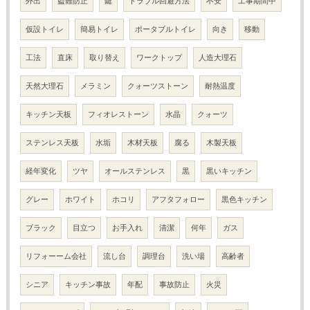
外出
盗難防止
鍵
トラブル回避方法
不安
工事期間中
仮設トイレ
簡易トイレ
ポータブルトイレ
向き
移動
工法
直床
取り替え
ワークトップ
人造大理石
天然大理石
メラミン
クォーツストーン
耐熱温度
キッチン天板
フィオレストーン
水晶
クォーツ
ステンレス天板
水垢
木材天板
腐る
木製天板
経年変化
ツヤ
オールステンレス
黒
黒いキッチン
グレー
ホワイト
ホコリ
アフタフォロー
黒色キッチン
ブラック
目立つ
お手入れ
清潔
何年
ガス
リフォーーム会社
流し台
調理台
洗い場
高齢者
シニア
キッチン事故
年配
事故防止
火災