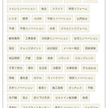
トイレリノベーション
食品
スライド
和室リフォーム
いぐさ
藺草
４LDK
平家リノベーション
お問合せ
平屋
平屋リノベーション
水害
スケルトンリフォーム
解体費用
工事業者
古民家リノベーション
住宅リノベーション
保証
チェックポイント
会社保証
メーカー保証
瑕疵保険
保証期間
戸建
宝箱
便座
バランス
スロップシンク
子育て世代
屋外
生活音
冷暖房
仕事部屋
打ち合わせ
情報
優先度
ホテル
ウィークリー
寝室リノベーション
天井リノベーション
板張り
施工面積
タッチレス
手動
吊戸棚
高さ
折り下げ天井
ビルトイン食洗機
食器
手荒れ
フルフラットキッチン
風呂リノベーション
ジャグジー