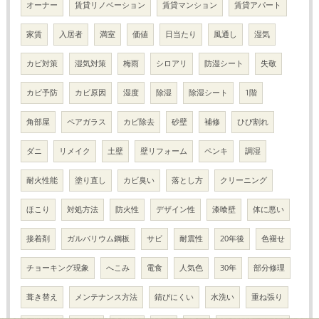
オーナー
賃貸リノベーション
賃貸マンション
賃貸アパート
家賃
入居者
満室
価値
日当たり
風通し
湿気
カビ対策
湿気対策
梅雨
シロアリ
防湿シート
失敬
カビ予防
カビ原因
湿度
除湿
除湿シート
1階
角部屋
ペアガラス
カビ除去
砂壁
補修
ひび割れ
ダニ
リメイク
土壁
壁リフォーム
ペンキ
調湿
耐火性能
塗り直し
カビ臭い
落とし方
クリーニング
ほこり
対処方法
防火性
デザイン性
漆喰壁
体に悪い
接着剤
ガルバリウム鋼板
サビ
耐震性
20年後
色褪せ
チョーキング現象
へこみ
電食
人気色
30年
部分修理
葺き替え
メンテナンス方法
錆びにくい
水洗い
重ね張り