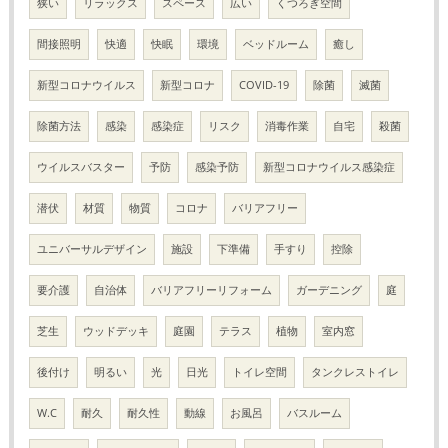
狭い
リラックス
スペース
広い
くつろぎ空間
間接照明
快適
快眠
環境
ベッドルーム
癒し
新型コロナウイルス
新型コロナ
COVID-19
除菌
滅菌
除菌方法
感染
感染症
リスク
消毒作業
自宅
殺菌
ウイルスバスター
予防
感染予防
新型コロナウイルス感染症
潜伏
材質
物質
コロナ
バリアフリー
ユニバーサルデザイン
施設
下準備
手すり
控除
要介護
自治体
バリアフリーリフォーム
ガーデニング
庭
芝生
ウッドデッキ
庭園
テラス
植物
室内窓
後付け
明るい
光
日光
トイレ空間
タンクレストイレ
W.C
耐久
耐久性
動線
お風呂
バスルーム