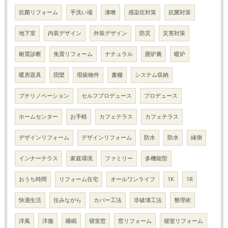
抗菌リフォーム
手洗い場
漆喰
感染症対策
抗菌対策
地下室
内装デザイン
外装デザイン
防災
災害対策
耐震診断
免震リフォーム
ナチュラル
囲炉裏
暖炉
暖房器具
団欒
瑕疵物件
書棚
システム収納
プチリノベーション
セルフプロデュース
プロデュース
ホームセンター
お手軽
カフェテラス
カフェテラス
デザインリフォーム
デザインリフォーム
防水
防水
縁側
インナーテラス
家庭環境
ファミリー
多機能型
おうち時間
リフォーム住宅
オールワンライフ
1K
1R
快適生活
住みながら
カバー工法
非破壊工法
整理術
洋風
洋服
睡眠
寝室窓
窓リフォーム
寝室リフォーム