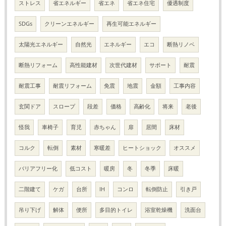
ストレス
省エネルギー
省エネ
省エネ住宅
優遇制度
SDGs
クリーンエネルギー
再生可能エネルギー
太陽光エネルギー
自然光
エネルギー
エコ
断熱リノベ
断熱リフォーム
高性能建材
次世代建材
サポート
耐震
耐震工事
耐震リフォーム
免震
地震
金額
工事内容
玄関ドア
スロープ
段差
価格
高齢化
将来
老後
怪我
車椅子
育児
赤ちゃん
扉
居間
床材
コルク
転倒
素材
寒暖差
ヒートショック
オススメ
バリアフリー化
低コスト
暖房
冬
冬季
床暖
二階建て
ケガ
台所
IH
コンロ
転倒防止
引き戸
吊り下げ
解体
便所
多目的トイレ
浴室乾燥機
洗面台