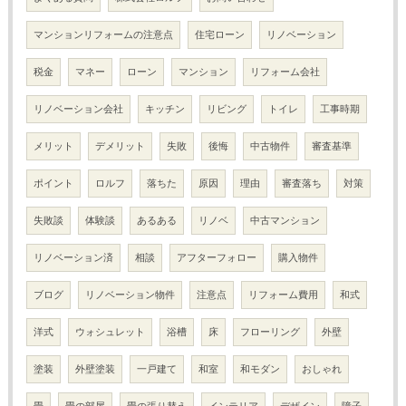
マンションリフォームの注意点
住宅ローン
リノベーション
税金
マネー
ローン
マンション
リフォーム会社
リノベーション会社
キッチン
リビング
トイレ
工事時期
メリット
デメリット
失敗
後悔
中古物件
審査基準
ポイント
ロルフ
落ちた
原因
理由
審査落ち
対策
失敗談
体験談
あるある
リノベ
中古マンション
リノベーション済
相談
アフターフォロー
購入物件
ブログ
リノベーション物件
注意点
リフォーム費用
和式
洋式
ウォシュレット
浴槽
床
フローリング
外壁
塗装
外壁塗装
一戸建て
和室
和モダン
おしゃれ
畳
畳の部屋
畳の張り替え
インテリア
デザイン
障子