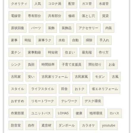
クオリティ
人気
コロナ渦
配管
ガス管
水道管
電線管
専有部分
共有部分
修繕
落とし穴
賃貸
原状回復
パーツ
装飾
装飾品
アクセサリー
内装
家事
時短
家事ラク
水栓
自動
掃除
手入れ
楽チン
家事動線
時短術
住まい
最先端
作り方
シンク
負担
時間効率
子育て支援員
間仕切り
お金
古民家
安い
古民家リフォーム
古民家風
モダン
古風
スタイル
ライフスタイル
田舎
おトク
省エネリフォーム
おすすめ
リモートワーク
テレワーク
デスク環境
作業部屋
ユニットバス
LOHAS
健康
地球環境
ロハス
防音室
自作
遮音材
ダンボール
カラオケ
youtube