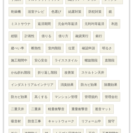
乾燥機
浴室テレビ
色選び
結露対策
防犯対策
鏡
ミストサウナ
返済期間
元金均等返済
元利均等返済
利息
総額
計画性
借りる
借り方
融資実行
銀行
建ぺい率
断熱性
室内階段
位置
確認申請
明るさ
施工期間中
安心安全
ライススタイル
螺旋階段
直階段
かね折れ階段
折り返し階段
改善策
スケルトン天井
インダストリアルインテリア
消臭効果
防カビ効果
除菌効果
防カビ効果
高くする
マンション管理
管理規約
管理会社
二重天井
二重床
軽量衝撃音
重量衝撃音
遮音マット
吸音材
防音工事
キャットウォーク
リフォーム中
留守