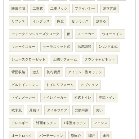
睡眠習慣
二重窓
二重サッシ
プライバシー
改善方法
リプラス
インプラス
内窓
セラミック
割れる
ウォークインシューズクローク
靴
スニーカー
ウォークイン
ウォークスルー
サーモスタット式
温度調節
2ハンドル式
シューズクローゼット
土間リフォーム
ダウンキャビネット
背面収納
激安
施行費用
アイランド型キッチン
ビルトインコンロ
トイレリフォーム
オプション
トイレメーカー
トイレメーカー
和式トイレ
洋式トイレ
欧米風
見積り
タイルフロア
交換時期
臭い
アレルギー
対面キッチン
L字型キッチン
フェンス
オートロック
パーテーション
恐怖心
開戸
未来