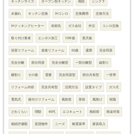
キッチンサイズ
オープン型キッチン
相続
シンク下
水漏れ
キッチン交換
IHコンロ
交換費用
交換方法
IHクッキングヒーター
依頼先
ガス会社
外注
コンロ交換
取り付け業者
エンボス加工
10年後
黒天板
浴室リフォーム
老後リフォーム
60歳
還暦
完全同居
完全分離
部分同居
完全分離型
一部分離型
縦割り
横割り
その後
需要
完全同居型
部分共有型
一世帯
リフォーム内容
完全共有型
活用方法
設置タイプ
ガス式
電気式
後付けリフォーム
風除室
形状
風除け
樹脂
どれくらい
増額
40代
エコキュート
相続前
税金対策
相続評価額
賃貸物件
ニーズ
耐震基準
家賃収入