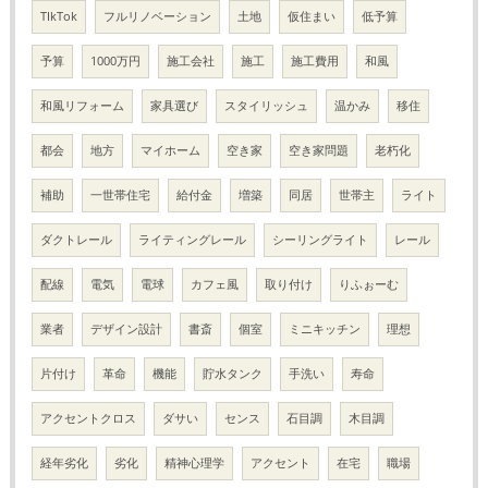
TIkTok
フルリノベーション
土地
仮住まい
低予算
予算
1000万円
施工会社
施工
施工費用
和風
和風リフォーム
家具選び
スタイリッシュ
温かみ
移住
都会
地方
マイホーム
空き家
空き家問題
老朽化
補助
一世帯住宅
給付金
増築
同居
世帯主
ライト
ダクトレール
ライティングレール
シーリングライト
レール
配線
電気
電球
カフェ風
取り付け
りふぉーむ
業者
デザイン設計
書斎
個室
ミニキッチン
理想
片付け
革命
機能
貯水タンク
手洗い
寿命
アクセントクロス
ダサい
センス
石目調
木目調
経年劣化
劣化
精神心理学
アクセント
在宅
職場