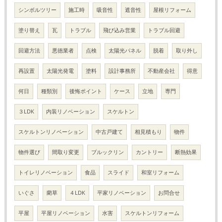
シンボルツリー
施工時
吸音性
遮音性
屋根リフォーム
塗り替え
瓦
トラブル
飛び込み営業
トラブル回避
回避方法
悪徳業者
点検
太陽光パネル
脱着
取り外し
再設置
太陽光発電
塗料
設計事務所
不動産会社
得意
何日
種類別
後悔ポイント
ケース
立地
専門
３LDK
内装リノベーション
スケルトン
スケルトンリノベーション
中古戸建て
相見積もり
物件
物件選び
間取り変更
ブルックリン
カントリー
断熱効果
トイレリノベーション
食品
スライド
和室リフォーム
いぐさ
藺草
４LDK
平家リノベーション
お問合せ
平屋
平屋リノベーション
水害
スケルトンリフォーム