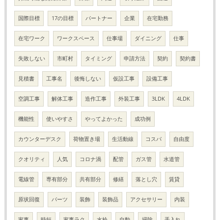
国際目標
17の目標
パートナー
企業
在宅勤務
在宅ワーク
ワークスペース
仕事場
ダイニング
仕事
失敗しない
市町村
タイミング
申請方法
契約
契約書
見積書
工事名
後悔しない
仮設工事
設備工事
空調工事
解体工事
造作工事
外装工事
3LDK
4LDK
機能性
使いやすさ
やってよかった
成功例
カウンターデスク
荷物置き場
生活動線
コスパ
自由度
クオリティ
人気
コロナ渦
配管
ガス管
水道管
電線管
専有部分
共有部分
修繕
落とし穴
賃貸
原状回復
パーツ
装飾
装飾品
アクセサリー
内装
家事
時短
家事ラク
水栓
自動
掃除
手入れ