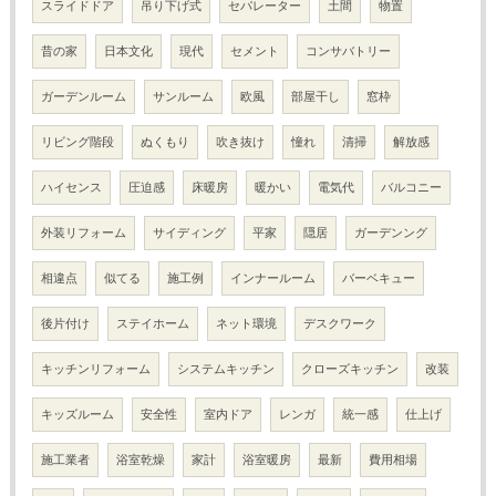
スライドドア
吊り下げ式
セパレーター
土間
物置
昔の家
日本文化
現代
セメント
コンサバトリー
ガーデンルーム
サンルーム
欧風
部屋干し
窓枠
リビング階段
ぬくもり
吹き抜け
憧れ
清掃
解放感
ハイセンス
圧迫感
床暖房
暖かい
電気代
バルコニー
外装リフォーム
サイディング
平家
隠居
ガーデンング
相違点
似てる
施工例
インナールーム
バーベキュー
後片付け
ステイホーム
ネット環境
デスクワーク
キッチンリフォーム
システムキッチン
クローズキッチン
改装
キッズルーム
安全性
室内ドア
レンガ
統一感
仕上げ
施工業者
浴室乾燥
家計
浴室暖房
最新
費用相場