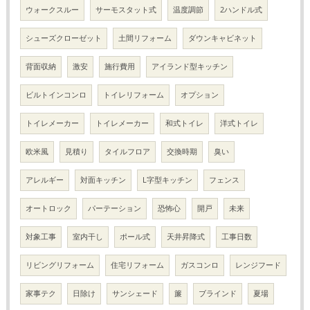
ウォークスルー
サーモスタット式
温度調節
2ハンドル式
シューズクローゼット
土間リフォーム
ダウンキャビネット
背面収納
激安
施行費用
アイランド型キッチン
ビルトインコンロ
トイレリフォーム
オプション
トイレメーカー
トイレメーカー
和式トイレ
洋式トイレ
欧米風
見積り
タイルフロア
交換時期
臭い
アレルギー
対面キッチン
L字型キッチン
フェンス
オートロック
パーテーション
恐怖心
開戸
未来
対象工事
室内干し
ポール式
天井昇降式
工事日数
リビングリフォーム
住宅リフォーム
ガスコンロ
レンジフード
家事テク
日除け
サンシェード
簾
ブラインド
夏場