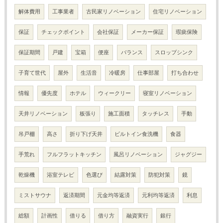
解体費用
工事業者
古民家リノベーション
住宅リノベーション
保証
チェックポイント
会社保証
メーカー保証
瑕疵保険
保証期間
戸建
宝箱
便座
バランス
スロップシンク
子育て世代
屋外
生活音
冷暖房
仕事部屋
打ち合わせ
情報
優先度
ホテル
ウィークリー
寝室リノベーション
天井リノベーション
板張り
施工面積
タッチレス
手動
吊戸棚
高さ
折り下げ天井
ビルトイン食洗機
食器
手荒れ
フルフラットキッチン
風呂リノベーション
ジャグジー
乾燥機
浴室テレビ
色選び
結露対策
防犯対策
鏡
ミストサウナ
返済期間
元金均等返済
元利均等返済
利息
総額
計画性
借りる
借り方
融資実行
銀行