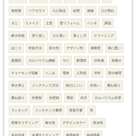
角部屋
ペアガラス
カビ除去
砂壁
補修
ひび割れ
ダニ
リメイク
土壁
壁リフォーム
ペンキ
調湿
耐火性能
塗り直し
カビ臭い
落とし方
クリーニング
ほこり
対処方法
防火性
デザイン性
漆喰壁
体に悪い
接着剤
ガルバリウム鋼板
サビ
耐震性
20年後
色褪せ
チョーキング現象
へこみ
電食
人気色
30年
部分修理
葺き替え
メンテナンス方法
錆びにくい
水洗い
重ね張り
重ね張り
外壁材
外壁材
季節
何月
ガルバリウム外壁
ランキング
メンテナンス費用
塗装不要
苔
窯業サイディング
耐火性
デザインカラー
防水性
劣化症状
金属サイディング
適用条件
地域密着