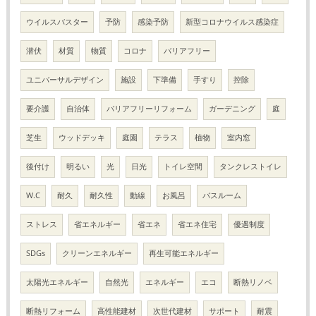
ウイルスバスター
予防
感染予防
新型コロナウイルス感染症
潜伏
材質
物質
コロナ
バリアフリー
ユニバーサルデザイン
施設
下準備
手すり
控除
要介護
自治体
バリアフリーリフォーム
ガーデニング
庭
芝生
ウッドデッキ
庭園
テラス
植物
室内窓
後付け
明るい
光
日光
トイレ空間
タンクレストイレ
W.C
耐久
耐久性
動線
お風呂
バスルーム
ストレス
省エネルギー
省エネ
省エネ住宅
優遇制度
SDGs
クリーンエネルギー
再生可能エネルギー
太陽光エネルギー
自然光
エネルギー
エコ
断熱リノベ
断熱リフォーム
高性能建材
次世代建材
サポート
耐震