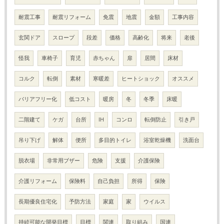
耐震工事
耐震リフォーム
免震
地震
金額
工事内容
玄関ドア
スロープ
段差
価格
高齢化
将来
老後
怪我
車椅子
育児
赤ちゃん
扉
居間
床材
コルク
転倒
素材
寒暖差
ヒートショック
オススメ
バリアフリー化
低コスト
暖房
冬
冬季
床暖
二階建て
ケガ
台所
IH
コンロ
転倒防止
引き戸
吊り下げ
解体
便所
多目的トイレ
浴室乾燥機
洗面台
脱衣場
非常用ブザー
危険
支援
介護保険
介護リフォーム
保険料
自己負担
所得
保険
長期優良住宅化
予防方法
家庭
家
ウイルス
持続可能な開発目標
目標
関連
取り組み
国連