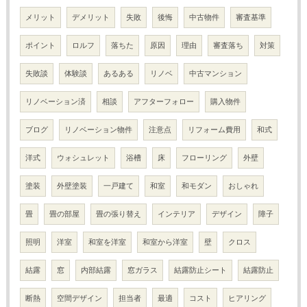
メリット
デメリット
失敗
後悔
中古物件
審査基準
ポイント
ロルフ
落ちた
原因
理由
審査落ち
対策
失敗談
体験談
あるある
リノベ
中古マンション
リノベーション済
相談
アフターフォロー
購入物件
ブログ
リノベーション物件
注意点
リフォーム費用
和式
洋式
ウォシュレット
浴槽
床
フローリング
外壁
塗装
外壁塗装
一戸建て
和室
和モダン
おしゃれ
畳
畳の部屋
畳の張り替え
インテリア
デザイン
障子
照明
洋室
和室を洋室
和室から洋室
壁
クロス
結露
窓
内部結露
窓ガラス
結露防止シート
結露防止
断熱
空間デザイン
担当者
最適
コスト
ヒアリング