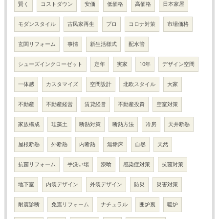
賢く
コストダウン
安価
低価格
高価格
日本家屋
モダンスタイル
古民家再生
プロ
コロナ対策
市場価格
玄関リフォーム
事情
新生活様式
配水管
シューズインクローゼット
定年
実家
10年
デザイン空間
一体感
カスタマイズ
空間設計
北欧スタイル
大家
不動産
不動産経営
賃貸経営
不動産投資
空室対策
家族構成
珪藻土
断熱対策
断熱方法
冷房
天井断熱
屋根断熱
外断熱
内断熱
無垢床
自然
天然
抗菌リフォーム
手洗い場
漆喰
感染症対策
抗菌対策
地下室
内装デザイン
外装デザイン
防災
災害対策
耐震診断
免震リフォーム
ナチュラル
囲炉裏
暖炉