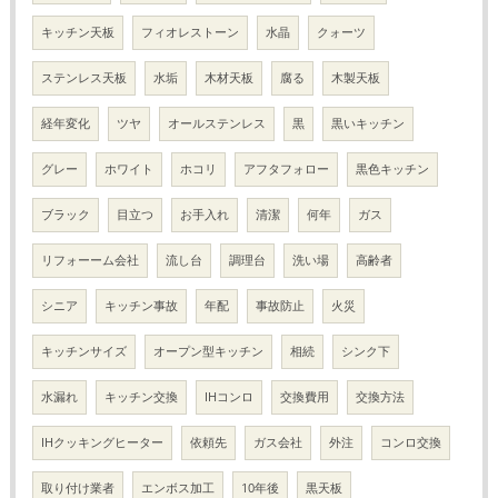
キッチン天板
フィオレストーン
水晶
クォーツ
ステンレス天板
水垢
木材天板
腐る
木製天板
経年変化
ツヤ
オールステンレス
黒
黒いキッチン
グレー
ホワイト
ホコリ
アフタフォロー
黒色キッチン
ブラック
目立つ
お手入れ
清潔
何年
ガス
リフォーーム会社
流し台
調理台
洗い場
高齢者
シニア
キッチン事故
年配
事故防止
火災
キッチンサイズ
オープン型キッチン
相続
シンク下
水漏れ
キッチン交換
IHコンロ
交換費用
交換方法
IHクッキングヒーター
依頼先
ガス会社
外注
コンロ交換
取り付け業者
エンボス加工
10年後
黒天板