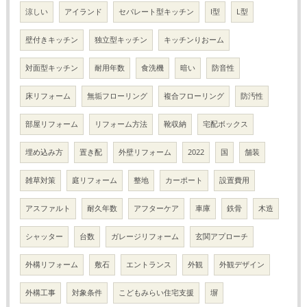
涼しい
アイランド
セパレート型キッチン
I型
L型
壁付きキッチン
独立型キッチン
キッチンりおーム
対面型キッチン
耐用年数
食洗機
暗い
防音性
床リフォーム
無垢フローリング
複合フローリング
防汚性
部屋リフォーム
リフォーム方法
靴収納
宅配ボックス
埋め込み方
置き配
外壁リフォーム
2022
国
舗装
雑草対策
庭リフォーム
整地
カーポート
設置費用
アスファルト
耐久年数
アフターケア
車庫
鉄骨
木造
シャッター
台数
ガレージリフォーム
玄関アプローチ
外構リフォーム
敷石
エントランス
外観
外観デザイン
外構工事
対象条件
こどもみらい住宅支援
塀