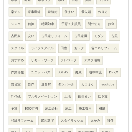
楽チン
家事動線
時短術
住まい
最先端
作り方
シンク
負担
時間効率
子育て支援員
間仕切り
お金
古民家
安い
古民家リフォーム
古民家風
モダン
古風
スタイル
ライフスタイル
田舎
おトク
省エネリフォーム
おすすめ
リモートワーク
テレワーク
デスク環境
作業部屋
ユニットバス
LOHAS
健康
地球環境
ロハス
防音室
自作
遮音材
ダンボール
カラオケ
youtube
TIkTok
フルリノベーション
土地
仮住まい
低予算
予算
1000万円
施工会社
施工
施工費用
和風
和風リフォーム
家具選び
スタイリッシュ
温かみ
移住