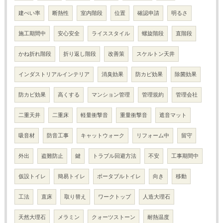
建ぺい率
断熱性
室内階段
位置
確認申請
明るさ
施工期間中
安心安全
ライススタイル
螺旋階段
直階段
かね折れ階段
折り返し階段
改善策
スケルトン天井
インダストリアルインテリア
消臭効果
防カビ効果
除菌効果
防カビ効果
高くする
マンション管理
管理規約
管理会社
二重天井
二重床
軽量衝撃音
重量衝撃音
遮音マット
吸音材
防音工事
キャットウォーク
リフォーム中
留守
外出
盗難防止
鍵
トラブル回避方法
不安
工事期間中
仮設トイレ
簡易トイレ
ポータブルトイレ
向き
移動
工法
直床
取り替え
ワークトップ
人造大理石
天然大理石
メラミン
クォーツストーン
耐熱温度