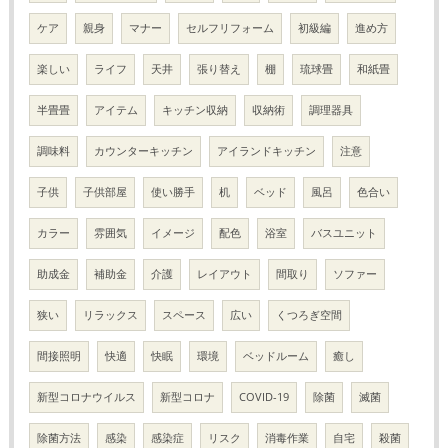
ケア
親身
マナー
セルフリフォーム
初級編
進め方
楽しい
ライフ
天井
張り替え
棚
琉球畳
和紙畳
半畳畳
アイテム
キッチン収納
収納術
調理器具
調味料
カウンターキッチン
アイランドキッチン
注意
子供
子供部屋
使い勝手
机
ベッド
風呂
色合い
カラー
雰囲気
イメージ
配色
浴室
バスユニット
助成金
補助金
介護
レイアウト
間取り
ソファー
狭い
リラックス
スペース
広い
くつろぎ空間
間接照明
快適
快眠
環境
ベッドルーム
癒し
新型コロナウイルス
新型コロナ
COVID-19
除菌
滅菌
除菌方法
感染
感染症
リスク
消毒作業
自宅
殺菌