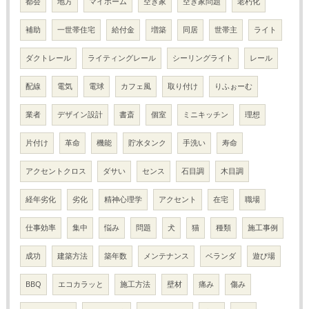
都会
地方
マイホーム
空き家
空き家問題
老朽化
補助
一世帯住宅
給付金
増築
同居
世帯主
ライト
ダクトレール
ライティングレール
シーリングライト
レール
配線
電気
電球
カフェ風
取り付け
りふぉーむ
業者
デザイン設計
書斎
個室
ミニキッチン
理想
片付け
革命
機能
貯水タンク
手洗い
寿命
アクセントクロス
ダサい
センス
石目調
木目調
経年劣化
劣化
精神心理学
アクセント
在宅
職場
仕事効率
集中
悩み
問題
犬
猫
種類
施工事例
成功
建築方法
築年数
メンテナンス
ベランダ
遊び場
BBQ
エコカラッと
施工方法
壁材
痛み
傷み