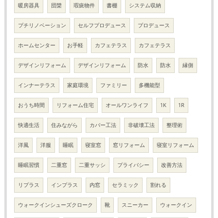
暖房器具
団欒
瑕疵物件
書棚
システム収納
プチリノベーション
セルフプロデュース
プロデュース
ホームセンター
お手軽
カフェテラス
カフェテラス
デザインリフォーム
デザインリフォーム
防水
防水
縁側
インナーテラス
家庭環境
ファミリー
多機能型
おうち時間
リフォーム住宅
オールワンライフ
1K
1R
快適生活
住みながら
カバー工法
非破壊工法
整理術
洋風
洋服
睡眠
寝室窓
窓リフォーム
寝室リフォーム
睡眠習慣
二重窓
二重サッシ
プライバシー
改善方法
リプラス
インプラス
内窓
セラミック
割れる
ウォークインシューズクローク
靴
スニーカー
ウォークイン