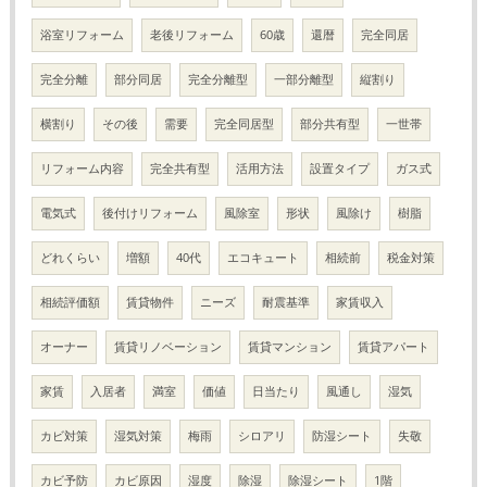
浴室リフォーム
老後リフォーム
60歳
還暦
完全同居
完全分離
部分同居
完全分離型
一部分離型
縦割り
横割り
その後
需要
完全同居型
部分共有型
一世帯
リフォーム内容
完全共有型
活用方法
設置タイプ
ガス式
電気式
後付けリフォーム
風除室
形状
風除け
樹脂
どれくらい
増額
40代
エコキュート
相続前
税金対策
相続評価額
賃貸物件
ニーズ
耐震基準
家賃収入
オーナー
賃貸リノベーション
賃貸マンション
賃貸アパート
家賃
入居者
満室
価値
日当たり
風通し
湿気
カビ対策
湿気対策
梅雨
シロアリ
防湿シート
失敬
カビ予防
カビ原因
湿度
除湿
除湿シート
1階