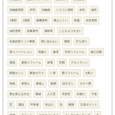
光触媒塗装
評判
光触媒
シリコン塗料
水性
油性
1液型
2液型
無機塗料
燃えにくい
高価
水性塗料
油性塗料
対象要件
補助率
こどもエコすまい
先進的窓リノベ事業
間に合わない
期限
打ち切り
窓リノベーション
雨漏り
修理
天井リフォーム
施工日数
遮熱
遮熱リフォーム
節電
空調
アルミサッシ
樹脂サッシ
断熱ガラス
い草
畳リフォーム
七島イ
和紙
表替え
裏返し
新調
話モダン
カラー畳
畳を変える方法
畳縁
人工芝
天然芝
水捌け
下地
芝
撤去
坪単価
水はけ
虫
駆除
注意ポイント
目地
スリット
エキスパンタイ
インターロッキング
土