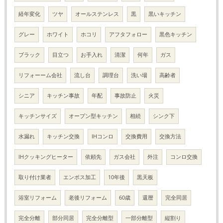
経年変化
ツヤ
オールステンレス
黒
黒いキッチン
グレー
ホワイト
ホコリ
アフタフォロー
黒色キッチン
ブラック
目立つ
お手入れ
清潔
何年
ガス
リフォーーム会社
流し台
調理台
洗い場
高齢者
シニア
キッチン事故
年配
事故防止
火災
キッチンサイズ
オープン型キッチン
相続
シンク下
水漏れ
キッチン交換
IHコンロ
交換費用
交換方法
IHクッキングヒーター
依頼先
ガス会社
外注
コンロ交換
取り付け業者
エンボス加工
10年後
黒天板
浴室リフォーム
老後リフォーム
60歳
還暦
完全同居
完全分離
部分同居
完全分離型
一部分離型
縦割り