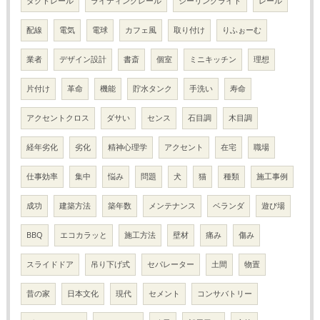
ダクトレール
ライティングレール
シーリングライト
レール
配線
電気
電球
カフェ風
取り付け
りふぉーむ
業者
デザイン設計
書斎
個室
ミニキッチン
理想
片付け
革命
機能
貯水タンク
手洗い
寿命
アクセントクロス
ダサい
センス
石目調
木目調
経年劣化
劣化
精神心理学
アクセント
在宅
職場
仕事効率
集中
悩み
問題
犬
猫
種類
施工事例
成功
建築方法
築年数
メンテナンス
ベランダ
遊び場
BBQ
エコカラッと
施工方法
壁材
痛み
傷み
スライドドア
吊り下げ式
セパレーター
土間
物置
昔の家
日本文化
現代
セメント
コンサバトリー