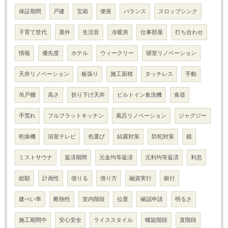
保証期間
戸建
宝箱
便座
バランス
スロップシンク
子育て世代
屋外
生活音
冷暖房
仕事部屋
打ち合わせ
情報
優先度
ホテル
ウィークリー
寝室リノベーション
天井リノベーション
板張り
施工面積
タッチレス
手動
吊戸棚
高さ
折り下げ天井
ビルトイン食洗機
食器
手荒れ
フルフラットキッチン
風呂リノベーション
ジャグジー
乾燥機
浴室テレビ
色選び
結露対策
防犯対策
鏡
ミストサウナ
返済期間
元金均等返済
元利均等返済
利息
総額
計画性
借りる
借り方
融資実行
銀行
建ぺい率
断熱性
室内階段
位置
確認申請
明るさ
施工期間中
安心安全
ライススタイル
螺旋階段
直階段