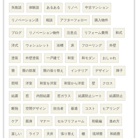
失敗談
体験談
あるある
リノベ
中古マンション
リノベーション済
相談
アフターフォロー
購入物件
ブログ
リノベーション物件
注意点
リフォーム費用
和式
洋式
ウォシュレット
浴槽
床
フローリング
外壁
塗装
外壁塗装
一戸建て
和室
和モダン
おしゃれ
畳
畳の部屋
畳の張り替え
インテリア
デザイン
障子
照明
洋室
和室を洋室
和室から洋室
壁
クロス
結露
窓
内部結露
窓ガラス
結露防止シート
結露防止
断熱
空間デザイン
担当者
最適
コスト
ヒアリング
ケア
親身
マナー
セルフリフォーム
初級編
進め方
楽しい
ライフ
天井
張り替え
棚
琉球畳
和紙畳