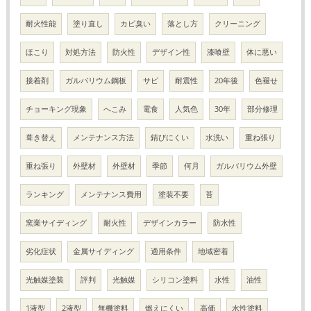
耐火性能
塗り直し
カビ臭い
落とし方
クリーニング
ほこり
対処方法
防火性
デザイン性
漆喰壁
体に悪い
接着剤
ガルバリウム鋼板
サビ
耐震性
20年後
色褪せ
チョーキング現象
へこみ
電食
人気色
30年
部分修理
葺き替え
メンテナンス方法
錆びにくい
水洗い
重ね張り
重ね張り
外壁材
外壁材
季節
何月
ガルバリウム外壁
ランキング
メンテナンス費用
塗装不要
苔
窯業サイディング
耐火性
デザインカラー
防水性
劣化症状
金属サイディング
適用条件
地域密着
光触媒塗装
評判
光触媒
シリコン塗料
水性
油性
1液型
2液型
無機塗料
燃えにくい
高価
水性塗料