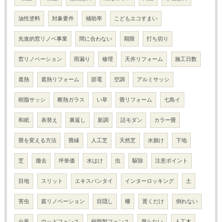
油性塗料
対象要件
補助率
こどもエコすまい
先進的窓リノベ事業
間に合わない
期限
打ち切り
窓リノベーション
雨漏り
修理
天井リフォーム
施工日数
遮熱
遮熱リフォーム
節電
空調
アルミサッシ
樹脂サッシ
断熱ガラス
い草
畳リフォーム
七島イ
和紙
表替え
裏返し
新調
話モダン
カラー畳
畳を変える方法
畳縁
人工芝
天然芝
水捌け
下地
芝
撤去
坪単価
水はけ
虫
駆除
注意ポイント
目地
スリット
エキスパンタイ
インターロッキング
土
害虫
庭リノベーション
目隠し
柵
置くだけ
倒れない
台風
ウッドフェンス
樹脂製フェンス
腐らない
人工木