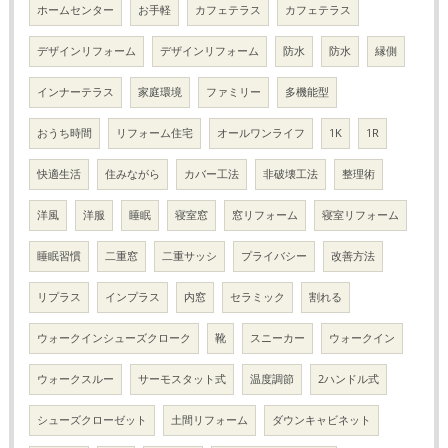
ホームセンター
お手軽
カフェテラス
カフェテラス
デザインリフォーム
デザインリフォーム
防水
防水
縁側
インナーテラス
家庭環境
ファミリー
多機能型
おうち時間
リフォーム住宅
オールワンライフ
1K
1R
快適生活
住みながら
カバー工法
非破壊工法
整理術
洋風
洋服
睡眠
寝室窓
窓リフォーム
寝室リフォーム
睡眠習慣
二重窓
二重サッシ
プライバシー
改善方法
リプラス
インプラス
内窓
セラミック
割れる
ウォークインシューズクローク
靴
スニーカー
ウォークイン
ウォークスルー
サーモスタット式
温度調節
2ハンドル式
シューズクローゼット
土間リフォーム
ダウンキャビネット