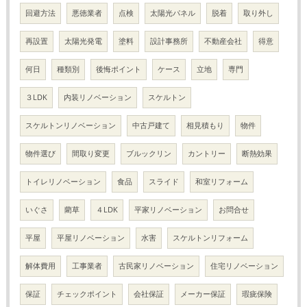
回避方法
悪徳業者
点検
太陽光パネル
脱着
取り外し
再設置
太陽光発電
塗料
設計事務所
不動産会社
得意
何日
種類別
後悔ポイント
ケース
立地
専門
３LDK
内装リノベーション
スケルトン
スケルトンリノベーション
中古戸建て
相見積もり
物件
物件選び
間取り変更
ブルックリン
カントリー
断熱効果
トイレリノベーション
食品
スライド
和室リフォーム
いぐさ
藺草
４LDK
平家リノベーション
お問合せ
平屋
平屋リノベーション
水害
スケルトンリフォーム
解体費用
工事業者
古民家リノベーション
住宅リノベーション
保証
チェックポイント
会社保証
メーカー保証
瑕疵保険