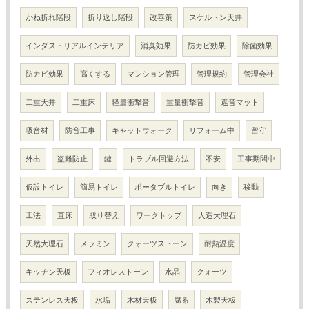
かね折れ階段
折り返し階段
改善策
スケルトン天井
インダストリアルインテリア
消臭効果
防カビ効果
除菌効果
防カビ効果
高くする
マンション管理
管理規約
管理会社
二重天井
二重床
軽量衝撃音
重量衝撃音
遮音マット
吸音材
防音工事
キャットウォーク
リフォーム中
留守
外出
盗難防止
鍵
トラブル回避方法
不安
工事期間中
仮設トイレ
簡易トイレ
ポータブルトイレ
向き
移動
工法
直床
取り替え
ワークトップ
人造大理石
天然大理石
メラミン
クォーツストーン
耐熱温度
キッチン天板
フィオレストーン
水晶
クォーツ
ステンレス天板
水垢
木材天板
腐る
木製天板