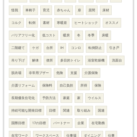
怪我
車椅子
育児
赤ちゃん
扉
居間
床材
コルク
転倒
素材
寒暖差
ヒートショック
オススメ
バリアフリー化
低コスト
暖房
冬
冬季
床暖
二階建て
ケガ
台所
IH
コンロ
転倒防止
引き戸
吊り下げ
解体
便所
多目的トイレ
浴室乾燥機
洗面台
脱衣場
非常用ブザー
危険
支援
介護保険
介護リフォーム
保険料
自己負担
所得
保険
長期優良住宅化
予防方法
家庭
家
ウイルス
持続可能な開発目標
目標
関連
取り組み
国連
国際目標
17の目標
パートナー
企業
在宅勤務
在宅ワーク
ワークスペース
仕事場
ダイニング
仕事