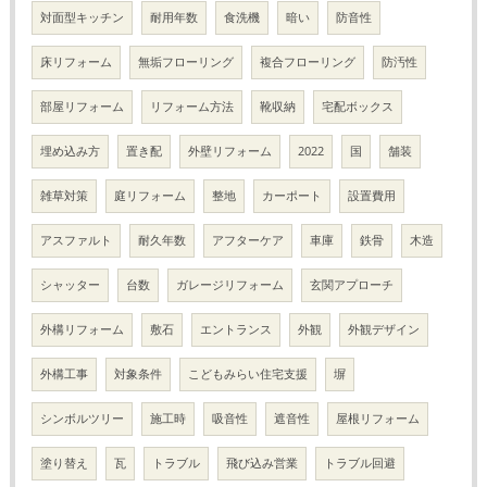
対面型キッチン
耐用年数
食洗機
暗い
防音性
床リフォーム
無垢フローリング
複合フローリング
防汚性
部屋リフォーム
リフォーム方法
靴収納
宅配ボックス
埋め込み方
置き配
外壁リフォーム
2022
国
舗装
雑草対策
庭リフォーム
整地
カーポート
設置費用
アスファルト
耐久年数
アフターケア
車庫
鉄骨
木造
シャッター
台数
ガレージリフォーム
玄関アプローチ
外構リフォーム
敷石
エントランス
外観
外観デザイン
外構工事
対象条件
こどもみらい住宅支援
塀
シンボルツリー
施工時
吸音性
遮音性
屋根リフォーム
塗り替え
瓦
トラブル
飛び込み営業
トラブル回避