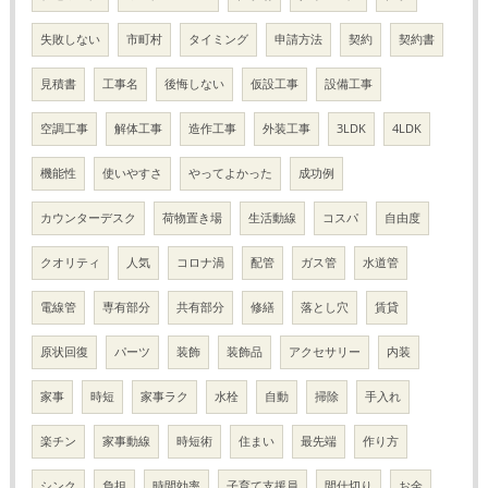
失敗しない
市町村
タイミング
申請方法
契約
契約書
見積書
工事名
後悔しない
仮設工事
設備工事
空調工事
解体工事
造作工事
外装工事
3LDK
4LDK
機能性
使いやすさ
やってよかった
成功例
カウンターデスク
荷物置き場
生活動線
コスパ
自由度
クオリティ
人気
コロナ渦
配管
ガス管
水道管
電線管
専有部分
共有部分
修繕
落とし穴
賃貸
原状回復
パーツ
装飾
装飾品
アクセサリー
内装
家事
時短
家事ラク
水栓
自動
掃除
手入れ
楽チン
家事動線
時短術
住まい
最先端
作り方
シンク
負担
時間効率
子育て支援員
間仕切り
お金