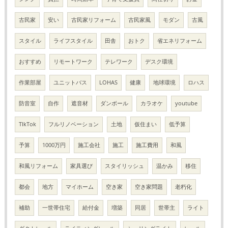
古民家
安い
古民家リフォーム
古民家風
モダン
古風
スタイル
ライフスタイル
田舎
おトク
省エネリフォーム
おすすめ
リモートワーク
テレワーク
デスク環境
作業部屋
ユニットバス
LOHAS
健康
地球環境
ロハス
防音室
自作
遮音材
ダンボール
カラオケ
youtube
TIkTok
フルリノベーション
土地
仮住まい
低予算
予算
1000万円
施工会社
施工
施工費用
和風
和風リフォーム
家具選び
スタイリッシュ
温かみ
移住
都会
地方
マイホーム
空き家
空き家問題
老朽化
補助
一世帯住宅
給付金
増築
同居
世帯主
ライト