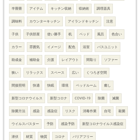
半畳畳
アイテム
キッチン収納
収納術
調理器具
調味料
カウンターキッチン
アイランドキッチン
注意
子供
子供部屋
使い勝手
机
ベッド
風呂
色合い
カラー
雰囲気
イメージ
配色
浴室
バスユニット
助成金
補助金
介護
レイアウト
間取り
ソファー
狭い
リラックス
スペース
広い
くつろぎ空間
間接照明
快適
快眠
環境
ベッドルーム
癒し
新型コロナウイルス
新型コロナ
COVID-19
除菌
滅菌
除菌方法
感染
感染症
リスク
消毒作業
自宅
殺菌
ウイルスバスター
予防
感染予防
新型コロナウイルス感染症
潜伏
材質
物質
コロナ
バリアフリー