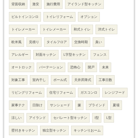
背面収納
激安
施行費用
アイランド型キッチン
ビルトインコンロ
トイレリフォーム
オプション
トイレメーカー
トイレメーカー
和式トイレ
洋式トイレ
欧米風
見積り
タイルフロア
交換時期
臭い
アレルギー
対面キッチン
L字型キッチン
フェンス
オートロック
パーテーション
恐怖心
開戸
未来
対象工事
室内干し
ポール式
天井昇降式
工事日数
リビングリフォーム
住宅リフォーム
ガスコンロ
レンジフード
家事テク
日除け
サンシェード
簾
ブラインド
夏場
涼しい
アイランド
セパレート型キッチン
I型
L型
壁付きキッチン
独立型キッチン
キッチンりおーム