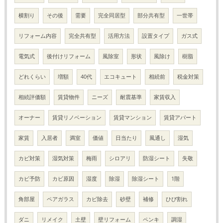
横割り
その後
需要
完全同居型
部分共有型
一世帯
リフォーム内容
完全共有型
活用方法
設置タイプ
ガス式
電気式
後付けリフォーム
風除室
形状
風除け
樹脂
どれくらい
増額
40代
エコキュート
相続前
税金対策
相続評価額
賃貸物件
ニーズ
耐震基準
家賃収入
オーナー
賃貸リノベーション
賃貸マンション
賃貸アパート
家賃
入居者
満室
価値
日当たり
風通し
湿気
カビ対策
湿気対策
梅雨
シロアリ
防湿シート
失敬
カビ予防
カビ原因
湿度
除湿
除湿シート
1階
角部屋
ペアガラス
カビ除去
砂壁
補修
ひび割れ
ダニ
リメイク
土壁
壁リフォーム
ペンキ
調湿