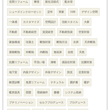
玄関リフォーム
事情
新生活様式
配水管
シューズインクローゼット
定年
実家
10年
デザイン空間
一体感
カスタマイズ
空間設計
北欧スタイル
大家
不動産
不動産経営
賃貸経営
不動産投資
空室対策
家族構成
珪藻土
断熱対策
断熱方法
冷房
天井断熱
屋根断熱
外断熱
内断熱
無垢床
自然
天然
抗菌リフォーム
手洗い場
漆喰
感染症対策
抗菌対策
地下室
内装デザイン
外装デザイン
防災
災害対策
耐震診断
免震リフォーム
ナチュラル
囲炉裏
暖炉
暖房器具
団欒
瑕疵物件
書棚
システム収納
プチリノベーション
セルフプロデュース
プロデュース