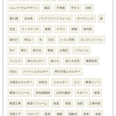
ユニバーサルデザイン
施設
下準備
手すり
控除
要介護
自治体
バリアフリーリフォーム
ガーデニング
庭
芝生
ウッドデッキ
庭園
テラス
植物
室内窓
後付け
明るい
光
日光
トイレ空間
タンクレストイレ
W.C
耐久
耐久性
動線
お風呂
バスルーム
ストレス
省エネルギー
省エネ
省エネ住宅
優遇制度
SDGs
クリーンエネルギー
再生可能エネルギー
太陽光エネルギー
自然光
エネルギー
エコ
断熱リノベ
断熱リフォーム
高性能建材
次世代建材
サポート
耐震
耐震工事
耐震リフォーム
免震
地震
金額
工事内容
玄関ドア
スロープ
段差
価格
高齢化
将来
老後