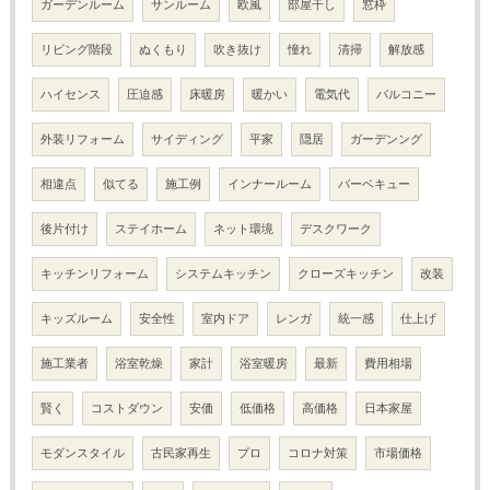
ガーデンルーム
サンルーム
欧風
部屋干し
窓枠
リビング階段
ぬくもり
吹き抜け
憧れ
清掃
解放感
ハイセンス
圧迫感
床暖房
暖かい
電気代
バルコニー
外装リフォーム
サイディング
平家
隠居
ガーデンング
相違点
似てる
施工例
インナールーム
バーベキュー
後片付け
ステイホーム
ネット環境
デスクワーク
キッチンリフォーム
システムキッチン
クローズキッチン
改装
キッズルーム
安全性
室内ドア
レンガ
統一感
仕上げ
施工業者
浴室乾燥
家計
浴室暖房
最新
費用相場
賢く
コストダウン
安価
低価格
高価格
日本家屋
モダンスタイル
古民家再生
プロ
コロナ対策
市場価格