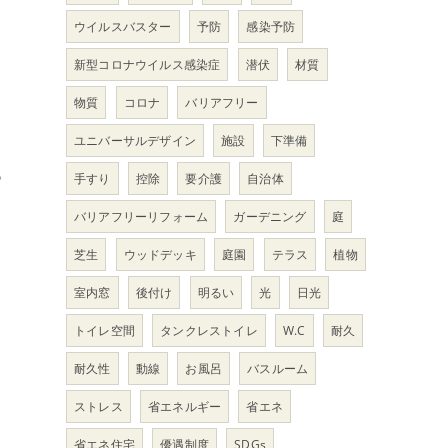
ウイルスバスター
予防
感染予防
新型コロナウイルス感染症
潜伏
材質
物質
コロナ
バリアフリー
ユニバーサルデザイン
施設
下準備
あ
手すり
控除
要介護
自治体
バリアフリーリフォーム
ガーデニング
庭
芝生
ウッドデッキ
庭園
テラス
植物
室内窓
後付け
明るい
光
日光
トイレ空間
タンクレストイレ
W.C
耐久
耐久性
動線
お風呂
バスルーム
ス
ストレス
省エネルギー
省エネ
省エネ住宅
優遇制度
SDGs