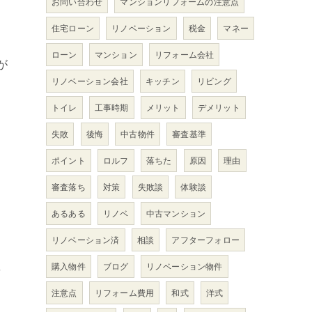
お問い合わせ
マンションリフォームの注意点
住宅ローン
リノベーション
税金
マネー
ローン
マンション
リフォーム会社
が
リノベーション会社
キッチン
リビング
トイレ
工事時期
メリット
デメリット
失敗
後悔
中古物件
審査基準
ポイント
ロルフ
落ちた
原因
理由
審査落ち
対策
失敗談
体験談
あるある
リノベ
中古マンション
リノベーション済
相談
アフターフォロー
購入物件
ブログ
リノベーション物件
を
注意点
リフォーム費用
和式
洋式