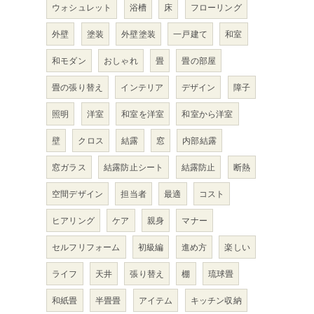
ウォシュレット
浴槽
床
フローリング
外壁
塗装
外壁塗装
一戸建て
和室
和モダン
おしゃれ
畳
畳の部屋
畳の張り替え
インテリア
デザイン
障子
照明
洋室
和室を洋室
和室から洋室
ス
壁
クロス
結露
窓
内部結露
窓ガラス
結露防止シート
結露防止
断熱
空間デザイン
担当者
最適
コスト
ヒアリング
ケア
親身
マナー
セルフリフォーム
初級編
進め方
楽しい
ライフ
天井
張り替え
棚
琉球畳
和紙畳
半畳畳
アイテム
キッチン収納