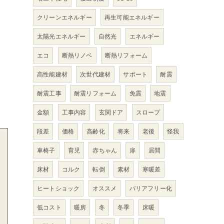
クリーンエネルギー
再生可能エネルギー
太陽光エネルギー
自然光
エネルギー
、
エコ
断熱リノベ
断熱リフォーム
高性能建材
次世代建材
サポート
耐震
耐震工事
耐震リフォーム
免震
地震
金額
工事内容
玄関ドア
スロープ
段差
価格
高齢化
将来
老後
怪我
車椅子
育児
赤ちゃん
扉
居間
床材
コルク
転倒
素材
寒暖差
ヒートショック
オススメ
バリアフリー化
低コスト
暖房
冬
冬季
床暖