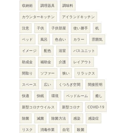
収納術
調理器具
調味料
カウンターキッチン
アイランドキッチン
注意
子供
子供部屋
使い勝手
机
ベッド
風呂
色合い
カラー
雰囲気
イメージ
配色
浴室
バスユニット
助成金
補助金
介護
レイアウト
間取り
ソファー
狭い
リラックス
スペース
広い
くつろぎ空間
間接照明
快適
快眠
環境
ベッドルーム
癒し
新型コロナウイルス
新型コロナ
COVID-19
除菌
滅菌
除菌方法
感染
感染症
リスク
消毒作業
自宅
殺菌