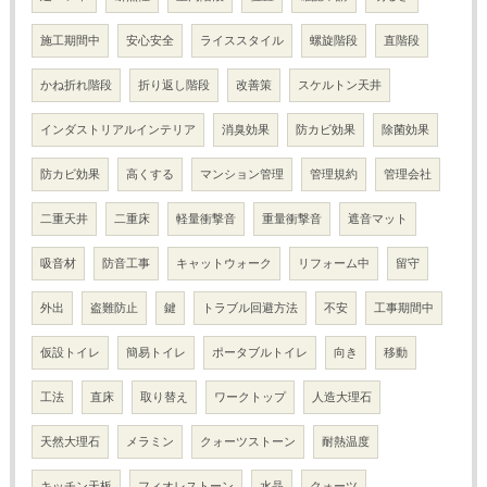
施工期間中
安心安全
ライススタイル
螺旋階段
直階段
かね折れ階段
折り返し階段
改善策
スケルトン天井
インダストリアルインテリア
消臭効果
防カビ効果
除菌効果
防カビ効果
高くする
マンション管理
管理規約
管理会社
二重天井
二重床
軽量衝撃音
重量衝撃音
遮音マット
吸音材
防音工事
キャットウォーク
リフォーム中
留守
外出
盗難防止
鍵
トラブル回避方法
不安
工事期間中
仮設トイレ
簡易トイレ
ポータブルトイレ
向き
移動
工法
直床
取り替え
ワークトップ
人造大理石
天然大理石
メラミン
クォーツストーン
耐熱温度
キッチン天板
フィオレストーン
水晶
クォーツ