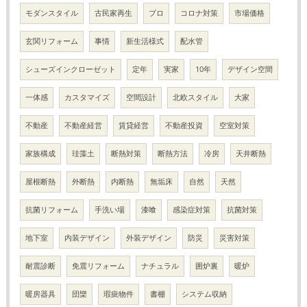
モダンスタイル
古民家再生
プロ
コロナ対策
市場価格
玄関リフォーム
事情
新生活様式
配水管
シューズインクローゼット
定年
実家
10年
デザイン空間
一体感
カスタマイズ
空間設計
北欧スタイル
大家
不動産
不動産経営
賃貸経営
不動産投資
空室対策
家族構成
珪藻土
断熱対策
断熱方法
冷房
天井断熱
屋根断熱
外断熱
内断熱
無垢床
自然
天然
抗菌リフォーム
手洗い場
漆喰
感染症対策
抗菌対策
地下室
内装デザイン
外装デザイン
防災
災害対策
耐震診断
免震リフォーム
ナチュラル
囲炉裏
暖炉
暖房器具
団欒
瑕疵物件
書棚
システム収納