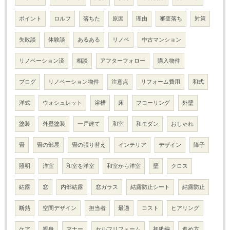
ポイント
ロルフ
落ちた
原因
理由
審査落ち
対策
失敗談
体験談
あるある
リノベ
中古マンション
リノベーション済
相談
アフターフォロー
購入物件
ブログ
リノベーション物件
注意点
リフォーム費用
和式
洋式
ウォシュレット
浴槽
床
フローリング
外壁
塗装
外壁塗装
一戸建て
和室
和モダン
おしゃれ
畳
畳の部屋
畳の張り替え
インテリア
デザイン
障子
照明
洋室
和室を洋室
和室から洋室
壁
クロス
結露
窓
内部結露
窓ガラス
結露防止シート
結露防止
断熱
空間デザイン
担当者
最適
コスト
ヒアリング
ケア
親身
マナー
セルフリフォーム
初級編
進め方