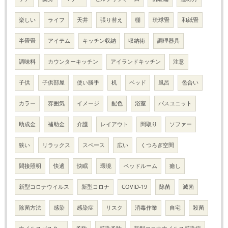
楽しい
ライフ
天井
張り替え
棚
琉球畳
和紙畳
半畳畳
アイテム
キッチン収納
収納術
調理器具
調味料
カウンターキッチン
アイランドキッチン
注意
子供
子供部屋
使い勝手
机
ベッド
風呂
色合い
カラー
雰囲気
イメージ
配色
浴室
バスユニット
助成金
補助金
介護
レイアウト
間取り
ソファー
狭い
リラックス
スペース
広い
くつろぎ空間
間接照明
快適
快眠
環境
ベッドルーム
癒し
新型コロナウイルス
新型コロナ
COVID-19
除菌
滅菌
除菌方法
感染
感染症
リスク
消毒作業
自宅
殺菌