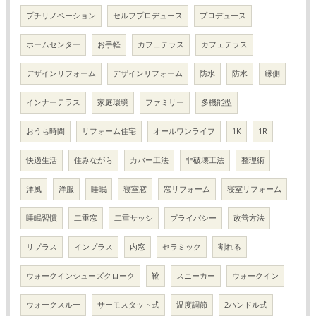
プチリノベーション
セルフプロデュース
プロデュース
ホームセンター
お手軽
カフェテラス
カフェテラス
デザインリフォーム
デザインリフォーム
防水
防水
縁側
インナーテラス
家庭環境
ファミリー
多機能型
おうち時間
リフォーム住宅
オールワンライフ
1K
1R
快適生活
住みながら
カバー工法
非破壊工法
整理術
洋風
洋服
睡眠
寝室窓
窓リフォーム
寝室リフォーム
睡眠習慣
二重窓
二重サッシ
プライバシー
改善方法
リプラス
インプラス
内窓
セラミック
割れる
ウォークインシューズクローク
靴
スニーカー
ウォークイン
ウォークスルー
サーモスタット式
温度調節
2ハンドル式