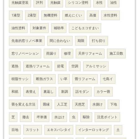
光触媒塗装
評判
光触媒
シリコン塗料
水性
油性
1液型
2液型
無機塗料
燃えにくい
高価
水性塗料
油性塗料
対象要件
補助率
こどもエコすまい
先進的窓リノベ事業
間に合わない
期限
打ち切り
窓リノベーション
雨漏り
修理
天井リフォーム
施工日数
遮熱
遮熱リフォーム
節電
空調
アルミサッシ
樹脂サッシ
断熱ガラス
い草
畳リフォーム
七島イ
和紙
表替え
裏返し
新調
話モダン
カラー畳
畳を変える方法
畳縁
人工芝
天然芝
水捌け
下地
芝
撤去
坪単価
水はけ
虫
駆除
注意ポイント
目地
スリット
エキスパンタイ
インターロッキング
土