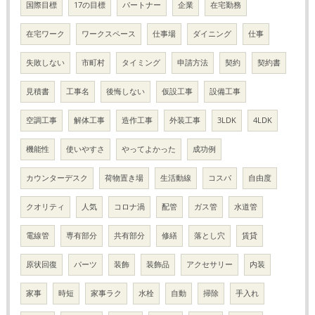
国際目標
17の目標
パートナー
企業
在宅勤務
在宅ワーク
ワークスペース
仕事場
ダイニング
仕事
失敗しない
市町村
タイミング
申請方法
契約
契約書
見積書
工事名
後悔しない
仮設工事
設備工事
空調工事
解体工事
造作工事
外装工事
3LDK
4LDK
機能性
使いやすさ
やってよかった
成功例
カウンターデスク
荷物置き場
生活動線
コスパ
自由度
クオリティ
人気
コロナ渦
配管
ガス管
水道管
電線管
専有部分
共有部分
修繕
落とし穴
賃貸
原状回復
パーツ
装飾
装飾品
アクセサリー
内装
家事
時短
家事ラク
水栓
自動
掃除
手入れ