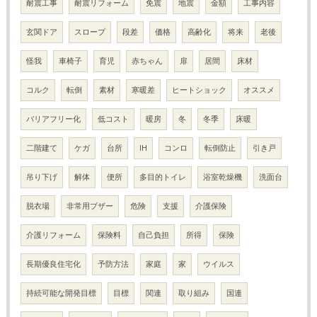
耐震工事
耐震リフォーム
免震
地震
金額
工事内容
玄関ドア
スロープ
段差
価格
高齢化
将来
老後
怪我
車椅子
育児
赤ちゃん
扉
居間
床材
コルク
転倒
素材
寒暖差
ヒートショック
オススメ
バリアフリー化
低コスト
暖房
冬
冬季
床暖
二階建て
ケガ
台所
IH
コンロ
転倒防止
引き戸
吊り下げ
解体
便所
多目的トイレ
浴室乾燥機
洗面台
脱衣場
非常用ブザー
危険
支援
介護保険
介護リフォーム
保険料
自己負担
所得
保険
長期優良住宅化
予防方法
家庭
家
ウイルス
持続可能な開発目標
目標
関連
取り組み
国連