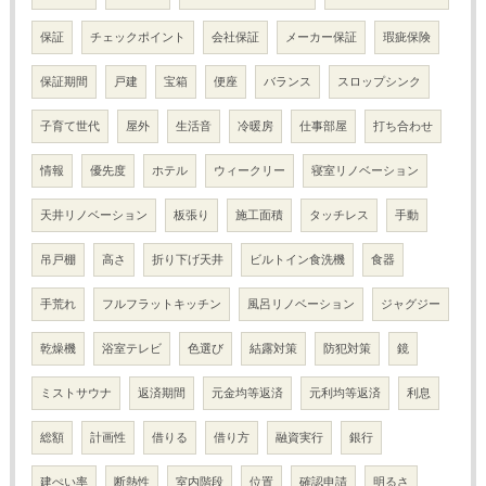
保証
チェックポイント
会社保証
メーカー保証
瑕疵保険
保証期間
戸建
宝箱
便座
バランス
スロップシンク
子育て世代
屋外
生活音
冷暖房
仕事部屋
打ち合わせ
情報
優先度
ホテル
ウィークリー
寝室リノベーション
天井リノベーション
板張り
施工面積
タッチレス
手動
吊戸棚
高さ
折り下げ天井
ビルトイン食洗機
食器
手荒れ
フルフラットキッチン
風呂リノベーション
ジャグジー
乾燥機
浴室テレビ
色選び
結露対策
防犯対策
鏡
ミストサウナ
返済期間
元金均等返済
元利均等返済
利息
総額
計画性
借りる
借り方
融資実行
銀行
建ぺい率
断熱性
室内階段
位置
確認申請
明るさ