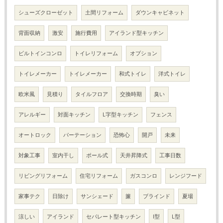
シューズクローゼット
土間リフォーム
ダウンキャビネット
背面収納
激安
施行費用
アイランド型キッチン
ビルトインコンロ
トイレリフォーム
オプション
トイレメーカー
トイレメーカー
和式トイレ
洋式トイレ
欧米風
見積り
タイルフロア
交換時期
臭い
アレルギー
対面キッチン
L字型キッチン
フェンス
オートロック
パーテーション
恐怖心
開戸
未来
対象工事
室内干し
ポール式
天井昇降式
工事日数
リビングリフォーム
住宅リフォーム
ガスコンロ
レンジフード
家事テク
日除け
サンシェード
簾
ブラインド
夏場
涼しい
アイランド
セパレート型キッチン
I型
L型