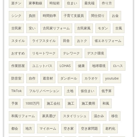
楽チン
家事動線
時短術
住まい
最先端
作り方
シンク
負担
時間効率
子育て支援員
間仕切り
お金
古民家
安い
古民家リフォーム
古民家風
モダン
古風
スタイル
ライフスタイル
田舎
おトク
省エネリフォーム
おすすめ
リモートワーク
テレワーク
デスク環境
作業部屋
ユニットバス
LOHAS
健康
地球環境
ロハス
防音室
自作
遮音材
ダンボール
カラオケ
youtube
TIkTok
フルリノベーション
土地
仮住まい
低予算
予算
1000万円
施工会社
施工
施工費用
和風
和風リフォーム
家具選び
スタイリッシュ
温かみ
移住
都会
地方
マイホーム
空き家
空き家問題
老朽化