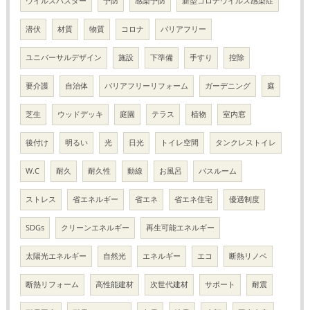
ウイルスバスター
予防
感染予防
新型コロナウイルス感染症
潜伏
材質
物質
コロナ
バリアフリー
ユニバーサルデザイン
施設
下準備
手すり
控除
要介護
自治体
バリアフリーリフォーム
ガーデニング
庭
芝生
ウッドデッキ
庭園
テラス
植物
室内窓
後付け
明るい
光
日光
トイレ空間
タンクレストイレ
W.C
耐久
耐久性
動線
お風呂
バスルーム
ストレス
省エネルギー
省エネ
省エネ住宅
優遇制度
SDGs
クリーンエネルギー
再生可能エネルギー
太陽光エネルギー
自然光
エネルギー
エコ
断熱リノベ
断熱リフォーム
高性能建材
次世代建材
サポート
耐震