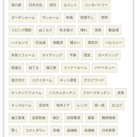
昔の家
日本文化
現代
セメント
コンサバトリー
ガーデンルーム
サンルーム
欧風
部屋干し
窓枠
リビング階段
ぬくもり
吹き抜け
憧れ
清掃
解放感
ハイセンス
圧迫感
床暖房
暖かい
電気代
バルコニー
外装リフォーム
サイディング
平家
隠居
ガーデンング
相違点
似てる
施工例
インナールーム
バーベキュー
後片付け
ステイホーム
ネット環境
デスクワーク
キッチンリフォーム
システムキッチン
クローズキッチン
改装
キッズルーム
安全性
室内ドア
レンガ
統一感
仕上げ
施工業者
浴室乾燥
家計
浴室暖房
最新
費用相場
賢く
コストダウン
安価
低価格
高価格
日本家屋