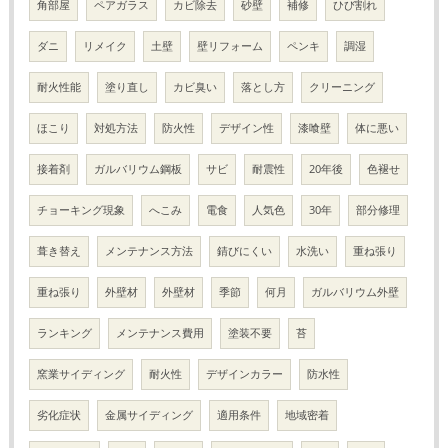
角部屋
ペアガラス
カビ除去
砂壁
補修
ひび割れ
ダニ
リメイク
土壁
壁リフォーム
ペンキ
調湿
耐火性能
塗り直し
カビ臭い
落とし方
クリーニング
ほこり
対処方法
防火性
デザイン性
漆喰壁
体に悪い
接着剤
ガルバリウム鋼板
サビ
耐震性
20年後
色褪せ
チョーキング現象
へこみ
電食
人気色
30年
部分修理
葺き替え
メンテナンス方法
錆びにくい
水洗い
重ね張り
重ね張り
外壁材
外壁材
季節
何月
ガルバリウム外壁
ランキング
メンテナンス費用
塗装不要
苔
窯業サイディング
耐火性
デザインカラー
防水性
劣化症状
金属サイディング
適用条件
地域密着