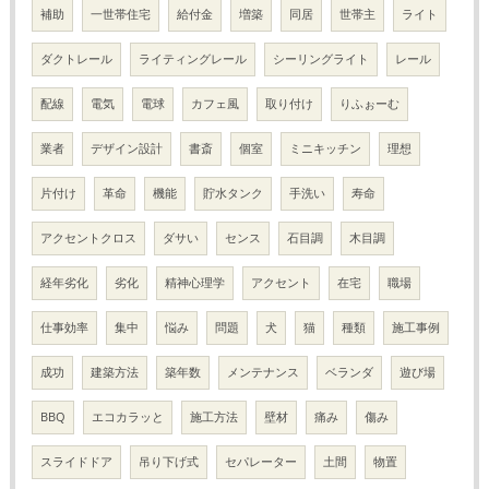
補助
一世帯住宅
給付金
増築
同居
世帯主
ライト
ダクトレール
ライティングレール
シーリングライト
レール
配線
電気
電球
カフェ風
取り付け
りふぉーむ
業者
デザイン設計
書斎
個室
ミニキッチン
理想
片付け
革命
機能
貯水タンク
手洗い
寿命
アクセントクロス
ダサい
センス
石目調
木目調
経年劣化
劣化
精神心理学
アクセント
在宅
職場
仕事効率
集中
悩み
問題
犬
猫
種類
施工事例
成功
建築方法
築年数
メンテナンス
ベランダ
遊び場
BBQ
エコカラッと
施工方法
壁材
痛み
傷み
スライドドア
吊り下げ式
セパレーター
土間
物置