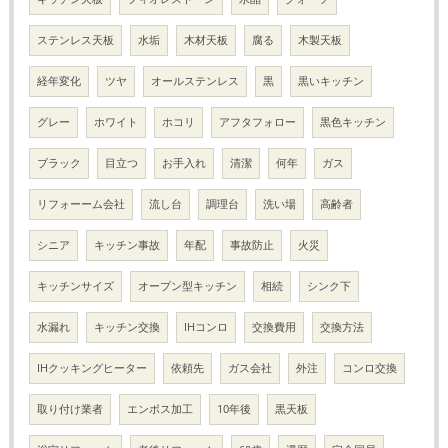
ステンレス天板
水垢
木材天板
腐る
木製天板
経年変化
ツヤ
オールステンレス
黒
黒いキッチン
グレー
ホワイト
ホコリ
アフタフォロー
黒色キッチン
ブラック
目立つ
お手入れ
清潔
何年
ガス
リフォーーム会社
流し台
調理台
洗い場
高齢者
シニア
キッチン事故
年配
事故防止
火災
キッチンサイズ
オープン型キッチン
相続
シンク下
水漏れ
キッチン交換
IHコンロ
交換費用
交換方法
IHクッキングヒーター
依頼先
ガス会社
外注
コンロ交換
取り付け業者
エンボス加工
10年後
黒天板