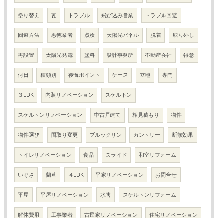
塗り替え
瓦
トラブル
飛び込み営業
トラブル回避
回避方法
悪徳業者
点検
太陽光パネル
脱着
取り外し
再設置
太陽光発電
塗料
設計事務所
不動産会社
得意
何日
種類別
後悔ポイント
ケース
立地
専門
３LDK
内装リノベーション
スケルトン
スケルトンリノベーション
中古戸建て
相見積もり
物件
物件選び
間取り変更
ブルックリン
カントリー
断熱効果
トイレリノベーション
食品
スライド
和室リフォーム
いぐさ
藺草
４LDK
平家リノベーション
お問合せ
平屋
平屋リノベーション
水害
スケルトンリフォーム
解体費用
工事業者
古民家リノベーション
住宅リノベーション