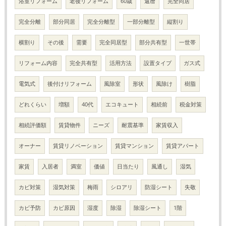
浴室リフォーム
老後リフォーム
60歳
還暦
完全同居
完全分離
部分同居
完全分離型
一部分離型
縦割り
横割り
その後
需要
完全同居型
部分共有型
一世帯
リフォーム内容
完全共有型
活用方法
設置タイプ
ガス式
電気式
後付けリフォーム
風除室
形状
風除け
樹脂
どれくらい
増額
40代
エコキュート
相続前
税金対策
相続評価額
賃貸物件
ニーズ
耐震基準
家賃収入
オーナー
賃貸リノベーション
賃貸マンション
賃貸アパート
家賃
入居者
満室
価値
日当たり
風通し
湿気
カビ対策
湿気対策
梅雨
シロアリ
防湿シート
失敬
カビ予防
カビ原因
湿度
除湿
除湿シート
1階