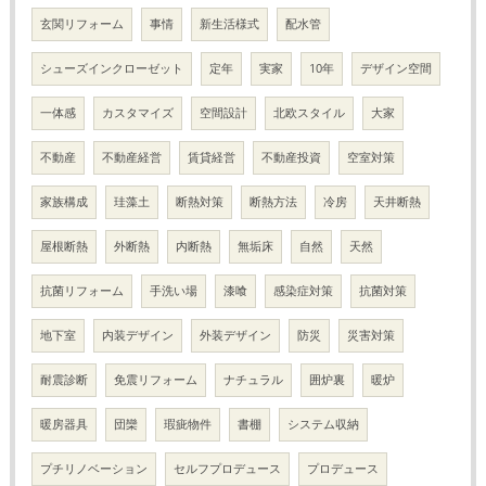
玄関リフォーム
事情
新生活様式
配水管
シューズインクローゼット
定年
実家
10年
デザイン空間
一体感
カスタマイズ
空間設計
北欧スタイル
大家
不動産
不動産経営
賃貸経営
不動産投資
空室対策
家族構成
珪藻土
断熱対策
断熱方法
冷房
天井断熱
屋根断熱
外断熱
内断熱
無垢床
自然
天然
抗菌リフォーム
手洗い場
漆喰
感染症対策
抗菌対策
地下室
内装デザイン
外装デザイン
防災
災害対策
耐震診断
免震リフォーム
ナチュラル
囲炉裏
暖炉
暖房器具
団欒
瑕疵物件
書棚
システム収納
プチリノベーション
セルフプロデュース
プロデュース