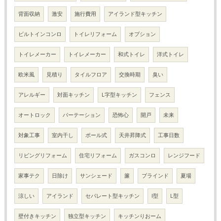
背面収納
激安
施行費用
アイランド型キッチン
ビルトインコンロ
トイレリフォーム
オプション
トイレメーカー
トイレメーカー
和式トイレ
洋式トイレ
欧米風
見積り
タイルフロア
交換時期
臭い
アレルギー
対面キッチン
L字型キッチン
フェンス
オートロック
パーテーション
恐怖心
開戸
未来
対象工事
室内干し
ポール式
天井昇降式
工事日数
リビングリフォーム
住宅リフォーム
ガスコンロ
レンジフード
家事テク
日除け
サンシェード
簾
ブラインド
夏場
涼しい
アイランド
セパレート型キッチン
I型
L型
壁付きキッチン
独立型キッチン
キッチンりおーム