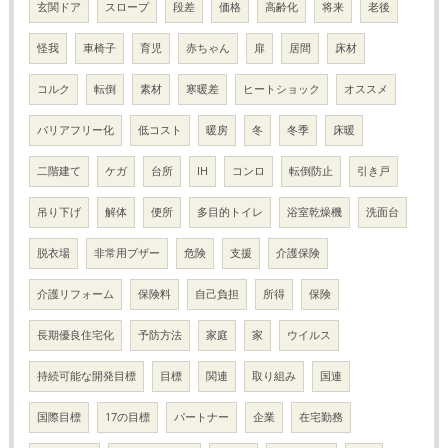
玄関ドア
スロープ
段差
価格
高齢化
将来
老後
怪我
車椅子
育児
赤ちゃん
扉
居間
床材
コルク
転倒
素材
寒暖差
ヒートショック
オススメ
バリアフリー化
低コスト
暖房
冬
冬季
床暖
二階建て
ケガ
台所
IH
コンロ
転倒防止
引き戸
吊り下げ
解体
便所
多目的トイレ
浴室乾燥機
洗面台
脱衣場
非常用ブザー
危険
支援
介護保険
介護リフォーム
保険料
自己負担
所得
保険
長期優良住宅化
予防方法
家庭
家
ウイルス
持続可能な開発目標
目標
関連
取り組み
国連
国際目標
17の目標
パートナー
企業
在宅勤務