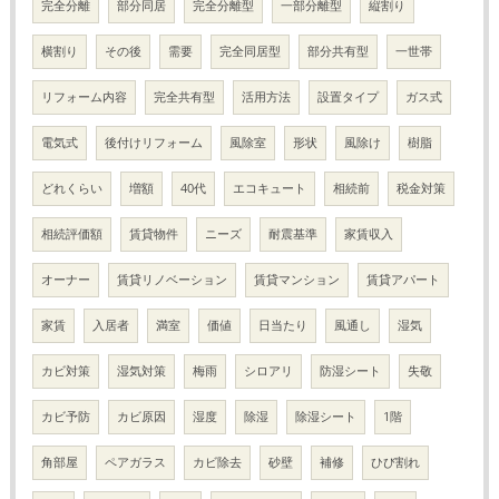
完全分離
部分同居
完全分離型
一部分離型
縦割り
横割り
その後
需要
完全同居型
部分共有型
一世帯
リフォーム内容
完全共有型
活用方法
設置タイプ
ガス式
電気式
後付けリフォーム
風除室
形状
風除け
樹脂
どれくらい
増額
40代
エコキュート
相続前
税金対策
相続評価額
賃貸物件
ニーズ
耐震基準
家賃収入
オーナー
賃貸リノベーション
賃貸マンション
賃貸アパート
家賃
入居者
満室
価値
日当たり
風通し
湿気
カビ対策
湿気対策
梅雨
シロアリ
防湿シート
失敬
カビ予防
カビ原因
湿度
除湿
除湿シート
1階
角部屋
ペアガラス
カビ除去
砂壁
補修
ひび割れ