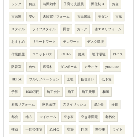
シンク
負担
時間効率
子育て支援員
間仕切り
お金
古民家
安い
古民家リフォーム
古民家風
モダン
古風
スタイル
ライフスタイル
田舎
おトク
省エネリフォーム
おすすめ
リモートワーク
テレワーク
デスク環境
作業部屋
ユニットバス
LOHAS
健康
地球環境
ロハス
防音室
自作
遮音材
ダンボール
カラオケ
youtube
TIkTok
フルリノベーション
土地
仮住まい
低予算
予算
1000万円
施工会社
施工
施工費用
和風
和風リフォーム
家具選び
スタイリッシュ
温かみ
移住
都会
地方
マイホーム
空き家
空き家問題
老朽化
補助
一世帯住宅
給付金
増築
同居
世帯主
ライト