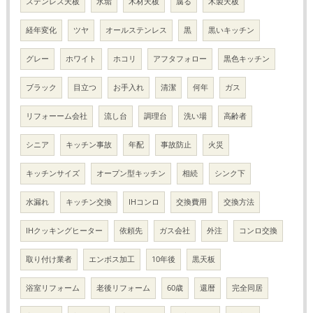
ステンレス天板
水垢
木材天板
腐る
木製天板
経年変化
ツヤ
オールステンレス
黒
黒いキッチン
グレー
ホワイト
ホコリ
アフタフォロー
黒色キッチン
ブラック
目立つ
お手入れ
清潔
何年
ガス
リフォーーム会社
流し台
調理台
洗い場
高齢者
シニア
キッチン事故
年配
事故防止
火災
キッチンサイズ
オープン型キッチン
相続
シンク下
水漏れ
キッチン交換
IHコンロ
交換費用
交換方法
IHクッキングヒーター
依頼先
ガス会社
外注
コンロ交換
取り付け業者
エンボス加工
10年後
黒天板
浴室リフォーム
老後リフォーム
60歳
還暦
完全同居