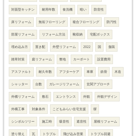
対面型キッチン
耐用年数
食洗機
暗い
防音性
床リフォーム
無垢フローリング
複合フローリング
防汚性
部屋リフォーム
リフォーム方法
靴収納
宅配ボックス
埋め込み方
置き配
外壁リフォーム
2022
国
舗装
雑草対策
庭リフォーム
整地
カーポート
設置費用
アスファルト
耐久年数
アフターケア
車庫
鉄骨
木造
シャッター
台数
ガレージリフォーム
玄関アプローチ
外構リフォーム
敷石
エントランス
外観
外観デザイン
外構工事
対象条件
こどもみらい住宅支援
塀
シンボルツリー
施工時
吸音性
遮音性
屋根リフォーム
塗り替え
瓦
トラブル
飛び込み営業
トラブル回避