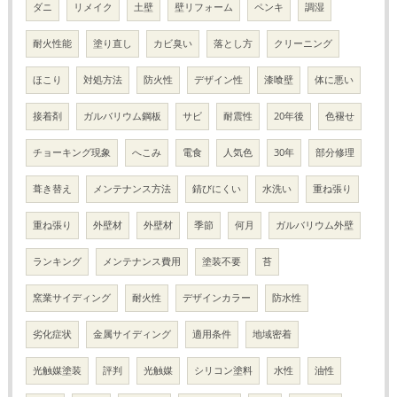
ダニ
リメイク
土壁
壁リフォーム
ペンキ
調湿
耐火性能
塗り直し
カビ臭い
落とし方
クリーニング
ほこり
対処方法
防火性
デザイン性
漆喰壁
体に悪い
接着剤
ガルバリウム鋼板
サビ
耐震性
20年後
色褪せ
チョーキング現象
へこみ
電食
人気色
30年
部分修理
葺き替え
メンテナンス方法
錆びにくい
水洗い
重ね張り
重ね張り
外壁材
外壁材
季節
何月
ガルバリウム外壁
ランキング
メンテナンス費用
塗装不要
苔
窯業サイディング
耐火性
デザインカラー
防水性
劣化症状
金属サイディング
適用条件
地域密着
光触媒塗装
評判
光触媒
シリコン塗料
水性
油性