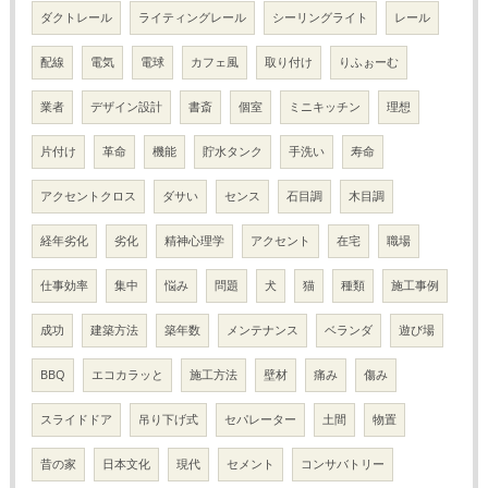
ダクトレール
ライティングレール
シーリングライト
レール
配線
電気
電球
カフェ風
取り付け
りふぉーむ
業者
デザイン設計
書斎
個室
ミニキッチン
理想
片付け
革命
機能
貯水タンク
手洗い
寿命
アクセントクロス
ダサい
センス
石目調
木目調
経年劣化
劣化
精神心理学
アクセント
在宅
職場
仕事効率
集中
悩み
問題
犬
猫
種類
施工事例
成功
建築方法
築年数
メンテナンス
ベランダ
遊び場
BBQ
エコカラッと
施工方法
壁材
痛み
傷み
スライドドア
吊り下げ式
セパレーター
土間
物置
昔の家
日本文化
現代
セメント
コンサバトリー