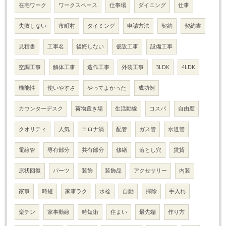
在宅ワーク
ワークスペース
仕事場
ダイニング
仕事
失敗しない
市町村
タイミング
申請方法
契約
契約書
見積書
工事名
後悔しない
仮設工事
設備工事
空調工事
解体工事
造作工事
外装工事
3LDK
4LDK
機能性
使いやすさ
やってよかった
成功例
カウンターデスク
荷物置き場
生活動線
コスパ
自由度
クオリティ
人気
コロナ渦
配管
ガス管
水道管
電線管
専有部分
共有部分
修繕
落とし穴
賃貸
原状回復
パーツ
装飾
装飾品
アクセサリー
内装
家事
時短
家事ラク
水栓
自動
掃除
手入れ
楽チン
家事動線
時短術
住まい
最先端
作り方