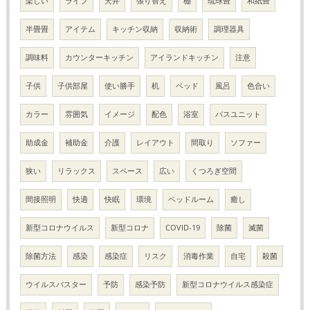
楽しい
ライフ
天井
張り替え
棚
琉球畳
和紙畳
半畳畳
アイテム
キッチン収納
収納術
調理器具
調味料
カウンターキッチン
アイランドキッチン
注意
子供
子供部屋
使い勝手
机
ベッド
風呂
色合い
カラー
雰囲気
イメージ
配色
浴室
バスユニット
助成金
補助金
介護
レイアウト
間取り
ソファー
狭い
リラックス
スペース
広い
くつろぎ空間
間接照明
快適
快眠
環境
ベッドルーム
癒し
新型コロナウイルス
新型コロナ
COVID-19
除菌
滅菌
除菌方法
感染
感染症
リスク
消毒作業
自宅
殺菌
ウイルスバスター
予防
感染予防
新型コロナウイルス感染症