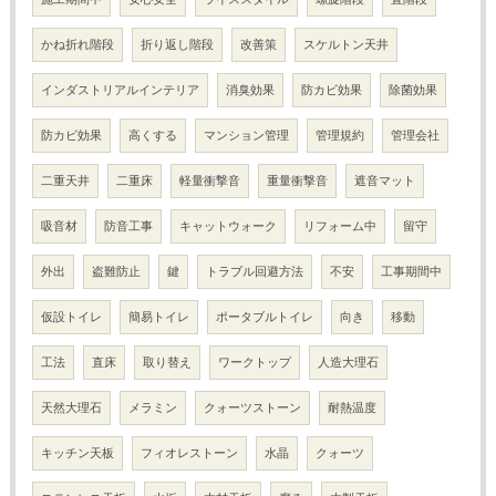
かね折れ階段
折り返し階段
改善策
スケルトン天井
インダストリアルインテリア
消臭効果
防カビ効果
除菌効果
防カビ効果
高くする
マンション管理
管理規約
管理会社
二重天井
二重床
軽量衝撃音
重量衝撃音
遮音マット
吸音材
防音工事
キャットウォーク
リフォーム中
留守
外出
盗難防止
鍵
トラブル回避方法
不安
工事期間中
仮設トイレ
簡易トイレ
ポータブルトイレ
向き
移動
工法
直床
取り替え
ワークトップ
人造大理石
天然大理石
メラミン
クォーツストーン
耐熱温度
キッチン天板
フィオレストーン
水晶
クォーツ