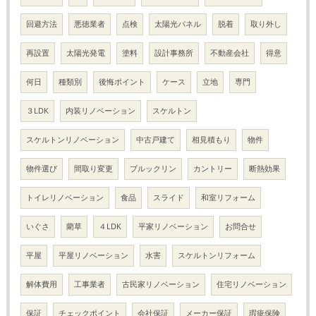
回避方法
悪徳業者
点検
太陽光パネル
脱着
取り外し
再設置
太陽光発電
塗料
設計事務所
不動産会社
得意
何日
種類別
後悔ポイント
ケース
立地
専門
３LDK
内装リノベーション
スケルトン
スケルトンリノベーション
中古戸建て
相見積もり
物件
物件選び
間取り変更
ブルックリン
カントリー
断熱効果
トイレリノベーション
食品
スライド
和室リフォーム
いぐさ
藺草
４LDK
平家リノベーション
お問合せ
平屋
平屋リノベーション
水害
スケルトンリフォーム
解体費用
工事業者
古民家リノベーション
住宅リノベーション
保証
チェックポイント
会社保証
メーカー保証
瑕疵保険