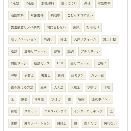
1液型
2液型
無機塗料
燃えにくい
高価
水性塗料
油性塗料
対象要件
補助率
こどもエコすまい
先進的窓リノベ事業
間に合わない
期限
打ち切り
窓リノベーション
雨漏り
修理
天井リフォーム
施工日数
遮熱
遮熱リフォーム
節電
空調
アルミサッシ
樹脂サッシ
断熱ガラス
い草
畳リフォーム
七島イ
和紙
表替え
裏返し
新調
話モダン
カラー畳
畳を変える方法
畳縁
人工芝
天然芝
水捌け
下地
芝
撤去
坪単価
水はけ
虫
駆除
注意ポイント
目地
スリット
エキスパンタイ
インターロッキング
土
害虫
庭リノベーション
目隠し
柵
置くだけ
倒れない