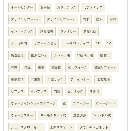
ホームセンター
お手軽
カフェテラス
カフェテラス
デザインリフォーム
デザインリフォーム
防水
防水
縁側
インナーテラス
家庭環境
ファミリー
多機能型
おうち時間
リフォーム住宅
オールワンライフ
1K
1R
快適生活
住みながら
カバー工法
非破壊工法
整理術
洋風
洋服
睡眠
寝室窓
窓リフォーム
寝室リフォーム
睡眠習慣
二重窓
二重サッシ
プライバシー
改善方法
リプラス
インプラス
内窓
セラミック
割れる
ウォークインシューズクローク
靴
スニーカー
ウォークイン
ウォークスルー
サーモスタット式
温度調節
2ハンドル式
シューズクローゼット
土間リフォーム
ダウンキャビネット