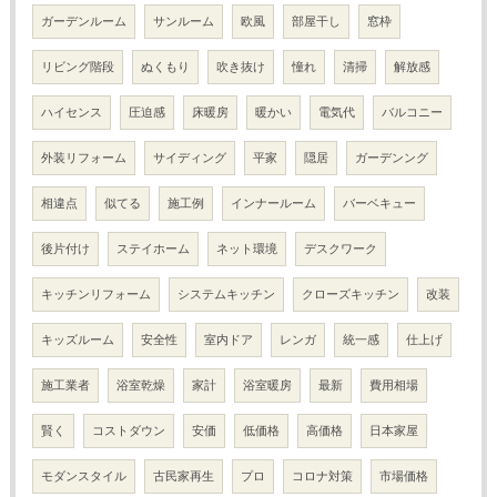
ガーデンルーム
サンルーム
欧風
部屋干し
窓枠
リビング階段
ぬくもり
吹き抜け
憧れ
清掃
解放感
ハイセンス
圧迫感
床暖房
暖かい
電気代
バルコニー
外装リフォーム
サイディング
平家
隠居
ガーデンング
相違点
似てる
施工例
インナールーム
バーベキュー
後片付け
ステイホーム
ネット環境
デスクワーク
キッチンリフォーム
システムキッチン
クローズキッチン
改装
キッズルーム
安全性
室内ドア
レンガ
統一感
仕上げ
施工業者
浴室乾燥
家計
浴室暖房
最新
費用相場
賢く
コストダウン
安価
低価格
高価格
日本家屋
モダンスタイル
古民家再生
プロ
コロナ対策
市場価格