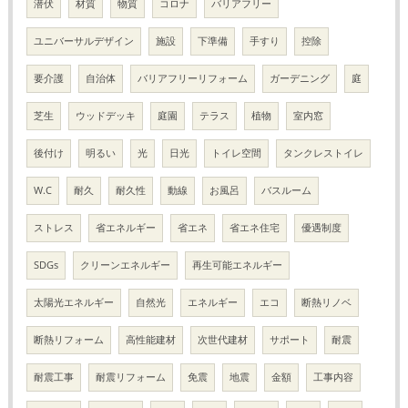
潜伏
材質
物質
コロナ
バリアフリー
ユニバーサルデザイン
施設
下準備
手すり
控除
要介護
自治体
バリアフリーリフォーム
ガーデニング
庭
芝生
ウッドデッキ
庭園
テラス
植物
室内窓
後付け
明るい
光
日光
トイレ空間
タンクレストイレ
W.C
耐久
耐久性
動線
お風呂
バスルーム
ストレス
省エネルギー
省エネ
省エネ住宅
優遇制度
SDGs
クリーンエネルギー
再生可能エネルギー
太陽光エネルギー
自然光
エネルギー
エコ
断熱リノベ
断熱リフォーム
高性能建材
次世代建材
サポート
耐震
耐震工事
耐震リフォーム
免震
地震
金額
工事内容