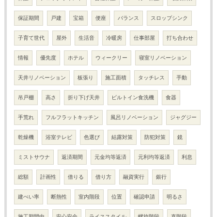
保証期間
戸建
宝箱
便座
バランス
スロップシンク
子育て世代
屋外
生活音
冷暖房
仕事部屋
打ち合わせ
情報
優先度
ホテル
ウィークリー
寝室リノベーション
天井リノベーション
板張り
施工面積
タッチレス
手動
吊戸棚
高さ
折り下げ天井
ビルトイン食洗機
食器
手荒れ
フルフラットキッチン
風呂リノベーション
ジャグジー
乾燥機
浴室テレビ
色選び
結露対策
防犯対策
鏡
ミストサウナ
返済期間
元金均等返済
元利均等返済
利息
総額
計画性
借りる
借り方
融資実行
銀行
建ぺい率
断熱性
室内階段
位置
確認申請
明るさ
施工期間中
安心安全
ライススタイル
螺旋階段
直階段