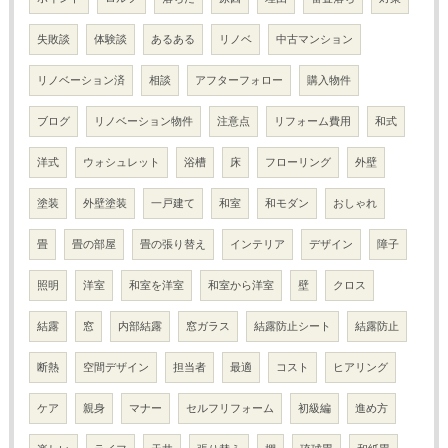
失敗談
体験談
あるある
リノベ
中古マンション
リノベーション済
相談
アフターフォロー
購入物件
ブログ
リノベーション物件
注意点
リフォーム費用
和式
洋式
ウォシュレット
浴槽
床
フローリング
外壁
塗装
外壁塗装
一戸建て
和室
和モダン
おしゃれ
畳
畳の部屋
畳の張り替え
インテリア
デザイン
障子
照明
洋室
和室を洋室
和室から洋室
壁
クロス
結露
窓
内部結露
窓ガラス
結露防止シート
結露防止
断熱
空間デザイン
担当者
最適
コスト
ヒアリング
ケア
親身
マナー
セルフリフォーム
初級編
進め方